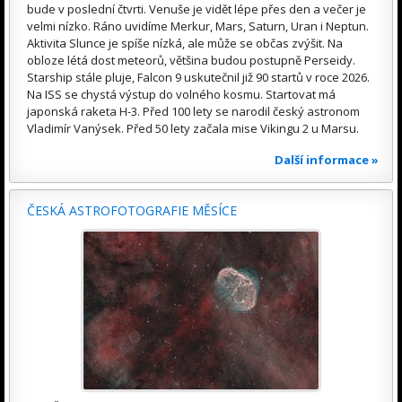
bude v poslední čtvrti. Venuše je vidět lépe přes den a večer je
velmi nízko. Ráno uvidíme Merkur, Mars, Saturn, Uran i Neptun.
Aktivita Slunce je spíše nízká, ale může se občas zvýšit. Na
obloze létá dost meteorů, většina budou postupně Perseidy.
Starship stále pluje, Falcon 9 uskutečnil již 90 startů v roce 2026.
Na ISS se chystá výstup do volného kosmu. Startovat má
japonská raketa H-3. Před 100 lety se narodil český astronom
Vladimír Vanýsek. Před 50 lety začala mise Vikingu 2 u Marsu.
Další informace »
ČESKÁ ASTROFOTOGRAFIE MĚSÍCE