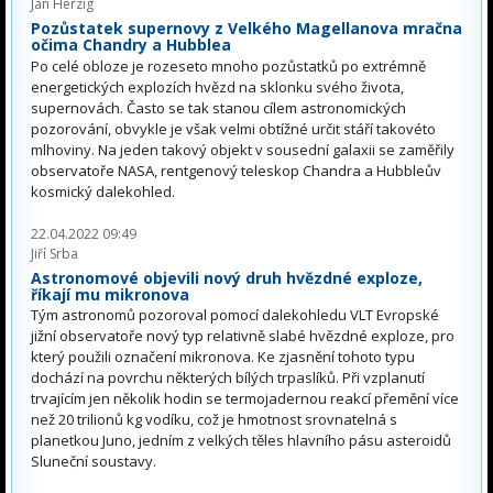
Jan Herzig
Pozůstatek supernovy z Velkého Magellanova mračna
očima Chandry a Hubblea
Po celé obloze je rozeseto mnoho pozůstatků po extrémně
energetických explozích hvězd na sklonku svého života,
supernovách. Často se tak stanou cílem astronomických
pozorování, obvykle je však velmi obtížné určit stáří takovéto
mlhoviny. Na jeden takový objekt v sousední galaxii se zaměřily
observatoře NASA, rentgenový teleskop Chandra a Hubbleův
kosmický dalekohled.
22.04.2022 09:49
Jiří Srba
Astronomové objevili nový druh hvězdné exploze,
říkají mu mikronova
Tým astronomů pozoroval pomocí dalekohledu VLT Evropské
jižní observatoře nový typ relativně slabé hvězdné exploze, pro
který použili označení mikronova. Ke zjasnění tohoto typu
dochází na povrchu některých bílých trpaslíků. Při vzplanutí
trvajícím jen několik hodin se termojadernou reakcí přemění více
než 20 trilionů kg vodíku, což je hmotnost srovnatelná s
planetkou Juno, jedním z velkých těles hlavního pásu asteroidů
Sluneční soustavy.