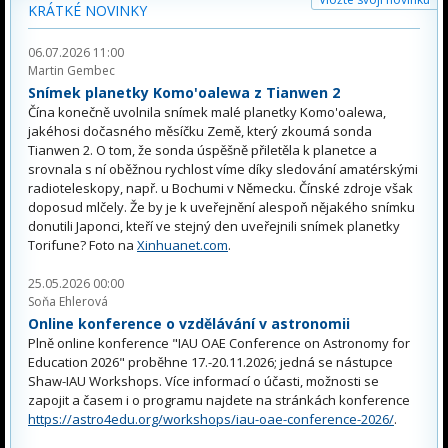
KRÁTKÉ NOVINKY
06.07.2026 11:00
Martin Gembec
Snímek planetky Komo'oalewa z Tianwen 2
Čína konečně uvolnila snímek malé planetky Komo'oalewa,
jakéhosi dočasného měsíčku Země, který zkoumá sonda
Tianwen 2. O tom, že sonda úspěšně přiletěla k planetce a
srovnala s ní oběžnou rychlost víme díky sledování amatérskými
radioteleskopy, např. u Bochumi v Německu. Čínské zdroje však
doposud mlčely. Že by je k uveřejnění alespoň nějakého snímku
donutili Japonci, kteří ve stejný den uveřejnili snímek planetky
Torifune? Foto na
Xinhuanet.com
.
25.05.2026 00:00
Soňa Ehlerová
Online konference o vzdělávání v astronomii
Plně online konference "IAU OAE Conference on Astronomy for
Education 2026" proběhne 17.-20.11.2026; jedná se nástupce
Shaw-IAU Workshops. Více informací o účasti, možnosti se
zapojit a časem i o programu najdete na stránkách konference
https://astro4edu.org/workshops/iau-oae-conference-2026/
.