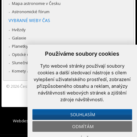
Mapa astronomie v Česku
Astronomické fórum
VYBRANÉ WEBY ČAS
Hvězdy
Galaxie
Planetky
Používáme soubory cookies
Optické úkazy v atmosféře
Sluneční soustava
Tyto webové stránky používají soubory
Komety a meteory
cookies a další sledovací nástroje s cílem
vylepšení uživatelského prostředí, zobrazení
přizpůsobeného obsahu a reklam, analýzy
© 2026
Česká astronomická společnost
|
Hvězdárna a planetárium
Brno spolupracuje se serverem Astro.cz
návštěvnosti webových stránek a zjištění
zdroje návštěvnosti.
Nastavení cookies
SOUHLASÍM
Webdesign:
Medio interactive
, Redakční systém
Ibis CMS
:
ODMÍTÁM
WebConsult.cz