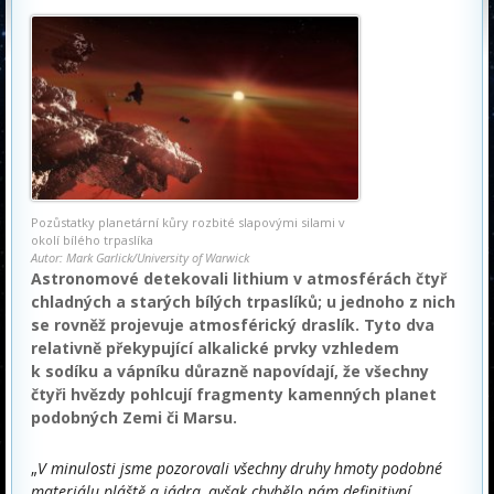
Pozůstatky planetární kůry rozbité slapovými silami v
okolí bílého trpaslíka
Autor: Mark Garlick/University of Warwick
Astronomové detekovali lithium v atmosférách čtyř
chladných a starých bílých trpaslíků; u jednoho z nich
se rovněž projevuje atmosférický draslík. Tyto dva
relativně překypující alkalické prvky vzhledem
k sodíku a vápníku důrazně napovídají, že všechny
čtyři hvězdy pohlcují fragmenty kamenných planet
podobných Zemi či Marsu.
„
V minulosti jsme pozorovali všechny druhy hmoty podobné
materiálu pláště a jádra, avšak chybělo nám definitivní