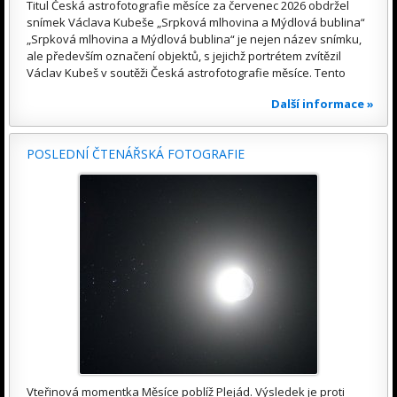
Titul Česká astrofotografie měsíce za červenec 2026 obdržel
snímek Václava Kubeše „Srpková mlhovina a Mýdlová bublina“
„Srpková mlhovina a Mýdlová bublina“ je nejen název snímku,
ale především označení objektů, s jejichž portrétem zvítězil
Václav Kubeš v soutěži Česká astrofotografie měsíce. Tento
Další informace »
POSLEDNÍ ČTENÁŘSKÁ FOTOGRAFIE
Vteřinová momentka Měsíce poblíž Plejád. Výsledek je proti