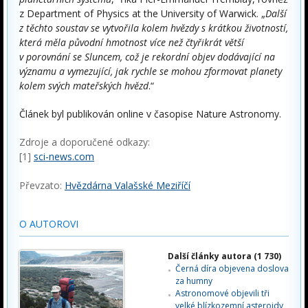
z Department of Physics at the University of Warwick. „
Další
z těchto soustav se vytvořila kolem hvězdy s krátkou životností,
která měla původní hmotnost více než čtyřikrát větší
v porovnání se Sluncem, což je rekordní objev dodávající na
významu a vymezující, jak rychle se mohou zformovat planety
kolem svých mateřských hvězd
.“
Článek byl publikován online v časopise Nature Astronomy.
Zdroje a doporučené odkazy:
[1]
sci-news.com
Převzato:
Hvězdárna Valašské Meziříčí
O AUTOROVI
Další články autora (1 730)
Černá díra objevena doslova
za humny
Astronomové objevili tři
velké blízkozemní asteroidy