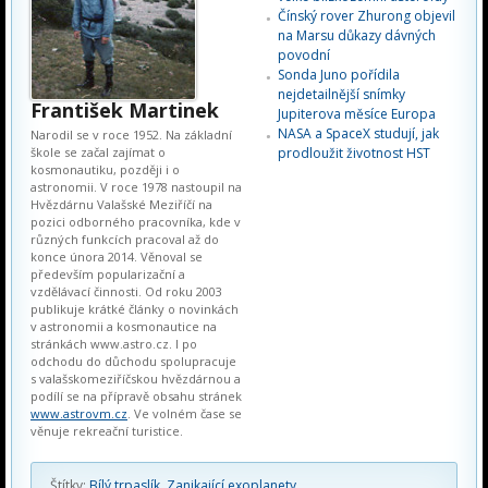
Čínský rover Zhurong objevil
na Marsu důkazy dávných
povodní
Sonda Juno pořídila
nejdetailnější snímky
František Martinek
Jupiterova měsíce Europa
NASA a SpaceX studují, jak
Narodil se v roce 1952. Na základní
škole se začal zajímat o
prodloužit životnost HST
kosmonautiku, později i o
astronomii. V roce 1978 nastoupil na
Hvězdárnu Valašské Meziříčí na
pozici odborného pracovníka, kde v
různých funkcích pracoval až do
konce února 2014. Věnoval se
především popularizační a
vzdělávací činnosti. Od roku 2003
publikuje krátké články o novinkách
v astronomii a kosmonautice na
stránkách www.astro.cz. I po
odchodu do důchodu spolupracuje
s valašskomeziříčskou hvězdárnou a
podílí se na přípravě obsahu stránek
www.astrovm.cz
. Ve volném čase se
věnuje rekreační turistice.
Štítky:
Bílý trpaslík
,
Zanikající exoplanety