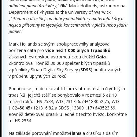
odhalení planetární kůry
,“ říká Mark Hollands, astronom na
Department of Physics at the University of Warwick.
„
Lithium a draslík jsou dobrými indikátory materiálu kůry a
nejsou přítomny ve vysokých koncentracích v plášti nebo jádru
planet
.“
Mark Hollands se svými spolupracovníky analyzoval
pořízená data pro
více než 1 000 bílých trpaslíků
získaných evropskou astrometrickou družicí
Gaia
.
Zkontrolovali rovněž 30 000 spekter bílých trpaslíků
z přehlídky Sloan Digital Sky Survey (
SDSS
) publikovaných
v průběhu uplynulých 20 roků.
Podařilo se jim detekovat lithium v atmosférách čtyř bílých
trpaslíků, jejichž stáří se pohybovalo v rozmezí 5 až 10
miliard roků: LHS 2534, WD J231726.74+183052.75, WD
J182458.45+121316.82 a SDSS J133001.17+643523.69.
Rovněž detekovali draslík u jedné z těchto hvězd, konkrétně
u LHS 2534.
Na základě porovnání množství lithia a draslíku s dalšími