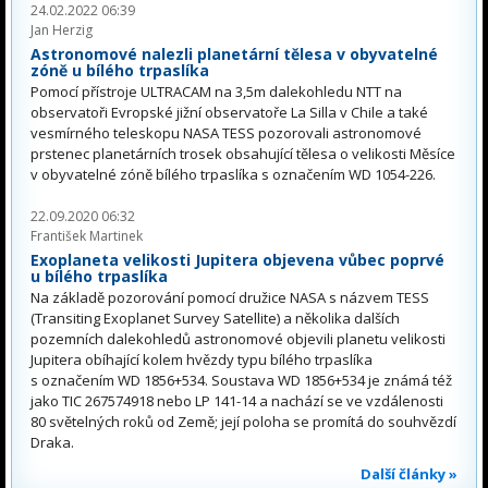
24.02.2022 06:39
Jan Herzig
Astronomové nalezli planetární tělesa v obyvatelné
zóně u bílého trpaslíka
Pomocí přístroje ULTRACAM na 3,5m dalekohledu NTT na
observatoři Evropské jižní observatoře La Silla v Chile a také
vesmírného teleskopu NASA TESS pozorovali astronomové
prstenec planetárních trosek obsahující tělesa o velikosti Měsíce
v obyvatelné zóně bílého trpaslíka s označením WD 1054-226.
22.09.2020 06:32
František Martinek
Exoplaneta velikosti Jupitera objevena vůbec poprvé
u bílého trpaslíka
Na základě pozorování pomocí družice NASA s názvem TESS
(Transiting Exoplanet Survey Satellite) a několika dalších
pozemních dalekohledů astronomové objevili planetu velikosti
Jupitera obíhající kolem hvězdy typu bílého trpaslíka
s označením WD 1856+534. Soustava WD 1856+534 je známá též
jako TIC 267574918 nebo LP 141-14 a nachází se ve vzdálenosti
80 světelných roků od Země; její poloha se promítá do souhvězdí
Draka.
Další články »