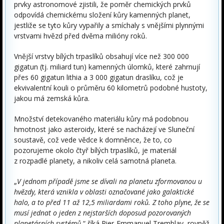
prvky astronomové zjistili, že poměr chemických prvků
odpovídá chemickému složení kůry kamenných planet,
jestliže se tyto kůry vypařily a smíchaly s vnějšími plynnými
vrstvami hvězd před dvěma milióny roků.
Vnější vrstvy bílých trpaslíků obsahují více než 300 000
gigatun (tj. miliard tun) kamenných úlomků, které zahrnují
přes 60 gigatun lithia a 3 000 gigatun draslíku, což je
ekvivalentní kouli o průměru 60 kilometrů podobné hustoty,
jakou má zemská kůra.
Množství detekovaného materiálu kůry má podobnou
hmotnost jako asteroidy, které se nacházejí ve Sluneční
soustavě, což vede vědce k domněnce, že to, co
pozorujeme okolo čtyř bílých trpaslíků, je materiál
z rozpadlé planety, a nikoliv celá samotná planeta.
„
V jednom případě jsme se dívali na planetu zformovanou u
hvězdy, která vznikla v oblasti označované jako galaktické
halo, a to před 11 až 12,5 miliardami roků. Z toho plyne, že se
musí jednat o jeden z nejstarších doposud pozorovaných
planetárních systémů
,“ říká Pier-Emmanuel Tremblay, rovněž