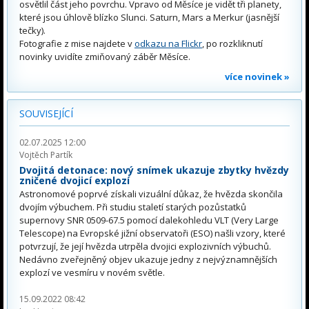
osvětlil část jeho povrchu. Vpravo od Měsíce je vidět tři planety,
které jsou úhlově blízko Slunci. Saturn, Mars a Merkur (jasnější
tečky).
Fotografie z mise najdete v
odkazu na Flickr
, po rozkliknutí
novinky uvidíte zmiňovaný záběr Měsíce.
více novinek »
SOUVISEJÍCÍ
02.07.2025 12:00
Vojtěch Partík
Dvojitá detonace: nový snímek ukazuje zbytky hvězdy
zničené dvojicí explozí
Astronomové poprvé získali vizuální důkaz, že hvězda skončila
dvojím výbuchem. Při studiu staletí starých pozůstatků
supernovy SNR 0509-67.5 pomocí dalekohledu VLT (Very Large
Telescope) na Evropské jižní observatoři (ESO) našli vzory, které
potvrzují, že její hvězda utrpěla dvojici explozivních výbuchů.
Nedávno zveřejněný objev ukazuje jedny z nejvýznamnějších
explozí ve vesmíru v novém světle.
15.09.2022 08:42