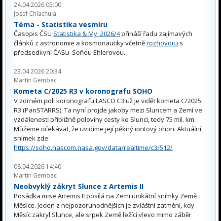
24.04.2026 05:00
Josef Chlachula
Téma - Statistika vesmíru
Časopis ČSU
Statistika & My 2026/4
přináší řadu zajímavých
článků z astronomie a kosmonautiky včetně
rozhovoru
s
předsedkyní ČASu Soňou Ehlerovou.
23.04.2026 20:34
Martin Gembec
Kometa C/2025 R3 v koronografu SOHO
V zorném poli koronografu LASCO C3 už je vidět kometa C/2025
R3 (PanSTARRS). Ta nyní projde jakoby mezi Sluncem a Zemí ve
vzdálenosti přibližně poloviny cesty ke Slunci, tedy 75 mil. km.
Můžeme očekávat, že uvidíme její pěkný iontový ohon. Aktuální
snímek zde:
https://soho.nascom.nasa.gov/data/realtime/c3/512/
08.04.2026 14:40
Martin Gembec
Neobvyklý zákryt Slunce z Artemis II
Posádka mise Artemis II posílá na Zemi unikátní snímky Země i
Měsíce. Jeden z nejpozoruhodnějších je zvláštní zatmění, kdy
Měsíc zakryl Slunce, ale srpek Země ležící vlevo mimo záběr