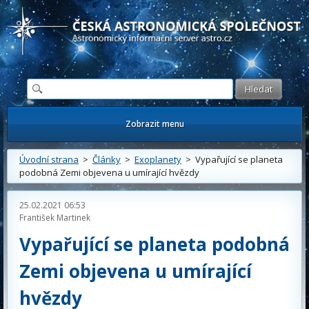
Česká astronomická společnost - Informační astronomický server
Zobrazit menu
Úvodní strana
>
Články
>
Exoplanety
> Vypařující se planeta
podobná Zemi objevena u umírající hvězdy
25.02.2021 06:53
František Martinek
Vypařující se planeta podobná
Zemi objevena u umírající
hvězdy