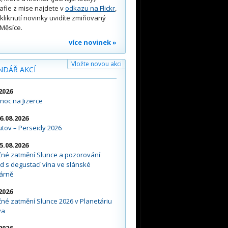
afie z mise najdete v
odkazu na Flickr
,
kliknutí novinky uvidíte zmiňovaný
Měsíce.
více novinek »
Vložte novou akci
NDÁŘ AKCÍ
2026
noc na Jizerce
16.08.2026
tov – Perseidy 2026
15.08.2026
čné zatmění Slunce a pozorování
d s degustací vína ve slánské
árně
2026
né zatmění Slunce 2026 v Planetáriu
va