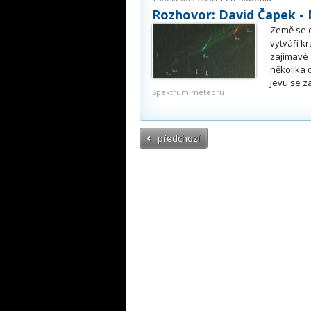
Rozhovor: David Čapek - 
Země se d
vytváří k
zajímavé z
několika 
jevu se z
Spektrum meteoru
předchozí