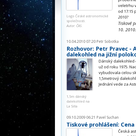
veletrhu 
od 17:15
Logo České astronomické
2010?
společnosti.
Tiskové p
Autor: ČAS.
10. 2010
10.04.2010 07:20
Petr Sobotka
Rozhovor: Petr Pravec - 
dalekohled na jižní poloko
Dánský dalekohled o 
už od roku 1975. Nac
vybudovala celou sk
1,5metrový dalekohl
Jednání vede za Ast
1,5m dánský
dalekohled na
La Silla
09.10.2009 06:21
Pavel Suchan
Tiskové prohlášení: Cena
Česká ast