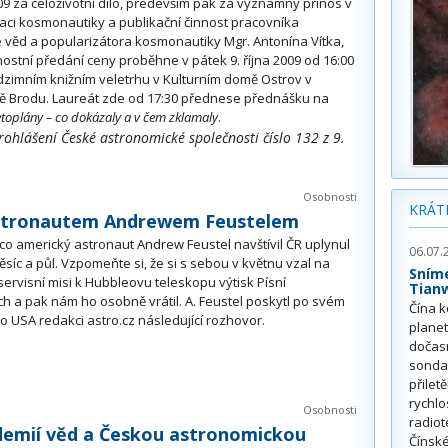
09 za celoživotní dílo, především pak za významný přínos v
aci kosmonautiky a publikační činnost pracovníka
věd a popularizátora kosmonautiky Mgr. Antonína Vítka,
nostní předání ceny proběhne v pátek 9. října 2009 od 16:00
dzimním knižním veletrhu v Kulturním domě Ostrov v
ě Brodu. Laureát zde od 17:30 přednese přednášku na
toplány – co dokázaly a v čem zklamaly
.
rohlášení České astronomické společnosti číslo 132 z 9.
Osobnosti
KRÁT
stronautem Andrewem Feustelem
co americký astronaut Andrew Feustel navštívil ČR uplynul
06.07.
síc a půl. Vzpomeňte si, že si s sebou v květnu vzal na
Sním
servisní misi k Hubbleovu teleskopu výtisk Písní
Tian
h a pak nám ho osobně vrátil. A. Feustel poskytl po svém
Čína k
o USA redakci astro.cz následující rozhovor.
plane
dočas
sonda
přilet
rychlo
Osobnosti
radiot
emií věd a Českou astronomickou
Čínské