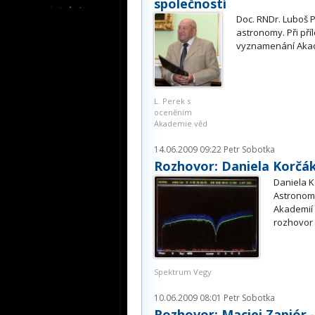
společností
Doc. RNDr. Luboš P
astronomy. Při pří
vyznamenání Akade
L. Perek s
oceněním
Akademie věd
14.06.2009 09:22
Petr Sobotka
Rozhovor: Daniela Korčá
Daniela K
Astronomi
Akademií
rozhovor 
Spektrum Vegy
10.06.2009 08:01
Petr Sobotka
Rozhovor: Maciej Zapiór 