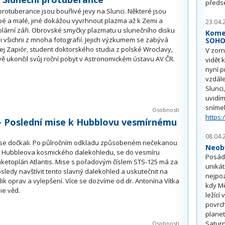
předs
protuberance jsou bouřlivé jevy na Slunci. Některé jsou
é a malé, jiné dokážou vyvrhnout plazma až k Zemi a
23.04.
olární záři. Obrovské smyčky plazmatu u slunečního disku
Kome
 všichni z mnoha fotografií. Jejich výzkumem se zabývá
SOH
ej Zapiór, student doktorského studia z polské Wroclavy,
V zorn
vě ukončil svůj roční pobyt v Astronomickém ústavu AV ČR.
vidět 
nyní p
vzdále
Slunci
uvidím
sníme
Osobnosti
https:
- Poslední mise k Hubblovu vesmírnému
08.04.
 se dočkali. Po půlročním odkladu způsobeném nečekanou
Neobv
 Hubbleova kosmického dalekohledu, se do vesmíru
Posádk
ketoplán Atlantis. Mise s pořadovým číslem STS-125 má za
unikát
sledy navštívit tento slavný dalekohled a uskutečnit na
nejpoz
ik oprav a vylepšení. Více se dozvíme od dr. Antonína Vítka
kdy Mě
ie věd.
ležící
povrch
planet
Saturn
Osobnosti