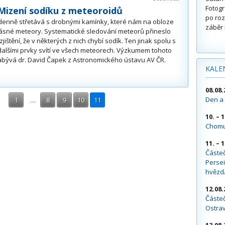
Fotogr
Mizení sodíku z meteoroidů
po roz
enně střetává s drobnými kamínky, které nám na obloze
záběr 
rásné meteory. Systematické sledování meteorů přineslo
jištění, že v některých z nich chybí sodík. Ten jinak spolu s
dalšími prvky svítí ve všech meteorech. Výzkumem tohoto
abývá dr. David Čapek z Astronomického ústavu AV ČR.
KALE
08.08.
Den a 
1
…
8
9
10
11
10. – 
Chomu
11. – 
Částe
Persei
hvězd
12.08.
Částeč
Ostra