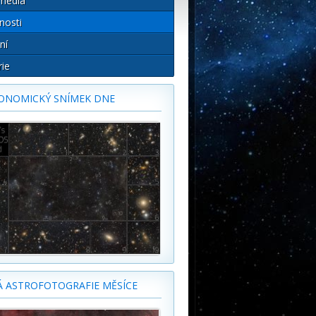
média
nosti
ní
rie
ONOMICKÝ SNÍMEK DNE
Á ASTROFOTOGRAFIE MĚSÍCE