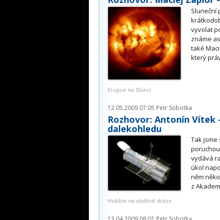
Sluneční 
krátkodob
vyvolat p
známe asi
také Maci
který prá
Erupce na Slunci
12.05.2009 07:05
Petr Sobotka
Rozhovor: Antonín Vítek 
dalekohledu
Tak jsme
poruchou
vydává ra
úkol napo
něm někol
z Akadem
Hubble na oběžné dráze
13.04.2009 08:01
Petr Sobotka