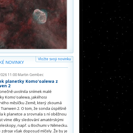
Vložte svoji novinku
KÉ NOVINKY
2026 11:00
Martin Gembec
ek planetky Komo'oalewa z
wen 2
onečně uvolnila snímek malé
tky Komo'oalewa, jakéhosi
ného měsíčku Země, který zkoumá
 Tianwen 2. O tom, že sonda úspěšně
ěla k planetce a srovnala s ní oběžnou
st víme díky sledování amatérskými
eleskopy, např. u Bochumi v Německu.
 zdroje však doposud mlčely. Že by je