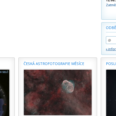
12.08.
Zatměn
ODBĚ
» info
ČESKÁ ASTROFOTOGRAFIE MĚSÍCE
POSL