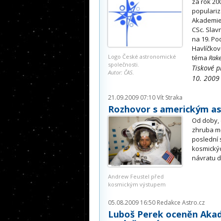
za rok 20
populariz
Akademie 
CSc. Slav
na 19. Po
Havlíčkov
Logo České astronomické
téma
Rake
společnosti.
Tiskové p
Autor: ČAS.
10. 2009
21.09.2009 07:10
Vít Straka
Rozhovor s americkým a
Od doby, 
zhruba mě
poslední 
kosmickýc
návratu d
Andrew Feustel před
kosmickým výstupem
05.08.2009 16:50
Redakce Astro.cz
Luboš Perek oceněn Akad