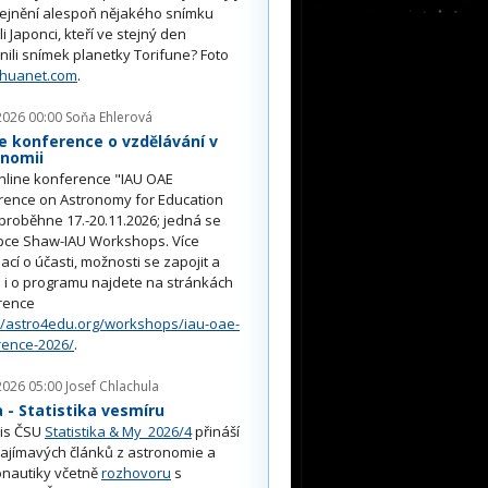
řejnění alespoň nějakého snímku
li Japonci, kteří ve stejný den
nili snímek planetky Torifune? Foto
nhuanet.com
.
2026 00:00
Soňa Ehlerová
e konference o vzdělávání v
onomii
nline konference "IAU OAE
rence on Astronomy for Education
proběhne 17.-20.11.2026; jedná se
pce Shaw-IAU Workshops. Více
ací o účasti, možnosti se zapojit a
i o programu najdete na stránkách
rence
//astro4edu.org/workshops/iau-oae-
rence-2026/
.
2026 05:00
Josef Chlachula
- Statistika vesmíru
is ČSU
Statistika & My 2026/4
přináší
ajímavých článků z astronomie a
nautiky včetně
rozhovoru
s