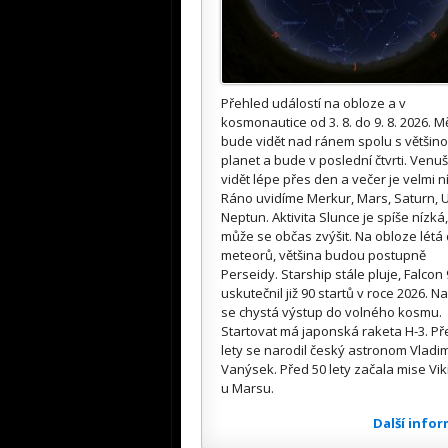
Přehled událostí na obloze a v
kosmonautice od 3. 8. do 9. 8. 2026. M
bude vidět nad ránem spolu s většin
planet a bude v poslední čtvrti. Venuš
vidět lépe přes den a večer je velmi n
Ráno uvidíme Merkur, Mars, Saturn, U
Neptun. Aktivita Slunce je spíše nízká,
může se občas zvýšit. Na obloze létá
meteorů, většina budou postupně
Perseidy. Starship stále pluje, Falcon 
uskutečnil již 90 startů v roce 2026. Na
se chystá výstup do volného kosmu.
Startovat má japonská raketa H-3. Př
lety se narodil český astronom Vladim
Vanýsek. Před 50 lety začala mise Vik
u Marsu.
Další info