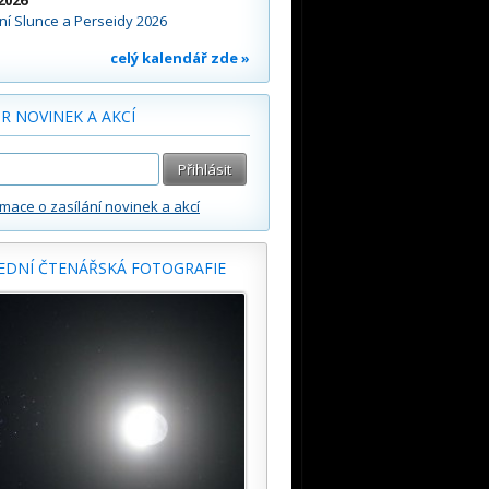
2026
í Slunce a Perseidy 2026
celý kalendář zde »
R NOVINEK A AKCÍ
rmace o zasílání novinek a akcí
EDNÍ ČTENÁŘSKÁ FOTOGRAFIE