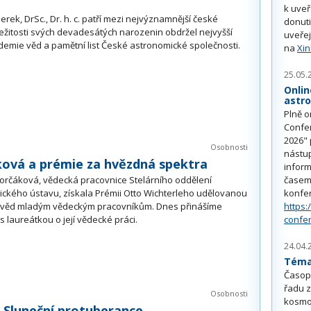
k uve
erek, DrSc., Dr. h. c. patří mezi nejvýznamnější české
donuti
ležitosti svých devadesátých narozenin obdržel nejvyšší
uveřej
mie věd a pamětní list České astronomické společnosti.
na
Xi
25.05.
Onlin
astr
Plně o
Confe
2026" 
Osobnosti
nástu
ková a prémie za hvězdná spektra
inform
orčáková, vědecká pracovnice Stelárního oddělení
časem 
ckého ústavu, získala Prémii Otto Wichterleho udělovanou
konfe
 věd mladým vědeckým pracovníkům. Dnes přinášíme
https:
s laureátkou o její vědecké práci.
confe
24.04.
Téma 
Časop
řadu z
Osobnosti
kosmo
- Sluneční protuberance