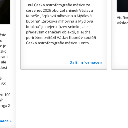
Titul Česká astrofotografie měsíce za
červenec 2026 obdržel snímek Václava
Kubeše „Srpková mlhovina a Mýdlová
Vteřin
bublina“ „Srpková mlhovina a Mýdlová
Výsled
bublina“ je nejen název snímku, ale
především označení objektů, s jejichž
ěsíc
portrétem zvítězil Václav Kubeš v soutěži
ou
Česká astrofotografie měsíce. Tento
e je
ízko.
ran i
 ale
Další informace »
 dost
9
 ISS
ed 100
ír
ingu 2
rmace »