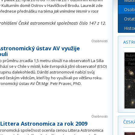
Multi
v Kulturním domě Ostrov v Havlíčkově Brodu. Laureát zde
Osob
 přednese přednášku na téma
Jak vnímáme Vesmír v roce
Ostat
rohlášení České astronomické společnosti číslo 147 z 12.
Histo
.
Osobnosti
ASTR
Astronomický ústav AV využije
uli
průměru zrcadla 1,5 metru slouží na observatoři La Silla
hází se v Chile v místě, kde Evropská jižní observatoř (ESO)
upinu dalekohledů. Dánští astronomové nabízí svůj
ed českým vědcům, kteří by ho využívali po většinu roku.
ronomický ústav AV ČR Mgr. Petr Pravec, PhD.
Osobnosti
ČESK
 Littera Astronomica za rok 2009
ronomická společnost ocenila cenou Littera Astronomica