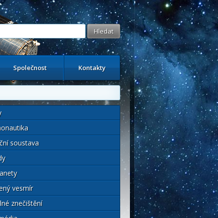
Společnost
Kontakty
y
onautika
ční soustava
dy
anety
ený vesmír
lné znečištění