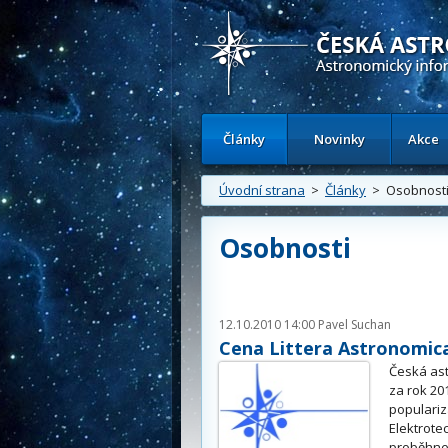
Česká astronomická společnost - Inform
Články
Novinky
Akce
Úvodní strana
>
Články
> Osobnost
Osobnosti
12.10.2010 14:00
Pavel Suchan
Cena Littera Astronomica
Česká ast
za rok 20
populariz
Elektrote
proběhne 