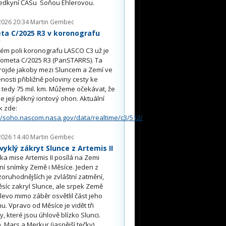
edkyní ČASu Soňou Ehlerovou.
2026 20:34
Martin Gembec
ta C/2025 R3 v koronografu
O
ém poli koronografu LASCO C3 už je
kometa C/2025 R3 (PanSTARRS). Ta
rojde jakoby mezi Sluncem a Zemí ve
nosti přibližně poloviny cesty ke
, tedy 75 mil. km. Můžeme očekávat, že
e její pěkný iontový ohon. Aktuální
k zde:
//soho.nascom.nasa.gov/data/realtime/c3/512/
2026 14:40
Martin Gembec
yklý zákryt Slunce z Artemis II
a mise Artemis II posílá na Zemi
ní snímky Země i Měsíce. Jeden z
oruhodnějších je zvláštní zatmění,
síc zakryl Slunce, ale srpek Země
 vlevo mimo záběr osvětlil část jeho
u. Vpravo od Měsíce je vidět tři
y, které jsou úhlově blízko Slunci.
, Mars a Merkur (jasnější tečky).