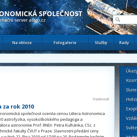
ační astronomický server
Na obloze
Fotogalerie
Služby
Rady
i
Úkaz
Kosm
Slune
Hvěz
Osobnosti
 za rok 2010
Exopl
ronomická společnost ocenila cenou Littera Astronomica
Vzdál
10 astrofyzika, vysokoškolského pedagoga a
átora astronomie Prof. RNDr. Petra Kulhánka, CSc. z
Světe
chnické fakulty ČVUT v Praze. Slavnostní předání ceny
v pátek 22. října 2010 od 17:00 na 20. Podzimním knižním