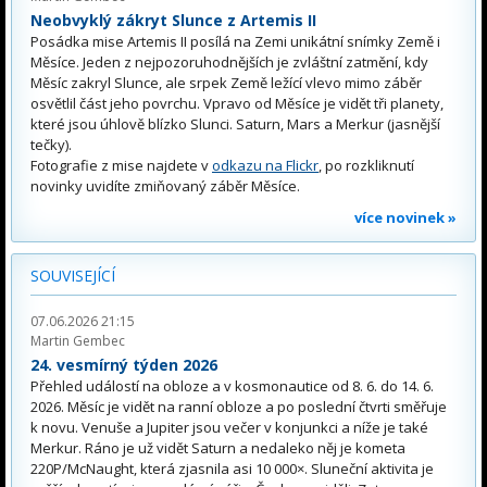
Neobvyklý zákryt Slunce z Artemis II
Posádka mise Artemis II posílá na Zemi unikátní snímky Země i
Měsíce. Jeden z nejpozoruhodnějších je zvláštní zatmění, kdy
Měsíc zakryl Slunce, ale srpek Země ležící vlevo mimo záběr
osvětlil část jeho povrchu. Vpravo od Měsíce je vidět tři planety,
které jsou úhlově blízko Slunci. Saturn, Mars a Merkur (jasnější
tečky).
Fotografie z mise najdete v
odkazu na Flickr
, po rozkliknutí
novinky uvidíte zmiňovaný záběr Měsíce.
více novinek »
SOUVISEJÍCÍ
07.06.2026 21:15
Martin Gembec
24. vesmírný týden 2026
Přehled událostí na obloze a v kosmonautice od 8. 6. do 14. 6.
2026. Měsíc je vidět na ranní obloze a po poslední čtvrti směřuje
k novu. Venuše a Jupiter jsou večer v konjunkci a níže je také
Merkur. Ráno je už vidět Saturn a nedaleko něj je kometa
220P/McNaught, která zjasnila asi 10 000×. Sluneční aktivita je