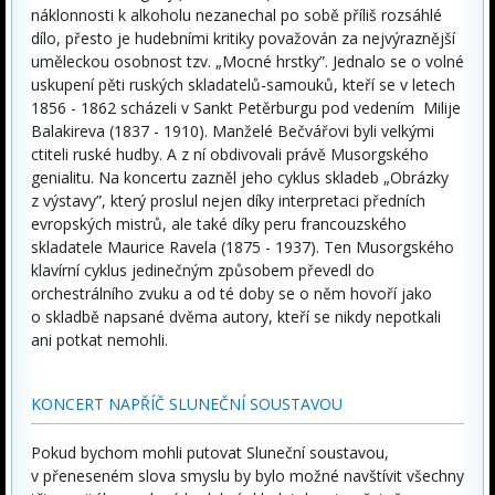
náklonnosti k alkoholu nezanechal po sobě příliš rozsáhlé
dílo, přesto je hudebními kritiky považován za nejvýraznější
uměleckou osobnost tzv. „Mocné hrstky”. Jednalo se o volné
uskupení pěti ruských skladatelů-samouků, kteří se v letech
1856 - 1862 scházeli v Sankt Petěrburgu pod vedením Milije
Balakireva (1837 - 1910). Manželé Bečvářovi byli velkými
ctiteli ruské hudby. A z ní obdivovali právě Musorgského
genialitu. Na koncertu zazněl jeho cyklus skladeb „Obrázky
z výstavy”, který proslul nejen díky interpretaci předních
evropských mistrů, ale také díky peru francouzského
skladatele Maurice Ravela (1875 - 1937). Ten Musorgského
klavírní cyklus jedinečným způsobem převedl do
orchestrálního zvuku a od té doby se o něm hovoří jako
o skladbě napsané dvěma autory, kteří se nikdy nepotkali
ani potkat nemohli.
KONCERT NAPŘÍČ SLUNEČNÍ SOUSTAVOU
Pokud bychom mohli putovat Sluneční soustavou,
v přeneseném slova smyslu by bylo možné navštívit všechny