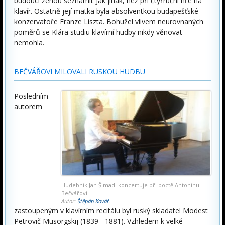
budoucí ženou seznámil. Jak jinak, než při čtyřruční hře na
klavír. Ostatně její matka byla absolventkou budapešťské
konzervatoře Franze Liszta. Bohužel vlivem neurovnaných
poměrů se Klára studiu klavírní hudby nikdy věnovat
nemohla.
BEČVÁŘOVI MILOVALI RUSKOU HUDBU
Posledním
autorem
Hudebník Jan Šimadl koncertuje při poctě Antonínu
Bečvářovi.
Autor:
Štěpán Kovář.
zastoupeným v klavírním recitálu byl ruský skladatel Modest
Petrovič Musorgskij (1839 - 1881). Vzhledem k velké