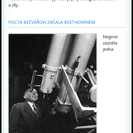
a síly.
POCTA BEČVÁŘOVI ZAČALA BEETHOVENEM
Nejprve
zazněla
jedna