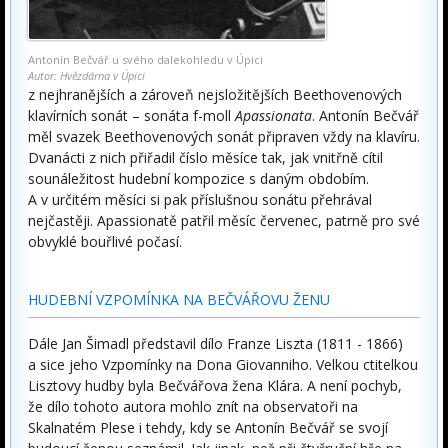
Antonín Bečvář u svého dalekohledu v Úpici
Autor: Hvězdárna v Úpici
z nejhranějších a zároveň nejsložitějších Beethovenových
klavírních sonát – sonáta f-moll
Apassionata
. Antonín Bečvář
měl svazek Beethovenových sonát připraven vždy na klavíru.
Dvanácti z nich přiřadil číslo měsíce tak, jak vnitřně cítil
sounáležitost hudební kompozice s daným obdobím.
A v určitém měsíci si pak příslušnou sonátu přehrával
nejčastěji. Apassionatě patřil měsíc červenec, patrně pro své
obvyklé bouřlivé počasí.
HUDEBNÍ VZPOMÍNKA NA BEČVÁŘOVU ŽENU
Dále Jan Šimadl představil dílo Franze Liszta (1811 - 1866)
a sice jeho Vzpomínky na Dona Giovanniho. Velkou ctitelkou
Lisztovy hudby byla Bečvářova žena Klára. A není pochyb,
že dílo tohoto autora mohlo znít na observatoři na
Skalnatém Plese i tehdy, kdy se Antonín Bečvář se svojí