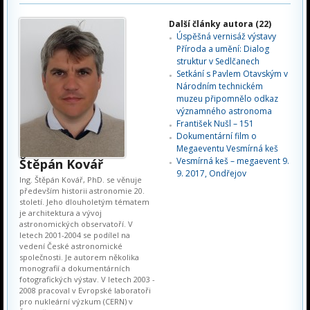
Další články autora (22)
Úspěšná vernisáž výstavy
Příroda a umění: Dialog
struktur v Sedlčanech
Setkání s Pavlem Otavským v
Národním technickém
muzeu připomnělo odkaz
významného astronoma
František Nušl – 151
Dokumentární film o
Megaeventu Vesmírná keš
Vesmírná keš – megaevent 9.
Štěpán Kovář
9. 2017, Ondřejov
Ing. Štěpán Kovář, PhD. se věnuje
především historii astronomie 20.
století. Jeho dlouholetým tématem
je architektura a vývoj
astronomických observatoří. V
letech 2001-2004 se podílel na
vedení České astronomické
společnosti. Je autorem několika
monografií a dokumentárních
fotografických výstav. V letech 2003 -
2008 pracoval v Evropské laboratoři
pro nukleární výzkum (CERN) v