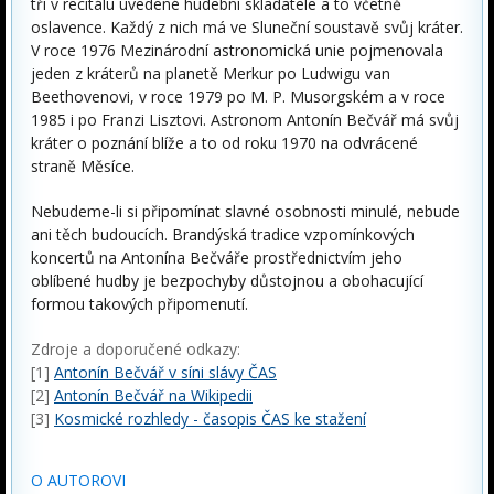
tři v recitálu uvedené hudební skladatele a to včetně
oslavence. Každý z nich má ve Sluneční soustavě svůj kráter.
V roce 1976 Mezinárodní astronomická unie pojmenovala
jeden z kráterů na planetě Merkur po Ludwigu van
Beethovenovi, v roce 1979 po M. P. Musorgském a v roce
1985 i po Franzi Lisztovi. Astronom Antonín Bečvář má svůj
kráter o poznání blíže a to od roku 1970 na odvrácené
straně Měsíce.
Nebudeme-li si připomínat slavné osobnosti minulé, nebude
ani těch budoucích. Brandýská tradice vzpomínkových
koncertů na Antonína Bečváře prostřednictvím jeho
oblíbené hudby je bezpochyby důstojnou a obohacující
formou takových připomenutí.
Zdroje a doporučené odkazy:
[1]
Antonín Bečvář v síni slávy ČAS
[2]
Antonín Bečvář na Wikipedii
[3]
Kosmické rozhledy - časopis ČAS ke stažení
O AUTOROVI