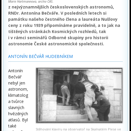
Marie Hartmannova, archiv ČAS.
z nejvýznamnějších československých astronomů,
RNDr. Antonína Bečváře. V posledních letech si
památku našeho čestného člena a laureáta Nušlovy
ceny z roku 1939 připomínáme pravidelně, a to jak na
tištěných stránkách Kosmických rozhledů, tak
i v rámci seminářů Odborné skupiny pro historii
astronomie České astronomické společnosti.
ANTONÍN BEČVÁŘ HUDEBNÍKEM
Antonín
Bečvář
nebyl jen
astronom,
klimatolog
a tvůrce
slavných
hvězdných
atlasů. Byl
také
Stěhování klavíru na observatoř na Skalnatém Plese ve