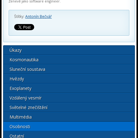
Ženevě jako software engineer.
Štítky:
Antonín Bečvář
Úkazy
Kosmonautika
Sluneční soustava
Hvězdy
Exoplanety
Vzdálený vesmír
Světelné znečištění
Multimédia
Osobnosti
Ostatní