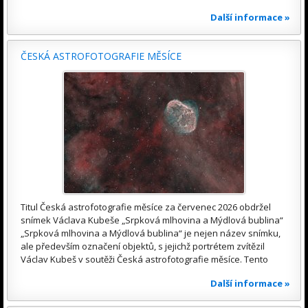
Další informace »
ČESKÁ ASTROFOTOGRAFIE MĚSÍCE
Titul Česká astrofotografie měsíce za červenec 2026 obdržel
snímek Václava Kubeše „Srpková mlhovina a Mýdlová bublina“
„Srpková mlhovina a Mýdlová bublina“ je nejen název snímku,
ale především označení objektů, s jejichž portrétem zvítězil
Václav Kubeš v soutěži Česká astrofotografie měsíce. Tento
Další informace »