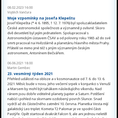
08.02.2023 16:00
Vojtěch Vančura
Moje vzpomínky na Josefa Klepeštu
Josef Klepešta (* 4. 6. 1895, † 12. 7. 1976) byl spoluzakladatelem
České astronomické společnosti a významně ji ovlivnil. Skoro
dvě desetiletí byl jejím jednatelem. Spolupracoval s
Astronomickým ústavem ČSAV a od poloviny roku 1965 až do své
smrti pracoval na Hvězdárně a planetáriu hlavního města Prahy.
Přátelil se mimo jiné též s jiným významným českým
astronomem, Antonínem Bečvářem.
06.06.2021 18:00
Martin Gembec
23. vesmírný týden 2021
Přehled událostí na obloze a v kosmonautice od 7. 6. do 13. 6.
2021. Měsíc bude v novu. Jeho večerní srpek v konjunkci s Venuší
a Marsem by mohl být tahákem následujícího víkendu. Nad
ránem jsou dobře viditelné planety Jupiter a Saturn. Potěšení
nabízí i pohled na skvrnami ozdobený povrch Slunce. Snad
vydrží až do částečného zatmění 10. června. Planetka Vesta míjí
galaktický Leo triplet. Kometa T2 Palomar je ve spodní části
Pastýře. Opět startoval dvakrát Falcon 9, ale ani jednou neletěl