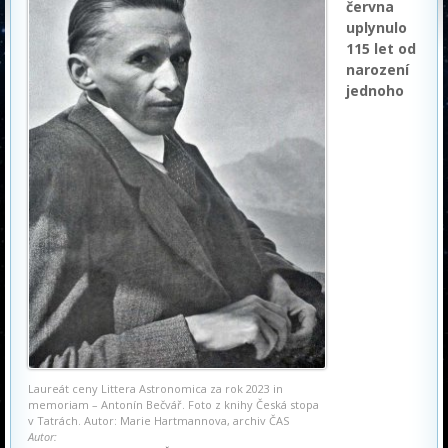
června
uplynulo
115 let od
narození
jednoho
Laureát ceny Littera Astronomica za rok 2023 in
memoriam – Antonín Bečvář. Foto z knihy Česká stopa
v Tatrách. Autor: Marie Hartmannova, archiv ČAS
Autor: