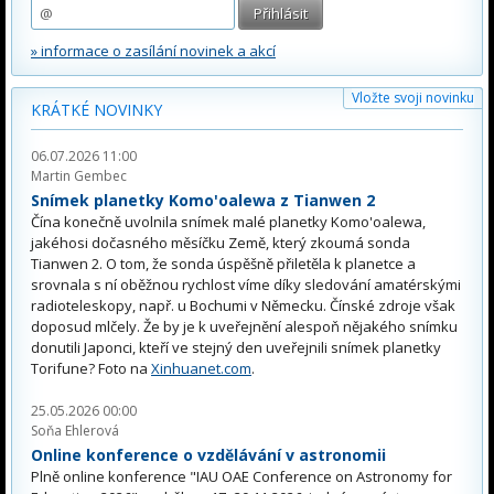
» informace o zasílání novinek a akcí
Vložte svoji novinku
KRÁTKÉ NOVINKY
06.07.2026 11:00
Martin Gembec
Snímek planetky Komo'oalewa z Tianwen 2
Čína konečně uvolnila snímek malé planetky Komo'oalewa,
jakéhosi dočasného měsíčku Země, který zkoumá sonda
Tianwen 2. O tom, že sonda úspěšně přiletěla k planetce a
srovnala s ní oběžnou rychlost víme díky sledování amatérskými
radioteleskopy, např. u Bochumi v Německu. Čínské zdroje však
doposud mlčely. Že by je k uveřejnění alespoň nějakého snímku
donutili Japonci, kteří ve stejný den uveřejnili snímek planetky
Torifune? Foto na
Xinhuanet.com
.
25.05.2026 00:00
Soňa Ehlerová
Online konference o vzdělávání v astronomii
Plně online konference "IAU OAE Conference on Astronomy for