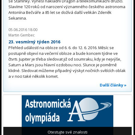
se Starlinky. Vynesl nákladní Dragon a telekomunikační družici.
Slavíme 120 roků od narození významného českého astronoma
Antonína Bečváře a 85 let se dožívá další velikán Zdeněk
Sekanina.
05.06.2016 18:00
Martin Gembec
23. vesmírný týden 2016
Přehled událostí na obloze od 6. 6. do 12. 6. 2016. Měsíc se
postupně objeví na večerní obloze a bude koncem týdne ve
čtvrti. Jupiter je třeba sledovat již od soumraku, kdy je nejvýše,
Saturn a Mars jsou hlavní ozdobou noci. Slunce je poměrně
klidné. Sledovat můžeme případný výskyt nočních svítících oblak
a v noci také několik komet.
Další články »
Otestujte své znalosti