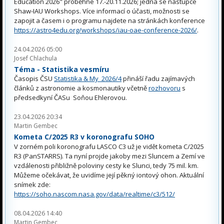
Education 2026" proběhne 17.-20.11.2026; jedná se nástupce
Shaw-IAU Workshops. Více informací o účasti, možnosti se
zapojit a časem i o programu najdete na stránkách konference
https://astro4edu.org/workshops/iau-oae-conference-2026/
.
24.04.2026 05:00
Josef Chlachula
Téma - Statistika vesmíru
Časopis ČSU
Statistika & My 2026/4
přináší řadu zajímavých
článků z astronomie a kosmonautiky včetně
rozhovoru
s
předsedkyní ČASu Soňou Ehlerovou.
23.04.2026 20:34
Martin Gembec
Kometa C/2025 R3 v koronografu SOHO
V zorném poli koronografu LASCO C3 už je vidět kometa C/2025
R3 (PanSTARRS). Ta nyní projde jakoby mezi Sluncem a Zemí ve
vzdálenosti přibližně poloviny cesty ke Slunci, tedy 75 mil. km.
Můžeme očekávat, že uvidíme její pěkný iontový ohon. Aktuální
snímek zde:
https://soho.nascom.nasa.gov/data/realtime/c3/512/
08.04.2026 14:40
Martin Gembec