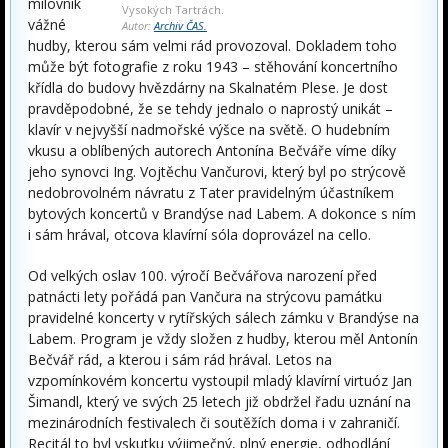
milovník
Vysokých Tartrách.
vážné
Autor:
Archiv ČAS.
hudby, kterou sám velmi rád provozoval. Dokladem toho
může být fotografie z roku 1943 – stěhování koncertního
křídla do budovy hvězdárny na Skalnatém Plese. Je dost
pravděpodobné, že se tehdy jednalo o naprostý unikát –
klavír v nejvyšší nadmořské výšce na světě. O hudebním
vkusu a oblíbených autorech Antonína Bečváře víme díky
jeho synovci Ing. Vojtěchu Vančurovi, který byl po strýcově
nedobrovolném návratu z Tater pravidelným účastníkem
bytových koncertů v Brandýse nad Labem. A dokonce s ním
i sám hrával, otcova klavírní sóla doprovázel na cello.
Od velkých oslav 100. výročí Bečvářova narození před
patnácti lety pořádá pan Vančura na strýcovu památku
pravidelné koncerty v rytířských sálech zámku v Brandýse na
Labem. Program je vždy složen z hudby, kterou měl Antonín
Bečvář rád, a kterou i sám rád hrával. Letos na
vzpomínkovém koncertu vystoupil mladý klavírní virtuóz Jan
Šimandl, který ve svých 25 letech již obdržel řadu uznání na
mezinárodních festivalech či soutěžích doma i v zahraničí.
Recitál to byl vskutku výjimečný, plný energie, odhodlání