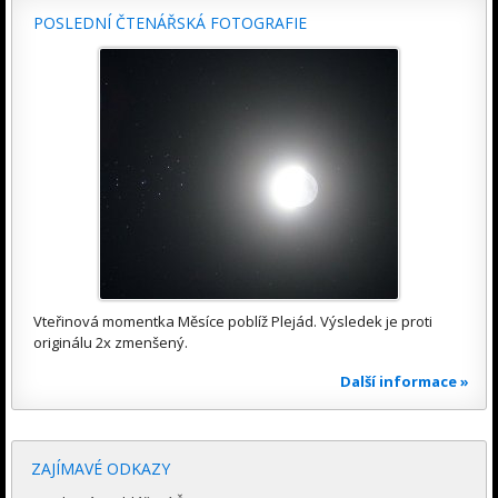
POSLEDNÍ ČTENÁŘSKÁ FOTOGRAFIE
Vteřinová momentka Měsíce poblíž Plejád. Výsledek je proti
originálu 2x zmenšený.
Další informace »
ZAJÍMAVÉ ODKAZY