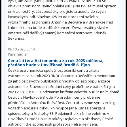
vyšší, ale zatím jsme polární záři z Česka neviděli. Zato se
objevila první noční svítící oblaka (NLC). Na ISS se musel opravit
únik atmosféry, část posádky pro jistotu usedla do svých
kosmických lodí. Slavíme 125 let od narození našeho
významného astronoma Antonína Bečváře a v Brandýse nad
Labem k tomu bude tradičně koncert. Devadesátiny slaví v
Americe náš další významný kometární astronom Zdeněk
Sekanina.
06.10.2023 06:14
Pavel Suchan
Cena Littera Astronomica za rok 2023 udělena,
předána bude v Havlíčkově Brodě 6. října
Česká astronomická společnost ocenila cenou Littera
Astronomica za rok 2023 RNDr. Antonína Bečváře in memoriam
za jeho celoživotní publikační činnost v oblasti popularizace
astronomie. Slavnostní předání ceny proběhne v pátek 6. října
2023 v 18:00 na 33. Podzimním knižním veletrhu v Kulturním domě
Ostrov v Havlíčkově Brodě. Po předání ceny proběhne
přednáška o Antonínu Bečvářovi. Cenu převezme synovec Ing.
Vojtěch Vančura z rukou knihkupce Jana Kanzelsbergera,
spisovatelky a ředitelky 33. Podzimního knižního veletrhu v
Havlíčkově Brodě PhDr. Markéty Hejkalové a předsedy České
astronomické společnosti profesora Petra Heinzela.