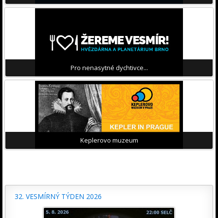
Pro nenasytné dychtivce...
Keplerovo muzeum
32. VESMÍRNÝ TÝDEN 2026