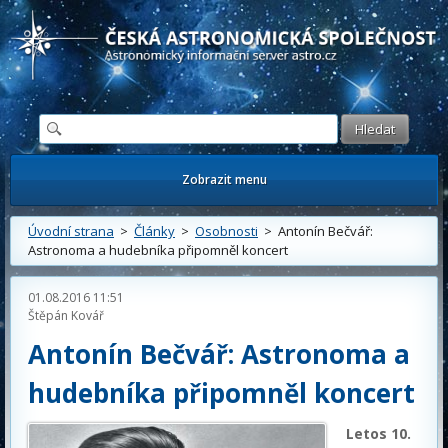
Česká astronomická společnost - Informační astronomický server
Zobrazit menu
Úvodní strana
>
Články
>
Osobnosti
> Antonín Bečvář:
Astronoma a hudebníka připomněl koncert
01.08.2016 11:51
Štěpán Kovář
Antonín Bečvář: Astronoma a
hudebníka připomněl koncert
Letos 10.