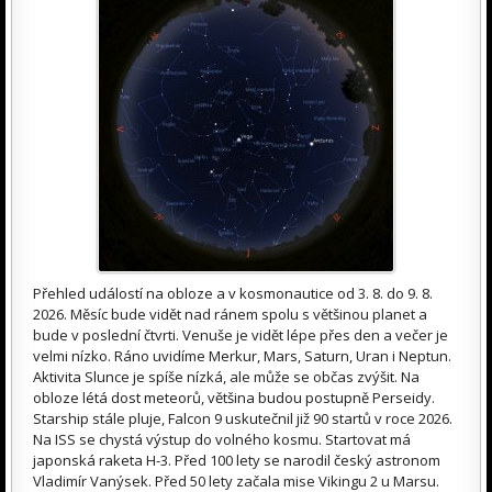
Přehled událostí na obloze a v kosmonautice od 3. 8. do 9. 8.
2026. Měsíc bude vidět nad ránem spolu s většinou planet a
bude v poslední čtvrti. Venuše je vidět lépe přes den a večer je
velmi nízko. Ráno uvidíme Merkur, Mars, Saturn, Uran i Neptun.
Aktivita Slunce je spíše nízká, ale může se občas zvýšit. Na
obloze létá dost meteorů, většina budou postupně Perseidy.
Starship stále pluje, Falcon 9 uskutečnil již 90 startů v roce 2026.
Na ISS se chystá výstup do volného kosmu. Startovat má
japonská raketa H-3. Před 100 lety se narodil český astronom
Vladimír Vanýsek. Před 50 lety začala mise Vikingu 2 u Marsu.