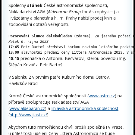
Společný
stánek
České astronomické společnosti,
Nakladatelství AGA (
Aldebaran Group
for Astrophysics) a
Hvězdárny a planetária hl. m. Prahy nabízí prodej knih a
zodpovídání dotazů veřejnosti.
Pozorování Slunce dalekohledem
 (zdarma). Za jasného počasí 
Pátek 
6
. října 20
23
17:45
 Petr Bartoš představí horkou novinku letošního podzimu
18:00
 slavnostní předání ceny Littera Astronomica 2023. V sa
18
:15
přednáška o Antonínu Bečvářovi, kterou povedou Ing.
Štěpán Kovář a Petr Bartoš.
V Salonku 2 v prvním patře Kulturního domu Ostrov,
Havlíčkův Brod.
Kromě České astronomické společnosti (
www.astro.cz
) na
přípravě spolupracuje Nakladatelství AGA
(
www.aldebaran.cz
) a
Jihlavská astronomická společnost
(
http://www.jiast.cz/
).
Abychom tuto mimořádnou chvíli prožili společně i v Praze,
u příležitosti udělení Ceny Littera Astronomica se bude