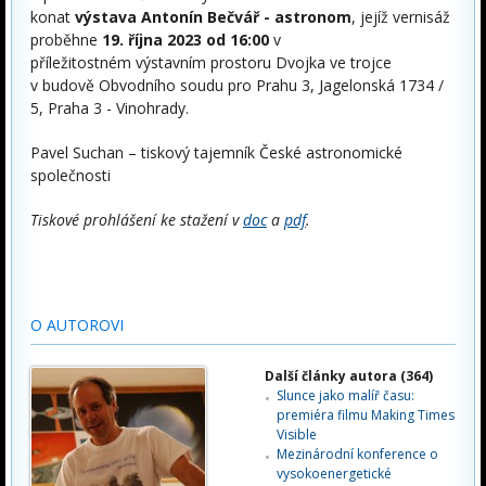
konat
výstava Antonín Bečvář - astronom
, jejíž vernisáž
proběhne
19. října 2023 od 16:00
v
příležitostném výstavním prostoru Dvojka ve trojce
v budově Obvodního soudu pro Prahu 3, Jagelonská 1734 /
5, Praha 3 - Vinohrady.
Pavel Suchan – tiskový tajemník České astronomické
společnosti
Tiskové prohlášení ke stažení v
doc
a
pdf
.
O AUTOROVI
Další články autora (364)
Slunce jako malíř času:
premiéra filmu Making Times
Visible
Mezinárodní konference o
vysokoenergetické