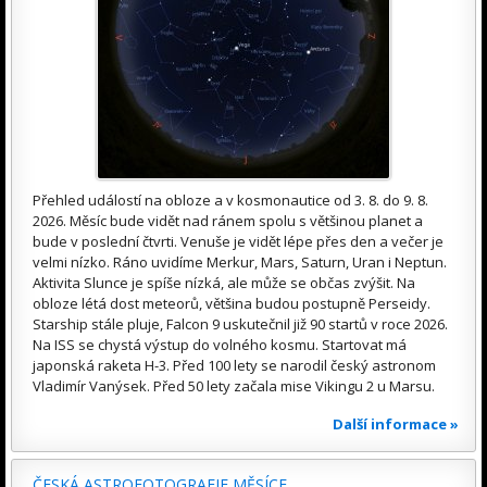
Přehled událostí na obloze a v kosmonautice od 3. 8. do 9. 8.
2026. Měsíc bude vidět nad ránem spolu s většinou planet a
bude v poslední čtvrti. Venuše je vidět lépe přes den a večer je
velmi nízko. Ráno uvidíme Merkur, Mars, Saturn, Uran i Neptun.
Aktivita Slunce je spíše nízká, ale může se občas zvýšit. Na
obloze létá dost meteorů, většina budou postupně Perseidy.
Starship stále pluje, Falcon 9 uskutečnil již 90 startů v roce 2026.
Na ISS se chystá výstup do volného kosmu. Startovat má
japonská raketa H-3. Před 100 lety se narodil český astronom
Vladimír Vanýsek. Před 50 lety začala mise Vikingu 2 u Marsu.
Další informace »
ČESKÁ ASTROFOTOGRAFIE MĚSÍCE