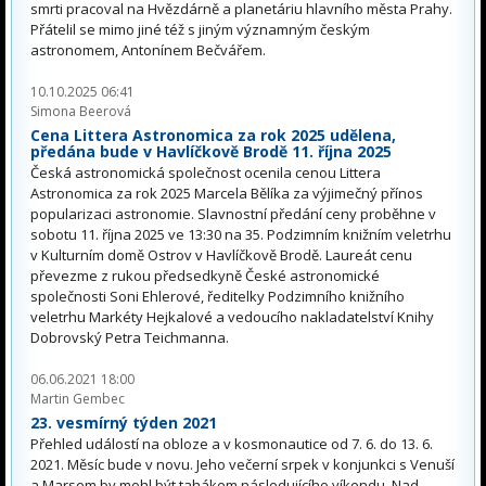
smrti pracoval na Hvězdárně a planetáriu hlavního města Prahy.
Přátelil se mimo jiné též s jiným významným českým
astronomem, Antonínem Bečvářem.
10.10.2025 06:41
Simona Beerová
Cena Littera Astronomica za rok 2025 udělena,
předána bude v Havlíčkově Brodě 11. října 2025
Česká astronomická společnost ocenila cenou Littera
Astronomica za rok 2025 Marcela Bělíka za výjimečný přínos
popularizaci astronomie. Slavnostní předání ceny proběhne v
sobotu 11. října 2025 ve 13:30 na 35. Podzimním knižním veletrhu
v Kulturním domě Ostrov v Havlíčkově Brodě. Laureát cenu
převezme z rukou předsedkyně České astronomické
společnosti Soni Ehlerové, ředitelky Podzimního knižního
veletrhu Markéty Hejkalové a vedoucího nakladatelství Knihy
Dobrovský Petra Teichmanna.
06.06.2021 18:00
Martin Gembec
23. vesmírný týden 2021
Přehled událostí na obloze a v kosmonautice od 7. 6. do 13. 6.
2021. Měsíc bude v novu. Jeho večerní srpek v konjunkci s Venuší
a Marsem by mohl být tahákem následujícího víkendu. Nad