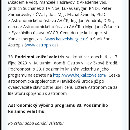
(Akademie věd), manželé Hadravovi z Akademie věd,
Jindřich Suchánek z TV Noe, Lukáš Grygar, RNDr. Peter
Zamarovský z ČVUT, doc. Mgr. Michal Švanda, Ph.D.
z Astronomického ústavu AV ČR, Ing. Jan Vondrák, DrSc.,
dr.h.c. z Astronomického ústavu AV ČR a Mgr. Jana Žďárská
z Fyzikálního ústavu AV ČR. Cenu dotuje knihkupectví
Kanzelsberger, a.s. (
www.kanzelsberger.cz
) a Společnost
Astropis (
www.astropis.cz
).
33. Podzimní knižní veletrh
se koná ve dnech 6. a 7.
října 2023 v Kulturním domě Ostrov v Havlíčkově Brodě.
Podrobnosti o 33. Podzimním knižním veletrhu a jeho
programu naleznete na
http://www.hejkal.cz/veletrh/
. Česká
astronomická společnost v Havlíčkově Brodě již po
dvaadvacáté slavnostně udělí cenu Littera Astronomica za
literaturu spojenou s astronomií.
Astronomický výběr z programu 33. Podzimního
knižního veletrhu
:
Po celou dobu konání veletrhu