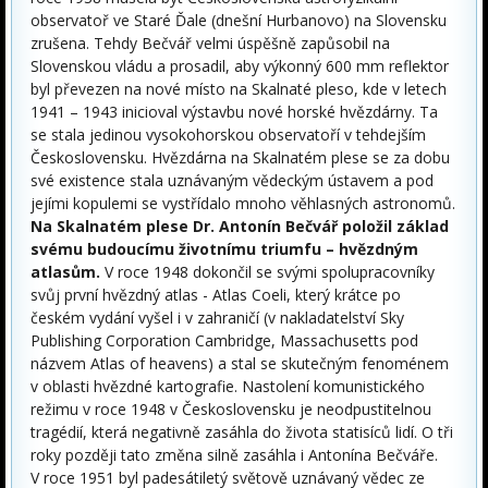
observatoř ve Staré Ďale (dnešní Hurbanovo) na Slovensku
zrušena. Tehdy Bečvář velmi úspěšně zapůsobil na
Slovenskou vládu a prosadil, aby výkonný 600 mm reflektor
byl převezen na nové místo na Skalnaté pleso, kde v letech
1941 – 1943 inicioval výstavbu nové horské hvězdárny. Ta
se stala jedinou vysokohorskou observatoří v tehdejším
Československu. Hvězdárna na Skalnatém plese se za dobu
své existence stala uznávaným vědeckým ústavem a pod
jejími kopulemi se vystřídalo mnoho věhlasných astronomů.
Na Skalnatém plese Dr. Antonín Bečvář položil základ
svému budoucímu životnímu triumfu – hvězdným
atlasům.
V roce 1948 dokončil se svými spolupracovníky
svůj první hvězdný atlas - Atlas Coeli, který krátce po
českém vydání vyšel i v zahraničí (v nakladatelství Sky
Publishing Corporation Cambridge, Massachusetts pod
názvem Atlas of heavens) a stal se skutečným fenoménem
v oblasti hvězdné kartografie. Nastolení komunistického
režimu v roce 1948 v Československu je neodpustitelnou
tragédií, která negativně zasáhla do života statisíců lidí. O tři
roky později tato změna silně zasáhla i Antonína Bečváře.
V roce 1951 byl padesátiletý světově uznávaný vědec ze