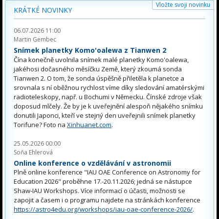
Vložte svoji novinku
KRÁTKÉ NOVINKY
06.07.2026 11:00
Martin Gembec
Snímek planetky Komo'oalewa z Tianwen 2
Čína konečně uvolnila snímek malé planetky Komo'oalewa,
jakéhosi dočasného měsíčku Země, který zkoumá sonda
Tianwen 2. O tom, že sonda úspěšně přiletěla k planetce a
srovnala s ní oběžnou rychlost víme díky sledování amatérskými
radioteleskopy, např. u Bochumi v Německu. Čínské zdroje však
doposud mlčely. Že by je k uveřejnění alespoň nějakého snímku
donutili Japonci, kteří ve stejný den uveřejnili snímek planetky
Torifune? Foto na
Xinhuanet.com
.
25.05.2026 00:00
Soňa Ehlerová
Online konference o vzdělávání v astronomii
Plně online konference "IAU OAE Conference on Astronomy for
Education 2026" proběhne 17.-20.11.2026; jedná se nástupce
Shaw-IAU Workshops. Více informací o účasti, možnosti se
zapojit a časem i o programu najdete na stránkách konference
https://astro4edu.org/workshops/iau-oae-conference-2026/
.