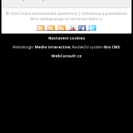
© 2026
Česká astronomická společnost
|
Hvězdárna a planetárium
Brno spolupracuje se serverem Astro.cz
Nastavení cookies
Webdesign:
Medio interactive
, Redakční systém
Ibis CMS
:
WebConsult.cz