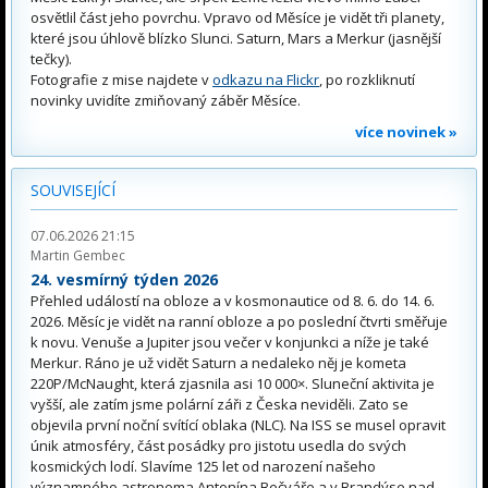
osvětlil část jeho povrchu. Vpravo od Měsíce je vidět tři planety,
které jsou úhlově blízko Slunci. Saturn, Mars a Merkur (jasnější
tečky).
Fotografie z mise najdete v
odkazu na Flickr
, po rozkliknutí
novinky uvidíte zmiňovaný záběr Měsíce.
více novinek »
SOUVISEJÍCÍ
07.06.2026 21:15
Martin Gembec
24. vesmírný týden 2026
Přehled událostí na obloze a v kosmonautice od 8. 6. do 14. 6.
2026. Měsíc je vidět na ranní obloze a po poslední čtvrti směřuje
k novu. Venuše a Jupiter jsou večer v konjunkci a níže je také
Merkur. Ráno je už vidět Saturn a nedaleko něj je kometa
220P/McNaught, která zjasnila asi 10 000×. Sluneční aktivita je
vyšší, ale zatím jsme polární záři z Česka neviděli. Zato se
objevila první noční svítící oblaka (NLC). Na ISS se musel opravit
únik atmosféry, část posádky pro jistotu usedla do svých
kosmických lodí. Slavíme 125 let od narození našeho
významného astronoma Antonína Bečváře a v Brandýse nad