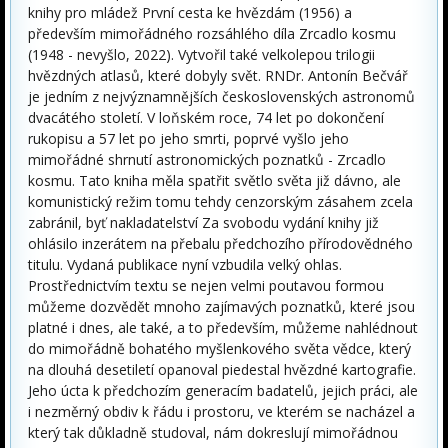
knihy pro mládež První cesta ke hvězdám (1956) a
především mimořádného rozsáhlého díla Zrcadlo kosmu
(1948 - nevyšlo, 2022). Vytvořil také velkolepou trilogii
hvězdných atlasů, které dobyly svět. RNDr. Antonín Bečvář
je jedním z nejvýznamnějších československých astronomů
dvacátého století. V loňském roce, 74 let po dokončení
rukopisu a 57 let po jeho smrti, poprvé vyšlo jeho
mimořádné shrnutí astronomických poznatků - Zrcadlo
kosmu. Tato kniha měla spatřit světlo světa již dávno, ale
komunistický režim tomu tehdy cenzorským zásahem zcela
zabránil, byť nakladatelství Za svobodu vydání knihy již
ohlásilo inzerátem na přebalu předchozího přírodovědného
titulu. Vydaná publikace nyní vzbudila velký ohlas.
Prostřednictvím textu se nejen velmi poutavou formou
můžeme dozvědět mnoho zajímavých poznatků, které jsou
platné i dnes, ale také, a to především, můžeme nahlédnout
do mimořádně bohatého myšlenkového světa vědce, který
na dlouhá desetiletí opanoval piedestal hvězdné kartografie.
Jeho úcta k předchozím generacím badatelů, jejich práci, ale
i nezměrný obdiv k řádu i prostoru, ve kterém se nacházel a
který tak důkladně studoval, nám dokreslují mimořádnou