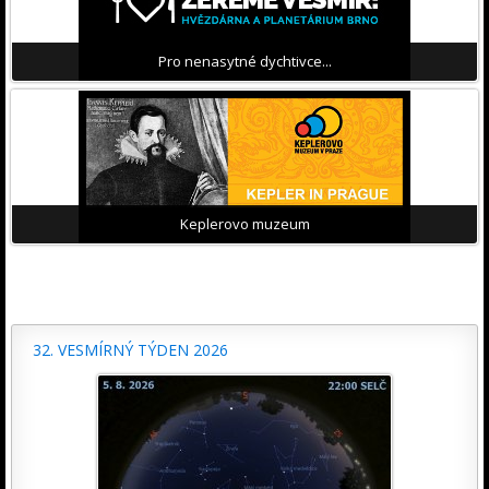
Pro nenasytné dychtivce...
Keplerovo muzeum
32. VESMÍRNÝ TÝDEN 2026