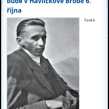
bude v Havlíčkově Brodě 6.
října
Česká