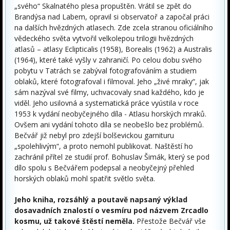
„svého“ Skalnatého plesa propuštěn. Vrátil se zpět do
Brandýsa nad Labem, opravil si observatoř a započal práci
na dalších hvězdných atlasech. Zde zcela stranou oficiálního
vědeckého světa vytvořil velkolepou trilogii hvězdných
atlasů – atlasy Eclipticalis (1958), Borealis (1962) a Australis
(1964), které také vyšly v zahraničí. Po celou dobu svého
pobytu v Tatrách se zabýval fotografováním a studiem
oblaků, které fotografoval i filmoval. Jeho „živé mraky“, jak
sám nazýval své filmy, uchvacovaly snad každého, kdo je
viděl. Jeho usilovná a systematická práce vyústila v roce
1953 k vydání neobyčejného díla - Atlasu horských mraků.
Ovšem ani vydání tohoto díla se neobešlo bez problémů.
Bečvář již nebyl pro zdejší bolševickou garnituru
„spolehlivým“, a proto nemohl publikovat. Naštěstí ho
zachránil přítel ze studií prof. Bohuslav Šimák, který se pod
dílo spolu s Bečvářem podepsal a neobyčejný přehled
horských oblaků mohl spatřit světlo světa.
Jeho kniha, rozsáhlý a poutavě napsaný výklad
dosavadních znalostí o vesmíru pod názvem Zrcadlo
kosmu, už takové štěstí neměla.
Přestože Bečvář vše