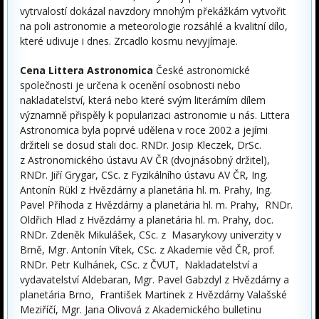
vytrvalostí dokázal navzdory mnohým překážkám vytvořit
na poli astronomie a meteorologie rozsáhlé a kvalitní dílo,
které udivuje i dnes. Zrcadlo kosmu nevyjímaje.
Cena Littera Astronomica
České astronomické
společnosti je určena k ocenění osobnosti nebo
nakladatelství, která nebo které svým literárním dílem
významně přispěly k popularizaci astronomie u nás. Littera
Astronomica byla poprvé udělena v roce 2002 a jejími
držiteli se dosud stali doc. RNDr. Josip Kleczek, DrSc.
z Astronomického ústavu AV ČR (dvojnásobný držitel),
RNDr. Jiří Grygar, CSc. z Fyzikálního ústavu AV ČR, Ing.
Antonín Rükl z Hvězdárny a planetária hl. m. Prahy, Ing.
Pavel Příhoda z Hvězdárny a planetária hl. m. Prahy, RNDr.
Oldřich Hlad z Hvězdárny a planetária hl. m. Prahy, doc.
RNDr. Zdeněk Mikulášek, CSc. z Masarykovy univerzity v
Brně, Mgr. Antonín Vítek, CSc. z Akademie věd ČR, prof.
RNDr. Petr Kulhánek, CSc. z ČVUT, Nakladatelství a
vydavatelství Aldebaran, Mgr. Pavel Gabzdyl z Hvězdárny a
planetária Brno, František Martinek z Hvězdárny Valašské
Meziříčí, Mgr. Jana Olivová z Akademického bulletinu