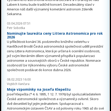
Labem k tomu bude tradičně koncert. Devadesátiny slaví v
Americe náš další významný kometární astronom Zdeněk
Sekanina.
03.04.2026 07:51
Petr Sobotka
Nominujte laureáta ceny Littera Astronomica pro rok
2026
U příležitosti konání 36. podzimního knižního veletrhu v
Havlíčkově Brodě Česká astronomická společnost udělí prestižní
cenu Littera Astronomica, která je určena k ocenění osobnosti,
jež svým literárním dílem významně přispěla k popularizaci
astronomie a souvisejících oborů v České republice. Nominace
osobností lze Výkonnému výboru České astronomické
společnosti podávat do konce dubna 2026.
08.02.2023 16:00
Vojtěch Vančura
Moje vzpomínky na Josefa Klepeštu
Josef Klepešta (* 4. 6. 1895, † 12. 7. 1976) byl spoluzakladatelem
České astronomické společnosti a významně ji ovlivnil. Skoro
dvě desetiletí byl jejím jednatelem. Spolupracoval s
Astronomickým ústavem ČSAV a od poloviny roku 1965 až do své