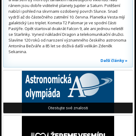
ránem jsou dobře viditelné planety Jupiter a Saturn. Potěšení
nabízí i pohled na skvrnami ozdobený povrch Slunce. Snad
vydrží až do částečného zatmění 10. června. Planetka Vesta míjí
galaktický Leo triplet. Kometa T2 Palomar je ve spodní části
Pastýře. Opět startoval dvakrát Falcon 9, ale ani jednou neletěl
se Starlinky. Vynesl nákladní Dragon a telekomunikační družici.
Slavíme 120 roků od narození významného českého astronoma
Antonína Bečváře a 85 let se dožívá další velikán Zdeněk
Sekanina.
Další články »
Otestujte své znalosti