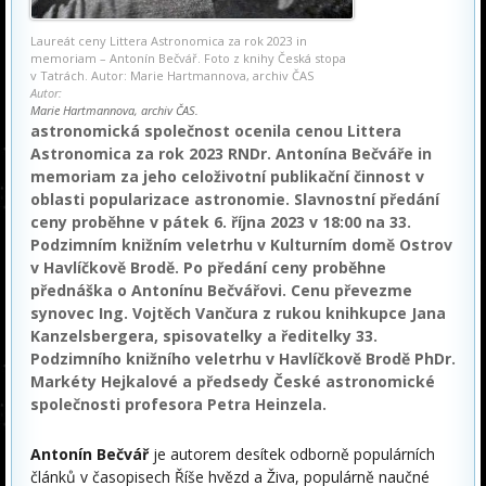
Laureát ceny Littera Astronomica za rok 2023 in
memoriam – Antonín Bečvář. Foto z knihy Česká stopa
v Tatrách. Autor: Marie Hartmannova, archiv ČAS
Autor:
Marie Hartmannova, archiv ČAS.
astronomická společnost ocenila cenou Littera
Astronomica za rok 2023 RNDr. Antonína Bečváře in
memoriam za jeho celoživotní publikační činnost v
oblasti popularizace astronomie. Slavnostní předání
ceny proběhne v pátek 6. října 2023 v 18:00 na 33.
Podzimním knižním veletrhu v Kulturním domě Ostrov
v Havlíčkově Brodě. Po předání ceny proběhne
přednáška o Antonínu Bečvářovi. Cenu převezme
synovec Ing. Vojtěch Vančura z rukou knihkupce Jana
Kanzelsbergera, spisovatelky a ředitelky 33.
Podzimního knižního veletrhu v Havlíčkově Brodě PhDr.
Markéty Hejkalové a předsedy České astronomické
společnosti profesora Petra Heinzela.
Antonín Bečvář
je autorem desítek odborně populárních
článků v časopisech Říše hvězd a Živa, populárně naučné