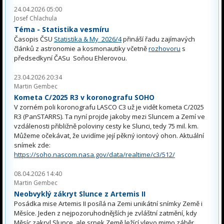
24.04.2026 05:00
Josef Chlachula
Téma - Statistika vesmíru
Časopis ČSU
Statistika & My 2026/4
přináší řadu zajímavých
článků z astronomie a kosmonautiky včetně
rozhovoru
s
předsedkyní ČASu Soňou Ehlerovou.
23.04.2026 20:34
Martin Gembec
Kometa C/2025 R3 v koronografu SOHO
V zorném poli koronografu LASCO C3 už je vidět kometa C/2025
R3 (PanSTARRS). Ta nyní projde jakoby mezi Sluncem a Zemí ve
vzdálenosti přibližně poloviny cesty ke Slunci, tedy 75 mil. km.
Můžeme očekávat, že uvidíme její pěkný iontový ohon. Aktuální
snímek zde:
https://soho.nascom.nasa.gov/data/realtime/c3/512/
08.04.2026 14:40
Martin Gembec
Neobvyklý zákryt Slunce z Artemis II
Posádka mise Artemis II posílá na Zemi unikátní snímky Země i
Měsíce. Jeden z nejpozoruhodnějších je zvláštní zatmění, kdy
Měsíc zakryl Slunce, ale srpek Země ležící vlevo mimo záběr