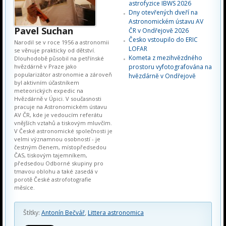
astrofyzice IBWS 2026
Dny otevřených dveří na
Astronomickém ústavu AV
Pavel Suchan
ČR v Ondřejově 2026
Česko vstoupilo do ERIC
Narodil se v roce 1956 a astronomii
LOFAR
se věnuje prakticky od dětství.
Kometa z mezihvězdného
Dlouhodobě působil na petřínské
hvězdárně v Praze jako
prostoru vyfotografována na
popularizátor astronomie a zároveň
hvězdárně v Ondřejově
byl aktivním účastníkem
meteorických expedic na
Hvězdárně v Úpici. V současnosti
pracuje na Astronomickém ústavu
AV ČR, kde je vedoucím referátu
vnějších vztahů a tiskovým mluvčím.
V České astronomické společnosti je
velmi významnou osobností - je
čestným členem, místopředsedou
ČAS, tiskovým tajemníkem,
předsedou Odborné skupiny pro
tmavou oblohu a také zasedá v
porotě České astrofotografie
měsíce.
Štítky:
Antonín Bečvář
,
Littera astronomica