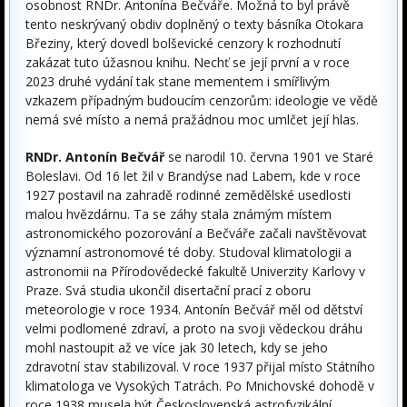
osobnost RNDr. Antonína Bečváře. Možná to byl právě
tento neskrývaný obdiv doplněný o texty básníka Otokara
Březiny, který dovedl bolševické cenzory k rozhodnutí
zakázat tuto úžasnou knihu. Nechť se její první a v roce
2023 druhé vydání tak stane mementem i smířlivým
vzkazem případným budoucím cenzorům: ideologie ve vědě
nemá své místo a nemá pražádnou moc umlčet její hlas.
RNDr. Antonín Bečvář
se narodil 10. června 1901 ve Staré
Boleslavi. Od 16 let žil v Brandýse nad Labem, kde v roce
1927 postavil na zahradě rodinné zemědělské usedlosti
malou hvězdárnu. Ta se záhy stala známým místem
astronomického pozorování a Bečváře začali navštěvovat
významní astronomové té doby. Studoval klimatologii a
astronomii na Přírodovědecké fakultě Univerzity Karlovy v
Praze. Svá studia ukončil disertační prací z oboru
meteorologie v roce 1934. Antonín Bečvář měl od dětství
velmi podlomené zdraví, a proto na svoji vědeckou dráhu
mohl nastoupit až ve více jak 30 letech, kdy se jeho
zdravotní stav stabilizoval. V roce 1937 přijal místo Státního
klimatologa ve Vysokých Tatrách. Po Mnichovské dohodě v
roce 1938 musela být Československá astrofyzikální