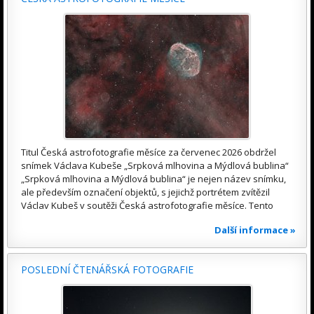
Titul Česká astrofotografie měsíce za červenec 2026 obdržel
snímek Václava Kubeše „Srpková mlhovina a Mýdlová bublina“
„Srpková mlhovina a Mýdlová bublina“ je nejen název snímku,
ale především označení objektů, s jejichž portrétem zvítězil
Václav Kubeš v soutěži Česká astrofotografie měsíce. Tento
Další informace »
POSLEDNÍ ČTENÁŘSKÁ FOTOGRAFIE