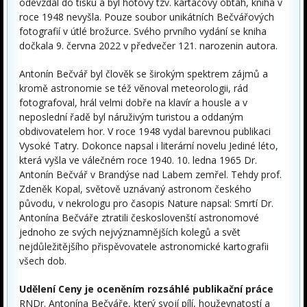
odevzdal do tisku a byl hotový tzv. kartáčový obtah, kniha v
roce 1948 nevyšla. Pouze soubor unikátních Bečvářových
fotografií v útlé brožurce. Svého prvního vydání se kniha
dočkala 9. června 2022 v předvečer 121. narozenin autora.
Antonín Bečvář byl člověk se širokým spektrem zájmů a
kromě astronomie se též věnoval meteorologii, rád
fotografoval, hrál velmi dobře na klavír a housle a v
neposlední řadě byl náruživým turistou a oddaným
obdivovatelem hor. V roce 1948 vydal barevnou publikaci
Vysoké Tatry. Dokonce napsal i literární novelu Jediné léto,
která vyšla ve válečném roce 1940. 10. ledna 1965 Dr.
Antonín Bečvář v Brandýse nad Labem zemřel. Tehdy prof.
Zdeněk Kopal, světově uznávaný astronom českého
původu, v nekrologu pro časopis Nature napsal: Smrtí Dr.
Antonína Bečváře ztratili českoslovenští astronomové
jednoho ze svých nejvýznamnějších kolegů a svět
nejdůležitějšího přispěvovatele astronomické kartografii
všech dob.
Udělení Ceny je oceněním rozsáhlé publikační práce
RNDr. Antonína Bečváře, který svojí pílí, houževnatostí a