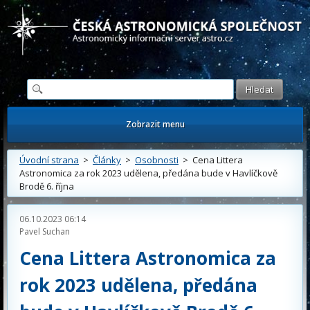
Česká astronomická společnost - Informační astronomický server
Zobrazit menu
Úvodní strana
>
Články
>
Osobnosti
> Cena Littera
Astronomica za rok 2023 udělena, předána bude v Havlíčkově
Brodě 6. října
06.10.2023 06:14
Pavel Suchan
Cena Littera Astronomica za
rok 2023 udělena, předána