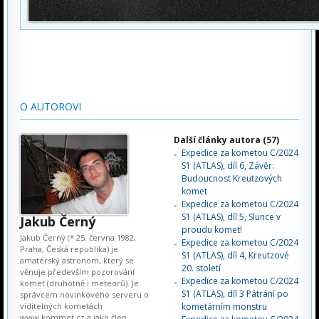
O AUTOROVI
Další články autora (57)
Expedice za kometou C/2024
S1 (ATLAS), díl 6, Závěr:
Budoucnost Kreutzových
komet
Expedice za kometou C/2024
S1 (ATLAS), díl 5, Slunce v
Jakub Černý
proudu komet!
Jakub Černý (* 25. června 1982,
Expedice za kometou C/2024
Praha, Česká republika) je
S1 (ATLAS), díl 4, Kreutzové
amatérský astronom, který se
20. století
věnuje především pozorování
Expedice za kometou C/2024
komet (druhotně i meteorů). Je
S1 (ATLAS), díl 3 Pátrání po
správcem novinkového serveru o
viditelných kometách
kometárním monstru
www.kommet.cz a jako člen