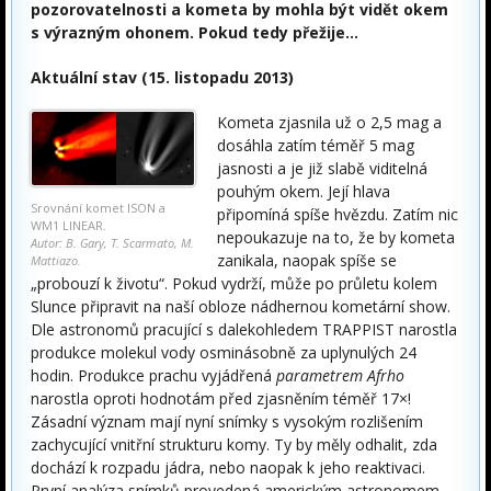
pozorovatelnosti a kometa by mohla být vidět okem
s výrazným ohonem. Pokud tedy přežije…
Aktuální stav (15. listopadu 2013)
Kometa zjasnila už o 2,5 mag a
dosáhla zatím téměř 5 mag
jasnosti a je již slabě viditelná
pouhým okem. Její hlava
Srovnání komet ISON a
připomíná spíše hvězdu. Zatím nic
WM1 LINEAR.
nepoukazuje na to, že by kometa
Autor: B. Gary, T. Scarmato, M.
zanikala, naopak spíše se
Mattiazo.
„probouzí k životu“. Pokud vydrží, může po průletu kolem
Slunce připravit na naší obloze nádhernou kometární show.
Dle astronomů pracující s dalekohledem TRAPPIST narostla
produkce molekul vody osminásobně za uplynulých 24
hodin. Produkce prachu vyjádřená
parametrem Afrho
narostla oproti hodnotám před zjasněním téměř 17×!
Zásadní význam mají nyní snímky s vysokým rozlišením
zachycující vnitřní strukturu komy. Ty by měly odhalit, zda
dochází k rozpadu jádra, nebo naopak k jeho reaktivaci.
První analýza snímků provedená americkým astronomem