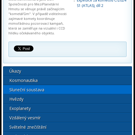
Expedice za kometou C/2024
Společnosti pro MeziPlanetární
S1 (ATLAS), díl 2
Hmotu se věnuje právě začínajícím
"kometářům". V případě viditelnosti
zajímavé komety koordinuje
mimořádnou pozorovací kampaň,
která se zaměřuje na vizuální i CCD
hlídku očekávaného objektu.
Úkazy
Kosmonautika
Sluneční soustava
Hvězdy
Exoplanety
Vzdálený vesmír
Světelné znečištění