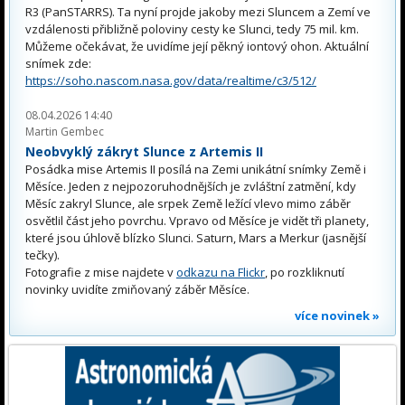
R3 (PanSTARRS). Ta nyní projde jakoby mezi Sluncem a Zemí ve
vzdálenosti přibližně poloviny cesty ke Slunci, tedy 75 mil. km.
Můžeme očekávat, že uvidíme její pěkný iontový ohon. Aktuální
snímek zde:
https://soho.nascom.nasa.gov/data/realtime/c3/512/
08.04.2026 14:40
Martin Gembec
Neobvyklý zákryt Slunce z Artemis II
Posádka mise Artemis II posílá na Zemi unikátní snímky Země i
Měsíce. Jeden z nejpozoruhodnějších je zvláštní zatmění, kdy
Měsíc zakryl Slunce, ale srpek Země ležící vlevo mimo záběr
osvětlil část jeho povrchu. Vpravo od Měsíce je vidět tři planety,
které jsou úhlově blízko Slunci. Saturn, Mars a Merkur (jasnější
tečky).
Fotografie z mise najdete v
odkazu na Flickr
, po rozkliknutí
novinky uvidíte zmiňovaný záběr Měsíce.
více novinek »