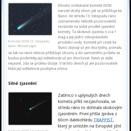
Dlouho očekávané kometě ISON
narostl druhý ohon, jak se přibližuje ke
Slunci. Ve středu 13. listopadu ráno
zaznamenalo několik pozorovatelů
nezávisle na sobě prudké zjasnění
komety. Ta skokově zjasnila o cca 1
mag a její jádro zdvojnásobilo
Kometa ISON 12. listopadu.
produkci vody. Kometě při cestě ke
Autor: Michael Jäger.
Slunci zbývají už jen dva týdny, pomalu
se tak na ranní obloze přibližuje obzoru a do samotného průletu se
budou podmínky její viditelnosti už jen zhoršovat. Navíc je stále
nejasné, zda se průletu dožije. V těchto dnech již ale pozorovatelé
hlásí její viditelnost pouhýma očima.
Silné zjasnění
Zatímco v uplynulých dnech
kometa příliš nezjasňovala, ve
středu ráno to dohnala skokovým
zjasněním. První přišla zpráva z
60cm dalekohledu
TRAPPIST
,
který je umístěn na Evropské jižní
Kometa ISON 14. listopadu