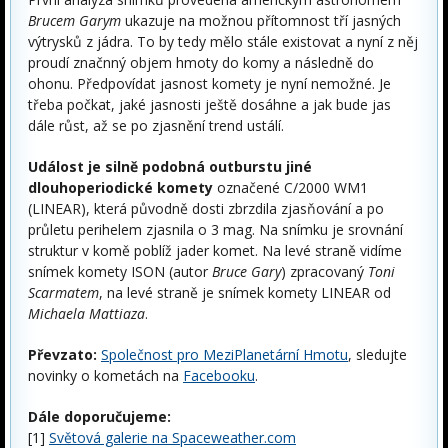
Brucem Garym
ukazuje na možnou přítomnost tří jasných
výtrysků z jádra. To by tedy mělo stále existovat a nyní z něj
proudí značnný objem hmoty do komy a následně do
ohonu. Předpovídat jasnost komety je nyní nemožné. Je
třeba počkat, jaké jasnosti ještě dosáhne a jak bude jas
dále růst, až se po zjasnění trend ustálí.
Událost je silně podobná outburstu jiné
dlouhoperiodické komety
označené C/2000 WM1
(LINEAR), která původně dosti zbrzdila zjasňování a po
průletu perihelem zjasnila o 3 mag. Na snímku je srovnání
struktur v komě poblíž jader komet. Na levé straně vidíme
snímek komety ISON (autor
Bruce Gary
) zpracovaný
Toni
Scarmatem
, na levé straně je snímek komety LINEAR od
Michaela Mattiaza
.
Převzato:
Společnost pro MeziPlanetární Hmotu
, sledujte
novinky o kometách na
Facebooku
.
Dále doporučujeme:
[1]
Světová galerie na Spaceweather.com