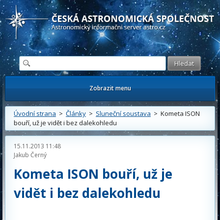
Česká astronomická společnost - Informační astronomický server
Zobrazit menu
Úvodní strana
>
Články
>
Sluneční soustava
> Kometa ISON
bouří, už je vidět i bez dalekohledu
15.11.2013 11:48
Jakub Černý
Kometa ISON bouří, už je
vidět i bez dalekohledu