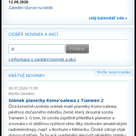
12.08.2026
Zatmění Slunce na letišti
celý kalendář zde »
ODBĚR NOVINEK A AKCÍ
» informace o zasílání novinek a akcí
Vložte svoji novinku
KRÁTKÉ NOVINKY
06.07.2026 11:00
Martin Gembec
Snímek planetky Komo'oalewa z Tianwen 2
Čína konečně uvolnila snímek malé planetky Komo'oalewa,
jakéhosi dočasného měsíčku Země, který zkoumá sonda
Tianwen 2. O tom, že sonda úspěšně přiletěla k planetce a
srovnala s ní oběžnou rychlost víme díky sledování amatérskými
radioteleskopy, např. u Bochumi v Německu. Čínské zdroje však
doposud mlčely. Že by je k uveřejnění alespoň nějakého snímku