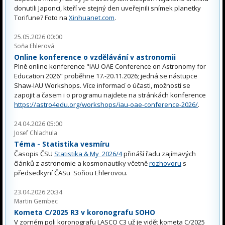
donutili Japonci, kteří ve stejný den uveřejnili snímek planetky
Torifune? Foto na
Xinhuanet.com
.
25.05.2026 00:00
Soňa Ehlerová
Online konference o vzdělávání v astronomii
Plně online konference "IAU OAE Conference on Astronomy for
Education 2026" proběhne 17.-20.11.2026; jedná se nástupce
Shaw-IAU Workshops. Více informací o účasti, možnosti se
zapojit a časem i o programu najdete na stránkách konference
https://astro4edu.org/workshops/iau-oae-conference-2026/
.
24.04.2026 05:00
Josef Chlachula
Téma - Statistika vesmíru
Časopis ČSU
Statistika & My 2026/4
přináší řadu zajímavých
článků z astronomie a kosmonautiky včetně
rozhovoru
s
předsedkyní ČASu Soňou Ehlerovou.
23.04.2026 20:34
Martin Gembec
Kometa C/2025 R3 v koronografu SOHO
V zorném poli koronografu LASCO C3 už je vidět kometa C/2025