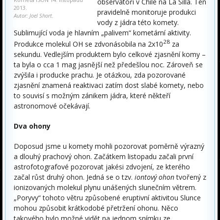
observatoři v Chile na La Silla. Ten
2013.
pravidelně monitoruje produkci
Autor: Joel Short.
vody z jádra této komety.
Sublimující voda je hlavním „palivem“ kometární aktivity.
28
Produkce molekul OH se zdvonásobila na 2x10
za
sekundu. Vedlejším produktem bylo celkové zjasnění komy –
ta byla o cca 1 mag jasnější než předešlou noc. Zároveň se
zvýšila i producke prachu. Je otázkou, zda pozorované
zjasnění znamená reaktivaci zatím dost slabé komety, nebo
to souvisí s možným zánikem jádra, které někteří
astronomové očekávají.
Dva ohony
Doposud jsme u komety mohli pozorovat poměrně výrazný
a dlouhý prachový ohon. Začátkem listopadu začali první
astrofotografové pozorovat jakési zdvojení, ze kterého
začal růst druhý ohon. Jedná se o tzv.
iontový ohon
tvořený z
ionizovaných molekul plynu unášených slunečním větrem.
„Poryvy“ tohoto větru způsobené eruptivní aktivitou Slunce
mohou způsobit krátkodobé přetržení ohonu. Něco
takového bylo možné vidět na jednom snímku ze