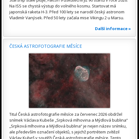
Na ISS se chystá výstup do volného kosmu. Startovat má
japonská raketa H-3. Před 100 lety se narodil český astronom
Vladimír Vanýsek. Před 50 lety začala mise Vikingu 2 u Marsu.
Další informace »
ČESKÁ ASTROFOTOGRAFIE MĚSÍCE
Titul Česká astrofotografie měsíce za červenec 2026 obdržel
snímek Václava Kubeše „Srpková mlhovina a Mýdlová bublina“
„Srpková mlhovina a Mýdlová bublina“ je nejen název snímku,
ale především označení objektů, s jejichž portrétem zvítězil
Václav Kubeš v soutěži Česká astrofotografie měsíce. Tento