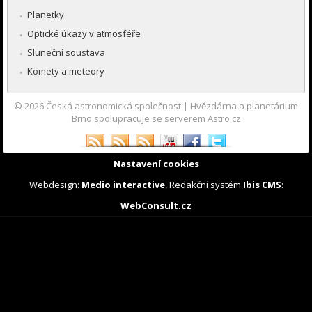
Planetky
Optické úkazy v atmosféře
Sluneční soustava
Komety a meteory
© 2026
Česká astronomická společnost
|
Hvězdárna a planetárium
Brno spolupracuje se serverem Astro.cz
Nastavení cookies
Webdesign:
Medio interactive
, Redakční systém
Ibis CMS
:
WebConsult.cz