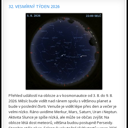
32. VESMÍRNÝ TÝDEN 2026
Přehled událostí na obloze a v kosmonautice od 3. 8. do 9. 8.
2026. Měsíc bude vidět nad ránem spolu s většinou planet a
bude v poslední čtvrti. Venuše je vidět lépe přes den a večer je
velmi nízko. Ráno uvidíme Merkur, Mars, Saturn, Uran i Neptun.
Aktivita Slunce je spíše nízká, ale může se občas zvýšit. Na
obloze létá dost meteorů, většina budou postupně Perseidy.
Starship stále pluje, Falcon 9 uskutečnil již 90 startů v roce 2026.