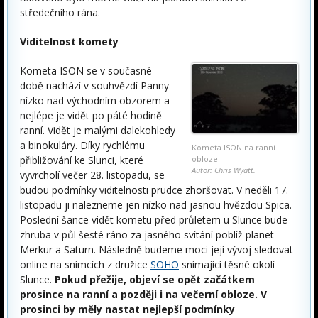
středečního rána.
Viditelnost komety
Kometa ISON se v současné
době nachází v souhvězdí Panny
nízko nad východním obzorem a
nejlépe je vidět po páté hodině
ranní. Vidět je malými dalekohledy
a binokuláry. Díky rychlému
Kometa ISON na ranní
přibližování ke Slunci, které
obloze.
Autor: Chris Wyatt.
vyvrcholí večer 28. listopadu, se
budou podmínky viditelnosti prudce zhoršovat. V neděli 17.
listopadu ji nalezneme jen nízko nad jasnou hvězdou Spica.
Poslední šance vidět kometu před průletem u Slunce bude
zhruba v půl šesté ráno za jasného svítání poblíž planet
Merkur a Saturn. Následně budeme moci její vývoj sledovat
online na snímcích z družice
SOHO
snímající těsné okolí
Slunce.
Pokud přežije, objeví se opět začátkem
prosince na ranní a později i na večerní obloze. V
prosinci by měly nastat nejlepší podmínky