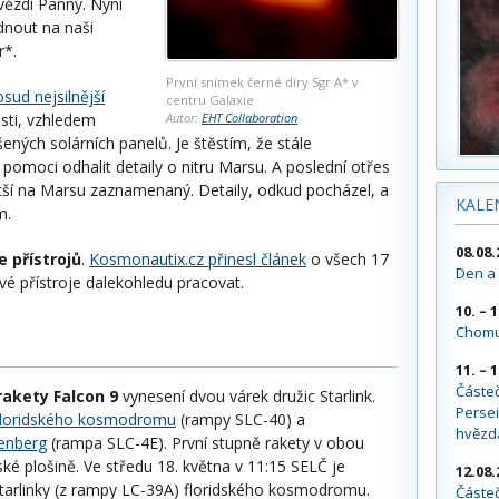
vězdí Panny. Nyní
nout na naši
r*.
První snímek černé díry Sgr A* v
ud nejsilnější
centru Galaxie
osti, vzhledem
Autor:
EHT Collaboration
ených solárních panelů. Je štěstím, že stále
moci odhalit detaily o nitru Marsu. A poslední otřes
tší na Marsu zaznamenaný. Detaily, odkud pocházel, a
KALE
m.
08.08.
e přístrojů
.
Kosmonautix.cz přinesl článek
o všech 17
Den a 
vé přístroje dalekohledu pracovat.
10. – 
Chomu
11. – 
Částe
rakety Falcon 9
vynesení dvou várek družic Starlink.
Persei
floridského kosmodromu
(rampy SLC-40) a
hvězd
enberg
(rampa SLC-4E). První stupně rakety v obou
ké plošině. Ve středu 18. května v 11:15 SELČ je
12.08.
 Starlinky (z rampy LC-39A) floridského kosmodromu.
Částeč