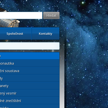
Společnost
Kontakty
y
onautika
ční soustava
dy
anety
ený vesmír
lné znečištění