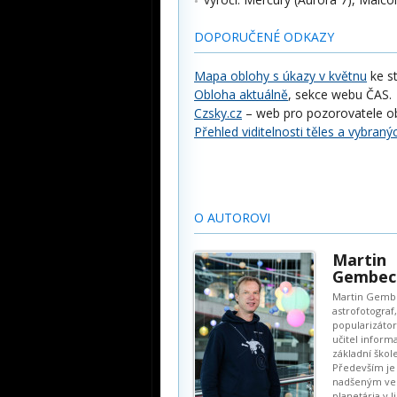
DOPORUČENÉ ODKAZY
Mapa oblohy s úkazy v květnu
ke st
Obloha aktuálně
, sekce webu ČAS.
Czsky.cz
– web pro pozorovatele o
Přehled viditelnosti těles a vybran
O AUTOROVI
Martin
Gembec
Martin Gembe
astrofotograf,
popularizátor
učitel inform
základní škole
Především je
nadšeným v
planetária v 