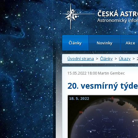
Česká astronomická společnost - Inform
Články
Novinky
Akce
Úvodní strana
>
Články
>
Úkazy
> 2
15.05.2022 18:00
Martin Gembec
20. vesmírný týd