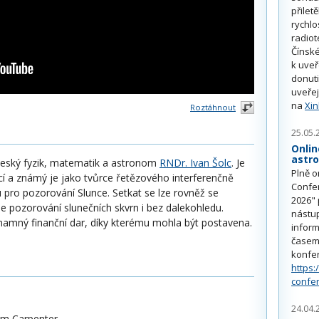
přilet
rychlo
radiot
Čínské
k uve
donuti
uveřej
na
Xi
Roztáhnout
25.05.
Onlin
astr
l český fyzik, matematik a astronom
RNDr. Ivan Šolc
. Je
Plně o
 a známý je jako tvůrce řetězového interferenčně
Confe
 pro pozorování Slunce. Setkat se lze rovněž se
2026" 
 pozorování slunečních skvrn i bez dalekohledu.
nástu
amný finanční dar, díky kterému mohla být postavena.
inform
časem 
konfe
https:
confe
24.04.
olm Carpenter