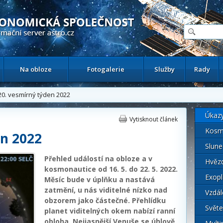
ační astronomický server
Na obloze
Fotogalerie
Služby
Rady
0. vesmírný týden 2022
Úkaz
Vytisknout článek
Kosm
en 2022
Slune
Přehled událostí na obloze a v
Hvěz
kosmonautice od 16. 5. do 22. 5. 2022.
Exopl
Měsíc bude v úplňku a nastává
zatmění, u nás viditelné nízko nad
Vzdál
obzorem jako částečné. Přehlídku
Světe
planet viditelných okem nabízí ranní
obloha. Nejjasnější Venuše se úhlově