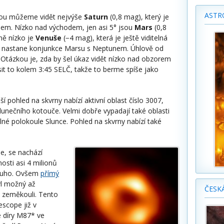
ASTR
obou můžeme vidět nejvýše
Saturn
(0,8 mag), který je
dem. Nízko nad východem, jen asi 5° jsou
Mars
(0,8
ně nízko je
Venuše
(−4 mag), která je ještě viditelná
tna nastane konjunkce Marsu s Neptunem. Úhlově od
Otázkou je, zda by šel úkaz vidět nízko nad obzorem
it to kolem 3:45 SELČ, takže to berme spíše jako
í pohled na skvrny nabízí aktivní oblast číslo 3007,
slunečního kotouče. Velmi dobře vypadají také oblasti
elné polokoule Slunce. Pohled na skvrny nabízí také
e, se nachází
sti asi 4 milionů
louho. Ovšem
přímý
byl možný až
ČESK
é zeměkouli. Tento
escope již v
é díry M87* ve