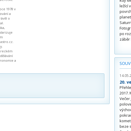
kdy Mě
ležící
roce 1978 v
povrch
ování a
planet
rávěl o
Saturn
al.
ika,
Fotogr
larizuje
po roz
em
záběr 
astro.cz.
y.
bereckém
dělávání
stronomie a
SOUVI
14.05.
20. v
Přehle
2017. 
Večer 
polovi
východ
pokrač
komet.
beze 