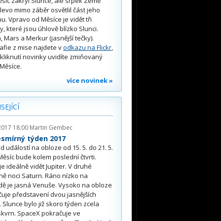
síc zakryl Slunce, ale srpek Země
 vlevo mimo záběr osvětlil část jeho
u. Vpravo od Měsíce je vidět tři
y, které jsou úhlově blízko Slunci.
, Mars a Merkur (jasnější tečky).
afie z mise najdete v
odkazu na Flickr
,
kliknutí novinky uvidíte zmiňovaný
Měsíce.
více novinek »
SEJÍCÍ
2017 18:00
Martin Gembec
esmírný týden 2017
d událostí na obloze od 15. 5. do 21. 5.
Měsíc bude kolem poslední čtvrti.
je ideálně vidět Jupiter. V druhé
ně noci Saturn. Ráno nízko na
ě je jasná Venuše. Vysoko na obloze
uje představení dvou jasnějších
 Slunce bylo již skoro týden zcela
skvrn. SpaceX pokračuje ve