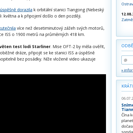
Ostra
úspěšně dorazila
k orbitální stanici Tiangong (Nebeský
12.08.
. května a k připojení došlo o den později.
Zatměn
kutečnila
více než desetiminutový zážeh svých motorů,
anice ISS o 1900 metrů na průměrných 418 km.
ODBĚ
ěten test lodi Starliner
. Mise OFT-2 by měla ověřit,
běžné dráze, připojit se ke stanici ISS a úspěšně
opitelně bez posádky. Níže vložené video ukazuje
» info
KRÁT
06.07.
Sním
Tian
Čína k
plane
dočas
sonda