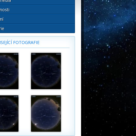
média
nosti
ní
rie
SEJÍCÍ FOTOGRAFIE