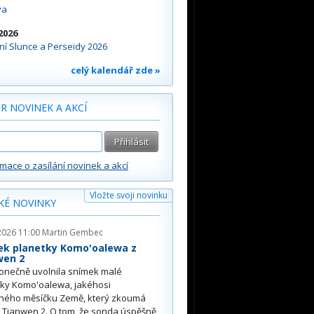
va
2026
í Slunce a Perseidy 2026
celý kalendář zde »
R NOVINEK A AKCÍ
rmace o zasílání novinek a akcí
Vložte svoji novinku
KÉ NOVINKY
2026 11:00
Martin Gembec
ek planetky Komo'oalewa z
wen 2
onečně uvolnila snímek malé
tky Komo'oalewa, jakéhosi
ného měsíčku Země, který zkoumá
 Tianwen 2. O tom, že sonda úspěšně