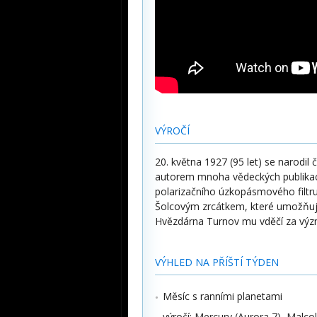
VÝROČÍ
20. května 1927 (95 let) se narodi
autorem mnoha vědeckých publikací
polarizačního úzkopásmového filtru
Šolcovým zrcátkem, které umožňuje
Hvězdárna Turnov mu vděčí za význ
VÝHLED NA PŘÍŠTÍ TÝDEN
Měsíc s ranními planetami
výročí: Mercury (Aurora 7), Malc