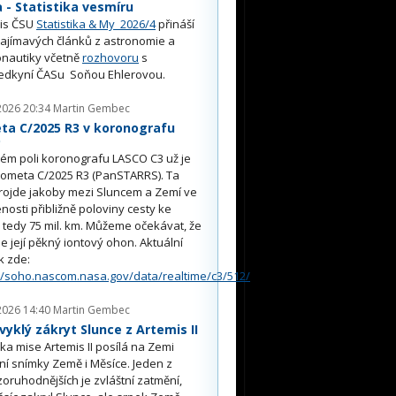
- Statistika vesmíru
is ČSU
Statistika & My 2026/4
přináší
ajímavých článků z astronomie a
nautiky včetně
rozhovoru
s
edkyní ČASu Soňou Ehlerovou.
2026 20:34
Martin Gembec
ta C/2025 R3 v koronografu
O
ém poli koronografu LASCO C3 už je
kometa C/2025 R3 (PanSTARRS). Ta
rojde jakoby mezi Sluncem a Zemí ve
nosti přibližně poloviny cesty ke
, tedy 75 mil. km. Můžeme očekávat, že
e její pěkný iontový ohon. Aktuální
k zde:
//soho.nascom.nasa.gov/data/realtime/c3/512/
2026 14:40
Martin Gembec
yklý zákryt Slunce z Artemis II
a mise Artemis II posílá na Zemi
ní snímky Země i Měsíce. Jeden z
oruhodnějších je zvláštní zatmění,