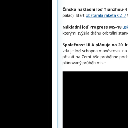
Čínská nákladní loď Tianzhou-4
palác). Start
obstarala raketa CZ-7
9
Nákladní loď Progress MS-18
us
kterými zvýšila dráhu orbitální st
Společnost ULA plánuje na 20. kv
zda je loď schopna manévrovat na o
přistát na Zemi. Vše proběhne poch
plánovaný průběh mise.