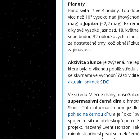
Planety
Ráno svítá již ve 4 hodiny. Tou d
více než 10° vysoko nad jihovýcho
mag) a
Jupiter
(−2,2 mag). Extrém
díky své vysoké jasnosti. 18. kvě
sebe budou 32 obloukových minut. 
za dostatečné tmy, což obnáší zkus
zajímavost.
Aktivita Slunce
je zvýšená. Nejlepš
která byla o víkendu poblíž středu 
se skvrnami ve vychodní části vidit
aktuální snímek SDO
.
Ve středu Mléčné dráhy, naší Galaxi
supermasivní černá díra
o hmotno
Sluncí. Tuto informaci máme již d
pohled na černou díru
a její okolí 
spojením sil radioteleskopů po cel
projekt, nazvaný Event Horizon Tel
minulosti přinesl první snímek čern