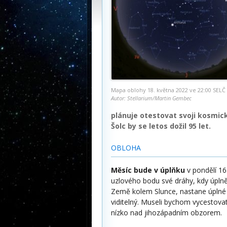
Mapa oblohy 18. května 2022 ve 22:00 SELČ
Autor: Stellarium/Martin Gembec
plánuje otestovat svoji kosmick
Šolc by se letos dožil 95 let.
OBLOHA
Měsíc bude v úplňku
v pondělí 16
uzlového bodu své dráhy, kdy úplně
Země kolem Slunce, nastane úplné
viditelný. Museli bychom vycestova
nízko nad jihozápadním obzorem.