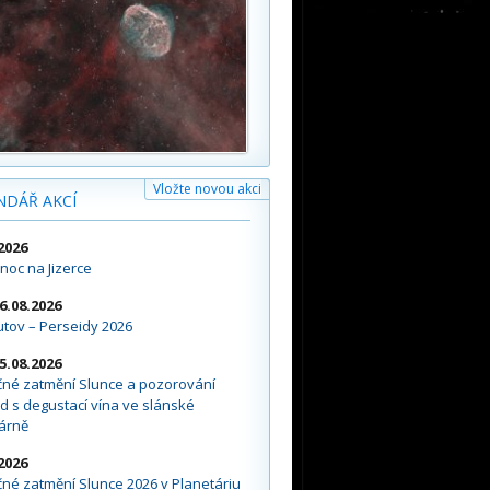
Vložte novou akci
NDÁŘ AKCÍ
2026
noc na Jizerce
16.08.2026
tov – Perseidy 2026
15.08.2026
čné zatmění Slunce a pozorování
d s degustací vína ve slánské
árně
2026
né zatmění Slunce 2026 v Planetáriu