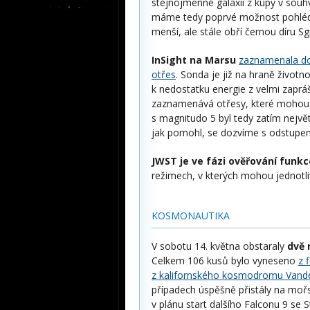
stejnojmenné galaxii z kupy v souh
máme tedy poprvé možnost pohléd
menší, ale stále obří černou díru Sg
InSight na Marsu
zaznamenala dos
otřes
. Sonda je již na hraně životn
k nedostatku energie z velmi zapráš
zaznamenává otřesy, které mohou po
s magnitudo 5 byl tedy zatím nejvě
jak pomohl, se dozvíme s odstupe
JWST je ve fázi ověřování funkc
režimech, v kterých mohou jednotli
KOSMONAUTIKA
V sobotu 14. května obstaraly
dvě 
Celkem 106 kusů bylo vyneseno
z 
z kalifornského kosmodromu Vand
případech úspěšně přistály na mořs
v plánu start dalšího Falconu 9 se