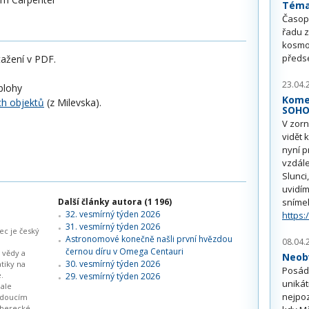
Téma 
Časop
řadu z
kosmo
předs
ažení v PDF.
23.04.
blohy
Kome
ých objektů
(z Milevska).
SOH
V zorn
vidět 
nyní p
vzdále
Slunci
uvidím
Další články autora (1 196)
sníme
32. vesmírný týden 2026
https:
31. vesmírný týden 2026
c je český
Astronomové konečně našli první hvězdou
08.04.
černou díru v Omega Centauri
 vědy a
Neobv
30. vesmírný týden 2026
atiky na
Posádk
.
29. vesmírný týden 2026
unikát
 ale
nejpoz
edoucím
liberecké