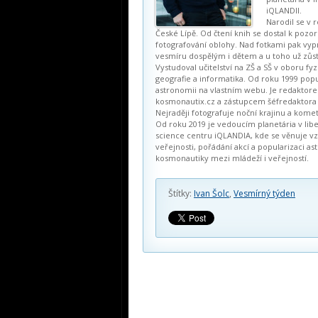
iQLANDII.
Narodil se v 
České Lípě. Od čtení knih se dostal k pozor
fotografování oblohy. Nad fotkami pak vyp
vesmíru dospělým i dětem a u toho už zůst
Vystudoval učitelství na ZŠ a SŠ v oboru fyz
geografie a informatika. Od roku 1999 popu
astronomii na vlastním webu. Je redaktor
kosmonautix.cz a zástupcem šéfredaktora 
Nejraději fotografuje noční krajinu a komet
Od roku 2019 je vedoucím planetária v li
science centru iQLANDIA, kde se věnuje vz
veřejnosti, pořádání akcí a popularizaci a
kosmonautiky mezi mládeží i veřejností.
Štítky:
Ivan Šolc
,
Vesmírný týden