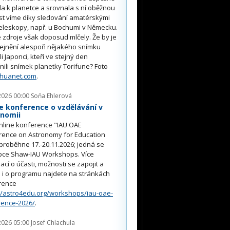
ěla k planetce a srovnala s ní oběžnou
st víme díky sledování amatérskými
eleskopy, např. u Bochumi v Německu.
 zdroje však doposud mlčely. Že by je
řejnění alespoň nějakého snímku
li Japonci, kteří ve stejný den
nili snímek planetky Torifune? Foto
nhuanet.com
.
2026 00:00
Soňa Ehlerová
e konference o vzdělávání v
onomii
nline konference "IAU OAE
rence on Astronomy for Education
proběhne 17.-20.11.2026; jedná se
pce Shaw-IAU Workshops. Více
ací o účasti, možnosti se zapojit a
i o programu najdete na stránkách
rence
//astro4edu.org/workshops/iau-oae-
rence-2026/
.
2026 05:00
Josef Chlachula