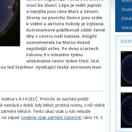
Multi
vrací ke Slunci. Lépe je vidět Jupiter
Osob
a nejvýše jsou ráno Mars a Saturn.
Skvrny na povrchu Slunce jsou stále
Ostat
k vidění a aktivita hvězdy je zvýšená.
Histo
Astronomové publikovali záběr černé
díry v centru naší Galaxie. InSight
SOUVI
zaznamenala na Marsu dosud
nejsilnější otřes. Po dvou startech
Falconu 9 v minulém týdnu
očekáváme tento týden třetí. ULA
ou loď Starliner. Vynikající český astronom Ivan
. května v 6:14 SELČ. Protože se nachází poblíž
k nastává v době, kdy Měsíc protíná rovinu, v níž obíhá
 zatmění Měsíce. Tento úkaz však u nás nebude
t na západ.
Uvidíme však zatmění částečné
, ráno 16. 5.