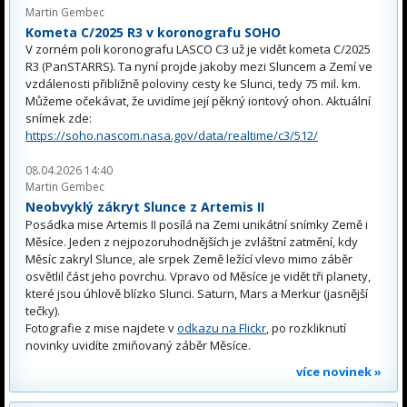
Martin Gembec
Kometa C/2025 R3 v koronografu SOHO
V zorném poli koronografu LASCO C3 už je vidět kometa C/2025
R3 (PanSTARRS). Ta nyní projde jakoby mezi Sluncem a Zemí ve
vzdálenosti přibližně poloviny cesty ke Slunci, tedy 75 mil. km.
Můžeme očekávat, že uvidíme její pěkný iontový ohon. Aktuální
snímek zde:
https://soho.nascom.nasa.gov/data/realtime/c3/512/
08.04.2026 14:40
Martin Gembec
Neobvyklý zákryt Slunce z Artemis II
Posádka mise Artemis II posílá na Zemi unikátní snímky Země i
Měsíce. Jeden z nejpozoruhodnějších je zvláštní zatmění, kdy
Měsíc zakryl Slunce, ale srpek Země ležící vlevo mimo záběr
osvětlil část jeho povrchu. Vpravo od Měsíce je vidět tři planety,
které jsou úhlově blízko Slunci. Saturn, Mars a Merkur (jasnější
tečky).
Fotografie z mise najdete v
odkazu na Flickr
, po rozkliknutí
novinky uvidíte zmiňovaný záběr Měsíce.
více novinek »