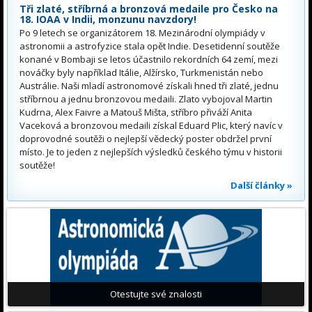
Tři zlaté, stříbrná a bronzová medaile pro Česko na
18. IOAA v Indii, monzunu navzdory!
Po 9 letech se organizátorem 18. Mezinárodní olympiády v
astronomii a astrofyzice stala opět Indie. Desetidenní soutěže
konané v Bombaji se letos účastnilo rekordních 64 zemí, mezi
nováčky byly například Itálie, Alžírsko, Turkmenistán nebo
Austrálie. Naši mladí astronomové získali hned tři zlaté, jednu
stříbrnou a jednu bronzovou medaili. Zlato vybojoval Martin
Kudrna, Alex Faivre a Matouš Mišta, stříbro přiváží Anita
Vaceková a bronzovou medaili získal Eduard Plic, který navíc v
doprovodné soutěži o nejlepší vědecký poster obdržel první
místo. Je to jeden z nejlepších výsledků českého týmu v historii
soutěže!
Další články »
Otestujte své znalosti