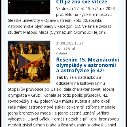
CD již zná své vítěze
Ve dnech 17. až 19. května 2023
proběhlo na Fyzikálním ústavu
Slezské univerzity v Opavě ústřední kolo 20. ročníku
Astronomické olympiády v kategorii CD. Ve finále zvítězil
student Matouš Mišta (Gymnázium Olomouc-Hejčín).
31.08.2022 15:21
Tomáš Gráf
Ostatní
Řešením 15. Mezinárodní
olympiády v astronomii
a astrofyzice je 42!
Tak by se s nadsázkou a
odkazem na kultovní knihu
Stopařův průvodce po Galaxii dala charakterizovat letošní
olympiáda v Gruzii. Konala se totiž poblíž průsečíku 42.
rovnoběžky a 42. poledníku v městě Kutaisi a jeho okolí.
Naši mladí astronomové získali celkem tři stříbrné medaile,
jednu bronzovou medaili a jedno čestné uznání. Stříbro
vybojovali David Bálek, Tomáš Patsch a Jiří Kohl, bronzovou
medaili získal Šimon Bláha a čestné uznání si odvezl Daniel