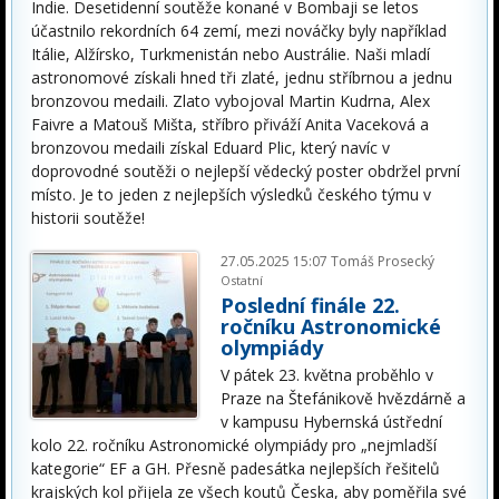
Indie. Desetidenní soutěže konané v Bombaji se letos
účastnilo rekordních 64 zemí, mezi nováčky byly například
Itálie, Alžírsko, Turkmenistán nebo Austrálie. Naši mladí
astronomové získali hned tři zlaté, jednu stříbrnou a jednu
bronzovou medaili. Zlato vybojoval Martin Kudrna, Alex
Faivre a Matouš Mišta, stříbro přiváží Anita Vaceková a
bronzovou medaili získal Eduard Plic, který navíc v
doprovodné soutěži o nejlepší vědecký poster obdržel první
místo. Je to jeden z nejlepších výsledků českého týmu v
historii soutěže!
27.05.2025 15:07
Tomáš Prosecký
Ostatní
Poslední finále 22.
ročníku Astronomické
olympiády
V pátek 23. května proběhlo v
Praze na Štefánikově hvězdárně a
v kampusu Hybernská ústřední
kolo 22. ročníku Astronomické olympiády pro „nejmladší
kategorie“ EF a GH. Přesně padesátka nejlepších řešitelů
krajských kol přijela ze všech koutů Česka, aby poměřila své