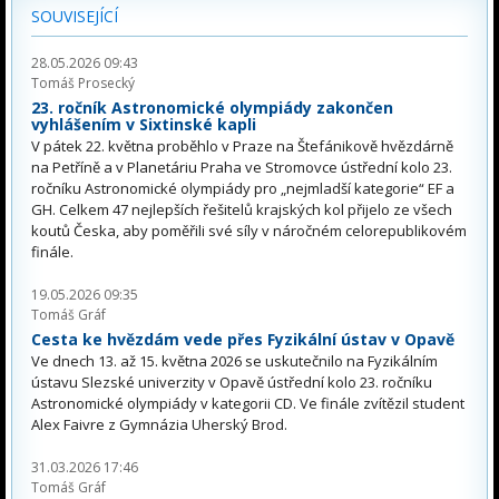
SOUVISEJÍCÍ
28.05.2026 09:43
Tomáš Prosecký
23. ročník Astronomické olympiády zakončen
vyhlášením v Sixtinské kapli
V pátek 22. května proběhlo v Praze na Štefánikově hvězdárně
na Petříně a v Planetáriu Praha ve Stromovce ústřední kolo 23.
ročníku Astronomické olympiády pro „nejmladší kategorie“ EF a
GH. Celkem 47 nejlepších řešitelů krajských kol přijelo ze všech
koutů Česka, aby poměřili své síly v náročném celorepublikovém
finále.
19.05.2026 09:35
Tomáš Gráf
Cesta ke hvězdám vede přes Fyzikální ústav v Opavě
Ve dnech 13. až 15. května 2026 se uskutečnilo na Fyzikálním
ústavu Slezské univerzity v Opavě ústřední kolo 23. ročníku
Astronomické olympiády v kategorii CD. Ve finále zvítězil student
Alex Faivre z Gymnázia Uherský Brod.
31.03.2026 17:46
Tomáš Gráf