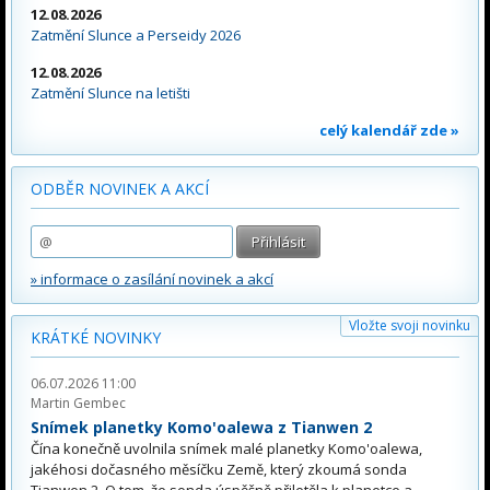
12.08.2026
Zatmění Slunce a Perseidy 2026
12.08.2026
Zatmění Slunce na letišti
celý kalendář zde »
ODBĚR NOVINEK A AKCÍ
» informace o zasílání novinek a akcí
Vložte svoji novinku
KRÁTKÉ NOVINKY
06.07.2026 11:00
Martin Gembec
Snímek planetky Komo'oalewa z Tianwen 2
Čína konečně uvolnila snímek malé planetky Komo'oalewa,
jakéhosi dočasného měsíčku Země, který zkoumá sonda
Tianwen 2. O tom, že sonda úspěšně přiletěla k planetce a