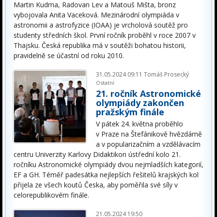
Martin Kudrna, Radovan Lev a Matouš Mišta, bronz
vybojovala Anita Vaceková. Mezinárodní olympiáda v
astronomii a astrofyzice (IOAA) je vrcholová soutěž pro
studenty středních škol. První ročník proběhl v roce 2007 v
Thajsku. Česká republika má v soutěži bohatou historii,
pravidelně se účastní od roku 2010.
31.05.2024 09:11
Tomáš Prosecký
Ostatní
21. ročník Astronomické
olympiády zakončen
pražským finále
V pátek 24. května proběhlo
v Praze na Štefánikově hvězdárně
a v popularizačním a vzdělávacím
centru Univerzity Karlovy Didaktikon ústřední kolo 21.
ročníku Astronomické olympiády dvou nejmladších kategorií,
EF a GH. Téměř padesátka nejlepších řešitelů krajských kol
přijela ze všech koutů Česka, aby poměřila své síly v
celorepublikovém finále.
21.05.2024 19:50