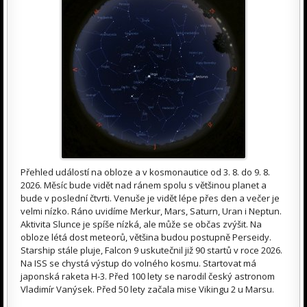
Přehled událostí na obloze a v kosmonautice od 3. 8. do 9. 8.
2026. Měsíc bude vidět nad ránem spolu s většinou planet a
bude v poslední čtvrti. Venuše je vidět lépe přes den a večer je
velmi nízko. Ráno uvidíme Merkur, Mars, Saturn, Uran i Neptun.
Aktivita Slunce je spíše nízká, ale může se občas zvýšit. Na
obloze létá dost meteorů, většina budou postupně Perseidy.
Starship stále pluje, Falcon 9 uskutečnil již 90 startů v roce 2026.
Na ISS se chystá výstup do volného kosmu. Startovat má
japonská raketa H-3. Před 100 lety se narodil český astronom
Vladimír Vanýsek. Před 50 lety začala mise Vikingu 2 u Marsu.