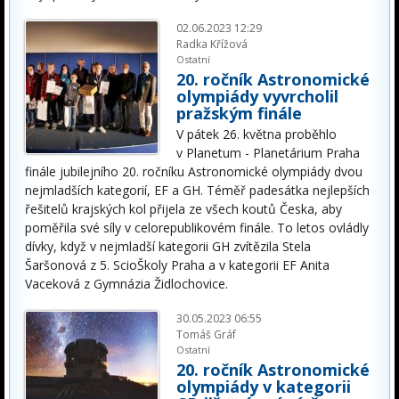
02.06.2023 12:29
Radka Křížová
Ostatní
20. ročník Astronomické
olympiády vyvrcholil
pražským finále
V pátek 26. května proběhlo
v Planetum - Planetárium Praha
finále jubilejního 20. ročníku Astronomické olympiády dvou
nejmladších kategorií, EF a GH. Téměř padesátka nejlepších
řešitelů krajských kol přijela ze všech koutů Česka, aby
poměřila své síly v celorepublikovém finále. To letos ovládly
dívky, když v nejmladší kategorii GH zvítězila Stela
Šaršonová z 5. ScioŠkoly Praha a v kategorii EF Anita
Vaceková z Gymnázia Židlochovice.
30.05.2023 06:55
Tomáš Gráf
Ostatní
20. ročník Astronomické
olympiády v kategorii