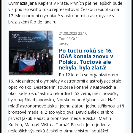
Gymnázia Jana Keplera v Praze. Prvních pět nejlepších bude
v srpnu letošního roku reprezentovat Českou republiku na
17. Mezinárodní olympiádě v astronomii a astrofyzice v
brazilském Rio de Janeiru.
21.08.2023 23:10
Tomáš Gráf
Úkazy
Po tuctu roků se 16.
IOAA konala znovu v
Polsku. Tuctová ale
nebyla, byla zlatá!
Po 12 letech se organizátorem
16. Mezinárodní olympiády v astronomii a astrofyzice stalo
opět Polsko. Desetidenní soutěže konané v Katovicích a
okolí se letos účastnilo rekordních 53 zemí, mezi nováčky
bylo například Japonsko, Norsko nebo Afghánistán. Naši
mladí astronomové získali jednu zlatou, jednu stříbrnou a tři
bronzové medaile. Zlato vybojoval David Bálek, stříbro
přivezl Jakub Hadač a bronzové medaile získali Martin
Kudrna, Matouš Mišta a Tomáš Patsch. Je to jeden z
nejlepších výsledků českého týmu v historii soutěže!