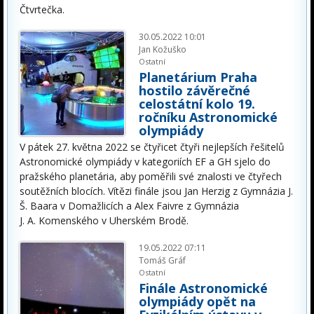
Čtvrtečka.
30.05.2022 10:01
Jan Kožuško
Ostatní
Planetárium Praha
hostilo závěrečné
celostátní kolo 19.
ročníku Astronomické
olympiády
V pátek 27. května 2022 se čtyřicet čtyři nejlepších řešitelů
Astronomické olympiády v kategoriích EF a GH sjelo do
pražského planetária, aby poměřili své znalosti ve čtyřech
soutěžních blocích. Vítězi finále jsou Jan Herzig z Gymnázia J.
Š. Baara v Domažlicích a Alex Faivre z Gymnázia
J. A. Komenského v Uherském Brodě.
19.05.2022 07:11
Tomáš Gráf
Ostatní
Finále Astronomické
olympiády opět na