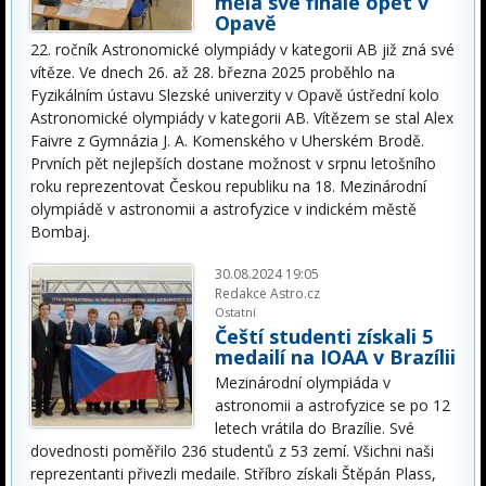
měla své finále opět v
Opavě
22. ročník Astronomické olympiády v kategorii AB již zná své
vítěze. Ve dnech 26. až 28. března 2025 proběhlo na
Fyzikálním ústavu Slezské univerzity v Opavě ústřední kolo
Astronomické olympiády v kategorii AB. Vítězem se stal Alex
Faivre z Gymnázia J. A. Komenského v Uherském Brodě.
Prvních pět nejlepších dostane možnost v srpnu letošního
roku reprezentovat Českou republiku na 18. Mezinárodní
olympiádě v astronomii a astrofyzice v indickém městě
Bombaj.
30.08.2024 19:05
Redakce Astro.cz
Ostatní
Čeští studenti získali 5
medailí na IOAA v Brazílii
Mezinárodní olympiáda v
astronomii a astrofyzice se po 12
letech vrátila do Brazílie. Své
dovednosti poměřilo 236 studentů z 53 zemí. Všichni naši
reprezentanti přivezli medaile. Stříbro získali Štěpán Plass,