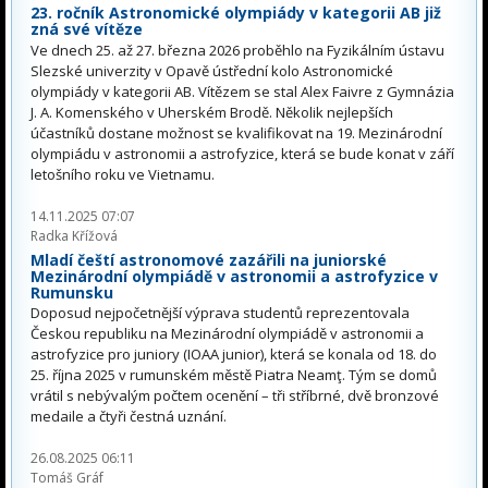
23. ročník Astronomické olympiády v kategorii AB již
zná své vítěze
Ve dnech 25. až 27. března 2026 proběhlo na Fyzikálním ústavu
Slezské univerzity v Opavě ústřední kolo Astronomické
olympiády v kategorii AB. Vítězem se stal Alex Faivre z Gymnázia
J. A. Komenského v Uherském Brodě. Několik nejlepších
účastníků dostane možnost se kvalifikovat na 19. Mezinárodní
olympiádu v astronomii a astrofyzice, která se bude konat v září
letošního roku ve Vietnamu.
14.11.2025 07:07
Radka Křížová
Mladí čeští astronomové zazářili na juniorské
Mezinárodní olympiádě v astronomii a astrofyzice v
Rumunsku
Doposud nejpočetnější výprava studentů reprezentovala
Českou republiku na Mezinárodní olympiádě v astronomii a
astrofyzice pro juniory (IOAA junior), která se konala od 18. do
25. října 2025 v rumunském městě Piatra Neamţ. Tým se domů
vrátil s nebývalým počtem ocenění – tři stříbrné, dvě bronzové
medaile a čtyři čestná uznání.
26.08.2025 06:11
Tomáš Gráf