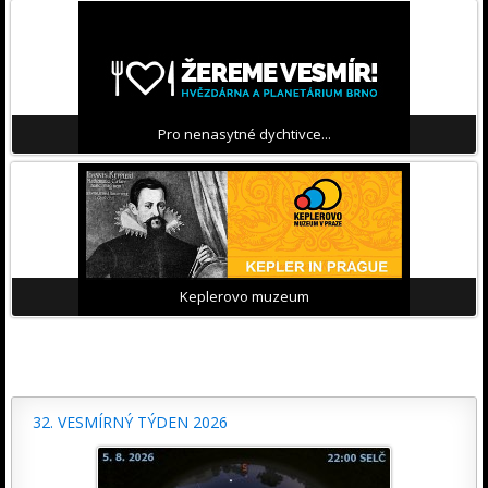
Pro nenasytné dychtivce...
Keplerovo muzeum
32. VESMÍRNÝ TÝDEN 2026