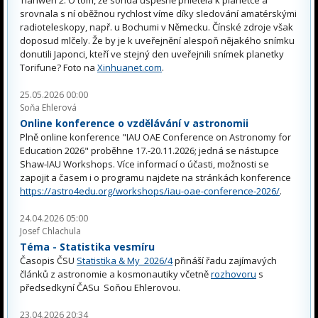
srovnala s ní oběžnou rychlost víme díky sledování amatérskými
radioteleskopy, např. u Bochumi v Německu. Čínské zdroje však
doposud mlčely. Že by je k uveřejnění alespoň nějakého snímku
donutili Japonci, kteří ve stejný den uveřejnili snímek planetky
Torifune? Foto na
Xinhuanet.com
.
25.05.2026 00:00
Soňa Ehlerová
Online konference o vzdělávání v astronomii
Plně online konference "IAU OAE Conference on Astronomy for
Education 2026" proběhne 17.-20.11.2026; jedná se nástupce
Shaw-IAU Workshops. Více informací o účasti, možnosti se
zapojit a časem i o programu najdete na stránkách konference
https://astro4edu.org/workshops/iau-oae-conference-2026/
.
24.04.2026 05:00
Josef Chlachula
Téma - Statistika vesmíru
Časopis ČSU
Statistika & My 2026/4
přináší řadu zajímavých
článků z astronomie a kosmonautiky včetně
rozhovoru
s
předsedkyní ČASu Soňou Ehlerovou.
23.04.2026 20:34