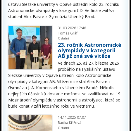
ústavu Slezské univerzity v Opavě ústřední kolo 23. ročníku
Astronomické olympiády v kategorii CD. Ve finále zvítězil
student Alex Faivre z Gymnázia Uherský Brod.
31.03.2026 17:46
Tomáš Gráf
Ostatní
23. ročník Astronomické
olympiády v kategorii
AB již zná své vítěze
Ve dnech 25. až 27. března 2026
proběhlo na Fyzikálním ústavu
Slezské univerzity v Opavě ústřední kolo Astronomické
olympiády v kategorii AB. Vítězem se stal Alex Faivre z
Gymnázia J. A. Komenského v Uherském Brodě. Několik
nejlepších účastníků dostane možnost se kvalifikovat na 19.
Mezinárodní olympiádu v astronomii a astrofyzice, která se
bude konat v září letošního roku ve Vietnamu.
14.11.2025 07:07
Radka Křížová
Ostatní