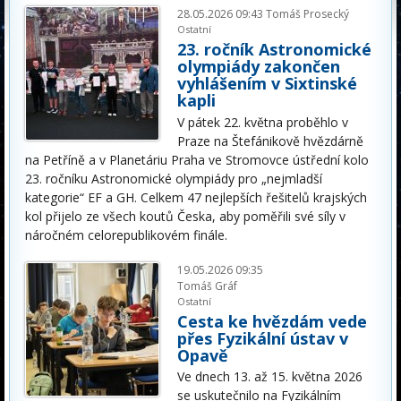
28.05.2026 09:43
Tomáš Prosecký
Ostatní
23. ročník Astronomické
olympiády zakončen
vyhlášením v Sixtinské
kapli
V pátek 22. května proběhlo v
Praze na Štefánikově hvězdárně
na Petříně a v Planetáriu Praha ve Stromovce ústřední kolo
23. ročníku Astronomické olympiády pro „nejmladší
kategorie“ EF a GH. Celkem 47 nejlepších řešitelů krajských
kol přijelo ze všech koutů Česka, aby poměřili své síly v
náročném celorepublikovém finále.
19.05.2026 09:35
Tomáš Gráf
Ostatní
Cesta ke hvězdám vede
přes Fyzikální ústav v
Opavě
Ve dnech 13. až 15. května 2026
se uskutečnilo na Fyzikálním