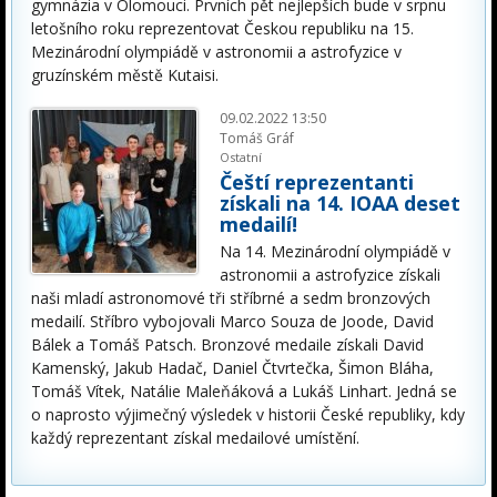
gymnázia v Olomouci. Prvních pět nejlepších bude v srpnu
letošního roku reprezentovat Českou republiku na 15.
Mezinárodní olympiádě v astronomii a astrofyzice v
gruzínském městě Kutaisi.
09.02.2022 13:50
Tomáš Gráf
Ostatní
Čeští reprezentanti
získali na 14. IOAA deset
medailí!
Na 14. Mezinárodní olympiádě v
astronomii a astrofyzice získali
naši mladí astronomové tři stříbrné a sedm bronzových
medailí. Stříbro vybojovali Marco Souza de Joode, David
Bálek a Tomáš Patsch. Bronzové medaile získali David
Kamenský, Jakub Hadač, Daniel Čtvrtečka, Šimon Bláha,
Tomáš Vítek, Natálie Maleňáková a Lukáš Linhart. Jedná se
o naprosto výjimečný výsledek v historii České republiky, kdy
každý reprezentant získal medailové umístění.