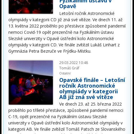
Fyzikálním ústavu v
Opavě
Letošní ročník Astronomické
olympiády v kategorii CD již zná své vítěze. Ve dnech 11. až
13. května 2022 proběhlo po přestávce způsobené pandemií
nemoci Covid-19 opět prezenčně na Fyzikálním ústavu
Slezské univerzity v Opavě ústřední kolo Astronomické
olympiády v kategorii CD. Ve finále zvítězil Lukáš Linhart z
Gymnázia Petra Bezruče ve Frýdku-Místku.
29.03.2022 10:48
Tomáš Gráf
Ostatní
Opavské finále – Letošní
ročník Astronomické
olympiády v kategorii
AB již zná své vítěze
Ve dnech 23. až 25. března 2022
proběhlo po tříleté přestávce, způsobené pandemií nemoci
C-19, opět prezenčně na Fyzikálním ústavu Slezské
univerzity v Opavě ústřední kolo Astronomické olympiády v
kategorii AB. Ve finále zvítězil Tomáš Patsch ze Slovanského