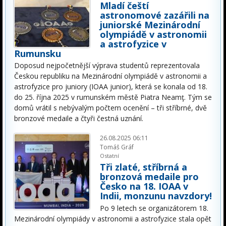
Mladí čeští
astronomové zazářili na
juniorské Mezinárodní
olympiádě v astronomii
a astrofyzice v
Rumunsku
Doposud nejpočetnější výprava studentů reprezentovala
Českou republiku na Mezinárodní olympiádě v astronomii a
astrofyzice pro juniory (IOAA junior), která se konala od 18.
do 25. října 2025 v rumunském městě Piatra Neamţ. Tým se
domů vrátil s nebývalým počtem ocenění – tři stříbrné, dvě
bronzové medaile a čtyři čestná uznání.
26.08.2025 06:11
Tomáš Gráf
Ostatní
Tři zlaté, stříbrná a
bronzová medaile pro
Česko na 18. IOAA v
Indii, monzunu navzdory!
Po 9 letech se organizátorem 18.
Mezinárodní olympiády v astronomii a astrofyzice stala opět