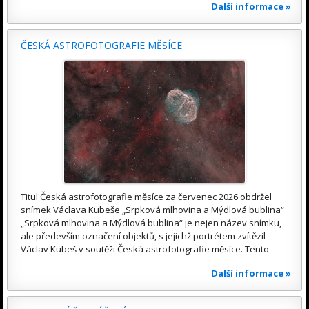
Další informace »
ČESKÁ ASTROFOTOGRAFIE MĚSÍCE
Titul Česká astrofotografie měsíce za červenec 2026 obdržel
snímek Václava Kubeše „Srpková mlhovina a Mýdlová bublina“
„Srpková mlhovina a Mýdlová bublina“ je nejen název snímku,
ale především označení objektů, s jejichž portrétem zvítězil
Václav Kubeš v soutěži Česká astrofotografie měsíce. Tento
Další informace »