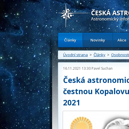
Česká astronomická společnost - Inform
Články
Novinky
Akce
Úvodní strana
>
Články
>
Osobnost
16.11.2021 13:30
Pavel Suchan
Česká astronomic
čestnou Kopalovu
2021