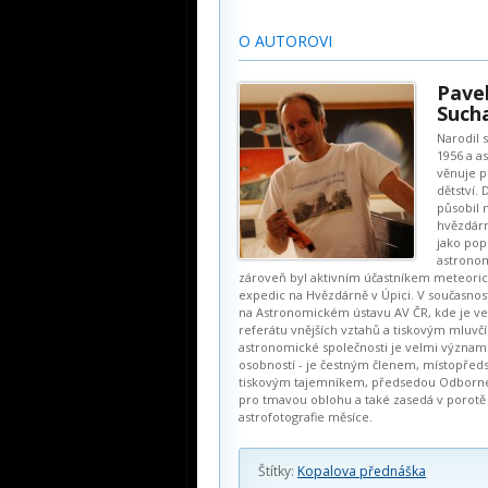
O AUTOROVI
Pave
Such
Narodil 
1956 a a
věnuje p
dětství.
působil 
hvězdárn
jako pop
astrono
zároveň byl aktivním účastníkem meteori
expedic na Hvězdárně v Úpici. V současnos
na Astronomickém ústavu AV ČR, kde je v
referátu vnějších vztahů a tiskovým mluvč
astronomické společnosti je velmi význa
osobností - je čestným členem, místopřed
tiskovým tajemníkem, předsedou Odborné
pro tmavou oblohu a také zasedá v porotě
astrofotografie měsíce.
Štítky:
Kopalova přednáška