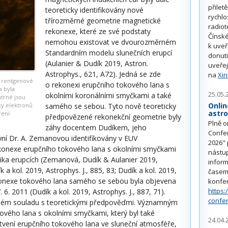
přilet
teoreticky identifikovány nové
rychlo
třírozměrné geometrie magnetické
radiot
rekonexe, které ze své podstaty
Čínské
nemohou existovat ve dvourozměrném
k uve
Standardním modelu slunečních erupcí
donuti
(Aulanier & Dudík 2019, Astron.
uveřej
Astrophys., 621, A72). Jedná se zde
na
Xi
é rentgenové
o rekonexi erupčního tokového lana s
a byla
25.05.
okolními koronálními smyčkami a také
trné jsou
Onlin
ky elektronů
samého se sebou. Tyto nově teoreticky
astr
ření
předpovězené rekonekční geometrie byly
Plně o
záhy docentem Dudíkem, jeho
Confe
yní Dr. A. Zemanovou identifikovány v EUV
2026" 
konexe erupčního tokového lana s okolními smyčkami
nástu
olika erupcích (Zemanová, Dudík & Aulanier 2019,
inform
ík a kol. 2019, Astrophys. J., 885, 83; Dudík a kol. 2019,
časem 
rekonexe tokového lana samého se sebou byla objevena
konfe
https:
6. 2011 (Dudík a kol. 2019, Astrophys. J., 887, 71).
confe
lném souladu s teoretickými předpověďmi. Významným
vého lana s okolními smyčkami, který byl také
24.04.
otvení erupčního tokového lana ve sluneční atmosféře,