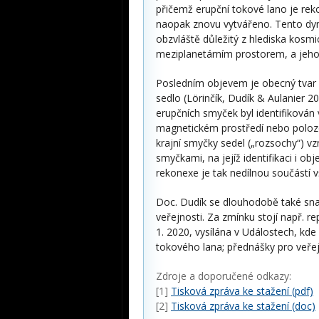
přičemž erupční tokové lano je rek
naopak znovu vytvářeno. Tento dyna
obzvláště důležitý z hlediska kos
meziplanetárním prostorem, a jeho 
Posledním objevem je obecný tvar 
sedlo (Lörinčík, Dudík & Aulanier 202
erupčních smyček byl identifikován v
magnetickém prostředí nebo poloze 
krajní smyčky sedel („rozsochy“) vz
smyčkami, na jejíž identifikaci i o
rekonexe je tak nedílnou součástí 
Doc. Dudík se dlouhodobě také sna
veřejnosti. Za zmínku stojí např. r
1. 2020, vysílána v Událostech, kd
tokového lana; přednášky pro veřejn
Zdroje a doporučené odkazy:
[1]
Tisková zpráva ke stažení (pdf)
[2]
Tisková zpráva ke stažení (doc)