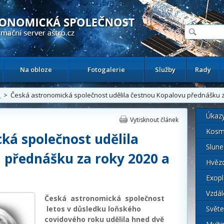
ační astronomický server
Na obloze
Fotogalerie
Služby
Rady
i
> Česká astronomická společnost udělila čestnou Kopalovu přednášku z
Úkaz
Vytisknout článek
Kosm
ká společnost udělila
Slune
 přednášku za roky 2020 a
Hvěz
Exopl
Vzdál
Česká astronomická společnost
letos v důsledku loňského
Světe
covidového roku udělila hned dvě