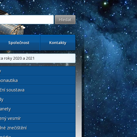
Společnost
Kontakty
a roky 2020 a 2021
y
onautika
ční soustava
dy
anety
ený vesmír
lné znečištění