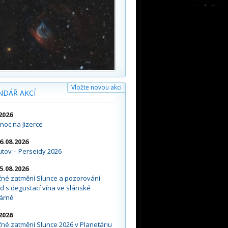
Vložte novou akci
NDÁŘ AKCÍ
2026
noc na Jizerce
16.08.2026
tov – Perseidy 2026
15.08.2026
čné zatmění Slunce a pozorování
d s degustací vína ve slánské
árně
2026
né zatmění Slunce 2026 v Planetáriu