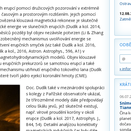
Ostra
h erupcí pomocí družicových pozorování v extrémně
12.08.
ým časovým a prostorovým rozlišením. Jejich pomocí
Zatměn
dpovězená klouzavá magnetická rekonexe je skutečně
 energie ve slunečních erupcích (Dudík a kol. 2014,
 měsíců později byl objev nezávisle potvrzen (Li & Zhang
nto zobecněný mechanismus uvolňování energie se
ODBĚ
ení erupčních smyček (viz také Dudík a kol. 2016,
ík a kol., 2016, Astron. Astrophys., 596, A1) v
magnetohydrodynamických modelů. Objev klouzavé
vu erupčních prekurzorů se samotnou erupcí a také
» info
o mechanismu utrhnutí erupčního tokového lana (Dudík
, které tvoří jádro ejekcí koronální hmoty (CME).
KRÁT
Doc. Dudík také v mezinárodní spolupráci
s kolegy z Pařížské observatoře ukázal,
06.07.
že třírozměrné modely dále předpovídají
Sním
celou škálu jevů, jež skutečně existují,
Tian
např. vírové proudění koróny v okolí
Čína k
erupce (Dudík a kol. 2017, Astrophys. J.,
plane
dočas
844, 54). Detailní analýzou konektivity
sonda
magnetických indukčních čar byly dále