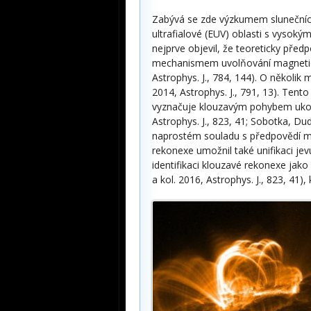
Zabývá se zde výzkumem slunečníc
ultrafialové (EUV) oblasti s vysok
nejprve objevil, že teoreticky pře
mechanismem uvolňování magnetické
Astrophys. J., 784, 144). O několik
2014, Astrophys. J., 791, 13). Te
vyznačuje klouzavým pohybem ukotv
Astrophys. J., 823, 41; Sobotka, Dud
naprostém souladu s předpovědí 
rekonexe umožnil také unifikaci je
identifikaci klouzavé rekonexe jak
a kol. 2016, Astrophys. J., 823, 41)