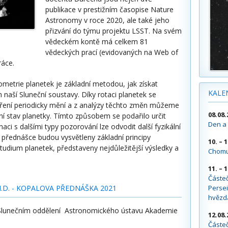
publikace v prestižním časopise Nature
Astronomy v roce 2020, ale také jeho
přizvání do týmu projektu LSST. Na svém
vědeckém kontě má celkem 81
vědeckých prací (evidovaných na Web of
ráce.
metrie planetek je základní metodou, jak získat
KALE
naší Sluneční soustavy. Díky rotaci planetek se
ření periodicky mění a z analýzy těchto změn můžeme
08.08.
ční stav planetky. Tímto způsobem se podařilo určit
Den a 
naci s dalšími typy pozorování lze odvodit další fyzikální
V přednášce budou vysvětleny základní principy
10. – 
tudium planetek, představeny nejdůležitější výsledky a
Chomu
.
11. – 
Částe
Persei
.D. - KOPALOVA PŘEDNÁŠKA 2021
hvězd
e Slunečním oddělení Astronomického ústavu Akademie
12.08.
Částeč