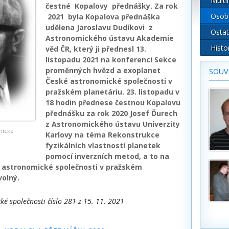
Multi
čestné Kopalovy přednášky. Za rok
Osob
2021 byla Kopalova přednáška
udělena Jaroslavu Dudíkovi z
Ostat
Astronomického ústavu Akademie
Histo
věd ČR, který ji přednesl 13.
listopadu 2021 na konferenci Sekce
proměnných hvězd a exoplanet
SOUVI
České astronomické společnosti v
pražském planetáriu. 23. listopadu v
18 hodin přednese čestnou Kopalovu
přednášku za rok 2020 Josef Ďurech
z Astronomického ústavu Univerzity
mické
Karlovy na téma Rekonstrukce
fyzikálních vlastností planetek
pomocí inverzních metod, a to na
 astronomické společnosti v pražském
volný.
ké společnosti číslo 281 z 15. 11. 2021