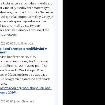
ěla k planetce a srovnala s ní oběžnou
st víme díky sledování amatérskými
eleskopy, např. u Bochumi v Německu.
 zdroje však doposud mlčely. Že by je
řejnění alespoň nějakého snímku
li Japonci, kteří ve stejný den
nili snímek planetky Torifune? Foto
nhuanet.com
.
2026 00:00
Soňa Ehlerová
e konference o vzdělávání v
onomii
nline konference "IAU OAE
rence on Astronomy for Education
proběhne 17.-20.11.2026; jedná se
pce Shaw-IAU Workshops. Více
ací o účasti, možnosti se zapojit a
i o programu najdete na stránkách
rence
//astro4edu.org/workshops/iau-oae-
rence-2026/
.
2026 05:00
Josef Chlachula