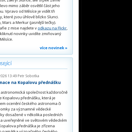
 vlevo mimo záběr osvětlil část jeho
u. Vpravo od Měsíce je vidět tři
y, které jsou úhlově blízko Slunci.
, Mars a Merkur (jasnější tečky).
afie z mise najdete v
odkazu na Flickr
,
kliknutí novinky uvidíte zmiňovaný
Měsíce.
více novinek »
SEJÍCÍ
2026 13:49
Petr Sobotka
nace na Kopalovu přednášku
 astronomická společnost každoročně
e Kopalovu přednášku, která je
vem ocenění českého astronoma či
nomky za významné vědecké
ky dosažené v několika posledních
h a uveřejněné ve světovém vědeckém
 Kopalova přednáška je zřízena
to památka význačného českého