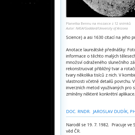
Planetka Bennu na mozaice z 12 snímků
Autor: NASA/Goddard/University of Arizona
Science) a asi 1630 citací na jeho p
Anotace laureátské přednášky: Foto
informace o těchto malých tělesech 
množsví odraženého slunečního zá
rekonstruovat přibližný tvar a rota
tvary několika tisíců z nich. V kombi
vlastnosti včetně detailů povrchu. 
inverzních metod využívaných pro s
zmíněny některé konkrétní aplikace
DOC. RNDR. JAROSLAV DUDÍK, PH
Narodil se 19. 7. 1982. Pracuje v
věd ČR.