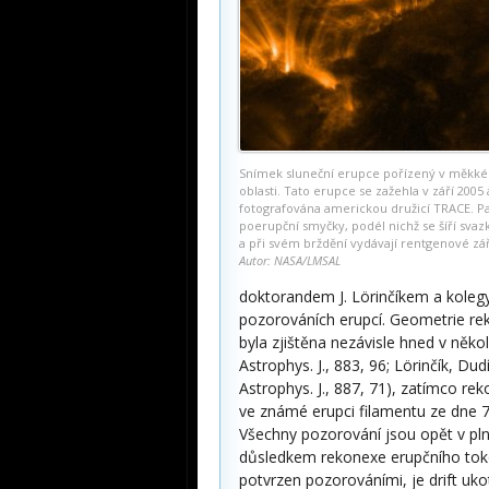
Snímek sluneční erupce pořízený v měkk
oblasti. Tato erupce se zažehla v září 2005 
fotografována americkou družicí TRACE. Pa
poerupční smyčky, podél nichž se šíří svaz
a při svém brždění vydávají rentgenové zá
Autor: NASA/LMSAL
doktorandem J. Lörinčíkem a koleg
pozorováních erupcí. Geometrie re
byla zjištěna nezávisle hned v něk
Astrophys. J., 883, 96; Lörinčík, Dud
Astrophys. J., 887, 71), zatímco 
ve známé erupci filamentu ze dne 7. 
Všechny pozorování jsou opět v p
důsledkem rekonexe erupčního toko
potvrzen pozorováními, je drift uk