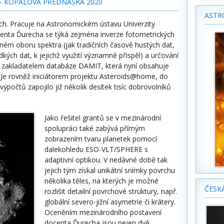
 - KOPALOVA PŘEDNÁŠKA 2020
ASTR
cích. Pracuje na Astronomickém ústavu Univerzity
centa Ďurecha se týká zejména inverze fotometrických
ném oboru spektra (jak tradičních časově hustých dat,
ídkých dat, k jejichž využití významně přispěl) a určování
Je zakladatelem databáze DAMIT, která nyní obsahuje
 Je rovněž iniciátorem projektu Asteroids@home, do
ýpočtů zapojilo již několik desítek tisíc dobrovolníků
Jako řešitel grantů se v mezinárodní
spolupráci také zabývá přímým
zobrazením tvaru planetek pomocí
dalekohledu ESO-VLT/SPHERE s
adaptivní optikou. V nedávné době tak
jejich tým získal unikátní snímky povrchu
několika těles, na kterých je možné
ČESK
rozlišit detailní povrchové struktury, např.
globální severo-jižní asymetrie či krátery.
Oceněním mezinárodního postavení
docenta Ďurecha jsou nejen dvě