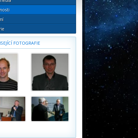
média
nosti
ní
rie
SEJÍCÍ FOTOGRAFIE