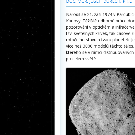
DOC. MGR. JOSEF ĎURECH, PH.D.
Narodil se 21. září 1974 v Pardubi
Karlovy. Těžiště odborné práce do
pozorování v optickém a infračerve
tzv. světelných křivek, tak časově ř
rotačního stavu a tvaru planetek. 
více než 3000 modelů těchto těles.
kterého se v rámci distribuovaných v
po celém světě.