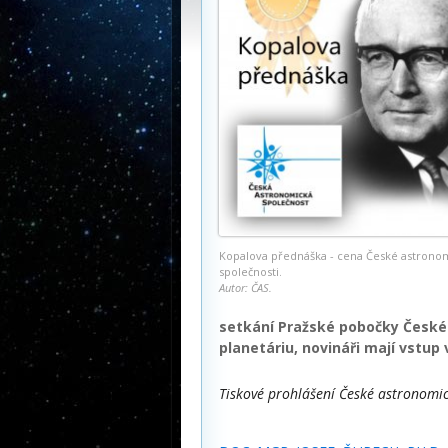
Kopalova přednáška - cena České astrono
společnosti.
Autor: ČAS.
setkání Pražské pobočky České
planetáriu, novináři mají vstup 
Tiskové prohlášení České astronomic