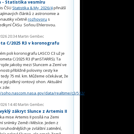
- Statistika vesmíru
is ČSU
Statistika & My 2026/4
přináší
ajímavých článků z astronomie a
nautiky včetně
rozhovoru
s
edkyní ČASu Soňou Ehlerovou.
2026 20:34
Martin Gembec
ta C/2025 R3 v koronografu
O
ém poli koronografu LASCO C3 už je
kometa C/2025 R3 (PanSTARRS). Ta
rojde jakoby mezi Sluncem a Zemí ve
nosti přibližně poloviny cesty ke
, tedy 75 mil. km. Můžeme očekávat, že
e její pěkný iontový ohon. Aktuální
k zde:
//soho.nascom.nasa.gov/data/realtime/c3/512/
2026 14:40
Martin Gembec
yklý zákryt Slunce z Artemis II
a mise Artemis II posílá na Zemi
ní snímky Země i Měsíce. Jeden z
oruhodnějších je zvláštní zatmění,
síc zakryl Slunce, ale srpek Země