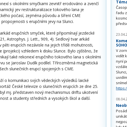
Téma 
onexí s okolními smyčkami zevnitř erodováno a zvenčí
Časop
mický jev restrukturalizace tokového lana je
řadu z
mického počasí, zejména původu a šíření CME
kosmo
propojenosti s erupčními jevy na Slunci.
předs
arkád erupčních smyček, které připomínají jezdecké
23.04.
1, Astrophys. J. Lett., 909, 4). Sedlový tvar arkád
Kome
 pěti erupcích nezávisle na jejich třídě mohutnosti,
SOH
V zorn
(projekci) vzhledem k disku Slunce. Bylo zjištěno, že
vidět 
nikají také rekonexí erupčního tokového lana s okolními
nyní p
bjevu se Jaroslav Dudík podílel. Třírozměrná magnetická
vzdále
všech slunečních erupcí spojených s CME.
Slunci
uvidím
ží o komunikaci svých vědeckých výsledků laické
sníme
eportáž České televize o slunečních erupcích ze dne 25.
https:
e byl mj. představen nový mechanismus driftu ukotvení
ost a studenty středních a vysokých škol a další.
08.04.
Neobv
Posádk
unikát
nejpoz
kdy Mě