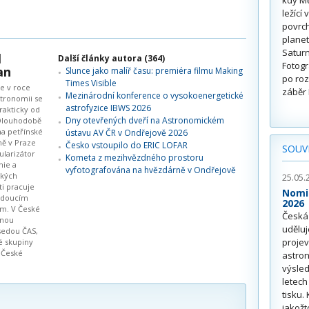
ležící
povrch
planet
Saturn
l
Další články autora (364)
Fotogr
an
Slunce jako malíř času: premiéra filmu Making
po roz
Times Visible
se v roce
záběr 
Mezinárodní konference o vysokoenergetické
stronomii se
astrofyzice IBWS 2026
rakticky od
Dny otevřených dveří na Astronomickém
 Dlouhodobě
na petřínské
ústavu AV ČR v Ondřejově 2026
ě v Praze
Česko vstoupilo do ERIC LOFAR
SOUVI
ularizátor
Kometa z mezihvězdného prostoru
mie a
vyfotografována na hvězdárně v Ondřejově
ckých
25.05.
ti pracuje
Nomi
edoucím
2026
ím. V České
Česká
mnou
uděluj
sedou ČAS,
proje
 skupiny
 České
astro
výsled
letec
tisku.
jakož