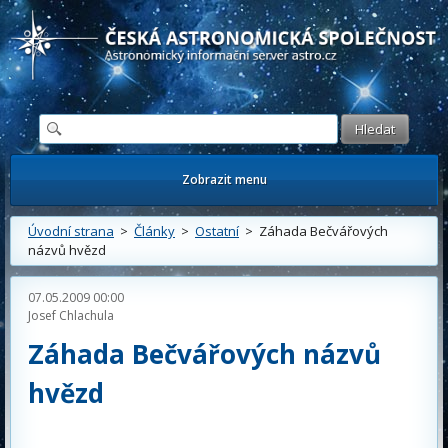
Česká astronomická společnost - Informační astronomický server
Zobrazit menu
Úvodní strana
>
Články
>
Ostatní
> Záhada Bečvářových
názvů hvězd
07.05.2009 00:00
Josef Chlachula
Záhada Bečvářových názvů
hvězd