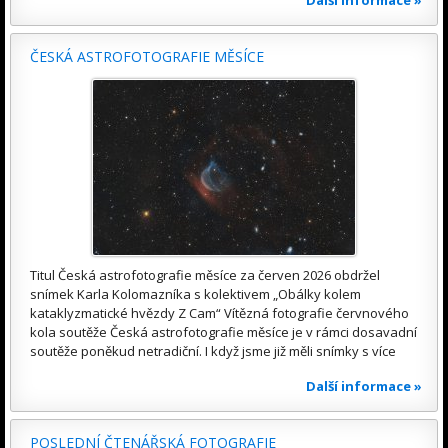
ČESKÁ ASTROFOTOGRAFIE MĚSÍCE
Titul Česká astrofotografie měsíce za červen 2026 obdržel
snímek Karla Kolomazníka s kolektivem „Obálky kolem
kataklyzmatické hvězdy Z Cam“ Vítězná fotografie červnového
kola soutěže Česká astrofotografie měsíce je v rámci dosavadní
soutěže poněkud netradiční. I když jsme již měli snímky s více
Další informace »
POSLEDNÍ ČTENÁŘSKÁ FOTOGRAFIE