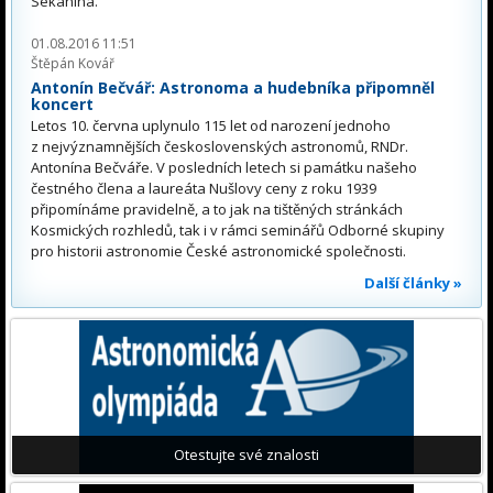
Sekanina.
01.08.2016 11:51
Štěpán Kovář
Antonín Bečvář: Astronoma a hudebníka připomněl
koncert
Letos 10. června uplynulo 115 let od narození jednoho
z nejvýznamnějších československých astronomů, RNDr.
Antonína Bečváře. V posledních letech si památku našeho
čestného člena a laureáta Nušlovy ceny z roku 1939
připomínáme pravidelně, a to jak na tištěných stránkách
Kosmických rozhledů, tak i v rámci seminářů Odborné skupiny
pro historii astronomie České astronomické společnosti.
Další články »
Otestujte své znalosti