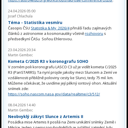
https://astro4edu.org/workshops/iau-oae-conference-2026/
.
24.04.2026 05:00
Josef Chlachula
Téma - Statistika vesmíru
Časopis ČSU
Statistika & My 2026/4
přináší řadu zajímavých
článků z astronomie a kosmonautiky včetně
rozhovoru
s
předsedkyní ČASu Soňou Ehlerovou.
23.04.2026 20:34
Martin Gembec
Kometa C/2025 R3 v koronografu SOHO
V zorném poli koronografu LASCO C3 už je vidět kometa C/2025
R3 (PanSTARRS). Ta nyní projde jakoby mezi Sluncem a Zemí ve
vzdálenosti přibližně poloviny cesty ke Slunci, tedy 75 mil. km.
Můžeme očekávat, že uvidíme její pěkný iontový ohon. Aktuální
snímek zde:
https://soho.nascom.nasa.gov/data/realtime/c3/512/
08.04.2026 14:40
Martin Gembec
Neobvyklý zákryt Slunce z Artemis II
Posádka mise Artemis II posílá na Zemi unikátní snímky Země i
Měsíce. Jeden z nejpozoruhodnějších je zvláštní zatmění, kdy