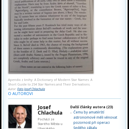
Apendix z knihy: A Dictionary of Modern Star Names: A
Short Guide to 254 Star Names and Their Derivations.
Autor:
Foto Josef Chlachula
O AUTOROVI
Josef
Další články autora (23)
Chlachula
Čemu by amatérští
astronomové měli věnovat
Pochází ze
pozornost při operaci
Starého Města u
šedého zákalu
Uherského