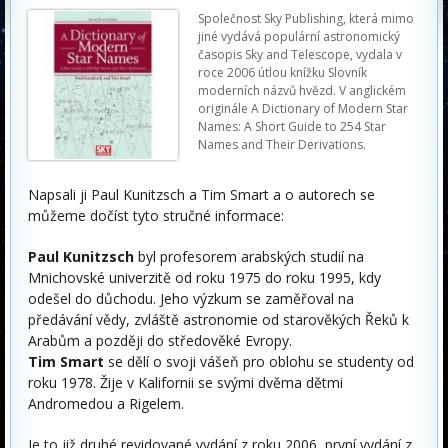
Společnost Sky Publishing, která mimo
jiné vydává populární astronomický
časopis Sky and Telescope, vydala v
roce 2006 útlou knížku Slovník
moderních názvů hvězd. V anglickém
originále A Dictionary of Modern Star
Names: A Short Guide to 254 Star
Names and Their Derivations.
Napsali ji Paul Kunitzsch a Tim Smart a o autorech se
můžeme dočíst tyto stručné informace:
Paul Kunitzsch
byl profesorem arabských studií na
Mnichovské univerzitě od roku 1975 do roku 1995, kdy
odešel do důchodu. Jeho výzkum se zaměřoval na
předávání vědy, zvláště astronomie od starověkých Řeků k
Arabům a později do středověké Evropy.
Tim Smart
se dělí o svoji vášeň pro oblohu se studenty od
roku 1978. Žije v Kalifornii se svými dvěma dětmi
Andromedou a Rigelem.
Je to již druhé revidované vydání z roku 2006, první vydání z