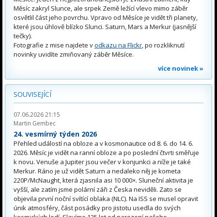
Měsíc zakryl Slunce, ale srpek Země ležící vlevo mimo záběr
osvětlil část jeho povrchu. Vpravo od Měsíce je vidět tři planety,
které jsou úhlově blízko Slunci. Saturn, Mars a Merkur (jasnější
tečky).
Fotografie z mise najdete v
odkazu na Flickr
, po rozkliknutí
novinky uvidíte zmiňovaný záběr Měsíce.
více novinek »
SOUVISEJÍCÍ
07.06.2026 21:15
Martin Gembec
24. vesmírný týden 2026
Přehled událostí na obloze a v kosmonautice od 8. 6. do 14. 6.
2026. Měsíc je vidět na ranní obloze a po poslední čtvrti směřuje
k novu. Venuše a Jupiter jsou večer v konjunkci a níže je také
Merkur. Ráno je už vidět Saturn a nedaleko něj je kometa
220P/McNaught, která zjasnila asi 10 000×. Sluneční aktivita je
vyšší, ale zatím jsme polární záři z Česka neviděli. Zato se
objevila první noční svítící oblaka (NLC). Na ISS se musel opravit
únik atmosféry, část posádky pro jistotu usedla do svých
kosmických lodí. Slavíme 125 let od narození našeho