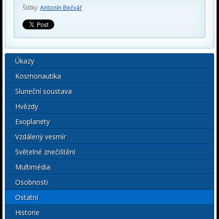
Štítky:
Antonín Bečvář
Úkazy
Kosmonautika
Sluneční soustava
Hvězdy
Exoplanety
Vzdálený vesmír
Světelné znečištění
Multimédia
Osobnosti
Ostatní
Historie