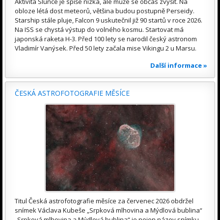
Aktivita Slunce je spíše nízká, ale může se občas zvýšit. Na
obloze létá dost meteorů, většina budou postupně Perseidy.
Starship stále pluje, Falcon 9 uskutečnil již 90 startů v roce 2026.
Na ISS se chystá výstup do volného kosmu. Startovat má
japonská raketa H-3. Před 100 lety se narodil český astronom
Vladimír Vanýsek. Před 50 lety začala mise Vikingu 2 u Marsu.
Další informace »
ČESKÁ ASTROFOTOGRAFIE MĚSÍCE
Titul Česká astrofotografie měsíce za červenec 2026 obdržel
snímek Václava Kubeše „Srpková mlhovina a Mýdlová bublina“
„Srpková mlhovina a Mýdlová bublina“ je nejen název snímku,