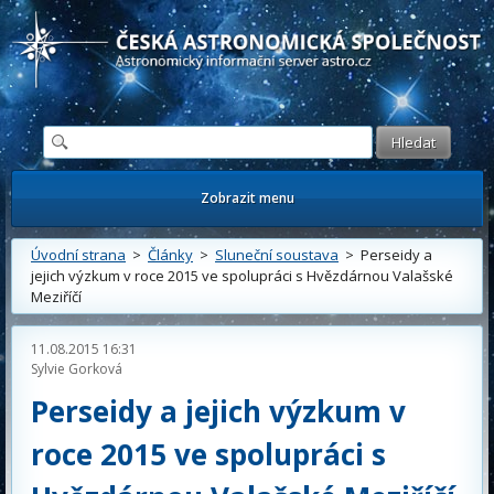
Česká astronomická společnost - Informační astronomický server
Zobrazit menu
Úvodní strana
>
Články
>
Sluneční soustava
> Perseidy a
jejich výzkum v roce 2015 ve spolupráci s Hvězdárnou Valašské
Meziříčí
11.08.2015 16:31
Sylvie Gorková
Perseidy a jejich výzkum v
roce 2015 ve spolupráci s