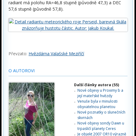
radiant má polohu RA=46,8 stupně (původně 47,3) a DEC
57,6 stupně (původně 57,8).
Převzato:
Hvězdárna Valašské Meziříčí
O AUTOROVI
Další články autora (55)
Nové objevy u Proximy b a
její mateřské hvězdy
Venuše byla v minulosti
obyvatelnou planetou
Nové poznatky o slunečních
skvrnách
Nové objevy sondy Dawn u
trpasličí planety Ceres
Je objekt 2007 OR10 výrazně