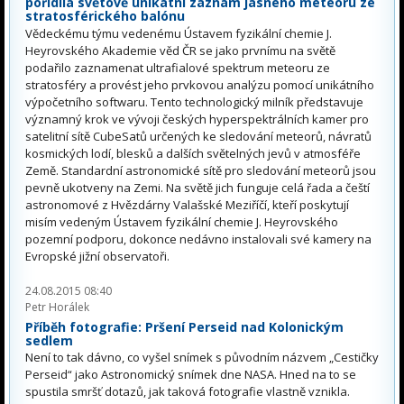
pořídila světově unikátní záznam jasného meteoru ze
stratosférického balónu
Vědeckému týmu vedenému Ústavem fyzikální chemie J.
Heyrovského Akademie věd ČR se jako prvnímu na světě
podařilo zaznamenat ultrafialové spektrum meteoru ze
stratosféry a provést jeho prvkovou analýzu pomocí unikátního
výpočetního softwaru. Tento technologický milník představuje
významný krok ve vývoji českých hyperspektrálních kamer pro
satelitní sítě CubeSatů určených ke sledování meteorů, návratů
kosmických lodí, blesků a dalších světelných jevů v atmosféře
Země. Standardní astronomické sítě pro sledování meteorů jsou
pevně ukotveny na Zemi. Na světě jich funguje celá řada a čeští
astronomové z Hvězdárny Valašské Meziříčí, kteří poskytují
misím vedeným Ústavem fyzikální chemie J. Heyrovského
pozemní podporu, dokonce nedávno instalovali své kamery na
Evropské jižní observatoři.
24.08.2015 08:40
Petr Horálek
Příběh fotografie: Pršení Perseid nad Kolonickým
sedlem
Není to tak dávno, co vyšel snímek s původním názvem „Cestičky
Perseid“ jako Astronomický snímek dne NASA. Hned na to se
spustila smršť dotazů, jak taková fotografie vlastně vznikla.