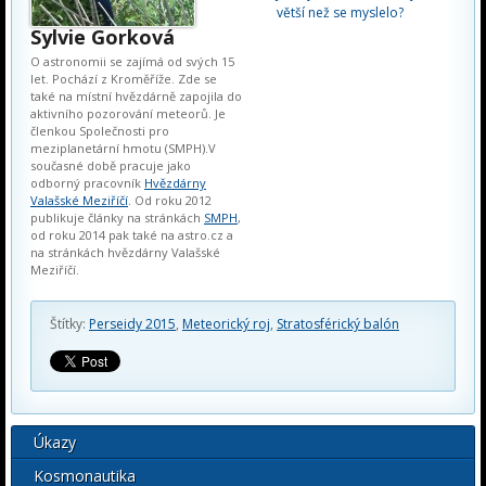
větší než se myslelo?
Sylvie Gorková
O astronomii se zajímá od svých 15
let. Pochází z Kroměříže. Zde se
také na místní hvězdárně zapojila do
aktivního pozorování meteorů. Je
členkou Společnosti pro
meziplanetární hmotu (SMPH).V
současné době pracuje jako
odborný pracovník
Hvězdárny
Valašské Meziříčí
. Od roku 2012
publikuje články na stránkách
SMPH
,
od roku 2014 pak také na astro.cz a
na stránkách hvězdárny Valašské
Meziříčí.
Štítky:
Perseidy 2015
,
Meteorický roj
,
Stratosférický balón
Úkazy
Kosmonautika