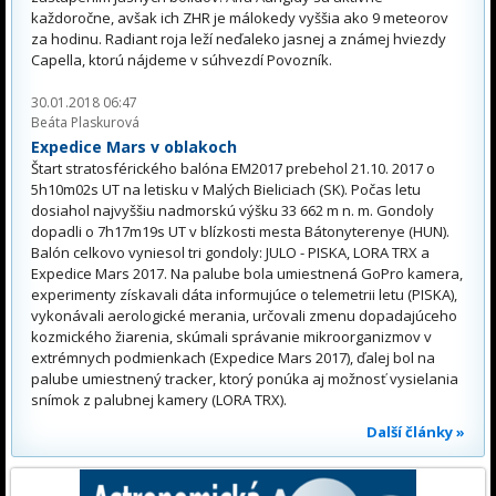
každoročne, avšak ich ZHR je málokedy vyššia ako 9 meteorov
za hodinu. Radiant roja leží neďaleko jasnej a známej hviezdy
Capella, ktorú nájdeme v súhvezdí Povozník.
30.01.2018 06:47
Beáta Plaskurová
Expedice Mars v oblakoch
Štart stratosférického balóna EM2017 prebehol 21.10. 2017 o
5h10m02s UT na letisku v Malých Bieliciach (SK). Počas letu
dosiahol najvyššiu nadmorskú výšku 33 662 m n. m. Gondoly
dopadli o 7h17m19s UT v blízkosti mesta Bátonyterenye (HUN).
Balón celkovo vyniesol tri gondoly: JULO - PISKA, LORA TRX a
Expedice Mars 2017. Na palube bola umiestnená GoPro kamera,
experimenty získavali dáta informujúce o telemetrii letu (PISKA),
vykonávali aerologické merania, určovali zmenu dopadajúceho
kozmického žiarenia, skúmali správanie mikroorganizmov v
extrémnych podmienkach (Expedice Mars 2017), ďalej bol na
palube umiestnený tracker, ktorý ponúka aj možnosť vysielania
snímok z palubnej kamery (LORA TRX).
Další články »