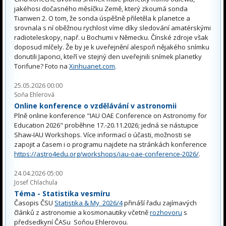
jakéhosi dočasného měsíčku Země, který zkoumá sonda
Tianwen 2. O tom, že sonda úspěšně přiletěla k planetce a
srovnala s ní oběžnou rychlost víme díky sledování amatérskými
radioteleskopy, např. u Bochumi v Německu. Čínské zdroje však
doposud mlčely. Že by je k uveřejnění alespoň nějakého snímku
donutili Japonci, kteří ve stejný den uveřejnili snímek planetky
Torifune? Foto na
Xinhuanet.com
.
25.05.2026 00:00
Soňa Ehlerová
Online konference o vzdělávání v astronomii
Plně online konference "IAU OAE Conference on Astronomy for
Education 2026" proběhne 17.-20.11.2026; jedná se nástupce
Shaw-IAU Workshops. Více informací o účasti, možnosti se
zapojit a časem i o programu najdete na stránkách konference
https://astro4edu.org/workshops/iau-oae-conference-2026/
.
24.04.2026 05:00
Josef Chlachula
Téma - Statistika vesmíru
Časopis ČSU
Statistika & My 2026/4
přináší řadu zajímavých
článků z astronomie a kosmonautiky včetně
rozhovoru
s
předsedkyní ČASu Soňou Ehlerovou.