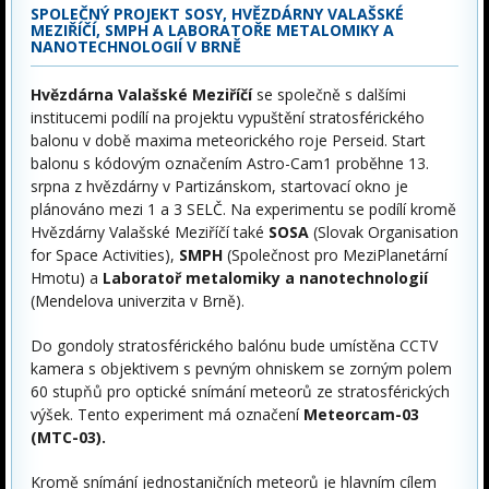
SPOLEČNÝ PROJEKT SOSY, HVĚZDÁRNY VALAŠSKÉ
MEZIŘÍČÍ, SMPH A LABORATOŘE METALOMIKY A
NANOTECHNOLOGIÍ V BRNĚ
Hvězdárna Valašské Meziříčí
se společně s dalšími
institucemi podílí na projektu vypuštění stratosférického
balonu v době maxima meteorického roje Perseid. Start
balonu s kódovým označením Astro-Cam1 proběhne 13.
srpna z hvězdárny v Partizánskom, startovací okno je
plánováno mezi 1 a 3 SELČ. Na experimentu se podílí kromě
Hvězdárny Valašské Meziříčí také
SOSA
(Slovak Organisation
for Space Activities),
SMPH
(Společnost pro MeziPlanetární
Hmotu) a
Laboratoř metalomiky a nanotechnologií
(Mendelova univerzita v Brně).
Do gondoly stratosférického balónu bude umístěna CCTV
kamera s objektivem s pevným ohniskem se zorným polem
60 stupňů pro optické snímání meteorů ze stratosférických
výšek. Tento experiment má označení
Meteorcam-03
(MTC-03).
Kromě snímání jednostaničních meteorů je hlavním cílem