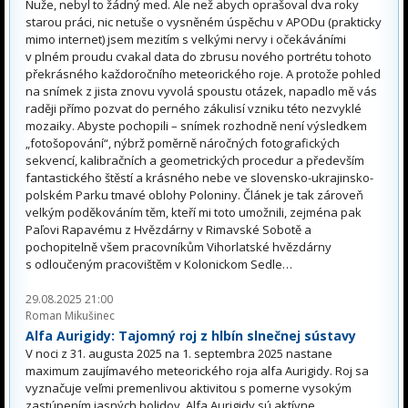
Nuže, nebyl to žádný med. Ale než abych oprašoval dva roky
starou práci, nic netuše o vysněném úspěchu v APODu (prakticky
mimo internet) jsem mezitím s velkými nervy i očekáváními
v plném proudu cvakal data do zbrusu nového portrétu tohoto
překrásného každoročního meteorického roje. A protože pohled
na snímek z jista znovu vyvolá spoustu otázek, napadlo mě vás
raději přímo pozvat do perného zákulisí vzniku této nezvyklé
mozaiky. Abyste pochopili – snímek rozhodně není výsledkem
„fotošopování“, nýbrž poměrně náročných fotografických
sekvencí, kalibračních a geometrických procedur a především
fantastického štěstí a krásného nebe ve slovensko-ukrajinsko-
polském Parku tmavé oblohy Poloniny. Článek je tak zároveň
velkým poděkováním těm, kteří mi toto umožnili, zejména pak
Paľovi Rapavému z Hvězdárny v Rimavské Sobotě a
pochopitelně všem pracovníkům Vihorlatské hvězdárny
s odloučeným pracovištěm v Kolonickom Sedle…
29.08.2025 21:00
Roman Mikušinec
Alfa Aurigidy: Tajomný roj z hlbín slnečnej sústavy
V noci z 31. augusta 2025 na 1. septembra 2025 nastane
maximum zaujímavého meteorického roja alfa Aurigidy. Roj sa
vyznačuje veľmi premenlivou aktivitou s pomerne vysokým
zastúpením jasných bolidov. Alfa Aurigidy sú aktívne