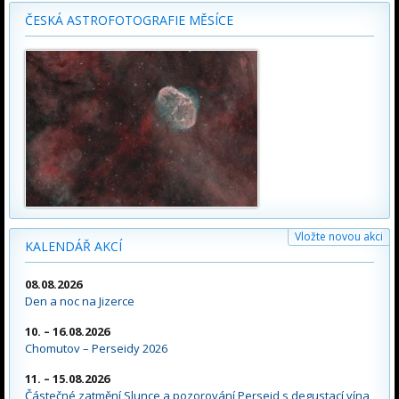
ČESKÁ ASTROFOTOGRAFIE MĚSÍCE
Vložte novou akci
KALENDÁŘ AKCÍ
08.08.2026
Den a noc na Jizerce
10. – 16.08.2026
Chomutov – Perseidy 2026
11. – 15.08.2026
Částečné zatmění Slunce a pozorování Perseid s degustací vína