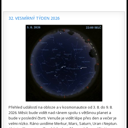
32. VESMÍRNÝ TÝDEN 2026
Přehled událostí na obloze a v kosmonautice od 3. 8. do 9. 8.
2026. Měsíc bude vidět nad ránem spolu s většinou planet a
bude v poslední čtvrti. Venuše je vidět lépe přes den a večer je
velmi nízko. Ráno uvidíme Merkur, Mars, Saturn, Uran i Neptun.