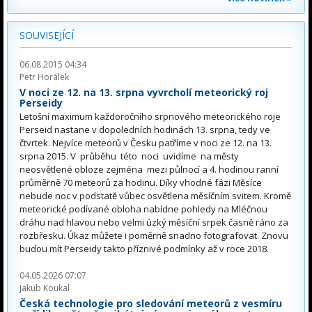
SOUVISEJÍCÍ
06.08.2015 04:34
Petr Horálek
V noci ze 12. na 13. srpna vyvrcholí meteorický roj
Perseidy
Letošní maximum každoročního srpnového meteorického roje
Perseid nastane v dopoledních hodinách 13. srpna, tedy ve
čtvrtek. Nejvíce meteorů v Česku patříme v noci ze 12. na 13.
srpna 2015. V průběhu této noci uvidíme na městy
neosvětlené obloze zejména mezi půlnocí a 4. hodinou ranní
průměrně 70 meteorů za hodinu. Díky vhodné fázi Měsíce
nebude noc v podstatě vůbec osvětlena měsíčním svitem. Kromě
meteorické podívané obloha nabídne pohledy na Mléčnou
dráhu nad hlavou nebo velmi úzký měsíční srpek časně ráno za
rozbřesku. Úkaz můžete i poměrně snadno fotografovat. Znovu
budou mít Perseidy takto příznivé podmínky až v roce 2018.
04.05.2026 07:07
Jakub Koukal
Česká technologie pro sledování meteorů z vesmíru