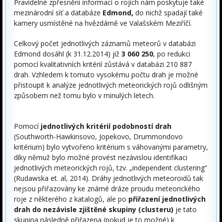
Pravidelné zpřesnění informací o rojích nám poskytuje také
mezinárodní síť a databáze
Edmond,
do nichž spadají také
kamery usmístěné na hvězdárně ve Valašském Meziříčí.
Celkový počet jednotlivých záznamů meteorů v databázi
Edmond dosáhl (k 31.12.2014) již
3 060 250
, po redukci
pomocí kvalitativních kritérií zůstává v databázi 210 887
drah. Vzhledem k tomuto vysokému počtu drah je možné
přistoupit k analýze jednotlivých meteorických rojů odlišným
způsobem než tomu bylo v minulých letech.
Pomocí
jednotlivých kritérií podobností drah
(Southworth-Hawkinsovo, Jopekovo, Drummondovo
kritérium) bylo vytvořeno kritérium s váhovanými parametry,
díky němuž bylo možné provést nezávislou identifikaci
jednotlivých meteorických rojů, tzv. „independent clustering“
(Rudawska et. al, 2014). Dráhy jednotlivých meteoroidů tak
nejsou přiřazovány ke známé dráze proudu meteorického
roje z některého z katalogů, ale po
přiřazení jednotlivých
drah do nezávisle zjištěné skupiny (clusteru)
je tato
skupina následně přiřazena (pokud je to možné) k