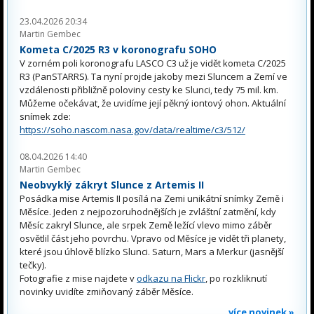
23.04.2026 20:34
Martin Gembec
Kometa C/2025 R3 v koronografu SOHO
V zorném poli koronografu LASCO C3 už je vidět kometa C/2025
R3 (PanSTARRS). Ta nyní projde jakoby mezi Sluncem a Zemí ve
vzdálenosti přibližně poloviny cesty ke Slunci, tedy 75 mil. km.
Můžeme očekávat, že uvidíme její pěkný iontový ohon. Aktuální
snímek zde:
https://soho.nascom.nasa.gov/data/realtime/c3/512/
08.04.2026 14:40
Martin Gembec
Neobvyklý zákryt Slunce z Artemis II
Posádka mise Artemis II posílá na Zemi unikátní snímky Země i
Měsíce. Jeden z nejpozoruhodnějších je zvláštní zatmění, kdy
Měsíc zakryl Slunce, ale srpek Země ležící vlevo mimo záběr
osvětlil část jeho povrchu. Vpravo od Měsíce je vidět tři planety,
které jsou úhlově blízko Slunci. Saturn, Mars a Merkur (jasnější
tečky).
Fotografie z mise najdete v
odkazu na Flickr
, po rozkliknutí
novinky uvidíte zmiňovaný záběr Měsíce.
více novinek »