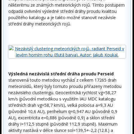
některému ze známých meteorických rojů. Tímto postupem
odpadá ovlivnění výsledné střední dráhy proudu kvalitou
použitého katalogu a je takto možné stanovit nezávisle
střední dráhy meteorických rojů.
Výsledná nezávislá střední dráha proudu Perseid
stanovená touto metodou vychází z celkem 17265 drah
meteoroidů, který byly tomuto proudu přiřazeny metodou
nezávislého clusteringu. Geocentrická rychlost vg=58,27
km/s (původní metodikou s využitím IAU MDC katalogu
středních drah vg=58,7 km/s), velká poloosa a=9,3 AU
(původně 10,6 AU), perihelium q=0,947 AU (původně 0,9
AU), excentricita e=0,886 (původně 0,9) a sklon střední
dráhy i=112,5 stupně (původně 112,9 stupně). Maximum
aktivity nastává v délce slunce sol=139,5+-2,2 (12.8.) a