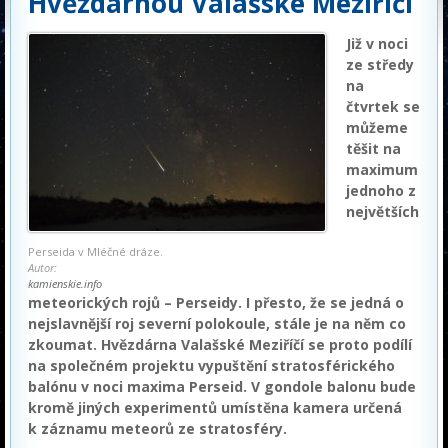
Hvězdárnou Valašské Meziříčí
Již v noci
ze středy
na
čtvrtek se
můžeme
těšit na
maximum
jednoho z
největších
Perseida v Mléčné dráze.
Autor:
kamienskie.info
meteorických rojů – Perseidy. I přesto, že se jedná o
nejslavnější roj severní polokoule, stále je na něm co
zkoumat. Hvězdárna Valašské Meziříčí se proto podílí
na společném projektu vypuštění stratosférického
balónu v noci maxima Perseid. V gondole balonu bude
kromě jiných experimentů umístěna kamera určená
k záznamu meteorů ze stratosféry.