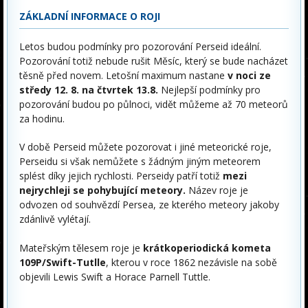
ZÁKLADNÍ INFORMACE O ROJI
Letos budou podmínky pro pozorování Perseid ideální.
Pozorování totiž nebude rušit Měsíc, který se bude nacházet
těsně před novem. Letošní maximum nastane
v noci ze
středy 12. 8. na čtvrtek 13.8.
Nejlepší podmínky pro
pozorování budou po půlnoci, vidět můžeme až 70 meteorů
za hodinu.
V době Perseid můžete pozorovat i jiné meteorické roje,
Perseidu si však nemůžete s žádným jiným meteorem
splést díky jejich rychlosti. Perseidy patří totiž
mezi
nejrychleji se pohybující meteory.
Název roje je
odvozen od souhvězdí Persea, ze kterého meteory jakoby
zdánlivě vylétají.
Mateřským tělesem roje je
krátkoperiodická kometa
109P/Swift-Tutlle
, kterou v roce 1862 nezávisle na sobě
objevili Lewis Swift a Horace Parnell Tuttle.