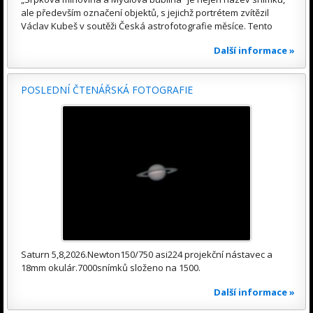
ale především označení objektů, s jejichž portrétem zvítězil
Václav Kubeš v soutěži Česká astrofotografie měsíce. Tento
Další informace »
POSLEDNÍ ČTENÁŘSKÁ FOTOGRAFIE
Saturn 5,8,2026.Newton150/750 asi224 projekční nástavec a
18mm okulár.7000snímků složeno na 1500.
Další informace »