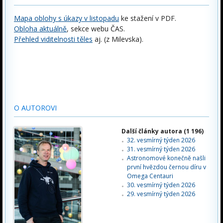
Mapa oblohy s úkazy v listopadu
ke stažení v PDF.
Obloha aktuálně
, sekce webu ČAS.
Přehled viditelnosti těles
aj. (z Milevska).
O AUTOROVI
Další články autora (1 196)
32. vesmírný týden 2026
31. vesmírný týden 2026
Astronomové konečně našli
první hvězdou černou díru v
Omega Centauri
30. vesmírný týden 2026
29. vesmírný týden 2026