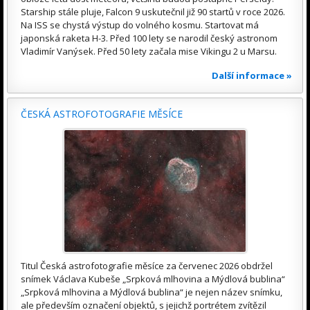
Starship stále pluje, Falcon 9 uskutečnil již 90 startů v roce 2026.
Na ISS se chystá výstup do volného kosmu. Startovat má
japonská raketa H-3. Před 100 lety se narodil český astronom
Vladimír Vanýsek. Před 50 lety začala mise Vikingu 2 u Marsu.
Další informace »
ČESKÁ ASTROFOTOGRAFIE MĚSÍCE
Titul Česká astrofotografie měsíce za červenec 2026 obdržel
snímek Václava Kubeše „Srpková mlhovina a Mýdlová bublina“
„Srpková mlhovina a Mýdlová bublina“ je nejen název snímku,
ale především označení objektů, s jejichž portrétem zvítězil