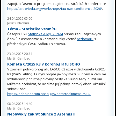
zapojit a časem i o programu najdete na stránkách konference
https://astro4edu.org/workshops/iau-oae-conference-2026/
.
24.04.2026 05:00
Josef Chlachula
Téma - Statistika vesmíru
Časopis ČSU
Statistika & My 2026/4
přináší řadu zajímavých
článků z astronomie a kosmonautiky včetně
rozhovoru
s
předsedkyní ČASu Soňou Ehlerovou.
23.04.2026 20:34
Martin Gembec
Kometa C/2025 R3 v koronografu SOHO
V zorném poli koronografu LASCO C3 už je vidět kometa C/2025
R3 (PanSTARRS). Ta nyní projde jakoby mezi Sluncem a Zemí ve
vzdálenosti přibližně poloviny cesty ke Slunci, tedy 75 mil. km.
Můžeme očekávat, že uvidíme její pěkný iontový ohon. Aktuální
snímek zde:
https://soho.nascom.nasa.gov/data/realtime/c3/512/
08.04.2026 14:40
Martin Gembec
Neobvyklý zákryt Slunce z Artemis II