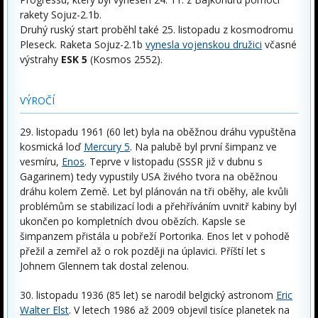
rakety Sojuz-2.1b.
Druhý ruský start proběhl také 25. listopadu z kosmodromu
Pleseck. Raketa Sojuz-2.1b
vynesla vojenskou družici
včasné
výstrahy
ESK 5
(Kosmos 2552).
VÝROČÍ
29. listopadu 1961 (60 let) byla na oběžnou dráhu vypuštěna
kosmická loď
Mercury 5
. Na palubě byl první šimpanz ve
vesmíru,
Enos
. Teprve v listopadu (SSSR již v dubnu s
Gagarinem) tedy vypustily USA živého tvora na oběžnou
dráhu kolem Země. Let byl plánován na tři oběhy, ale kvůli
problémům se stabilizací lodi a přehříváním uvnitř kabiny byl
ukončen po kompletních dvou obězích. Kapsle se
šimpanzem přistála u pobřeží Portorika. Enos let v pohodě
přežil a zemřel až o rok později na úplavici. Příští let s
Johnem Glennem tak dostal zelenou.
30. listopadu 1936 (85 let) se narodil belgický astronom
Eric
Walter Elst
. V letech 1986 až 2009 objevil tisíce planetek na