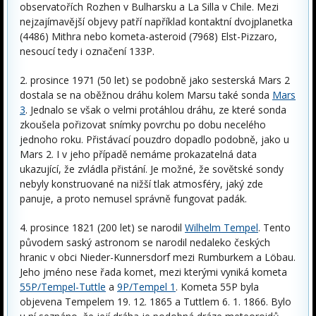
observatořích Rozhen v Bulharsku a La Silla v Chile. Mezi
nejzajímavější objevy patří například kontaktní dvojplanetka
(4486) Mithra nebo kometa-asteroid (7968) Elst-Pizzaro,
nesoucí tedy i označení 133P.
2. prosince 1971 (50 let) se podobně jako sesterská Mars 2
dostala se na oběžnou dráhu kolem Marsu také sonda
Mars
3
. Jednalo se však o velmi protáhlou dráhu, ze které sonda
zkoušela pořizovat snímky povrchu po dobu necelého
jednoho roku. Přistávací pouzdro dopadlo podobně, jako u
Mars 2. I v jeho případě nemáme prokazatelná data
ukazující, že zvládla přistání. Je možné, že sovětské sondy
nebyly konstruované na nižší tlak atmosféry, jaký zde
panuje, a proto nemusel správně fungovat padák.
4. prosince 1821 (200 let) se narodil
Wilhelm Tempel
. Tento
původem saský astronom se narodil nedaleko českých
hranic v obci Nieder-Kunnersdorf mezi Rumburkem a Löbau.
Jeho jméno nese řada komet, mezi kterými vyniká kometa
55P/Tempel-Tuttle
a
9P/Tempel 1
. Kometa 55P byla
objevena Tempelem 19. 12. 1865 a Tuttlem 6. 1. 1866. Bylo