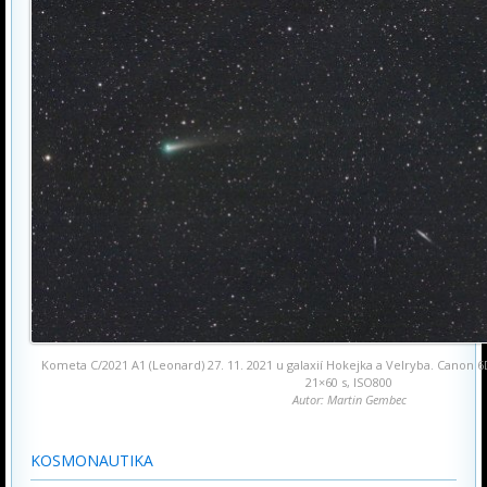
Kometa C/2021 A1 (Leonard) 27. 11. 2021 u galaxií Hokejka a Velryba. Cano
21×60 s, ISO800
Autor: Martin Gembec
KOSMONAUTIKA