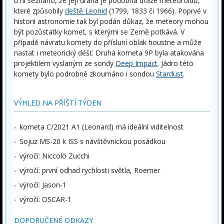
u ní seznáno, že její dráha je podobná dráze meteoroidů,
které způsobily
deště Leonid
(1799, 1833 či 1966). Poprvé v
historii astronomie tak byl podán důkaz, že meteory mohou
být pozůstatky komet, s kterými se Země potkává. V
případě návratu komety do přísluní oblak houstne a může
nastat i meteorický déšť. Druhá kometa 9P byla atakována
projektilem vyslaným ze sondy
Deep Impact
. Jádro této
komety bylo podrobně zkoumáno i sondou
Stardust
.
VÝHLED NA PŘÍŠTÍ TÝDEN
kometa C/2021 A1 (Leonard) má ideální viditelnost
Sojuz MS-20 k ISS s návštěvnickou posádkou
výročí: Niccolò Zucchi
výročí: první odhad rychlosti světla, Roemer
výročí: Jason-1
výročí: OSCAR-1
DOPORUČENÉ ODKAZY