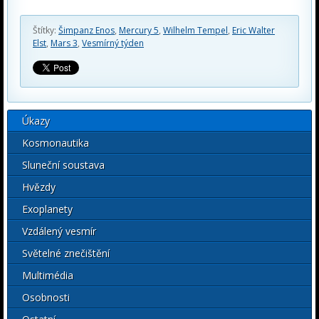
Štítky:
Šimpanz Enos
,
Mercury 5
,
Wilhelm Tempel
,
Eric Walter
Elst
,
Mars 3
,
Vesmírný týden
Úkazy
Kosmonautika
Sluneční soustava
Hvězdy
Exoplanety
Vzdálený vesmír
Světelné znečištění
Multimédia
Osobnosti