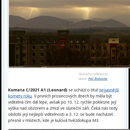
Sluneční reflektory
Autor:
Pelc Bohuslav
Kometa C/2021 A1 (Leonard)
se uchází o titul
nejjasnější
komety roku
. V prvních prosincových dnech by měla být
viditelná čím dál lépe, avšak po 10. 12. rychle poklesne její
výška nad obzorem a zmizí ve sluneční záři. Čeká nás tedy
období její nejlepší viditelnosti a 3. 12. se bude nacházet
přesně v místech, kde je kulová hvězdokupa M3.