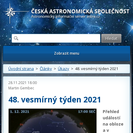
Česká astronomická společnost - Informační astronomický server
Zobrazit menu
Úvodní strana
>
Články
>
Úkazy
> 48. vesmírný týden 2021
28.11.2021 18:00
Martin Gembec
48. vesmírný týden 2021
Přehled
událostí
na obloze
a v