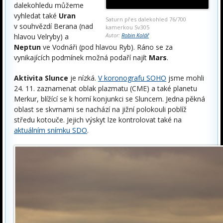
dalekohledu můžeme
vyhledat také
Uran
Saturn přes dalekohled 76/700
v souhvězdí Berana (nad
kamerkou Sv305
Autor:
Robin Kolář
hlavou Velryby) a
Neptun
ve Vodnáři (pod hlavou Ryb). Ráno se za
vynikajících podmínek možná podaří najít
Mars
.
Aktivita Slunce
je nízká.
V koronografu SOHO
jsme mohli
24. 11. zaznamenat oblak plazmatu (CME) a také planetu
Merkur, blížící se k horní konjunkci se Sluncem. Jedna pěkná
oblast se skvrnami se nachází na jižní polokouli poblíž
středu kotouče. Jejich výskyt lze kontrolovat také na
aktuálním snímku SDO
.