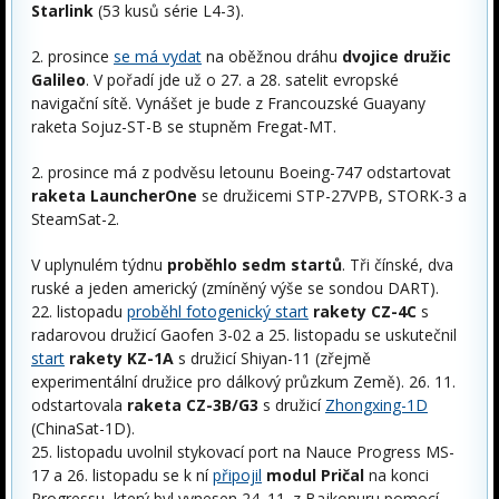
Starlink
(53 kusů série L4-3).
2. prosince
se má vydat
na oběžnou dráhu
dvojice družic
Galileo
. V pořadí jde už o 27. a 28. satelit evropské
navigační sítě. Vynášet je bude z Francouzské Guayany
raketa Sojuz-ST-B se stupněm Fregat-MT.
2. prosince má z podvěsu letounu Boeing-747 odstartovat
raketa LauncherOne
se družicemi STP-27VPB, STORK-3 a
SteamSat-2.
V uplynulém týdnu
proběhlo sedm startů
. Tři čínské, dva
ruské a jeden americký (zmíněný výše se sondou DART).
22. listopadu
proběhl fotogenický start
rakety CZ-4C
s
radarovou družicí Gaofen 3-02 a 25. listopadu se uskutečnil
start
rakety KZ-1A
s družicí Shiyan-11 (zřejmě
experimentální družice pro dálkový průzkum Země). 26. 11.
odstartovala
raketa CZ-3B/G3
s družicí
Zhongxing-1D
(ChinaSat-1D).
25. listopadu uvolnil stykovací port na Nauce Progress MS-
17 a 26. listopadu se k ní
připojil
modul Pričal
na konci
Progressu, který byl vynesen 24. 11. z Bajkonuru pomocí