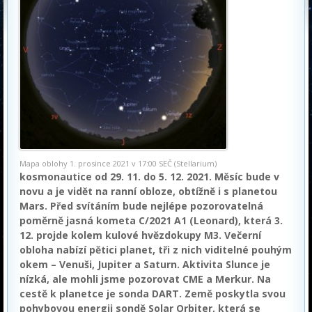
Mapa oblohy 1. prosince 2021 v 17:00 SEČ (Stellarium)
kosmonautice od 29. 11. do 5. 12. 2021. Měsíc bude v
novu a je vidět na ranní obloze, obtížně i s planetou
Mars. Před svítáním bude nejlépe pozorovatelná
poměrně jasná kometa C/2021 A1 (Leonard), která 3.
12. projde kolem kulové hvězdokupy M3. Večerní
obloha nabízí pětici planet, tři z nich viditelné pouhým
okem – Venuši, Jupiter a Saturn. Aktivita Slunce je
nízká, ale mohli jsme pozorovat CME a Merkur. Na
cestě k planetce je sonda DART. Země poskytla svou
pohybovou energii sondě Solar Orbiter, která se