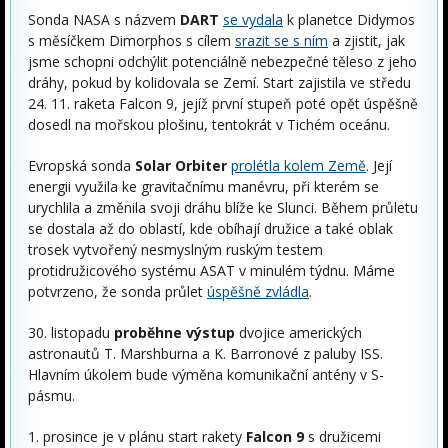
Sonda NASA s názvem
DART
se vydala
k planetce Didymos
s měsíčkem Dimorphos s cílem
srazit se s ním
a zjistit, jak
jsme schopni odchýlit potenciálně nebezpečné těleso z jeho
dráhy, pokud by kolidovala se Zemí. Start zajistila ve středu
24. 11. raketa Falcon 9, jejíž první stupeň poté opět úspěšně
dosedl na mořskou plošinu, tentokrát v Tichém oceánu.
Evropská sonda
Solar Orbiter
prolétla kolem Země
. Její
energii využila ke gravitačnímu manévru, při kterém se
urychlila a změnila svoji dráhu blíže ke Slunci. Během průletu
se dostala až do oblastí, kde obíhají družice a také oblak
trosek vytvořený nesmyslným ruským testem
protidružicového systému ASAT v minulém týdnu. Máme
potvrzeno, že sonda průlet
úspěšně zvládla
.
30. listopadu
proběhne výstup
dvojice amerických
astronautů T. Marshburna a K. Barronové z paluby ISS.
Hlavním úkolem bude výměna komunikační antény v S-
pásmu.
1. prosince je v plánu start rakety
Falcon 9
s družicemi