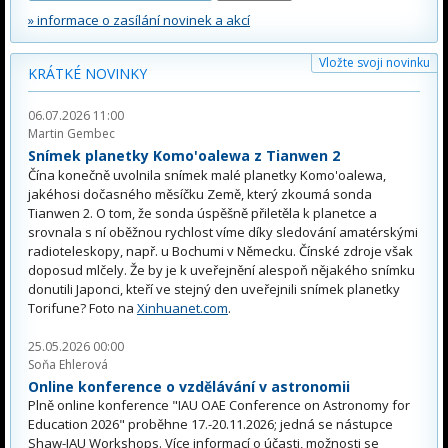
» informace o zasílání novinek a akcí
Vložte svoji novinku
KRÁTKÉ NOVINKY
06.07.2026 11:00
Martin Gembec
Snímek planetky Komo'oalewa z Tianwen 2
Čína konečně uvolnila snímek malé planetky Komo'oalewa,
jakéhosi dočasného měsíčku Země, který zkoumá sonda
Tianwen 2. O tom, že sonda úspěšně přiletěla k planetce a
srovnala s ní oběžnou rychlost víme díky sledování amatérskými
radioteleskopy, např. u Bochumi v Německu. Čínské zdroje však
doposud mlčely. Že by je k uveřejnění alespoň nějakého snímku
donutili Japonci, kteří ve stejný den uveřejnili snímek planetky
Torifune? Foto na
Xinhuanet.com
.
25.05.2026 00:00
Soňa Ehlerová
Online konference o vzdělávání v astronomii
Plně online konference "IAU OAE Conference on Astronomy for
Education 2026" proběhne 17.-20.11.2026; jedná se nástupce
Shaw-IAU Workshops. Více informací o účasti, možnosti se