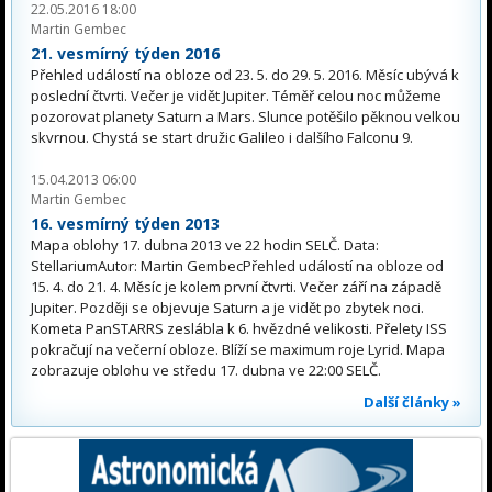
22.05.2016 18:00
Martin Gembec
21. vesmírný týden 2016
Přehled událostí na obloze od 23. 5. do 29. 5. 2016. Měsíc ubývá k
poslední čtvrti. Večer je vidět Jupiter. Téměř celou noc můžeme
pozorovat planety Saturn a Mars. Slunce potěšilo pěknou velkou
skvrnou. Chystá se start družic Galileo i dalšího Falconu 9.
15.04.2013 06:00
Martin Gembec
16. vesmírný týden 2013
Mapa oblohy 17. dubna 2013 ve 22 hodin SELČ. Data:
StellariumAutor: Martin GembecPřehled událostí na obloze od
15. 4. do 21. 4. Měsíc je kolem první čtvrti. Večer září na západě
Jupiter. Později se objevuje Saturn a je vidět po zbytek noci.
Kometa PanSTARRS zeslábla k 6. hvězdné velikosti. Přelety ISS
pokračují na večerní obloze. Blíží se maximum roje Lyrid. Mapa
zobrazuje oblohu ve středu 17. dubna ve 22:00 SELČ.
Další články »