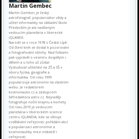
Martin Gembec
Martin Gembec je český
astrofotograf, popularizátor vědy a
učitel informatiky na základní škole.
Především je ale nadšeným
vedoucím planetária v liberecké
iQLANDII.
Narodil se v roce 1978 v České Lípě.
Od čtení knih se dostal k pozorování
a fotografování oblohy. Nad fotkami
pak vyprávěl o vesmíru dospělým i
dětem a u toho už zůstal.
Vystudoval učitelství na ZŠ a SŠ v
oboru fyzika, geografie a
informatika. Od roku 1999
popularizuje astronomii na vlastním
webu. Je redaktorem
kosmonautix.cz a zástupcem
šéfredaktora astro.cz. Nejraději
fotografuje noční krajinu a komety.
Od roku 2019 je vedoucím
planetária v libereckém science
centru iQLANDIA, kde se věnuje
vzdělávání veřejnosti, pořádání akcí
a popularizaci astronomie a
kosmonautiky mezi mládeží i
veřejností.