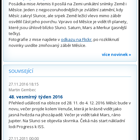
Posádka mise Artemis II posílá na Zemi unikátní snímky Země i
Měsíce. Jeden z nejpozoruhodnějších je zvláštní zatmění, kdy
Měsíc zakryl Slunce, ale srpek Země ležící vlevo mimo záběr
osvětlil část jeho povrchu. Vpravo od Měsíce je vidět tři planety,
které jsou úhlově blízko Slunci. Saturn, Mars a Merkur (jasnější
tečky).
Fotografie z mise najdete v
odkazu na Flickr
, po rozkliknutí
novinky uvidíte zmiňovaný záběr Měsíce.
více novinek »
SOUVISEJÍCÍ
27.11.2016 18:15
Martin Gembec
48. vesmírný týden 2016
Přehled událostí na obloze od 28. 11. do 4. 12. 2016. Měsíc bude v
novu, večer projde kolem Venuše, která je krásně vidět jako
jasná hvězda na jihozápadě. Večer je vidět také Mars, ráno
Jupiter. Na Slunci se objevila skvrnka. Čeká nás start nákladní
lodi Progress k ISS.
27.11.2011 00:00