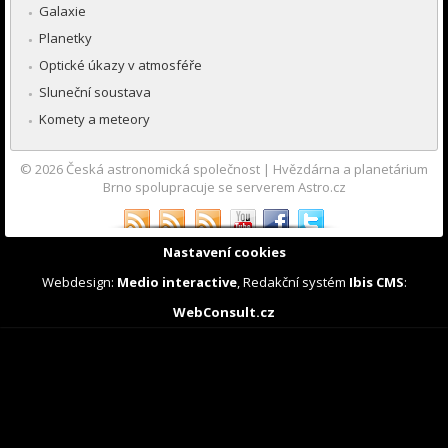
Galaxie
Planetky
Optické úkazy v atmosféře
Sluneční soustava
Komety a meteory
© 2026
Česká astronomická společnost
|
Hvězdárna a planetárium
Brno spolupracuje se serverem Astro.cz
Nastavení cookies
Webdesign:
Medio interactive
, Redakční systém
Ibis CMS
:
WebConsult.cz