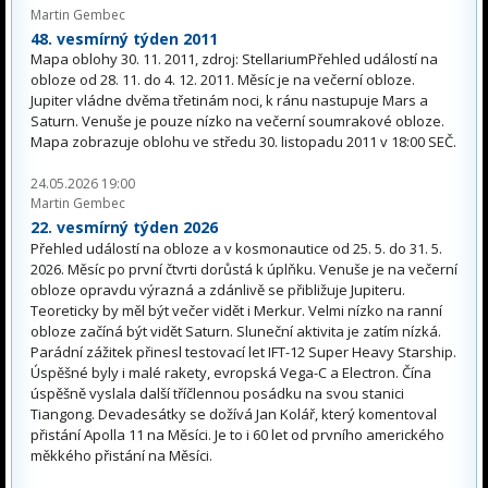
Martin Gembec
48. vesmírný týden 2011
Mapa oblohy 30. 11. 2011, zdroj: StellariumPřehled událostí na
obloze od 28. 11. do 4. 12. 2011. Měsíc je na večerní obloze.
Jupiter vládne dvěma třetinám noci, k ránu nastupuje Mars a
Saturn. Venuše je pouze nízko na večerní soumrakové obloze.
Mapa zobrazuje oblohu ve středu 30. listopadu 2011 v 18:00 SEČ.
24.05.2026 19:00
Martin Gembec
22. vesmírný týden 2026
Přehled událostí na obloze a v kosmonautice od 25. 5. do 31. 5.
2026. Měsíc po první čtvrti dorůstá k úplňku. Venuše je na večerní
obloze opravdu výrazná a zdánlivě se přibližuje Jupiteru.
Teoreticky by měl být večer vidět i Merkur. Velmi nízko na ranní
obloze začíná být vidět Saturn. Sluneční aktivita je zatím nízká.
Parádní zážitek přinesl testovací let IFT-12 Super Heavy Starship.
Úspěšné byly i malé rakety, evropská Vega-C a Electron. Čína
úspěšně vyslala další tříčlennou posádku na svou stanici
Tiangong. Devadesátky se dožívá Jan Kolář, který komentoval
přistání Apolla 11 na Měsíci. Je to i 60 let od prvního amerického
měkkého přistání na Měsíci.