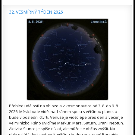
32. VESMÍRNÝ TÝDEN 2026
Přehled událostí na obloze a v kosmonautice od 3. 8. do 9. 8.
2026. Měsíc bude vidět nad ránem spolu s většinou planet a
bude v poslední čtvrti. Venuše je vidět lépe přes den a večer je
velmi nízko. Ráno uvidíme Merkur, Mars, Saturn, Uran i Neptun.
Aktivita Slunce je spíše nízká, ale může se občas zvýšit. Na
obloze létá dost meteorů, většina budou postupně Perseidy.