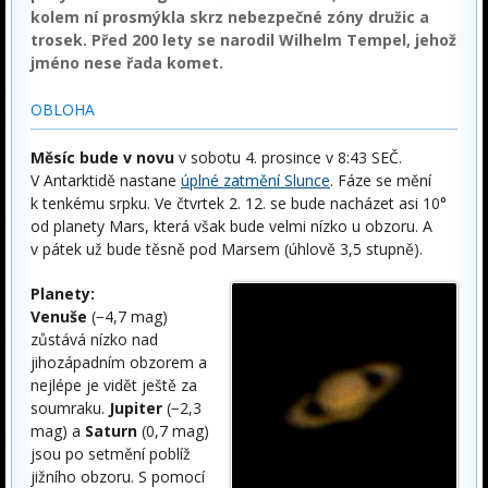
kolem ní prosmýkla skrz nebezpečné zóny družic a
trosek. Před 200 lety se narodil Wilhelm Tempel, jehož
jméno nese řada komet.
OBLOHA
Měsíc bude v novu
v sobotu 4. prosince v 8:43 SEČ.
V Antarktidě nastane
úplné zatmění Slunce
. Fáze se mění
k tenkému srpku. Ve čtvrtek 2. 12. se bude nacházet asi 10°
od planety Mars, která však bude velmi nízko u obzoru. A
v pátek už bude těsně pod Marsem (úhlově 3,5 stupně).
Planety:
Venuše
(−4,7 mag)
zůstává nízko nad
jihozápadním obzorem a
nejlépe je vidět ještě za
soumraku.
Jupiter
(−2,3
mag) a
Saturn
(0,7 mag)
jsou po setmění poblíž
jižního obzoru. S pomocí