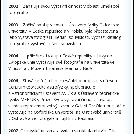
2002
Zahajuje svou výstavní činnost v oblasti umělecké
fotografie.
2003
Začíná spolupracovat s Ústavem fyziky Oxfordské
univerzity. V České republice a v Polsku byla představena
jeho výstava fotografií Hledání souvislostí. Vychází katalog
fotografií k výstavě Tušení souvislostí.
2004
U příležitosti vstupu České republiky a Litvy do
Evropské unie vystavuje své fotografie na univerzitě ve
Vilniusu a v Muzeu Thomase Manna v Nidě.
2006
Stává se řešitelem rozsáhlého projektu s názvem
Centrum teoretické astrofyziky, spolupracuje
s Astronomickým ústavem AV ČR a s Ústavem teoretické
fyziky MFF UK v Praze. Svou výstavní činnost zahajuje
v lednu reprezentativní výstavou v Galerii G v Olomouci, dále
vystavuje na Oxfordské univerzitě, na Ostravské univerzitě
v Ostravě a ve Fotogalerii Fujifilm v Kaunasu.
2007
Ostravská univerzita vydala s nakladatelstvím Tilia