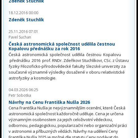
Zdeněk Stuchlík
18.12.2016 00:00
Zdeněk Stuchlík
25.11.2016 07:01
Pavel Suchan
Česká astronomická společnost udělila čestnou
Kopalovu přednášku za rok 2016
Česká astronomická společnost udělila čestnou Kopalovu
přednášku 2016 prof. RNDr. Zdeňkovi Stuchlíkovi, CSc. z Ústavu
fyziky Filozoficko-přírodovědecké fakulty Slezské univerzity za
současné významné výsledky dosažené v oboru relativistické
astrofyziky a kosmologie.
04.03.2026 06:25
Petr Sobotka
Návrhy na Cenu Františka Nušla 2026
Cena Františka Nušla je nejvýznamnějším ocenění, které Česká
astronomická společnost každoročně uděluje. Cena je určena
významným osobnostem za jejich celoživotní vědeckou,
odbornou, pedagogickou, popularizační nebo organizační práci
v astronomii a příbuzných vědách. Návrhy na udělení Ceny
Františka Nušla 2025 je možné dle statutu Ceny podávat do