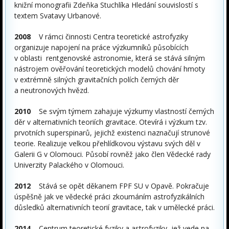
knižní monografii Zdeňka Stuchlíka Hledání souvislostí s
textem Svatavy Urbanové.
2008
V rámci činnosti Centra teoretické astrofyziky
organizuje napojení na práce výzkumníků působících
v oblasti rentgenovské astronomie, která se stává silným
nástrojem ověřování teoretických modelů chování hmoty
v extrémně silných gravitačních polích černých děr
a neutronových hvězd.
2010
Se svým týmem zahajuje výzkumy vlastností černých
děr v alternativních teoriích gravitace. Otevírá i výzkum tzv.
prvotních superspinarů, jejichž existenci naznačují strunové
teorie. Realizuje velkou přehlídkovou výstavu svých děl v
Galerii G v Olomouci. Působí rovněž jako člen Vědecké rady
Univerzity Palackého v Olomouci.
2012
Stává se opět děkanem FPF SU v Opavě. Pokračuje
úspěšně jak ve vědecké práci zkoumáním astrofyzikálních
důsledků alternativních teorií gravitace, tak v umělecké práci.
2014
Centrum teoretické fyziky a astrofyziky, jež vede na