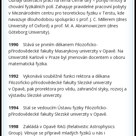
Obhájil disertační práci na téma Černé díry – pohyb hmoty a
chování fyzikálních polí. Zahajuje pravidelné pracovní pobyty
v Mezinárodním centru pro teoretickou fyziku v Terstu, kde
navazuje dlouhodobou spolupráci s prof. J. C. Millerem (dnes
University of Oxford) a prof. M. A. Abramowiczem (dnes
Göteborg University).
1990
Stává se prvním děkanem Filozoficko-
přírodovědecké fakulty Masarykovy univerzity v Opavě. Na
Univerzitě Karlově v Praze byl jmenován docentem v oboru
matematická fyzika.
1992
Vykonává souběžně funkci rektora a děkana
Filozoficko-přírodovědecké fakulty Slezské univerzity
v Opavě, pak prorektora pro vědu, zahraniční styky, rozvoj a
výstavbu Slezské univerzity.
1994
Stal se vedoucím Ústavu fyziky Filozoficko-
přírodovědecké fakulty Slezské univerzity v Opavě.
1998
Zakládá v Opavě RAG (Relativistic Astrophysics
Group). Věnuje se přípravě mladých fyziků u nás i