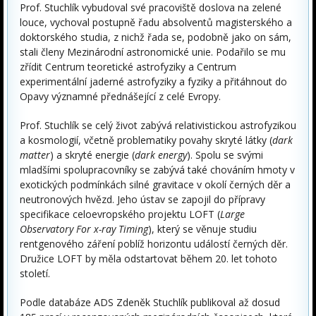
Prof. Stuchlík vybudoval své pracoviště doslova na zelené
louce, vychoval postupně řadu absolventů magisterského a
doktorského studia, z nichž řada se, podobně jako on sám,
stali členy Mezinárodní astronomické unie. Podařilo se mu
zřídit Centrum teoretické astrofyziky a Centrum
experimentální jaderné astrofyziky a fyziky a přitáhnout do
Opavy významné přednášející z celé Evropy.
Prof. Stuchlík se celý život zabývá relativistickou astrofyzikou
a kosmologií, včetně problematiky povahy skryté látky (
dark
matter
) a skryté energie (
dark energy
). Spolu se svými
mladšími spolupracovníky se zabývá také chováním hmoty v
exotických podmínkách silné gravitace v okolí černých děr a
neutronových hvězd. Jeho ústav se zapojil do přípravy
specifikace celoevropského projektu LOFT (
Large
Observatory For x-ray Timing
), který se věnuje studiu
rentgenového záření poblíž horizontu událostí černých děr.
Družice LOFT by měla odstartovat během 20. let tohoto
století.
Podle databáze ADS Zdeněk Stuchlík publikoval až dosud