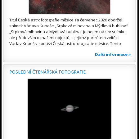
Titul Česká astrofotografie měsíce za červenec 2026 obdržel
snímek Václava Kubeše „Srpková mlhovina a Mýdlová bublina“
„Srpková mlhovina a Mýdlová bublina“ je nejen název snímku,
ale především označení objektů, s jejichž portrétem zvítězil
Václav Kubeš v soutěži Česká astrofotografie měsíce. Tento
Další informace »
POSLEDNÍ ČTENÁŘSKÁ FOTOGRAFIE