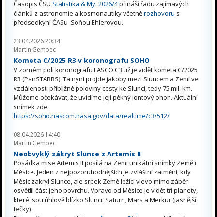
Časopis ČSU
Statistika & My 2026/4
přináší řadu zajímavých
článků z astronomie a kosmonautiky včetně
rozhovoru
s
předsedkyní ČASu Soňou Ehlerovou.
23.04.2026 20:34
Martin Gembec
Kometa C/2025 R3 v koronografu SOHO
V zorném poli koronografu LASCO C3 už je vidět kometa C/2025
R3 (PanSTARRS). Ta nyní projde jakoby mezi Sluncem a Zemí ve
vzdálenosti přibližně poloviny cesty ke Slunci, tedy 75 mil. km.
Můžeme očekávat, že uvidíme její pěkný iontový ohon. Aktuální
snímek zde:
https://soho.nascom.nasa.gov/data/realtime/c3/512/
08.04.2026 14:40
Martin Gembec
Neobvyklý zákryt Slunce z Artemis II
Posádka mise Artemis II posílá na Zemi unikátní snímky Země i
Měsíce. Jeden z nejpozoruhodnějších je zvláštní zatmění, kdy
Měsíc zakryl Slunce, ale srpek Země ležící vlevo mimo záběr
osvětlil část jeho povrchu. Vpravo od Měsíce je vidět tři planety,
které jsou úhlově blízko Slunci. Saturn, Mars a Merkur (jasnější
tečky).