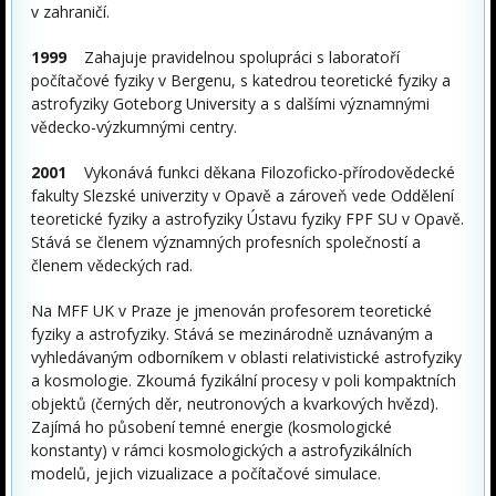
v zahraničí.
1999
Zahajuje pravidelnou spolupráci s laboratoří
počítačové fyziky v Bergenu, s katedrou teoretické fyziky a
astrofyziky Goteborg University a s dalšími významnými
vědecko-výzkumnými centry.
2001
Vykonává funkci děkana Filozoficko-přírodovědecké
fakulty Slezské univerzity v Opavě a zároveň vede Oddělení
teoretické fyziky a astrofyziky Ústavu fyziky FPF SU v Opavě.
Stává se členem významných profesních společností a
členem vědeckých rad.
Na MFF UK v Praze je jmenován profesorem teoretické
fyziky a astrofyziky. Stává se mezinárodně uznávaným a
vyhledávaným odborníkem v oblasti relativistické astrofyziky
a kosmologie. Zkoumá fyzikální procesy v poli kompaktních
objektů (černých děr, neutronových a kvarkových hvězd).
Zajímá ho působení temné energie (kosmologické
konstanty) v rámci kosmologických a astrofyzikálních
modelů, jejich vizualizace a počítačové simulace.