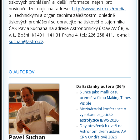
tiskových prohlášení a další informace nejen pro
novináře lze najít na adrese
http://www.astro.cz/media
.
S technickými a organizačními záležitostmi ohledně
tiskových prohlášení se obracejte na tiskového tajemníka
ČAS Pavla Suchana na adrese Astronomický ústav AV ČR, v.
v. i., Boční II/1401, 141 31 Praha 4, tel.: 226 258 411, e-mail:
suchan@astro.cz
.
O AUTOROVI
Další články autora (364)
Slunce jako malíř času:
premiéra filmu Making Times
Visible
Mezinárodní konference o
vysokoenergetické
astrofyzice IBWS 2026
Dny otevřených dveří na
Astronomickém ústavu AV
Pavel Suchan
ČR v Ondřejově 2026