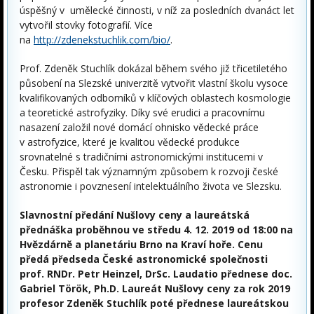
úspěšný v umělecké činnosti, v níž za posledních dvanáct let
vytvořil stovky fotografií. Více
na
http://zdenekstuchlik.com/bio/
.
Prof. Zdeněk Stuchlík dokázal během svého již třicetiletého
působení na Slezské univerzitě vytvořit vlastní školu vysoce
kvalifikovaných odborníků v klíčových oblastech kosmologie
a teoretické astrofyziky. Díky své erudici a pracovnímu
nasazení založil nové domácí ohnisko vědecké práce
v astrofyzice, které je kvalitou vědecké produkce
srovnatelné s tradičními astronomickými institucemi v
Česku. Přispěl tak významným způsobem k rozvoji české
astronomie i povznesení intelektuálního života ve Slezsku.
Slavnostní předání Nušlovy ceny a laureátská
přednáška proběhnou ve středu 4. 12. 2019 od 18:00 na
Hvězdárně a planetáriu Brno na Kraví hoře. Cenu
předá předseda České astronomické společnosti
prof. RNDr. Petr Heinzel, DrSc. Laudatio přednese
doc.
Gabriel Török, Ph.D.
L
aureát Nušlovy ceny za rok 2019
profesor Zdeněk Stuchlík poté přednese laureátskou