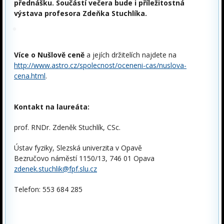
přednášku
. Součástí večera bude i příležitostná
výstava profesora Zdeňka Stuchlíka.
Více o Nušlově ceně
a jejích držitelích najdete na
http://www.astro.cz/spolecnost/oceneni-cas/nuslova-
cena.html
.
Kontakt na laureáta:
prof. RNDr. Zdeněk Stuchlík, CSc.
Ústav fyziky, Slezská univerzita v Opavě
Bezručovo náměstí 1150/13, 746 01 Opava
zdenek.stuchlik@fpf.slu.cz
Telefon: 553 684 285