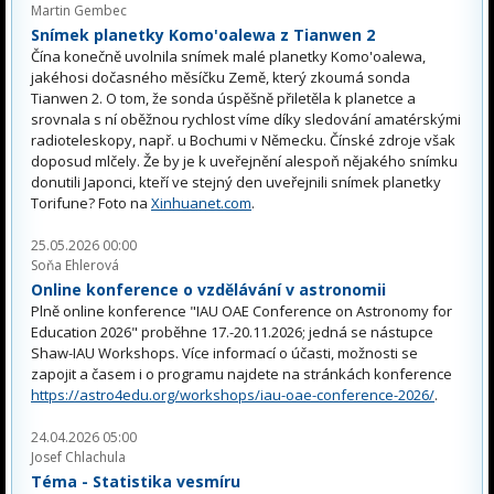
Martin Gembec
Snímek planetky Komo'oalewa z Tianwen 2
Čína konečně uvolnila snímek malé planetky Komo'oalewa,
jakéhosi dočasného měsíčku Země, který zkoumá sonda
Tianwen 2. O tom, že sonda úspěšně přiletěla k planetce a
srovnala s ní oběžnou rychlost víme díky sledování amatérskými
radioteleskopy, např. u Bochumi v Německu. Čínské zdroje však
doposud mlčely. Že by je k uveřejnění alespoň nějakého snímku
donutili Japonci, kteří ve stejný den uveřejnili snímek planetky
Torifune? Foto na
Xinhuanet.com
.
25.05.2026 00:00
Soňa Ehlerová
Online konference o vzdělávání v astronomii
Plně online konference "IAU OAE Conference on Astronomy for
Education 2026" proběhne 17.-20.11.2026; jedná se nástupce
Shaw-IAU Workshops. Více informací o účasti, možnosti se
zapojit a časem i o programu najdete na stránkách konference
https://astro4edu.org/workshops/iau-oae-conference-2026/
.
24.04.2026 05:00
Josef Chlachula
Téma - Statistika vesmíru