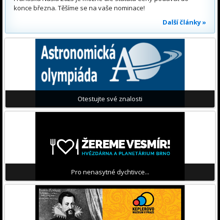
konce března. Těšíme se na vaše nominace!
Další články »
Otestujte své znalosti
Pro nenasytné dychtivce...