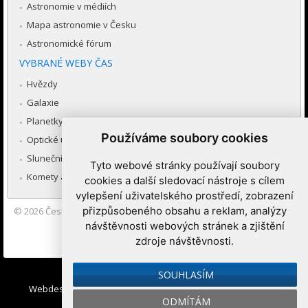
Astronomie v médiích
Mapa astronomie v Česku
Astronomické fórum
VYBRANÉ WEBY ČAS
Hvězdy
Galaxie
Planetky
Používáme soubory cookies
Optické úkazy v atmosféře
Sluneční soustava
Tyto webové stránky používají soubory
Komety a meteory
cookies a další sledovací nástroje s cílem
vylepšení uživatelského prostředí, zobrazení
přizpůsobeného obsahu a reklam, analýzy
© 2026
Česká astronomická společnost
|
Hvězdárna a planetárium
Brno spolupracuje se serverem Astro.cz
návštěvnosti webových stránek a zjištění
zdroje návštěvnosti.
Nastavení cookies
SOUHLASÍM
Webdesign:
Medio interactive
, Redakční systém
Ibis CMS
:
ODMÍTÁM