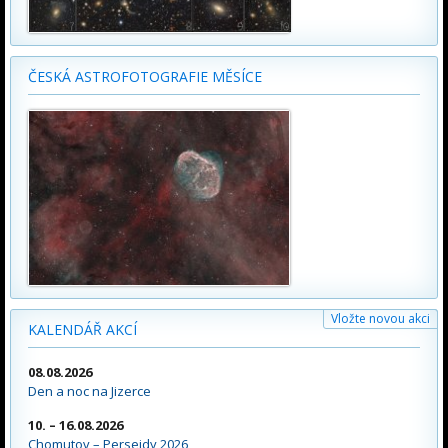
ČESKÁ ASTROFOTOGRAFIE MĚSÍCE
Vložte novou akci
KALENDÁŘ AKCÍ
08.08.2026
Den a noc na Jizerce
10. – 16.08.2026
Chomutov – Perseidy 2026