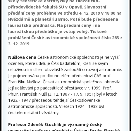
školy teoretické astrofyziky na Filozoficko-
přírodovědecké fakultě SU v Opavě. Slavnostní
předání ceny proběhne ve středu 4. 12. 2019 v 18:00 na
Hvězdárně a planetáriu Brno. Poté bude přednesena
laureátská přednáška. Na předání ceny i na
laureátskou přednášku je vstup volný. Tiskové
prohlášení České astronomické společnosti číslo 263 z
3. 12. 2019
Nušlova cena
České astronomické společnosti je nejvyšší
ocenění, které uděluje ČAS badatelům, kteří se svým
celoživotním dílem obzvláště zasloužili o rozvoj astronomie.
Je pojmenována po dlouholetém předsedovi ČAS prof.
Františku Nušlovi. Česká astronomická společnost obnovila
její udělování po padesátileté přestávce v r. 1999. Prof.
PhDr. František Nušl (3. 12. 1867 - 17. 9. 1951) byl v letech
1922 - 1947 předsedou tehdejší Československé
astronomické společnosti. V letech 1924 - 1938 byl
ředitelem státní hvězdárny.
Profesor Zdeněk Stuchlík je významný český
univerzitní profesor působící v Ústavu fyziky Slezské