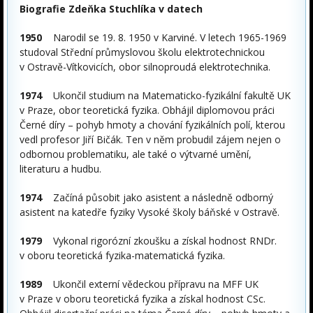
Biografie Zdeňka Stuchlíka v datech
1950
Narodil se 19. 8. 1950 v Karviné. V letech 1965-1969
studoval Střední průmyslovou školu elektrotechnickou
v Ostravě-Vítkovicích, obor silnoproudá elektrotechnika.
1974
Ukončil studium na Matematicko-fyzikální fakultě UK
v Praze, obor teoretická fyzika. Obhájil diplomovou práci
Černé díry – pohyb hmoty a chování fyzikálních polí, kterou
vedl profesor Jiří Bičák. Ten v něm probudil zájem nejen o
odbornou problematiku, ale také o výtvarné umění,
literaturu a hudbu.
1974
Začíná působit jako asistent a následně odborný
asistent na katedře fyziky Vysoké školy báňské v Ostravě.
1979
Vykonal rigorózní zkoušku a získal hodnost RNDr.
v oboru teoretická fyzika-matematická fyzika.
1989
Ukončil externí vědeckou přípravu na MFF UK
v Praze v oboru teoretická fyzika a získal hodnost CSc.