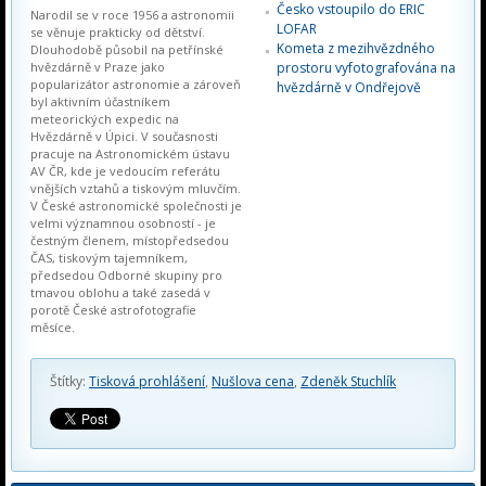
Česko vstoupilo do ERIC
Narodil se v roce 1956 a astronomii
LOFAR
se věnuje prakticky od dětství.
Kometa z mezihvězdného
Dlouhodobě působil na petřínské
hvězdárně v Praze jako
prostoru vyfotografována na
popularizátor astronomie a zároveň
hvězdárně v Ondřejově
byl aktivním účastníkem
meteorických expedic na
Hvězdárně v Úpici. V současnosti
pracuje na Astronomickém ústavu
AV ČR, kde je vedoucím referátu
vnějších vztahů a tiskovým mluvčím.
V České astronomické společnosti je
velmi významnou osobností - je
čestným členem, místopředsedou
ČAS, tiskovým tajemníkem,
předsedou Odborné skupiny pro
tmavou oblohu a také zasedá v
porotě České astrofotografie
měsíce.
Štítky:
Tisková prohlášení
,
Nušlova cena
,
Zdeněk Stuchlík