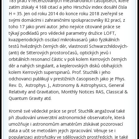
185 prací v recenzovaných mezinárodních časopisech, které
zatím získaly 4 168 citací a jeho Hirschův index dosáhl čísla
H = 35. Jen od roku 2014 do konce roku 2018 zveřejnil se
svými domácími i zahraničními spolupracovníky 82 prací, z
toho 17 jako první autor. Jeho nejvíce citované práce se
týkají podkladů pro vědecké parametry družice LOFT,
kvaziperiodických oscilací mikrokvasarů jako fyzikálních
testů hvězdných černých děr, vlastností Schwarzchildových-
(anti) de Sitterových prostoročasů, optických jevů i
orbitálních resonancí částic v poli kolem Kerrových černých
děr a nahých singularit, a keplerovských disků obíhajících
kolem Kerrových superspinarů. Prof. Stuchlík i jeho
odchovanci publikují v prestižních časopisech jako je Phys.
Rev. D, Astrophys. J., Astronomy & Astrophysics, General
Relativity and Gravitation, Monthly Notices RAS, Classical &
Quantum Gravity atd.
Kromě své vědecké práce se prof. Stuchlík angažoval také
při zbudování univerzitní astronomické observatoře, která
umožňuje i astronomům amatérům získávat pozorovací
data a učit se metodám jejich zpracování. Věnuje se i
popularizaci astrofyziky ve sdělovacích prostředcích. Je také