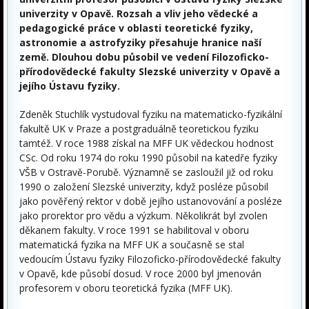
univerzity v Opavě. Rozsah a vliv jeho vědecké a
pedagogické práce v oblasti teoretické fyziky,
astronomie a astrofyziky přesahuje hranice naší
země. Dlouhou dobu působil ve vedení Filozoficko-
přírodovědecké fakulty Slezské univerzity v Opavě a
jejího Ústavu fyziky.
Zdeněk Stuchlík vystudoval fyziku na matematicko-fyzikální
fakultě UK v Praze a postgraduálně teoretickou fyziku
tamtéž. V roce 1988 získal na MFF UK vědeckou hodnost
CSc. Od roku 1974 do roku 1990 působil na katedře fyziky
VŠB v Ostravě-Porubě. Významně se zasloužil již od roku
1990 o založení Slezské univerzity, když posléze působil
jako pověřený rektor v době jejího ustanovování a posléze
jako prorektor pro vědu a výzkum. Několikrát byl zvolen
děkanem fakulty. V roce 1991 se habilitoval v oboru
matematická fyzika na MFF UK a současně se stal
vedoucím Ústavu fyziky Filozoficko-přírodovědecké fakulty
v Opavě, kde působí dosud. V roce 2000 byl jmenován
profesorem v oboru teoretická fyzika (MFF UK).