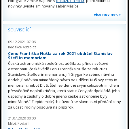
Fotografie z mise najdete v
odkazu na Flickr
, po rozkliknutí
novinky uvidíte zmiňovaný záběr Měsíce.
více novinek »
SOUVISEJÍCÍ
09.12.2021 07:06
Redakce Astro.cz
Cenu Františka Nušla za rok 2021 obdržel Stanislav
Štefl in memoriam
Česká astronomická společnost udělila za přínos světové
astronomii i české vědě Cenu Františka Nušla za rok 2021
Stanislavu Šteflovi in memoriam. Jiří Grygar ke svému návrhu
dodal: „Podávám mimořádný návrh na udělení Nušlovy ceny in
memoriam, neboť Dr. S. Štefl evidentně svým celoživotním dílem
přesvědčivě naplnil kritéria, která statut Ceny předpokládá. Jeho
úspěchy a zásluhy o dobré jméno české astronomie byly
mimořádné.“ Z epidemických důvodů se slavnostní předání ceny
za účasti rodiny posouvá na příští rok.
21.07.2020 00:00
Miloš Podařil