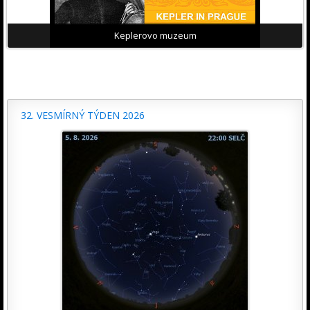
Keplerovo muzeum
32. VESMÍRNÝ TÝDEN 2026