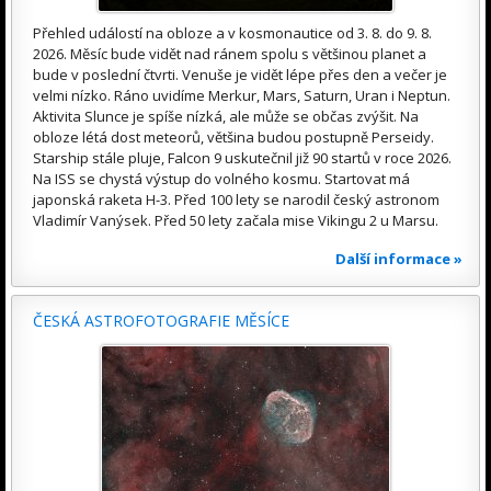
Přehled událostí na obloze a v kosmonautice od 3. 8. do 9. 8.
2026. Měsíc bude vidět nad ránem spolu s většinou planet a
bude v poslední čtvrti. Venuše je vidět lépe přes den a večer je
velmi nízko. Ráno uvidíme Merkur, Mars, Saturn, Uran i Neptun.
Aktivita Slunce je spíše nízká, ale může se občas zvýšit. Na
obloze létá dost meteorů, většina budou postupně Perseidy.
Starship stále pluje, Falcon 9 uskutečnil již 90 startů v roce 2026.
Na ISS se chystá výstup do volného kosmu. Startovat má
japonská raketa H-3. Před 100 lety se narodil český astronom
Vladimír Vanýsek. Před 50 lety začala mise Vikingu 2 u Marsu.
Další informace »
ČESKÁ ASTROFOTOGRAFIE MĚSÍCE