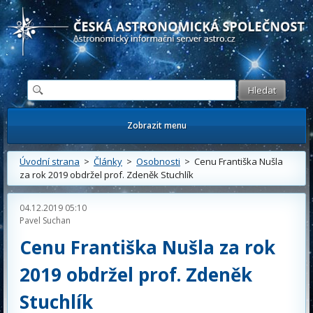
Česká astronomická společnost - Informační astronomický server
Zobrazit menu
Úvodní strana
>
Články
>
Osobnosti
> Cenu Františka Nušla
za rok 2019 obdržel prof. Zdeněk Stuchlík
04.12.2019 05:10
Pavel Suchan
Cenu Františka Nušla za rok
2019 obdržel prof. Zdeněk
Stuchlík