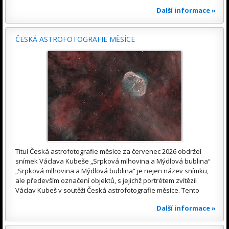
Další informace »
ČESKÁ ASTROFOTOGRAFIE MĚSÍCE
Titul Česká astrofotografie měsíce za červenec 2026 obdržel
snímek Václava Kubeše „Srpková mlhovina a Mýdlová bublina“
„Srpková mlhovina a Mýdlová bublina“ je nejen název snímku,
ale především označení objektů, s jejichž portrétem zvítězil
Václav Kubeš v soutěži Česká astrofotografie měsíce. Tento
Další informace »