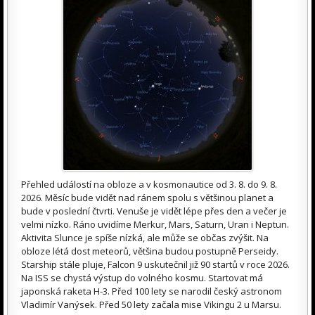
Přehled událostí na obloze a v kosmonautice od 3. 8. do 9. 8.
2026. Měsíc bude vidět nad ránem spolu s většinou planet a
bude v poslední čtvrti. Venuše je vidět lépe přes den a večer je
velmi nízko. Ráno uvidíme Merkur, Mars, Saturn, Uran i Neptun.
Aktivita Slunce je spíše nízká, ale může se občas zvýšit. Na
obloze létá dost meteorů, většina budou postupně Perseidy.
Starship stále pluje, Falcon 9 uskutečnil již 90 startů v roce 2026.
Na ISS se chystá výstup do volného kosmu. Startovat má
japonská raketa H-3. Před 100 lety se narodil český astronom
Vladimír Vanýsek. Před 50 lety začala mise Vikingu 2 u Marsu.