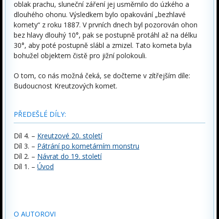
oblak prachu, sluneční záření jej usměrnilo do úzkého a
dlouhého ohonu. Výsledkem bylo opakování „bezhlavé
komety“ z roku 1887. V prvních dnech byl pozorován ohon
bez hlavy dlouhý 10°, pak se postupně protáhl až na délku
30°, aby poté postupně slábl a zmizel. Tato kometa byla
bohužel objektem čistě pro jižní polokouli.
O tom, co nás možná čeká, se dočteme v zítřejším díle:
Budoucnost Kreutzových komet.
PŘEDEŠLÉ DÍLY:
Díl 4. –
Kreutzové 20. století
Díl 3. –
Pátrání po kometárním monstru
Díl 2. –
Návrat do 19. století
Díl 1. –
Úvod
O AUTOROVI