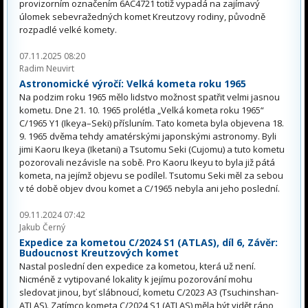
provizorním označením 6AC4721 totiž vypadá na zajímavý
úlomek sebevražedných komet Kreutzovy rodiny, původně
rozpadlé velké komety.
07.11.2025 08:20
Radim Neuvirt
Astronomické výročí: Velká kometa roku 1965
Na podzim roku 1965 mělo lidstvo možnost spatřit velmi jasnou
kometu. Dne 21. 10. 1965 prolétla „Velká kometa roku 1965“
C/1965 Y1 (Ikeya–Seki) přísluním. Tato kometa byla objevena 18.
9. 1965 dvěma tehdy amatérskými japonskými astronomy. Byli
jimi Kaoru Ikeya (Iketani) a Tsutomu Seki (Cujomu) a tuto kometu
pozorovali nezávisle na sobě. Pro Kaoru Ikeyu to byla již pátá
kometa, na jejímž objevu se podílel. Tsutomu Seki měl za sebou
v té době objev dvou komet a C/1965 nebyla ani jeho poslední.
09.11.2024 07:42
Jakub Černý
Expedice za kometou C/2024 S1 (ATLAS), díl 6, Závěr:
Budoucnost Kreutzových komet
Nastal poslední den expedice za kometou, která už není.
Nicméně z vytipované lokality k jejímu pozorování mohu
sledovat jinou, byť slábnoucí, kometu C/2023 A3 (Tsuchinshan-
ATLAS). Zatímco kometa C/2024 S1 (ATLAS) měla být vidět ráno