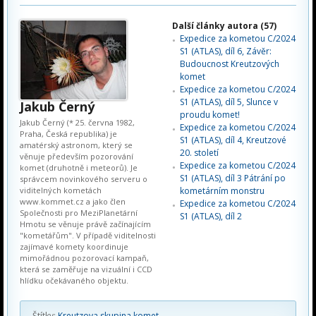
Další články autora (57)
Expedice za kometou C/2024
S1 (ATLAS), díl 6, Závěr:
Budoucnost Kreutzových
komet
Expedice za kometou C/2024
S1 (ATLAS), díl 5, Slunce v
Jakub Černý
proudu komet!
Jakub Černý (* 25. června 1982,
Expedice za kometou C/2024
Praha, Česká republika) je
S1 (ATLAS), díl 4, Kreutzové
amatérský astronom, který se
20. století
věnuje především pozorování
Expedice za kometou C/2024
komet (druhotně i meteorů). Je
S1 (ATLAS), díl 3 Pátrání po
správcem novinkového serveru o
viditelných kometách
kometárním monstru
www.kommet.cz a jako člen
Expedice za kometou C/2024
Společnosti pro MeziPlanetární
S1 (ATLAS), díl 2
Hmotu se věnuje právě začínajícím
"kometářům". V případě viditelnosti
zajímavé komety koordinuje
mimořádnou pozorovací kampaň,
která se zaměřuje na vizuální i CCD
hlídku očekávaného objektu.
Štítky:
Kreutzova skupina komet