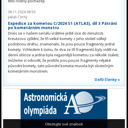
této rodiny pocházejí.
06.11.2024 06:56
Jakub Černý
Expedice za kometou C/2024 S1 (ATLAS), díl 3 Pátrání
po kometárním monstru
Dnes se v našem seriálu vrátíme ještě více do minulosti.
Kreutzovo zjištění, že tři velké komety z jeho století sdílejí
podobnou dráhu, znamenalo, že jsou pouze fragmenty jedné
komety. Vzhledem k tomu, že dva ze tří fragmentů byly vidět na
denní obloze a jedna byla nejjasnější kometou za několik staletí,
můžeme si odvodit, že jestliže jsou pouze fragmenty nějaké
původní komety, tato původní kometa musela být skutečným
kometárním monstrem.
Další články »
Otestujte své znalosti