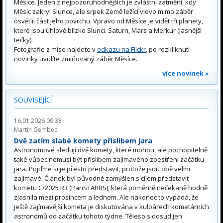
Měsíce. Jeden z nejpozoruhodnějších je zvláštní zatmění, kdy
Měsíc zakryl Slunce, ale srpek Země ležící vlevo mimo záběr
osvětlil část jeho povrchu. Vpravo od Měsíce je vidět tři planety,
které jsou úhlově blízko Slunci. Saturn, Mars a Merkur (jasnější
tečky).
Fotografie z mise najdete v
odkazu na Flickr
, po rozkliknutí
novinky uvidíte zmiňovaný záběr Měsíce.
více novinek »
SOUVISEJÍCÍ
16.01.2026 09:33
Martin Gembec
Dvě zatím slabé komety příslibem jara
Astronomové sledují dvě komety, které mohou, ale pochopitelně
také vůbec nemusí být příslibem zajímavého zpestření začátku
jara. Pojďme si je přesto představit, protože jsou obě velmi
zajímavé. Článek byl původně zamýšlen s cílem představit
kometu C/2025 R3 (PanSTARRS), která poměrně nečekaně hodně
zjasnila mezi prosincem a lednem. Ale nakonec to vypadá, že
ještě zajímavější kometa je diskutována v kuloárech kometárních
astronomů od začátku tohoto týdne. Těleso s dosud jen