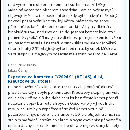
nad východním obzorem, kometa Tsuchinshan-ATLAS je
viditelná večer nad obzorem západním. Tam se ovšem nyní
objevuje Měsíc, a tak poslední den, kdy byl relativně neškodný a
nevadil pozorování komety, byl včera. Mám tedy za sebou
příhodné rozloučení s touto kometou, která byla viditelná v
binokuláru 8x40 nad Pico del Teide. Jasnost komety byla stále
poměrně vysoká, 6,5 mag, na viditelnost pouhým okem to ovšem
ani na tomto místě už nestačí. V binokuláru byl ale vidět pěkný
ohon, dlouhý 2,5°. Magický byl pohled na úzký srpek Měsíce a
Venuši spolu s magickým pozadím majestátního Pico del Teide.
07.11.2024 06:45
Jakub Černý
Expedice za kometou C/2024 S1 (ATLAS), díl 4,
Kreutzové 20. století
Po bezhlavém zázraku v roce 1887 nastala poměrně dlouhá
přestávka, kdy nebylo po kometách Kreutzovy skupiny ani vidu
ani slechu. Až po dlouhé době sérii let bez těchto komet přerušil
nečekaný objev Du Toita z Boyden Observatory v Jihoafrické
republice. Tím byla započata série čtyř komet vizuálně
pozorovatelných, které lízly Slunce ve 20. století. Jedna z nich se
stala mimořádně jasným objektem a svým chováním připomněla
možná dávný rozpad kometárního obra, z nějž všechny komety