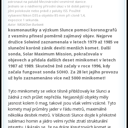
astronaut na palubě Mezinárodní vesmírné stanice.
Jednalo se o nádherný přírodní úkaz v té době patrný z
jižní polokoule nebo právě z paluby ISS. Použité
vybavení Nikon D3S a objektiv 85 mm při cloně 1,4,
expozice 1 sekunda.
Autor: NASA/Dan Burbank
kosmonautiky a výzkum Slunce pomocí koronografů
z vesmíru přinesl poměrně zajímavý objev. Nejprve
družice Solwind zaznamenala v letech 1979 až 1985 ve
sluneční koróně zánik devíti menších komet. Další
sonda, Solar Maximum Mission, pokračovala v
objevech a přidala dalších deset minikomet v letech
1987 až 1989. Skutečné žně začaly v roce 1996, kdy
začala fungovat sonda SOHO. Za 28 let jejího provozu
už bylo zaznamenáno více než 5000 minikomet!
Tyto minikomety se velice těsně přibližovaly ke Slunci a
žádná z nich průlet nepřežila. Nejjasnější objekty měly
jasnost kolem 0 mag, takové jsou však velmi vzácné. Tyto
komety mají průměry jader v řádu metrů, maximálně
několika desítek metrů. V blízkosti Slunce dojde k překotné
sublimaci hornin a jádro velmi rychle ztratí strukturální
integritu. Ukázalo se, že na dráze Kreutzových komet je