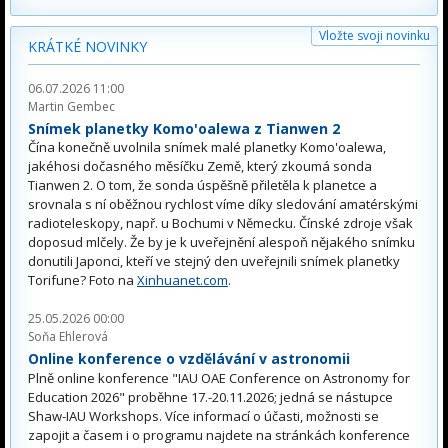
Vložte svoji novinku
KRÁTKÉ NOVINKY
06.07.2026 11:00
Martin Gembec
Snímek planetky Komo'oalewa z Tianwen 2
Čína konečně uvolnila snímek malé planetky Komo'oalewa,
jakéhosi dočasného měsíčku Země, který zkoumá sonda
Tianwen 2. O tom, že sonda úspěšně přiletěla k planetce a
srovnala s ní oběžnou rychlost víme díky sledování amatérskými
radioteleskopy, např. u Bochumi v Německu. Čínské zdroje však
doposud mlčely. Že by je k uveřejnění alespoň nějakého snímku
donutili Japonci, kteří ve stejný den uveřejnili snímek planetky
Torifune? Foto na
Xinhuanet.com
.
25.05.2026 00:00
Soňa Ehlerová
Online konference o vzdělávání v astronomii
Plně online konference "IAU OAE Conference on Astronomy for
Education 2026" proběhne 17.-20.11.2026; jedná se nástupce
Shaw-IAU Workshops. Více informací o účasti, možnosti se
zapojit a časem i o programu najdete na stránkách konference