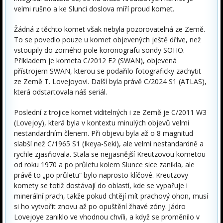
velmi rušno a ke Slunci doslova míří proud komet.
Žádná z těchto komet však nebyla pozorovatelná ze Země.
To se povedlo pouze u komet objevených ještě dříve, než
vstoupily do zorného pole koronografu sondy SOHO.
Příkladem je kometa C/2012 E2 (SWAN), objevená
přístrojem SWAN, kterou se podařilo fotograficky zachytit
ze Země T. Lovejoyovi. Další byla právě C/2024 S1 (ATLAS),
která odstartovala náš seriál.
Poslední z trojice komet viditelných i ze Země je C/2011 W3
(Lovejoy), která byla v kontextu minulých objevů velmi
nestandardním členem. Při objevu byla až o 8 magnitud
slabší než C/1965 S1 (Ikeya-Seki), ale velmi nestandardně a
rychle zjasňovala. Stala se nejjasnější Kreutzovou kometou
od roku 1970 a po průletu kolem Slunce sice zanikla, ale
právě to „po průletu“ bylo naprosto klíčové. Kreutzovy
komety se totiž dostávají do oblastí, kde se vypařuje i
minerální prach, takže pokud chtějí mít prachový ohon, musí
si ho vytvořit znovu až po opuštění žhavé zóny. Jádro
Lovejoye zaniklo ve vhodnou chvíli, a když se proměnilo v