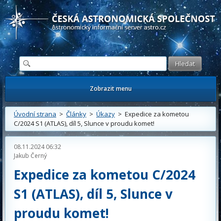
Česká astronomická společnost - Informační astronomický server
Zobrazit menu
Úvodní strana
>
Články
>
Úkazy
> Expedice za kometou
C/2024 S1 (ATLAS), díl 5, Slunce v proudu komet!
08.11.2024 06:32
Jakub Černý
Expedice za kometou C/2024
S1 (ATLAS), díl 5, Slunce v
proudu komet!