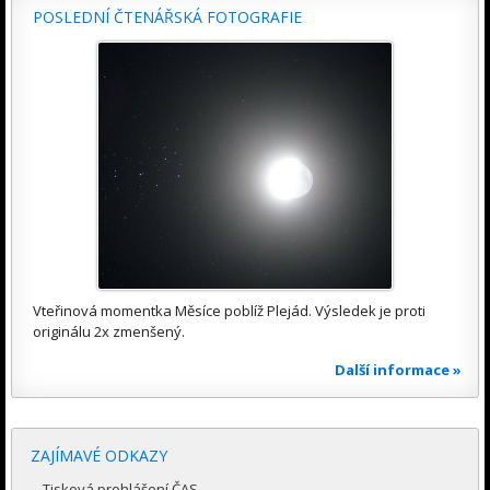
POSLEDNÍ ČTENÁŘSKÁ FOTOGRAFIE
Vteřinová momentka Měsíce poblíž Plejád. Výsledek je proti
originálu 2x zmenšený.
Další informace »
ZAJÍMAVÉ ODKAZY
Tisková prohlášení ČAS