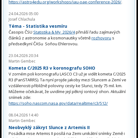
https://astro4edu.org/workshops/iau-oae-conference-2026/
.
24.04.2026 05:00
Josef Chlachula
Téma - Statistika vesmíru
Časopis ČSU
Statistika & My 2026/4
přináší řadu zajímavých
článků z astronomie a kosmonautiky včetně
rozhovoru
s
předsedkyní ČASu Soňou Ehlerovou.
23.04.2026 20:34
Martin Gembec
Kometa C/2025 R3 v koronografu SOHO
V zorném poli koronografu LASCO C3 už je vidět kometa C/2025
R3 (PanSTARRS). Ta nyní projde jakoby mezi Sluncem a Zemí ve
vzdálenosti přibližně poloviny cesty ke Slunci, tedy 75 mil. km.
Můžeme očekávat, že uvidíme její pěkný iontový ohon. Aktuální
snímek zde:
https://soho.nascom.nasa.gov/data/realtime/c3/512/
08.04.2026 14:40
Martin Gembec
Neobvyklý zákryt Slunce z Artemis II
Posádka mise Artemis II posílá na Zemi unikátní snímky Země i