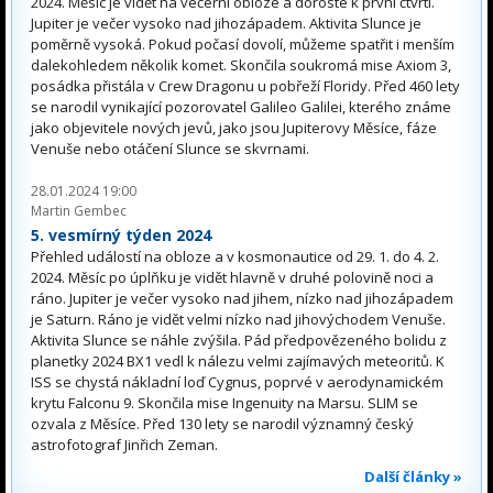
2024. Měsíc je vidět na večerní obloze a doroste k první čtvrti.
Jupiter je večer vysoko nad jihozápadem. Aktivita Slunce je
poměrně vysoká. Pokud počasí dovolí, můžeme spatřit i menším
dalekohledem několik komet. Skončila soukromá mise Axiom 3,
posádka přistála v Crew Dragonu u pobřeží Floridy. Před 460 lety
se narodil vynikající pozorovatel Galileo Galilei, kterého známe
jako objevitele nových jevů, jako jsou Jupiterovy Měsíce, fáze
Venuše nebo otáčení Slunce se skvrnami.
28.01.2024 19:00
Martin Gembec
5. vesmírný týden 2024
Přehled událostí na obloze a v kosmonautice od 29. 1. do 4. 2.
2024. Měsíc po úplňku je vidět hlavně v druhé polovině noci a
ráno. Jupiter je večer vysoko nad jihem, nízko nad jihozápadem
je Saturn. Ráno je vidět velmi nízko nad jihovýchodem Venuše.
Aktivita Slunce se náhle zvýšila. Pád předpovězeného bolidu z
planetky 2024 BX1 vedl k nálezu velmi zajímavých meteoritů. K
ISS se chystá nákladní loď Cygnus, poprvé v aerodynamickém
krytu Falconu 9. Skončila mise Ingenuity na Marsu. SLIM se
ozvala z Měsíce. Před 130 lety se narodil významný český
astrofotograf Jinřich Zeman.
Další články »