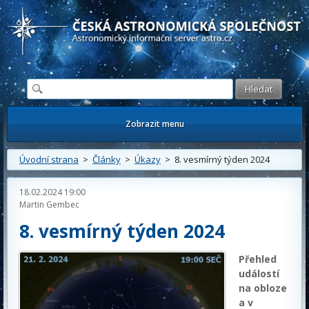
Česká astronomická společnost - Informační astronomický server
Zobrazit menu
Úvodní strana
>
Články
>
Úkazy
> 8. vesmírný týden 2024
18.02.2024 19:00
Martin Gembec
8. vesmírný týden 2024
Přehled
událostí
na obloze
a v