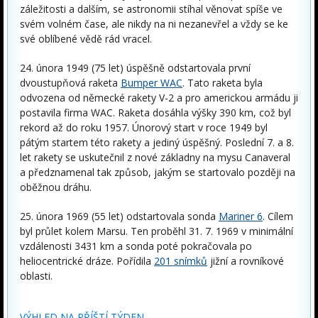
záležitosti a dalším, se astronomii stíhal věnovat spíše ve
svém volném čase, ale nikdy na ni nezanevřel a vždy se ke
své oblíbené vědě rád vracel.
24. února 1949 (75 let) úspěšně odstartovala první
dvoustupňová raketa
Bumper WAC
. Tato raketa byla
odvozena od německé rakety V-2 a pro americkou armádu ji
postavila firma WAC. Raketa dosáhla výšky 390 km, což byl
rekord až do roku 1957. Únorový start v roce 1949 byl
pátým startem této rakety a jediný úspěšný. Poslední 7. a 8.
let rakety se uskutečnil z nové základny na mysu Canaveral
a předznamenal tak způsob, jakým se startovalo později na
oběžnou dráhu.
25. února 1969 (55 let) odstartovala sonda
Mariner 6
. Cílem
byl průlet kolem Marsu. Ten proběhl 31. 7. 1969 v minimální
vzdálenosti 3431 km a sonda poté pokračovala po
heliocentrické dráze. Pořídila
201 snímků
jižní a rovníkové
oblasti.
VÝHLED NA PŘÍŠTÍ TÝDEN