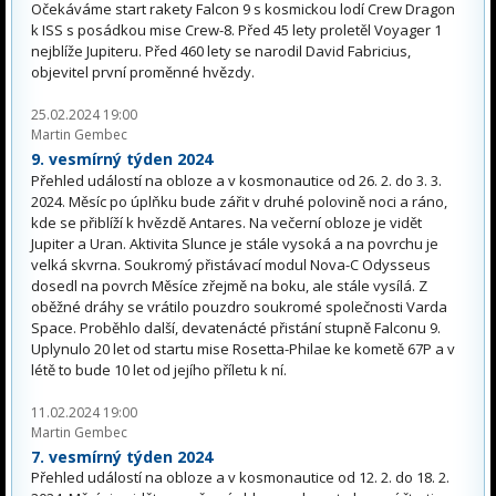
Očekáváme start rakety Falcon 9 s kosmickou lodí Crew Dragon
k ISS s posádkou mise Crew-8. Před 45 lety proletěl Voyager 1
nejblíže Jupiteru. Před 460 lety se narodil David Fabricius,
objevitel první proměnné hvězdy.
25.02.2024 19:00
Martin Gembec
9. vesmírný týden 2024
Přehled událostí na obloze a v kosmonautice od 26. 2. do 3. 3.
2024. Měsíc po úplňku bude zářit v druhé polovině noci a ráno,
kde se přiblíží k hvězdě Antares. Na večerní obloze je vidět
Jupiter a Uran. Aktivita Slunce je stále vysoká a na povrchu je
velká skvrna. Soukromý přistávací modul Nova-C Odysseus
dosedl na povrch Měsíce zřejmě na boku, ale stále vysílá. Z
oběžné dráhy se vrátilo pouzdro soukromé společnosti Varda
Space. Proběhlo další, devatenácté přistání stupně Falconu 9.
Uplynulo 20 let od startu mise Rosetta-Philae ke kometě 67P a v
létě to bude 10 let od jejího příletu k ní.
11.02.2024 19:00
Martin Gembec
7. vesmírný týden 2024
Přehled událostí na obloze a v kosmonautice od 12. 2. do 18. 2.