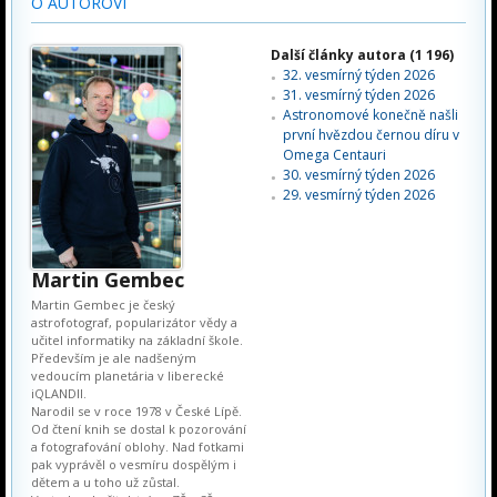
O AUTOROVI
Další články autora (1 196)
32. vesmírný týden 2026
31. vesmírný týden 2026
Astronomové konečně našli
první hvězdou černou díru v
Omega Centauri
30. vesmírný týden 2026
29. vesmírný týden 2026
Martin Gembec
Martin Gembec je český
astrofotograf, popularizátor vědy a
učitel informatiky na základní škole.
Především je ale nadšeným
vedoucím planetária v liberecké
iQLANDII.
Narodil se v roce 1978 v České Lípě.
Od čtení knih se dostal k pozorování
a fotografování oblohy. Nad fotkami
pak vyprávěl o vesmíru dospělým i
dětem a u toho už zůstal.