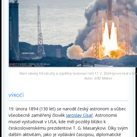
Start rakety H3 (druhý a úspěšný testovací let) 17. 2. 2024 (první test v 
Autor: X/RZ Makise
VÝROČÍ
19. února 1894 (130 let) se narodil český astronom a vůbec
všeobecně zaměřený člověk
Jaroslav Císař
. Astronomii
musel vystudovat v USA, kde měl později blízko k
československému prezidentovi T. G. Masarykovi. Díky svým
dalším aktivitám, jako je vydávání časopisu, diplomatické