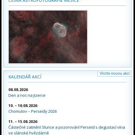
ČESKÁ ASTROFOTOGRAFIE MĚSÍCE
Vložte novou akci
KALENDÁŘ AKCÍ
08.08.2026
Den a noc na Jizerce
10. – 16.08.2026
Chomutov – Perseidy 2026
11. – 15.08.2026
Částečné zatmění Slunce a pozorování Perseid s degustací vína
ve slánské hvězdárně