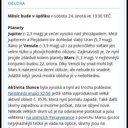
OBLOHA
Měsíc bude v úplňku
v sobotu 24. února ve 13:30 SEČ.
Planety
Jupiter
(−2,3 mag) je večer vysoko nad jihozápadem. Mezi
Jupiterem a Plejádami lze dohledat slabý Uran (5,7 mag).
Ráno je
Venuše
(−3,9 mag) už i za pokročilého svítání jen
velmi nízko u jihovýchodního obzoru. Zajímavostí je, že nyní
projde zdánlivě kolem planety
Mars
(1,3 mag). V nejtěsnější
konjunkci budou 22. února. Díky Venuši by snad mohl být
Mars k nalezení na denní obloze, ale nebude to snadné,
zvláště když jasná modrá obloha je v nedohlednu.
Aktivita Slunce
byla vysoká a nyní asi trochu poklesne.
Nejsilnější erupci X2,56
ještě stihla vyprodukovat velká
aktivní oblast č. 3576, která nyní pomalu zapadá. Také další
skvrny zapadnou a musíme počkat, zda se objeví nové.
Několik velkých skvrn už je na odvrácené polokouli a jsou
viditelná i
na snímcích Perseverance
z povrchu Marsu (pozor
nejvýraznější tečka je vada na optice, skvrny jsou na