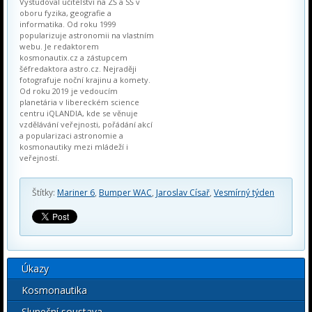
Vystudoval učitelství na ZŠ a SŠ v
oboru fyzika, geografie a
informatika. Od roku 1999
popularizuje astronomii na vlastním
webu. Je redaktorem
kosmonautix.cz a zástupcem
šéfredaktora astro.cz. Nejraději
fotografuje noční krajinu a komety.
Od roku 2019 je vedoucím
planetária v libereckém science
centru iQLANDIA, kde se věnuje
vzdělávání veřejnosti, pořádání akcí
a popularizaci astronomie a
kosmonautiky mezi mládeží i
veřejností.
Štítky:
Mariner 6
,
Bumper WAC
,
Jaroslav Císař
,
Vesmírný týden
Úkazy
Kosmonautika
Sluneční soustava