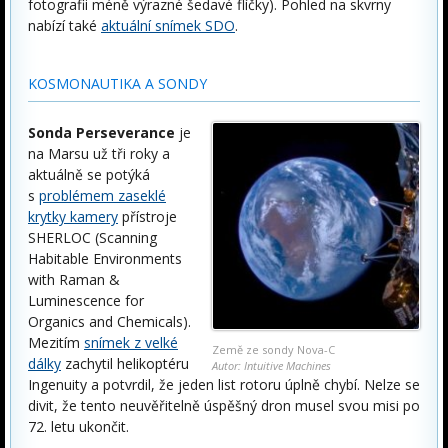
fotografii méně výrazné šedavé flíčky). Pohled na skvrny
nabízí také
aktuální snímek SDO
.
KOSMONAUTIKA A SONDY
Sonda Perseverance
je
na Marsu už tři roky a
aktuálně se potýká
s
problémem zaseklé
krytky kamery
přístroje
SHERLOC (Scanning
Habitable Environments
with Raman &
Luminescence for
Organics and Chemicals).
Mezitím
snímek z velké
Země ze sondy Nova-C
dálky
zachytil helikoptéru
Autor: Intuitive Machines
Ingenuity a potvrdil, že jeden list rotoru úplně chybí. Nelze se
divit, že tento neuvěřitelně úspěšný dron musel svou misi po
72. letu ukončit.