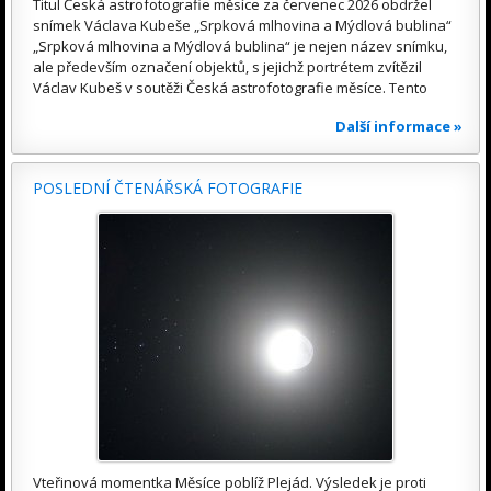
Titul Česká astrofotografie měsíce za červenec 2026 obdržel
snímek Václava Kubeše „Srpková mlhovina a Mýdlová bublina“
„Srpková mlhovina a Mýdlová bublina“ je nejen název snímku,
ale především označení objektů, s jejichž portrétem zvítězil
Václav Kubeš v soutěži Česká astrofotografie měsíce. Tento
Další informace »
POSLEDNÍ ČTENÁŘSKÁ FOTOGRAFIE
Vteřinová momentka Měsíce poblíž Plejád. Výsledek je proti