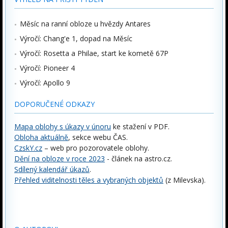
Měsíc na ranní obloze u hvězdy Antares
Výročí: Chang'e 1, dopad na Měsíc
Výročí: Rosetta a Philae, start ke kometě 67P
Výročí: Pioneer 4
Výročí: Apollo 9
DOPORUČENÉ ODKAZY
Mapa oblohy s úkazy v únoru
ke stažení v PDF.
Obloha aktuálně
, sekce webu ČAS.
CzskY.cz
– web pro pozorovatele oblohy.
Dění na obloze v roce 2023
- článek na astro.cz.
Sdílený kalendář úkazů
.
Přehled viditelnosti těles a vybraných objektů
(z Milevska).