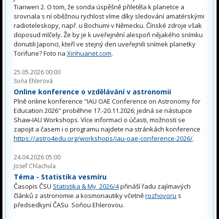
Tianwen 2. O tom, že sonda úspěšně přiletěla k planetce a
srovnala s ní oběžnou rychlost víme díky sledování amatérskými
radioteleskopy, např. u Bochumi v Německu. Čínské zdroje však
doposud mlčely. Že by je k uveřejnění alespoň nějakého snímku
donutili Japonci, kteří ve stejný den uveřejnili snímek planetky
Torifune? Foto na
Xinhuanet.com
.
25.05.2026 00:00
Soňa Ehlerová
Online konference o vzdělávání v astronomii
Plně online konference "IAU OAE Conference on Astronomy for
Education 2026" proběhne 17.-20.11.2026; jedná se nástupce
Shaw-IAU Workshops. Více informací o účasti, možnosti se
zapojit a časem i o programu najdete na stránkách konference
https://astro4edu.org/workshops/iau-oae-conference-2026/
.
24.04.2026 05:00
Josef Chlachula
Téma - Statistika vesmíru
Časopis ČSU
Statistika & My 2026/4
přináší řadu zajímavých
článků z astronomie a kosmonautiky včetně
rozhovoru
s
předsedkyní ČASu Soňou Ehlerovou.