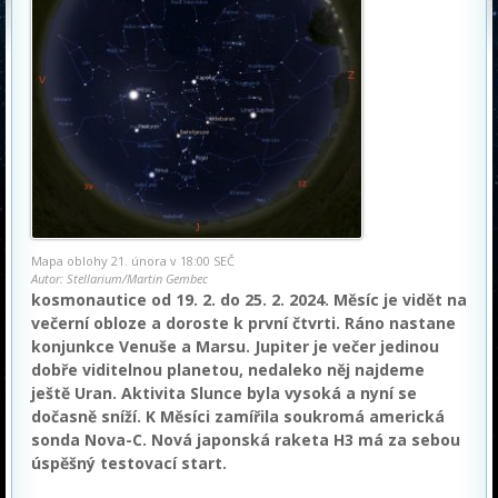
Mapa oblohy 21. února v 18:00 SEČ
Autor: Stellarium/Martin Gembec
kosmonautice od 19. 2. do 25. 2. 2024. Měsíc je vidět na
večerní obloze a doroste k první čtvrti. Ráno nastane
konjunkce Venuše a Marsu. Jupiter je večer jedinou
dobře viditelnou planetou, nedaleko něj najdeme
ještě Uran. Aktivita Slunce byla vysoká a nyní se
dočasně sníží. K Měsíci zamířila soukromá americká
sonda Nova-C. Nová japonská raketa H3 má za sebou
úspěšný testovací start.