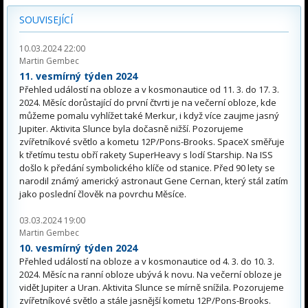
SOUVISEJÍCÍ
10.03.2024 22:00
Martin Gembec
11. vesmírný týden 2024
Přehled událostí na obloze a v kosmonautice od 11. 3. do 17. 3.
2024. Měsíc dorůstající do první čtvrti je na večerní obloze, kde
můžeme pomalu vyhlížet také Merkur, i když více zaujme jasný
Jupiter. Aktivita Slunce byla dočasně nižší. Pozorujeme
zvířetníkové světlo a kometu 12P/Pons-Brooks. SpaceX směřuje
k třetímu testu obří rakety SuperHeavy s lodí Starship. Na ISS
došlo k předání symbolického klíče od stanice. Před 90 lety se
narodil známý americký astronaut Gene Cernan, který stál zatím
jako poslední člověk na povrchu Měsíce.
03.03.2024 19:00
Martin Gembec
10. vesmírný týden 2024
Přehled událostí na obloze a v kosmonautice od 4. 3. do 10. 3.
2024. Měsíc na ranní obloze ubývá k novu. Na večerní obloze je
vidět Jupiter a Uran. Aktivita Slunce se mírně snížila. Pozorujeme
zvířetníkové světlo a stále jasnější kometu 12P/Pons-Brooks.