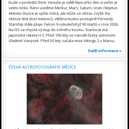
bude v poslední čtvrti. Venuše je vidět lépe přes den a večer je
velmi nízko. Ráno uvidíme Merkur, Mars, Saturn, Uran i Neptun.
Aktivita Slunce je spíše nízká, ale může se občas zvýšit. Na
obloze létá dost meteorů, většina budou postupně Perseidy.
Starship stále pluje, Falcon 9 uskutečnil již 90 startů v roce 2026.
Na ISS se chystá výstup do volného kosmu. Startovat má
japonská raketa H-3. Před 100 lety se narodil český astronom
Vladimír Vanýsek. Před 50 lety začala mise Vikingu 2 u Marsu.
Další informace »
ČESKÁ ASTROFOTOGRAFIE MĚSÍCE