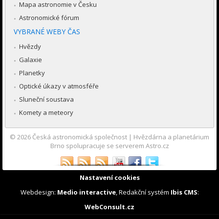
Mapa astronomie v Česku
Astronomické fórum
VYBRANÉ WEBY ČAS
Hvězdy
Galaxie
Planetky
Optické úkazy v atmosféře
Sluneční soustava
Komety a meteory
© 2026
Česká astronomická společnost
|
Hvězdárna a planetárium
Brno spolupracuje se serverem Astro.cz
Nastavení cookies
Webdesign:
Medio interactive
, Redakční systém
Ibis CMS
:
WebConsult.cz