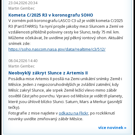
23.04.2026 20:34
Martin Gembec
Kometa C/2025 R3 v koronografu SOHO
V zorném poli koronografu LASCO C3 už je vidět kometa C/2025
R3 (PanSTARRS). Ta nyní projde jakoby mezi Sluncem a Zemí ve
vzdálenosti přibližně poloviny cesty ke Slunci, tedy 75 mil. km.
Můžeme očekávat, že uvidíme její pěkný iontový ohon. Aktuální
snímek zde:
https://soho.nascom.nasa.gov/data/realtime/c3/512/
08.04.2026 14:40
Martin Gembec
Neobvyklý zákryt Slunce z Artemis II
Posádka mise Artemis II posílá na Zemi unikátní snímky Země i
Měsíce. Jeden z nejpozoruhodnějších je zvláštní zatmění, kdy
Měsíc zakryl Slunce, ale srpek Země ležící vlevo mimo záběr
osvětlil část jeho povrchu. Vpravo od Měsíce je vidět tři planety,
které jsou úhlově blízko Slunci. Saturn, Mars a Merkur (jasnější
tečky).
Fotografie z mise najdete v
odkazu na Flickr
, po rozkliknutí
novinky uvidíte zmiňovaný záběr Měsíce.
více novinek »