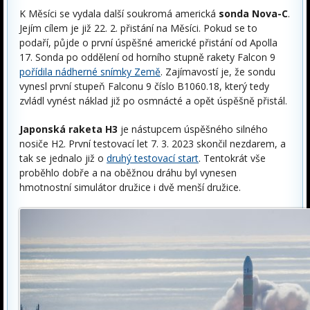
K Měsíci se vydala další soukromá americká
sonda Nova-C
.
Jejím cílem je již 22. 2. přistání na Měsíci. Pokud se to
podaří, půjde o první úspěšné americké přistání od Apolla
17. Sonda po oddělení od horního stupně rakety Falcon 9
pořídila nádherné snímky Země
. Zajímavostí je, že sondu
vynesl první stupeň Falconu 9 číslo B1060.18, který tedy
zvládl vynést náklad již po osmnácté a opět úspěšně přistál.
Japonská raketa H3
je nástupcem úspěšného silného
nosiče H2. První testovací let 7. 3. 2023 skončil nezdarem, a
tak se jednalo již o
druhý testovací start
. Tentokrát vše
proběhlo dobře a na oběžnou dráhu byl vynesen
hmotnostní simulátor družice i dvě menší družice.