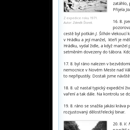
zatáhlo, 
Přijela
Ja
Z expedice roku 1971.
16. 8. js
Autor: Zdeněk Štorek.
pozorov
cestě byl potkán
J. Šilhán
vlekoucí ku
v Hrádku a její manžel, kteří je mě
Hrádku, vydal židle, a když manžel p
setměním dovezeny do tábora. Kdo se
17. 8. byl ráno nalezen v bezvědom
nemocnice v Novém Meste nad Váh
to nepřipustily. Dostali jsme návš
18. 8. už nastal typický expediční ž
vaření a tak dále. Na kontrolu se d
19. 8. ráno se snažila jakási kráva
rozjustovaný dělostřelecký binar.
20. 8.
V. 
navrátil