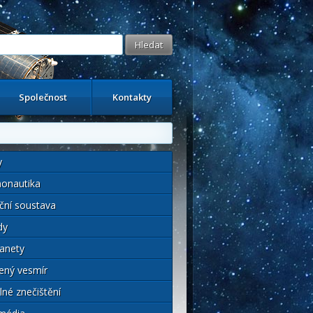
Společnost
Kontakty
y
onautika
ční soustava
dy
anety
ený vesmír
lné znečištění