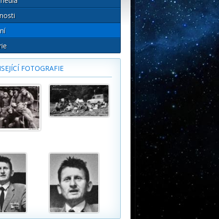
média
nosti
ní
rie
SEJÍCÍ FOTOGRAFIE