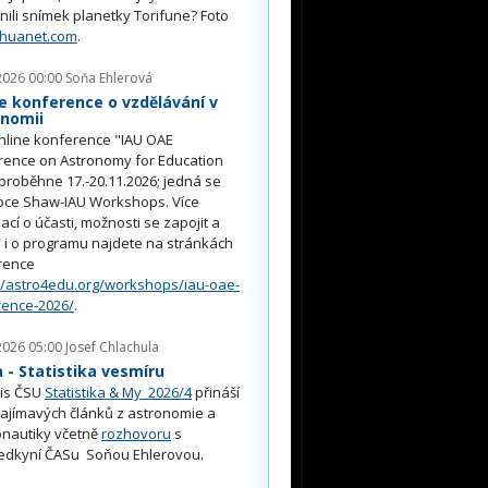
nili snímek planetky Torifune? Foto
nhuanet.com
.
2026 00:00
Soňa Ehlerová
e konference o vzdělávání v
onomii
nline konference "IAU OAE
rence on Astronomy for Education
proběhne 17.-20.11.2026; jedná se
pce Shaw-IAU Workshops. Více
ací o účasti, možnosti se zapojit a
i o programu najdete na stránkách
rence
//astro4edu.org/workshops/iau-oae-
rence-2026/
.
2026 05:00
Josef Chlachula
- Statistika vesmíru
is ČSU
Statistika & My 2026/4
přináší
ajímavých článků z astronomie a
nautiky včetně
rozhovoru
s
edkyní ČASu Soňou Ehlerovou.