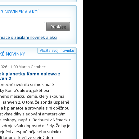
R NOVINEK A AKCÍ
rmace o zasílání novinek a akcí
Vložte svoji novinku
KÉ NOVINKY
2026 11:00
Martin Gembec
ek planetky Komo'oalewa z
wen 2
onečně uvolnila snímek malé
tky Komo'oalewa, jakéhosi
ného měsíčku Země, který zkoumá
 Tianwen 2. O tom, že sonda úspěšně
ěla k planetce a srovnala s ní oběžnou
st víme díky sledování amatérskými
eleskopy, např. u Bochumi v Německu.
 zdroje však doposud mlčely. Že by je
řejnění alespoň nějakého snímku
li Japonci, kteří ve stejný den