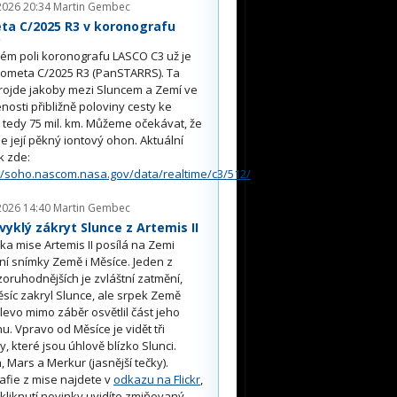
2026 20:34
Martin Gembec
ta C/2025 R3 v koronografu
O
ém poli koronografu LASCO C3 už je
kometa C/2025 R3 (PanSTARRS). Ta
rojde jakoby mezi Sluncem a Zemí ve
nosti přibližně poloviny cesty ke
, tedy 75 mil. km. Můžeme očekávat, že
e její pěkný iontový ohon. Aktuální
k zde:
//soho.nascom.nasa.gov/data/realtime/c3/512/
2026 14:40
Martin Gembec
yklý zákryt Slunce z Artemis II
a mise Artemis II posílá na Zemi
ní snímky Země i Měsíce. Jeden z
oruhodnějších je zvláštní zatmění,
síc zakryl Slunce, ale srpek Země
 vlevo mimo záběr osvětlil část jeho
u. Vpravo od Měsíce je vidět tři
y, které jsou úhlově blízko Slunci.
, Mars a Merkur (jasnější tečky).
afie z mise najdete v
odkazu na Flickr
,
kliknutí novinky uvidíte zmiňovaný