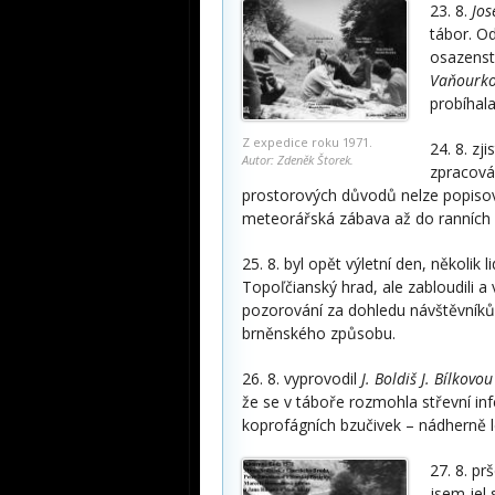
23. 8.
Jos
tábor. O
osazenst
Vaňourk
probíhal
Z expedice roku 1971.
24. 8. zjis
Autor: Zdeněk Štorek.
zpracová
prostorových důvodů nelze popisov
meteorářská zábava až do ranních 
25. 8. byl opět výletní den, několik
Topoľčianský hrad, ale zabloudili a 
pozorování za dohledu návštěvníků z
brněnského způsobu.
26. 8. vyprovodil
J. Boldiš J. Bílkovou
že se v táboře rozmohla střevní infe
koprofágních bzučivek – nádherně le
27. 8. pr
jsem jel