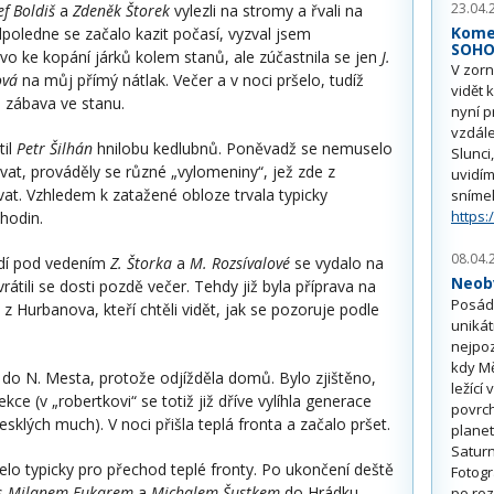
23.04.
ef Boldiš
a
Zdeněk Štorek
vylezli na stromy a řvali na
Kome
dpoledne se začalo kazit počasí, vyzval jsem
SOH
vo ke kopání járků kolem stanů, ale zúčastnila se jen
J.
V zorn
ová
na můj přímý nátlak. Večer a v noci pršelo, tudíž
vidět 
a zábava ve stanu.
nyní p
vzdále
til
Petr Šilhán
hnilobu kedlubnů. Poněvadž se nemuselo
Slunci
vat, prováděly se různé „vylomeniny“, jež zde z
uvidím
at. Vzhledem k zatažené obloze trvala typicky
sníme
https:
hodin.
08.04.
 lidí pod vedením
Z. Štorka
a
M. Rozsívalové
se vydalo na
Neobv
vrátili se dosti pozdě večer. Tehdy již byla příprava na
Posádk
 Hurbanova, kteří chtěli vidět, jak se pozoruje podle
unikát
nejpoz
kdy Mě
do N. Mesta, protože odjížděla domů. Bylo zjištěno,
ležící
kce (v „robertkovi“ se totiž již dříve vylíhla generace
povrch
sklých much). V noci přišla teplá fronta a začalo pršet.
planet
Saturn
šelo typicky pro přechod teplé fronty. Po ukončení deště
Fotogr
 s
Milanem Fukarem
a
Michalem Šustkem
do Hrádku
po roz