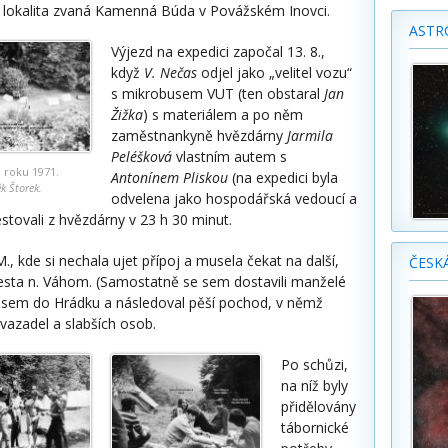
m lokalita zvaná Kamenná Búda v Povážském Inovci.
ASTR
Výjezd na expedici započal 13. 8.,
když
V. Nečas
odjel jako „velitel vozu“
s mikrobusem VUT (ten obstaral
Jan
Žižka
) s materiálem a po něm
zaměstnankyně hvězdárny
Jarmila
Peléšková
vlastním autem s
 roku 1971.
Antonínem Pliskou
(na expedici byla
k Štorek.
odvelena jako hospodářská vedoucí a
estovali z hvězdárny v 23 h 30 minut.
M., kde si nechala ujet přípoj a musela čekat na další,
ČESK
sta n. Váhom. (Samostatně se sem dostavili manželé
usem do Hrádku a následoval pěší pochod, v němž
azadel a slabších osob.
Po schůzi,
na níž byly
přidělovány
tábornické