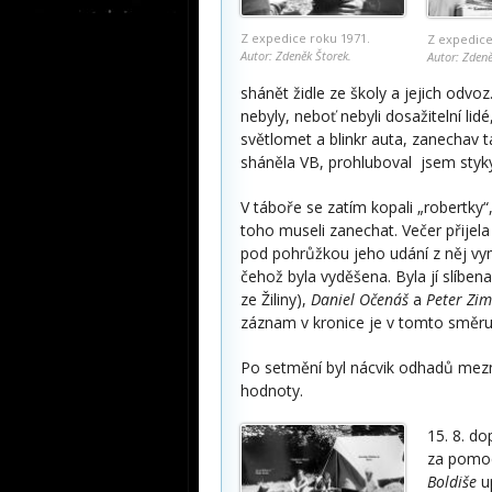
Z expedice roku 1971.
Z expedice
Autor: Zdeněk Štorek.
Autor: Zdeně
shánět židle ze školy a jejich odvo
nebyly, neboť nebyli dosažitelní lidé
světlomet a blinkr auta, zanechav
sháněla VB, prohluboval jsem styky s
V táboře se zatím kopali „robertk
toho museli zanechat. Večer přijel
pod pohrůžkou jeho udání z něj vym
čehož byla vyděšena. Byla jí slíbena
ze Žiliny),
Daniel Očenáš
a
Peter Zim
záznam v kronice je v tomto směru
Po setmění byl nácvik odhadů mezné
hodnoty.
15. 8. do
za pomoc
Boldiše
up