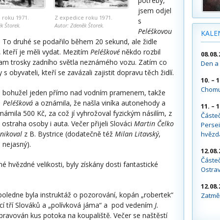
potřeby,
jsem odjel
 roku 1971.
Z expedice roku 1971.
s
k Štorek.
Autor: Zdeněk Štorek.
Peléškovou
KALE
z. To druhé se podařilo během 20 sekund, ale židle
, kteří je měli vydat. Mezitím
Peléškové
někdo rozbil
08.08.
 tam trosky zadního světla neznámého vozu. Zatím co
Den a 
 obyvateli, kteří se zavázali zajistit dopravu těch židlí.
10. – 
Chomu
y“, bohužel jeden přímo nad vodním pramenem, takže
a
Peléšková
a oznámila, že našla viníka autonehody a
11. – 
ámila 500 Kč, za což jí vyhrožoval fyzickým násilím, z
Částe
 ostraha osoby i auta. Večer přijeli Slováci
Martin Čelko
Persei
nikoval
z B. Bystrice (dodatečně též
Milan Litavský
,
hvězd
 nejasný).
12.08.
Částeč
 hvězdné velikosti, byly získány dosti fantastické
Ostra
12.08.
poledne byla instruktáž o pozorování, kopán „robertek“
Zatměn
í tří Slováků a „polívková jáma“ a pod vedením
J.
ravován kus potoka na koupaliště. Večer se naštěstí