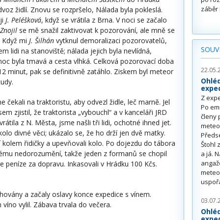
záběr 
odvoz židlí. Znovu se rozpršelo, Nálada byla pokleslá.
ji
J. Peléšková
, když se vrátila z Brna. V noci se začalo
 Znojil
se mě snažil zaktivovat k pozorování, ale mně se
. Když mi
J. Šilhán
vytknul demoralizaci pozorovatelů,
SOUVI
em lidi na stanoviště; nálada jejich byla nevlídná,
noc byla tmavá a cesta vlhká. Celková pozorovací doba
22.05.
2 minut, pak se definitivně zatáhlo. Ziskem byl meteor
Ohléd
tudy.
exped
Z expe
me čekali na traktoristu, aby odvezl židle, leč marně. Jel
Po emi
em zjistil, že traktorista „vybouchl“ a v kanceláři JRD
členy 
vrátila z N. Města, jsme našli tři lidi, ochotné ihned jet.
meteo
 kolo divné věci; ukázalo se, že ho drží jen dvě matky.
Předs
ní kolem řidičky a upevňovali kolo. Po dojezdu do tábora
Štohl 
alému nedorozumění, takže jeden z formanů se chopil
a já. 
angažo
e peníze za dopravu. Inkasovali v Hrádku 100 Kčs.
meteor
uspořá
těhovány a začaly oslavy konce expedice s vínem.
03.07.
víno vylil. Zábava trvala do večera.
Ohléd
exped