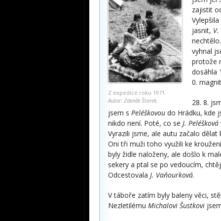
zajistit 
Vylepšila 
jasnit,
V.
nechtělo
vyhnal js
protože 
dosáhla 1
0. magni
Z expedice roku 1971.
Autor: Zdeněk Štorek.
28. 8. js
jsem s
Peléškovou
do Hrádku, kde js
nikdo není. Poté, co se
J. Peléšková
Vyrazili jsme, ale autu začalo dělat
Oni tři muži toho využili ke krouže
byly židle naloženy, ale došlo k m
sekery a ptal se po vedoucím, chtěj
Odcestovala
J. Vaňourková
.
V táboře zatím byly baleny věci, s
Nezletilému
Michalovi Šustkovi
jsem 