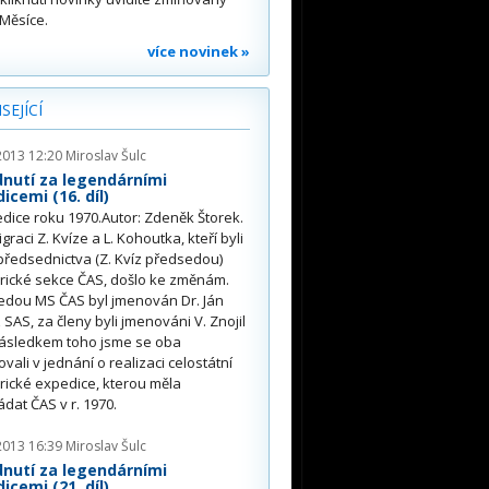
Měsíce.
více novinek »
SEJÍCÍ
2013 12:20
Miroslav Šulc
nutí za legendárními
icemi (16. díl)
dice roku 1970.Autor: Zdeněk Štorek.
graci Z. Kvíze a L. Kohoutka, kteří byli
předsednictva (Z. Kvíz předsedou)
rické sekce ČAS, došlo ke změnám.
edou MS ČAS byl jmenován Dr. Ján
z SAS, za členy byli jmenováni V. Znojil
Následkem toho jsme se oba
vali v jednání o realizaci celostátní
ické expedice, kterou měla
dat ČAS v r. 1970.
2013 16:39
Miroslav Šulc
nutí za legendárními
icemi (21. díl)