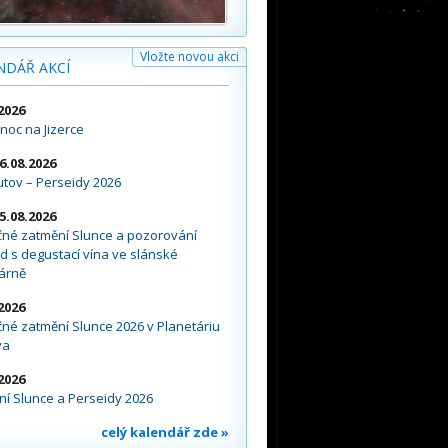
Vložte novou akci
NDÁŘ AKCÍ
2026
noc na Jizerce
16.08.2026
tov – Perseidy 2026
15.08.2026
čné zatmění Slunce a pozorování
d s degustací vína ve slánské
árně
2026
né zatmění Slunce 2026 v Planetáriu
va
2026
í Slunce a Perseidy 2026
celý kalendář zde »