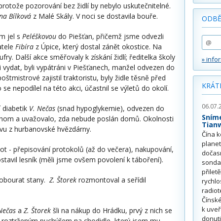
protože pozorování bez židlí by nebylo uskutečnitelné.
na Bílková
z Malé Skály. V noci se dostavila bouře.
ODBĚ
em jel s
Peléškovou
do Piešťan, přičemž jsme odvezli
atele
Fibíra
z Úpice, který dostal zánět okostice. Na
fry. Další akce směřovaly k získání židlí; ředitelka školy
» info
li vydat, byli vypátráni v Piešťanech, manžel odvezen do
oštmistrové zajistil traktoristu, byly židle těsně před
KRÁT
 nepodílel na této akci, účastnil se výletů do okolí.
06.07.
í diabetik
V. Nečas
(snad hypoglykemie), odvezen do
Sním
om a uvažovalo, zda nebude poslán domů. Okolnosti
Tian
těvu z hurbanovské hvězdárny.
Čína k
plane
ivot - přepisování protokolů (až do večera), nakupování,
dočas
ostavil lesník (měli jsme ovšem povolení k táboření).
sonda
přilet
 pobourat stany.
Z. Štorek
rozmontoval a seřídil
rychlo
radiot
Čínské
k uve
Nečas
a
Z. Štorek
šli na nákup do Hrádku, prvý z nich se
donuti
 s roztrženým puchýřem na chodidle, který jsem mu