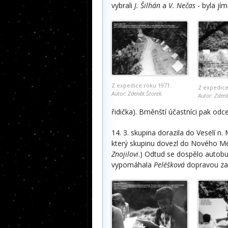
vybrali
J. Šilhán
a
V. Nečas
- byla jí
Z expedice roku 1971.
Z expedice
Autor: Zdeněk Štorek.
Autor: Zdeně
řidička). Brněnští účastníci pak odc
14. 3. skupina dorazila do Veselí n. 
který skupinu dovezl do Nového Me
Znojilovi
.) Odtud se dospělo autob
vypomáhala
Peléšková
dopravou zav