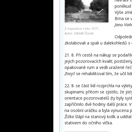
poněkud 
Výše zmí
Brna se v
Janu Vaň
Z expedice roku 1971.
Autor: Zdeněk Štorek.
Odpoledn
zkolabovali a spali u dalekohledů 
21. 8. Při cestě na nákup se podaři
jejich pozorovacích kvalit; postižen
opakovaně rum a vedli uražené řeč
Znojil
se rehabilitoval tím, že učil li
22. 8. se část lidí rozprchla na výle
skupinami; přitom se zjistilo, že ji
orientace pozorovatelů (ty byly sy
zapříčinilo dvě hodiny další práce. 
na osobní urážku a byla vynucena 
Žižka
šlápl na stanový kolík a udělal
stativem do očního víčka.