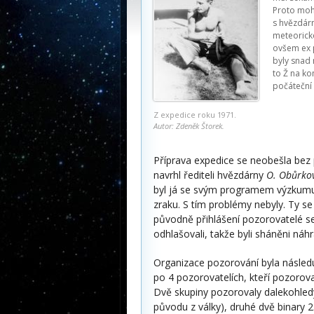
Proto moh
s hvězdárn
meteorick
ovšem ex p
byly snad 
to Ž na ko
počáteční 
Z expedice roku 1971.
Autor: Zdeněk Štorek.
Příprava expedice se neobešla bez 
navrhl řediteli hvězdárny
O. Obůrko
byl já se svým programem výzkumu j
zraku. S tím problémy nebyly. Ty se
původně přihlášení pozorovatelé se
odhlašovali, takže byli sháněni náhr
Organizace pozorování byla následuj
po 4 pozorovatelích, kteří pozoroval
Dvě skupiny pozorovaly dalekohledy
původu z války), druhé dvě binary