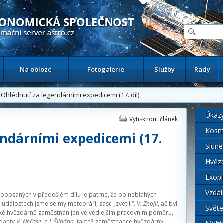
ační astronomický server
Na obloze
Fotogalerie
Služby
Rady
Ohlédnutí za legendárními expedicemi (17. díl)
Úkaz
Vytisknout článek
Kosm
endárními expedicemi (17.
Slune
Hvěz
Exopl
Vzdál
 popsaných v předešlém dílu je patrné, že po neblahých
h událostech jsme se my meteoráři, zase „zvetili“.
V. Znojil
, ač byl
Světe
ké hvězdárně zaměstnán jen ve vedlejším pracovním poměru,
ndanty
V. Nečase
a
J. Šilhána
, taktéž zaměstnance hvězdárny.