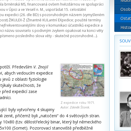
Multi
la brněnská MS, financovaná ovšem hvězdárnou ve spolupráci
Osob
ou v Úpici a ve Veselí n. M., uspořádat 15. celostátní
ou expedici (26. dle BD) s pozoruhodným názvem (vymyšleném
Ostat
ost) ŽIKULEX-Ž (ŽInantně KULantní EXpedice; použité termíny
nejfrekventovanějšími slovy v komunikaci účastníků expedice a
Histo
nci názvu souviselo s podivným zvykem opakovat na konci věty
písmeno posledního slova věty - skutečně pozoruhodné...).
SOUVI
potíží. Především
V. Znojil
vi
, abych vedoucím expedice
evů z oblasti fyziologie
 týkaly skutečnosti, že
 před expedicí zase
adníci.
Z expedice roku 1971.
Autor: Zdeněk Štorek.
ící: byly vytvořeny 4 skupiny
i zenit, přičemž byli „natočeni“ do 4 světových stran.
 10x80 (tzv. dělostřelecký binar, který byl německého
 25x100 (Somet). Pozorovací stanoviště předběžně