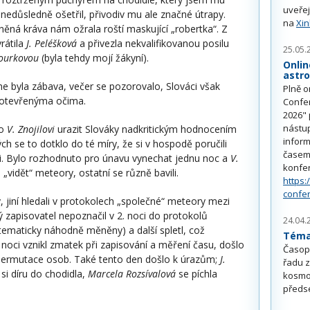
uveřej
nedůsledně ošetřil, přivodiv mu ale značné útrapy.
na
Xi
něná kráva nám ožrala roští maskující „robertka“. Z
rátila
J. Peléšková
a přivezla nekvalifikovanou posilu
25.05.
ourkovou
(byla tehdy mojí žákyní).
Onlin
astr
e byla zábava, večer se pozorovalo, Slováci však
Plně o
s otevřenýma očima.
Confe
2026" 
nástu
lo
V. Znojilovi
urazit Slováky nadkritickým hodnocením
inform
ých se to dotklo do té míry, že si v hospodě poručili
časem 
i. Bylo rozhodnuto pro únavu vynechat jednu noc a
V.
konfe
di „vidět“ meteory, ostatní se různě bavili.
https:
confe
ty, jiní hledali v protokolech „společné“ meteory mezi
stý zapisovatel nepoznačil v 2. noci do protokolů
24.04.
stematicky náhodně měněny) a další spletl, což
Téma 
V noci vznikl zmatek při zapisování a měření času, došlo
Časop
permutace osob. Také tento den došlo k úrazům;
J.
řadu z
 si díru do chodidla,
Marcela Rozsívalová
se píchla
kosmo
předs