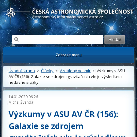
Česká astronomická společnost - Informační astronomický server
Zobrazit menu
Úvodní strana
>
Články
>
Vzdálený vesmír
> Výzkumy v ASU
AV ČR (156): Galaxie se zdrojem gravitačních vln je výsledkem
nedávné srážky
14.01.2020 06:26
Michal Švanda
Výzkumy v ASU AV ČR (156):
Galaxie se zdrojem