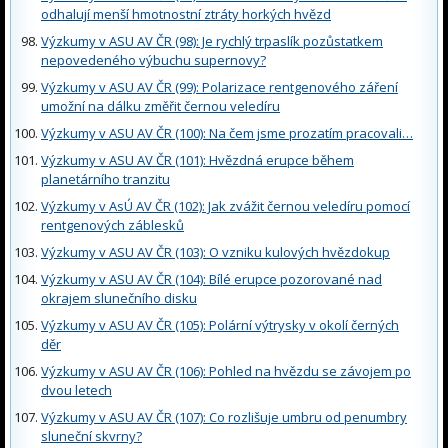
odhalují menší hmotnostní ztráty horkých hvězd
Výzkumy v ASU AV ČR (98): Je rychlý trpaslík pozůstatkem
nepovedeného výbuchu supernovy?
Výzkumy v ASU AV ČR (99): Polarizace rentgenového záření
umožní na dálku změřit černou veledíru
Výzkumy v ASU AV ČR (100): Na čem jsme prozatím pracovali…
Výzkumy v ASU AV ČR (101): Hvězdná erupce během
planetárního tranzitu
Výzkumy v AsÚ AV ČR (102): Jak zvážit černou veledíru pomocí
rentgenových záblesků
Výzkumy v ASU AV ČR (103): O vzniku kulových hvězdokup
Výzkumy v ASU AV ČR (104): Bílé erupce pozorované nad
okrajem slunečního disku
Výzkumy v ASU AV ČR (105): Polární výtrysky v okolí černých
děr
Výzkumy v ASU AV ČR (106): Pohled na hvězdu se závojem po
dvou letech
Výzkumy v ASU AV ČR (107): Co rozlišuje umbru od penumbry
sluneční skvrny?