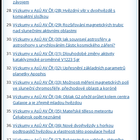
závojem
Výzkumy v AsÚ AV ČR (28): Hvězdný vítr v dvojhvězdě s
kompaktní složkou
Výzkumy v AsÚ AV ČR (29): Rozšiřování magnetických trubic
nad slunečními aktivními oblastmi
Výzkumy v AsÚ AV ČR (30): Jak souvisejí astrosféry a
astroohony s urychlováním částic kosmického záření?
Výzkumy v AsÚ AV ČR (31): Dlouhodobé změny aktivity
kataklyzmické proměnné V1223 Sgr
Výzkumy v AsÚ AV ČR (32): Upřesnění základních parametrů
planetky Apophis
Výzkumy v AsÚ AV ČR (33): Možnosti měření magnetických polí
ve sluneční chromosféře, přechodové oblasti a koróně
Výzkumy v AsÚ AV ČR (34): Oblak G2 přežil průlet kolem centra
Galaxie a je zřejmě mladou hvězdou
Výzkumy v AsÚ AV ČR (35): Mateřské těleso meteoritu
Čeljabinsk opět neznámé
Výzkumy v AsÚ AV ČR (36): Nové dvojhvězdy s horkou
podtrpasličí hvězdou a vlastnosti této populace hvězd
Výzkumy v AsÚ AV ČR (37): Rekonstrukce vzhledu aktivního