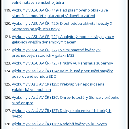
volné nutace zemského jádra
Výzkumy v ASU AV ČR (119): Pád plazmového oblaku ve
sluneční atmosféře jako zdroj rádiového záření
Výzkumy v ASU AV ČR (120): Dlouhodobá aktivita hvězdy X
Serpentis po výbuchu novy
Výzkumy v ASU AV ČR (121): Analytický model ztráty plynu v
galaxiích vnějším dynamickým tlakem
Výzkumy v ASU AV ČR (122): Velmi hmotné hvězdy v
přechodových stádiích v galaxii M33
Výzkumy v ASU AV ČR (123): Prašný vulkanismus supernov
Výzkumy v AsÚ AV ČR (124): Velmi husté poerupční smyčky
pozorované sondou SDO
Výzkumy v AsÚ AV ČR (125): Překvapivě nepoškozená
galaktická velebublina
Výzkumy v AsÚ AV ČR (126): Ohřev fotosféry Slunce v průběhu
silné erupce
Výzkumy v AsÚ AV ČR (127): Disky okolo emisních horkých
hvězd
Výzkumy v AsÚ AV ČR (128): Nadobří hvězdy v kulových