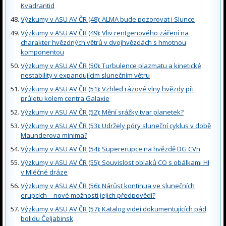
Kvadrantid
Výzkumy v ASU AV ČR (48): ALMA bude pozorovat i Slunce
Výzkumy v ASU AV ČR (49): Vliv rentgenového záření na
charakter hvězdných větrů v dvojhvězdách s hmotnou
komponentou
Výzkumy v ASU AV ČR (50): Turbulence plazmatu a kinetické
nestability v expandujícím slunečním větru
Výzkumy v ASU AV ČR (51): Vzhled rázové vlny hvězdy při
průletu kolem centra Galaxie
Výzkumy v ASU AV ČR (52): Mění srážky tvar planetek?
Výzkumy v ASU AV ČR (53): Udržely póry sluneční cyklus v době
Maunderova minima?
Výzkumy v ASU AV ČR (54): Supererupce na hvězdě DG CVn
Výzkumy v ASU AV ČR (55): Souvislost oblaků CO s obálkami HI
v Mléčné dráze
Výzkumy v ASU AV ČR (56): Nárůst kontinua ve slunečních
erupcích – nové možnosti jejich předpovědí?
Výzkumy v ASU AV ČR (57): Katalog videí dokumentujících pád
bolidu Čeljabinsk