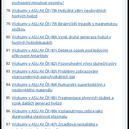
pochopení minulosti vesmíru?
Výzkumy v ASU AV ČR (78): Hvězdné větry neobvyklých
horkých hvězd
Výzkumy v ASU AV ČR (79): Binární bílý trpaslík s magnetickou
složkou
Výzkumy v ASU AV ČR (80): Vznik druhé generace hvězd v
hustých hvězdokupách
Výzkumy v ASU AV ČR (81): Detekce sopek pod ledovým
příkrovem Antarktidy
Výzkumy v ASU AV ČR (82): Pozoruhodný vývoj sluneční póry
Výzkumy v ASU AV ČR (83): Problémy zobrazování
vícerozměrných astrofyzikálních dat
Výzkumy v ASU AV ČR (84): Rumunský superbolid byl z
neobvyklého materiálu
Výzkumy v ASU AV ČR (85): Fragmentace plynných obálek a
vznik dalších generací hvězd
Výzkumy v ASU AV ČR (86): Vzplanutí typu zebra jako
diagnostika vlastností plazmatu
Výzkumy v ASU AV ČR (87): Zrcadlová nestabilita v