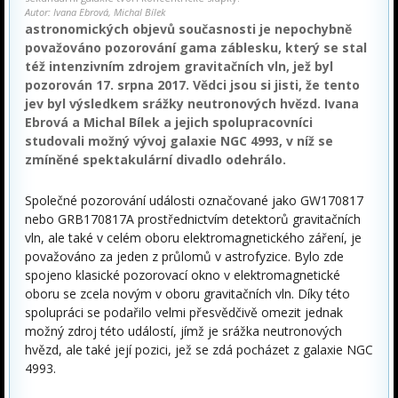
Autor: Ivana Ebrová, Michal Bílek
astronomických objevů současnosti je nepochybně
považováno pozorování gama záblesku, který se stal
též intenzivním zdrojem gravitačních vln, jež byl
pozorován 17. srpna 2017. Vědci jsou si jisti, že tento
jev byl výsledkem srážky neutronových hvězd. Ivana
Ebrová a Michal Bílek a jejich spolupracovníci
studovali možný vývoj galaxie NGC 4993, v níž se
zmíněné spektakulární divadlo odehrálo.
Společné pozorování události označované jako GW170817
nebo GRB170817A prostřednictvím detektorů gravitačních
vln, ale také v celém oboru elektromagnetického záření, je
považováno za jeden z průlomů v astrofyzice. Bylo zde
spojeno klasické pozorovací okno v elektromagnetické
oboru se zcela novým v oboru gravitačních vln. Díky této
spolupráci se podařilo velmi přesvědčivě omezit jednak
možný zdroj této událostí, jímž je srážka neutronových
hvězd, ale také její pozici, jež se zdá pocházet z galaxie NGC
4993.