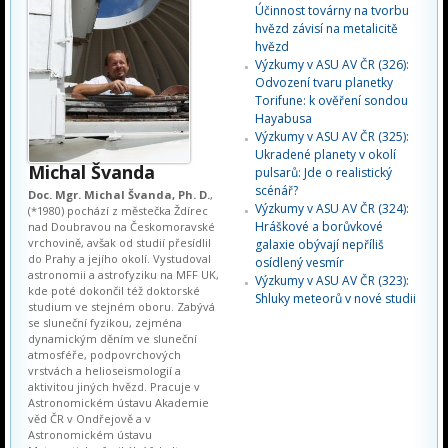
Účinnost továrny na tvorbu
hvězd závisí na metalicitě
hvězd
Výzkumy v ASU AV ČR (326):
Odvození tvaru planetky
Torifune: k ověření sondou
Hayabusa
Výzkumy v ASU AV ČR (325):
Ukradené planety v okolí
Michal Švanda
pulsarů: Jde o realistický
scénář?
Doc. Mgr. Michal Švanda, Ph. D.
,
Výzkumy v ASU AV ČR (324):
(*1980) pochází z městečka Ždírec
Hráškové a borůvkové
nad Doubravou na Českomoravské
vrchovině, avšak od studií přesídlil
galaxie obývají nepříliš
do Prahy a jejího okolí. Vystudoval
osídlený vesmír
astronomii a astrofyziku na MFF UK,
Výzkumy v ASU AV ČR (323):
kde poté dokončil též doktorské
Shluky meteorů v nové studii
studium ve stejném oboru. Zabývá
se sluneční fyzikou, zejména
dynamickým děním ve sluneční
atmosféře, podpovrchových
vrstvách a helioseismologií a
aktivitou jiných hvězd. Pracuje v
Astronomickém ústavu Akademie
věd ČR v Ondřejově a v
Astronomickém ústavu