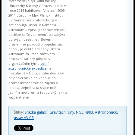
Matematicko-fyzikální fakulty
Univerzity Karlovy v Praze, kde se v
roce 2016 habilitoval. V letech 2009-
2011 působil v Max-Planck-Institut
für Sonnensystemforschung v
Katlenburg-Lindau v Německu.
Astronomií, zprvu pozorovatelskou,
posléze spíše „barovou“, za zabývá
od svých deseti let. Slovem i
písmem se pokouší o popularizaci
oboru, je držitelem ceny Littera
Astronomica. Před začátkem
pracovní kariéry působil v
organizačním týmu
Letní
astronomické expedice
na
hvězdárně v Úpici, z toho dva roky
na pozici hlavního vedoucího.
Kromě astronomie se zajímá o
letadla, zejména ta s více než
jedním motorem a řadou okýnek na
každé straně.
Štítky:
Srážka galaxií
,
Gravitační vlny
,
NGC 4993
,
Astronomický
ústav AV ČR