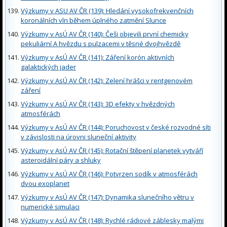
Výzkumy v ASU AV ČR (139): Hledání vysokofrekvenčních
koronálních vln během úplného zatmění Slunce
Výzkumy v AsÚ AV ČR (140): Češi objevili první chemicky
pekuliární A hvězdu s pulzacemi v těsné dvojhvězdě
Výzkumy v AsÚ AV ČR (141): Záření korón aktivních
galaktických jader
Výzkumy v AsÚ AV ČR (142): Zelení hrášci v rentgenovém
záření
Výzkumy v AsÚ AV ČR (143): 3D efekty v hvězdných
atmosférách
Výzkumy v AsÚ AV ČR (144): Poruchovost v české rozvodné síti
v závislosti na úrovni sluneční aktivity
Výzkumy v AsÚ AV ČR (145): Rotační štěpení planetek vytváří
asteroidální páry a shluky
Výzkumy v AsÚ AV ČR (146): Potvrzen sodík v atmosférách
dvou exoplanet
Výzkumy v AsÚ AV ČR (147): Dynamika slunečního větru v
numerické simulaci
Výzkumy v AsÚ AV ČR (148): Rychlé rádiové záblesky malými