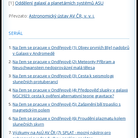
[1]
Oddělení galaxií a planetárních systémů ASU
Převzato:
Astronomický ústav AV ČR, v. v. i.
SERIÁL
Na čem se pracuje v Ondřejově (1): Objev prvních B[e] nadobrů
v Galaxii v Andromedě
Na čem se pracuje v Ondřejově (2): Meteority Příbram a
Neuschwanstein nedoprovázejí malá tělesa
Na čem se pracuje v Ondřejově (3): Cesta k seismologii
slunečních protuberancí
Na čem se pracuje v Ondřejově (4): Předpověď slupky v galaxii
NGC3923: cesta k ověření alternativní teorie gravitace?
Na čem se pracuje v Ondřejově (5): Zašpinění bílí trpaslíci s
magnetickým polem
Na čem se pracuje v Ondřejově (6): Proudění plazmatu kolem
slunečních skvrn
Výzkumy na AsÚ AV ČR (7): SPLAT - mocný nástroj pro