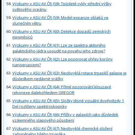
Výzkumy v ASU AV ČR (58): Tisícileté cykly střední výšky
světového oceánu
Výzkumy v ASU AV ČR (59): Model expanze oblaků ve
slunečním větru
Výzkumy v ASU AV ČR (60): Detekce dopadů zemských
miniměsíců
Výzkumy v ASU AV ČR (61): Lze ze spektra aktivního
galaktického jádra usoudit na povahu jeho zdroje?
Výzkumy v ASU AV ČR (62): Lze pozorovat ohřev koróny
nanoerupcemi?
Výzkumy v ASU AV ČR (63): Neobvyklá rotace trpasličí galaxie je
důsledkem nedávné srážky
Výzkumy v ASU AV ČR (64): Přímé pozorování klouzavé
rekonexe dalekohledem GREGOR
Výzkumy v ASU AV ČR (65): Složky těsné vizuální dvojhvězdy 1
Del rozlišeny spektroskopicky
Výzkumy v ASU AV ČR (66): Příčky v galaxiích jako důsledek
vzájemného slapového působení
Výzkumy v ASU AV ČR (67): Neobvyklé chemické složení
zašpiněného bílého trpaslíka