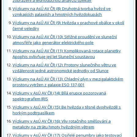
zobrazení a jednoduchou analýzu spekter
Výzkumy na AsÚ AV ČR (8): Druhotná tvorba hvězd ve
vznikajících galaxiích a hmotných hvězdokupách
Výzkumy na AsÚ AV ČR (9): Hvězda v prachové obálce v okolí
černé veledíry
Výzkumy na AsÚ AV ČR (10): Střižné proudění ve sluneční
atmosféře jako generátor elektrického pole
Výzkumy na AsÚ AV ČR (11): Komplikovaná rotace planetky
Apophis ovlivňuje její let Sluneční soustavou
Výzkumy na AsÚ AV ČR (12): Protony slunečního větru ve
vzdálenosti jedné astronomické jednotky od Slunce
Výzkumy na AsÚ AV ČR (13): Chladný plyn v mezigalaktickém
prostoru vytržen z galaxie ESO 137-001
Výzkumy v AsÚ AV ČR (14): Bílá erupce pozorovaná
spektrografem IRIS
Výzkumy v AsÚ AV ČR (15): Be hvězda v těsné dvojhvězdě s
horkým podtrpaslíkem
Výzkumy v AsÚ AV ČR (16): Vliv rotačního směšování a
metalicity na ztrátu hmoty hvězdným větrem
Výzkumy v AsÚ AV ČR (17): Osiřelé penumbry jako testovací