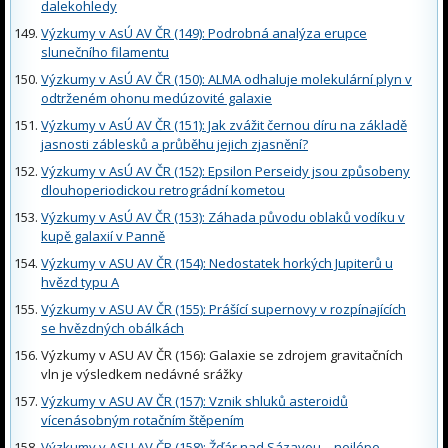
dalekohledy
Výzkumy v AsÚ AV ČR (149): Podrobná analýza erupce
slunečního filamentu
Výzkumy v AsÚ AV ČR (150): ALMA odhaluje molekulární plyn v
odtrženém ohonu medúzovité galaxie
Výzkumy v AsÚ AV ČR (151): Jak zvážit černou díru na základě
jasnosti záblesků a průběhu jejich zjasnění?
Výzkumy v AsÚ AV ČR (152): Epsilon Perseidy jsou způsobeny
dlouhoperiodickou retrográdní kometou
Výzkumy v AsÚ AV ČR (153): Záhada původu oblaků vodíku v
kupě galaxií v Panně
Výzkumy v ASU AV ČR (154): Nedostatek horkých Jupiterů u
hvězd typu A
Výzkumy v ASU AV ČR (155): Prášící supernovy v rozpínajících
se hvězdných obálkách
Výzkumy v ASU AV ČR (156): Galaxie se zdrojem gravitačních
vln je výsledkem nedávné srážky
Výzkumy v ASU AV ČR (157): Vznik shluků asteroidů
vícenásobným rotačním štěpením
Výzkumy v ASU AV ČR (158): Žďár nad Sázavou – nejlépe