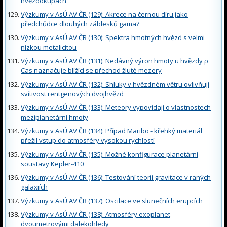
hvězdokupách
Výzkumy v AsÚ AV ČR (129): Akrece na černou díru jako
předchůdce dlouhých záblesků gama?
Výzkumy v AsÚ AV ČR (130): Spektra hmotných hvězd s velmi
nízkou metalicitou
Výzkumy v AsÚ AV ČR (131): Nedávný výron hmoty u hvězdy ρ
Cas naznačuje blížící se přechod žluté mezery
Výzkumy v AsÚ AV ČR (132): Shluky v hvězdném větru ovlivňují
svítivost rentgenových dvojhvězd
Výzkumy v AsÚ AV ČR (133): Meteory vypovídají o vlastnostech
meziplanetární hmoty
Výzkumy v AsÚ AV ČR (134): Případ Maribo - křehký materiál
přežil vstup do atmosféry vysokou rychlostí
Výzkumy v AsÚ AV ČR (135): Možné konfigurace planetární
soustavy Kepler-410
Výzkumy v AsÚ AV ČR (136): Testování teorií gravitace v raných
galaxiích
Výzkumy v AsÚ AV ČR (137): Oscilace ve slunečních erupcích
Výzkumy v AsÚ AV ČR (138): Atmosféry exoplanet
dvoumetrovými dalekohledy