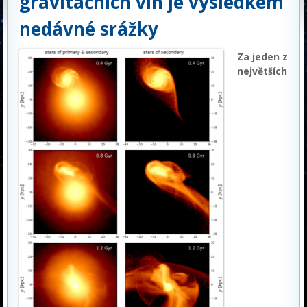
gravitačních vln je výsledkem
nedávné srážky
Za jeden z
největších