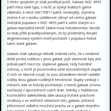
S tímto spojením je však poněkud potíž. Galaxie NGC 4993
patří mezi rané typy, v nichž je výskyt krátkých gama
záblesků, k nimž GW170817 patřil, neobvyklý, zejména
vezme-li se v úvahu vzdálenost zdroje od centra galaxie.
Hvězdná populace v NGC 4993 patří k velmi starým a v
galaxii neprobíhá téměř žádná nová hvězdotvorba. Nezdá
se tedy příliš pravděpodobným, že by předmětný dvojitě
degenerovaný systém mohl pocházet z populace hvězd
takto staré galaxie.
Galaxie však vykazuje několik známek toho, že v nedávné
době prošla srážkou s jinou galaxií, jejíž vlastnosti byly jiné.
Jednak patří mezi tzv. slupkové galaxie, tedy hvězdné
ostrovy, u nichž je pozorována série koncentrických slupek.
O nich se obecně soudí, že jsou důsledkem téměř radiální
srážky dvou galaxií rozdílných hmotností. Slupky vznikají v
místech, kde se hvězdy pocházející z menší galaxie zrovna
nacházejí v apocentrech svých drah. Snímky z Hubbleova
kosmického dalekohledu dále ukazují bohaté prachové
struktury v ve vnitřních oblastech této galaxie, přičemž
přítomnost velkého množství prachu se u galaxií stejného
typu nečeká. Snadno lze usoudit, že prach pochází z