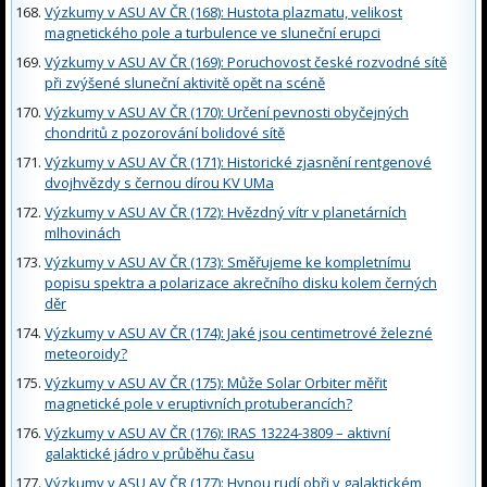
Výzkumy v ASU AV ČR (168): Hustota plazmatu, velikost
magnetického pole a turbulence ve sluneční erupci
Výzkumy v ASU AV ČR (169): Poruchovost české rozvodné sítě
při zvýšené sluneční aktivitě opět na scéně
Výzkumy v ASU AV ČR (170): Určení pevnosti obyčejných
chondritů z pozorování bolidové sítě
Výzkumy v ASU AV ČR (171): Historické zjasnění rentgenové
dvojhvězdy s černou dírou KV UMa
Výzkumy v ASU AV ČR (172): Hvězdný vítr v planetárních
mlhovinách
Výzkumy v ASU AV ČR (173): Směřujeme ke kompletnímu
popisu spektra a polarizace akrečního disku kolem černých
děr
Výzkumy v ASU AV ČR (174): Jaké jsou centimetrové železné
meteoroidy?
Výzkumy v ASU AV ČR (175): Může Solar Orbiter měřit
magnetické pole v eruptivních protuberancích?
Výzkumy v ASU AV ČR (176): IRAS 13224-3809 – aktivní
galaktické jádro v průběhu času
Výzkumy v ASU AV ČR (177): Hynou rudí obři v galaktickém