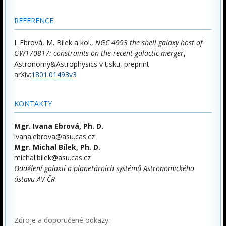
REFERENCE
I. Ebrová, M. Bílek a kol.,
NGC 4993 the shell galaxy host of
GW170817: constraints on the recent galactic merger
,
Astronomy&Astrophysics v tisku, preprint
arXiv:
1801.01493v3
KONTAKTY
Mgr. Ivana Ebrová, Ph. D.
ivana.ebrova@asu.cas.cz
Mgr. Michal Bílek, Ph. D.
michal.bilek@asu.cas.cz
Oddělení galaxií a planetárních systémů Astronomického
ústavu AV ČR
Zdroje a doporučené odkazy: