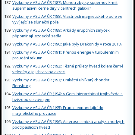
Výzkumy v ASU AV ČR (187): Mohou zbytky supernov krmit
supermasivní černé díry v centrech galaxií?
Výzkumy v ASU AV ČR (188): Vlastnosti magnetického pole ve
vyvíjející se sluneční póře
Výzkumy v ASU AV ČR (189): Arkády erupčních smyček
připomínají jezdecká sedla
Výzkumy v ASU AV ČR (190): Jaké byly Drakonidy v roce 2018?
Výzkumy v ASU AV ČR (191): Přenos energie v turbulentním
proudění tekutin
Výzkumy v ASU AV ČR (192): Těsné průlety hvězd kolem černé
veledíry a jejich vliv na akreci
Výzkumy v ASU AV ČR (193): Unikátní uhlíkatý chondrit
Flensburg
Výzkumy v ASU AV ČR (194): ν Gem: hierarchická trojhvězda s
hvězdou se závojem
Výzkumy v ASU AV ČR (195): Erupce expandující do
magnetického provazce
Výzkumy v ASU AV ČR (196): Asteroseismická analýza horkých
podtrpasličích hvězd