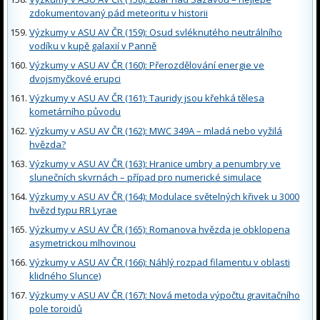
zdokumentovaný pád meteoritu v historii
Výzkumy v ASU AV ČR (159): Osud svléknutého neutrálního
vodíku v kupě galaxií v Panně
Výzkumy v ASU AV ČR (160): Přerozdělování energie ve
dvojsmyčkové erupci
Výzkumy v ASU AV ČR (161): Tauridy jsou křehká tělesa
kometárního původu
Výzkumy v ASU AV ČR (162): MWC 349A – mladá nebo vyžilá
hvězda?
Výzkumy v ASU AV ČR (163): Hranice umbry a penumbry ve
slunečních skvrnách – případ pro numerické simulace
Výzkumy v ASU AV ČR (164): Modulace světelných křivek u 3000
hvězd typu RR Lyrae
Výzkumy v ASU AV ČR (165): Romanova hvězda je obklopena
asymetrickou mlhovinou
Výzkumy v ASU AV ČR (166): Náhlý rozpad filamentu v oblasti
klidného Slunce)
Výzkumy v ASU AV ČR (167): Nová metoda výpočtu gravitačního
pole toroidů