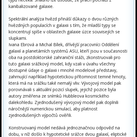
kanibalizované galaxie.
Spektrální analýza hvězd přináší důkazy o dvou různých
hvězdných populacích v galaxii s tím, že mladší typy se
koncentrují spíše v oblastech galaxie úzce souvisejích se
slupkami.
Ivana Ebrová a Michal Bílek, dřívější pracovníci Oddělení
galaxií a planetárních systémů ASU, kteří jsou v současnosti
oba na postdoktorské zahraniční stáži, zkonstruovali pro
tuto galaxii srážkový model, kdy vzali v úvahu všechny
dostupné údaje o galaxii i mnohé modelové představy,
zahrnující například hypotetickou přítomnost temné hmoty,
která má na srážku také nemalý vliv. Vývojový model pak
porovnávali s aktuální pozicí slupek, jejichž pozice byla
autory změřena ze snímků Hubbleova kosmického
dalekohledu. Zjednodušený vývojový model pak doplnili
náročnější numerickou simulací, aby platnost
zjednodušených výpočtů ověřili.
Konstruovaný model nedává jednoznačnou odpověď na
dobu, v níž došlo k hypotetické srážce dvou galaxií, eliptické