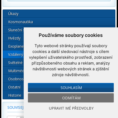
Úkazy
Kosmonautika
Sluneční soustava
Používáme soubory cookies
Hvězdy
Tyto webové stránky používají soubory
Exoplanety
cookies a další sledovací nástroje s cílem
Vzdálený vesmír
vylepšení uživatelského prostředí, zobrazení
Světelné znečištění
přizpůsobeného obsahu a reklam, analýzy
návštěvnosti webových stránek a zjištění
Multimédia
zdroje návštěvnosti.
Osobnosti
Ostatní
SOUHLASÍM
Historie
ODMÍTÁM
SOUVISEJÍCÍ FOTOGRAFIE
UPRAVIT MÉ PŘEDVOLBY