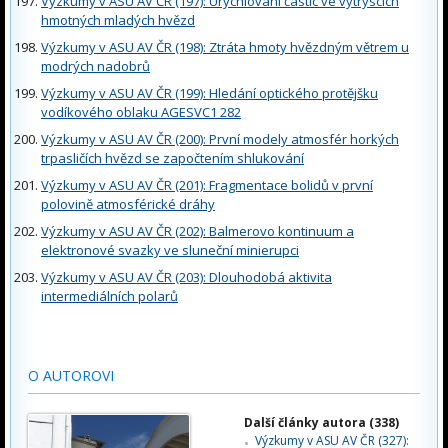
Výzkumy v ASU AV ČR (197): Urychlování částic ve výtryscích
hmotných mladých hvězd
Výzkumy v ASU AV ČR (198): Ztráta hmoty hvězdným větrem u
modrých nadobrů
Výzkumy v ASU AV ČR (199): Hledání optického protějšku
vodíkového oblaku AGESVC1 282
Výzkumy v ASU AV ČR (200): První modely atmosfér horkých
trpasličích hvězd se započtením shlukování
Výzkumy v ASU AV ČR (201): Fragmentace bolidů v první
polovině atmosférické dráhy
Výzkumy v ASU AV ČR (202): Balmerovo kontinuum a
elektronové svazky ve sluneční minierupci
Výzkumy v ASU AV ČR (203): Dlouhodobá aktivita
intermediálních polarů
O AUTOROVI
Další články autora (338)
Výzkumy v ASU AV ČR (327):