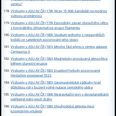
centru?
Výzkumy v ASU AV ČR (178): Wray 15-906: kandidát na modrou
svítivou proměnnou
Výzkumy v ASU AV ČR (179): Epizodický závan slunečního větru
z koronálního ztmavnutí po erupci filamentu
Výzkumy v ASU AV ČR (180): Studium jednoho z nejjasnějších
bolidů ze satelitních pozorování jeho stopy
Výzkumy v ASU AV ČR (181): Mnoho fází plynu v centru galaxie
Centaurus A
Výzkumy v ASU AV ČR (182): Magneticky provázaná atmosféra
během sluneční erupce
Výzkumy v ASU AV ČR (183): Eruptivní hvězdy pozorované
hledačem exoplanet TESS
Výzkumy v ASU AV ČR (185): Geomagnetické záškuby hrají
důležitou roli v buzení volné nutace zemského jádra
Výzkumy v ASU AV ČR (184): Negravitační jevy v dvojplanetkách
měřitelně mění jejich dráhy
Výzkumy v ASU AV ČR (186): Dlouhodobá aktivita mezi
kosmickými vrtulemi