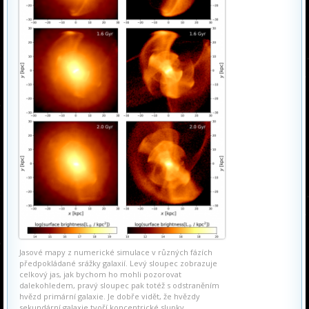
Jasové mapy z numerické simulace v různých fázích
předpokládané srážky galaxií. Levý sloupec zobrazuje
celkový jas, jak bychom ho mohli pozorovat
dalekohledem, pravý sloupec pak totéž s odstraněním
hvězd primární galaxie. Je dobře vidět, že hvězdy
sekundární galaxie tvoří koncentrické slupky.