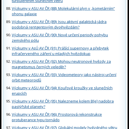
turbulentním slunečním větru
Výzkumy v ASU AV ČR (88): Molekulární plyn v „kometárním“
ohonu galaxie
Výzkumy v ASU AV ČR (89): Jsou aktivní galaktická jádra
podobná rentgentovým dvojhvězdám?
Výzkumy v ASU AV ČR (90): Nové určení periody pohybu
zemského pólu
Výzkumy v AsÚ AV ČR (91): Prášící supernovy a přebytek
infračerveného záření u mladých hvězdokup
Výzkumy v ASU AV ČR (92): Mohou neutronové hvězdy za
magnetismus černých veleděr?
Výzkumy v ASU AV ČR (93): Videometeory jako nástroj určení
orbit meteoroidů
Výzkumy v ASU AV ČR (94): Kouřové kroužky ve slunečních
erupcích
Výzkumy v ASU AV ČR (95): Nalezneme kolem B[e] nadobra
pastýřské planety?
Výzkumy v ASU AV ČR (96): Prostorová rekonstrukce
protuberance typu tornádo
Výzkumy v ASU AV ČR (97): Globální modely hvězdného větru