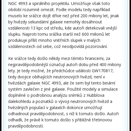
NGC 4993 a spirálního projektilu. Umožňuje však toto
období rozumně omezit. Podle modelu tedy například
muselo ke srážce dojít dříve než před 200 miliony let, jinak
by hvězdy sekundární galaxie nemohly dosáhnout
vzdálenosti 13 kpc od středu, kde autoři detekovali vnější
slupku. Naproti tomu srážka starší než 600 milionů let
produkuje příliš mnoho vnitřních slupek v malých
vzdálenostech od sebe, což neodpovídá pozorování.
Ke srážce tedy došlo někdy mezi těmito hranicemi, za
nejpravděpodobnější označují autoři dobu před 400 miliony
lety. Je tedy možné, že předchůdce události GW170817,
tedy dvojice obíhajících neutronových hvězd, není v
hvězdách galaxie NGC 4993, ale že sem byl tento binární
systém zavlečen z jiné galaxie. Použité modely a simulace
doplněné o podrobnou analýzu snímků z Hubblova
dalekohledu a poznatků o vývoji neutronových hvězd a
hvězdných populací v galaxiích dokonce umožňují
odhadnout pravděpodobnost, s níž k tomuto došlo. Autoři
odhadli, že právě k tomuto došlo s přibližně třetinovou
pravděpodobností.