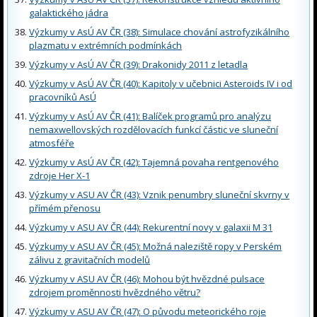
galaktického jádra
Výzkumy v AsÚ AV ČR (38): Simulace chování astrofyzikálního
plazmatu v extrémních podmínkách
Výzkumy v AsÚ AV ČR (39): Drakonidy 2011 z letadla
Výzkumy v AsÚ AV ČR (40): Kapitoly v učebnici Asteroids IV i od
pracovníků AsÚ
Výzkumy v AsÚ AV ČR (41): Balíček programů pro analýzu
nemaxwellovských rozdělovacích funkcí částic ve sluneční
atmosféře
Výzkumy v AsÚ AV ČR (42): Tajemná povaha rentgenového
zdroje Her X-1
Výzkumy v ASU AV ČR (43): Vznik penumbry sluneční skvrny v
přímém přenosu
Výzkumy v ASU AV ČR (44): Rekurentní novy v galaxii M 31
Výzkumy v ASU AV ČR (45): Možná naleziště ropy v Perském
zálivu z gravitačních modelů
Výzkumy v ASU AV ČR (46): Mohou být hvězdné pulsace
zdrojem proměnnosti hvězdného větru?
Výzkumy v ASU AV ČR (47): O původu meteorického roje