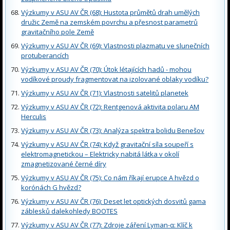
Výzkumy v ASU AV ČR (68): Hustota průmětů drah umělých
družic Země na zemském povrchu a přesnost parametrů
gravitačního pole Země
Výzkumy v ASU AV ČR (69): Vlastnosti plazmatu ve slunečních
protuberancích
Výzkumy v ASU AV ČR (70): Útok létajících hadů - mohou
vodíkové proudy fragmentovat na izolované oblaky vodíku?
Výzkumy v ASU AV ČR (71): Vlastnosti satelitů planetek
Výzkumy v ASU AV ČR (72): Rentgenová aktivita polaru AM
Herculis
Výzkumy v ASU AV ČR (73): Analýza spektra bolidu Benešov
Výzkumy v ASU AV ČR (74): Když gravitační síla soupeří s
elektromagnetickou – Elektricky nabitá látka v okolí
zmagnetizované černé díry
Výzkumy v ASU AV ČR (75): Co nám říkají erupce A hvězd o
korónách G hvězd?
Výzkumy v ASU AV ČR (76): Deset let optických dosvitů gama
záblesků dalekohledy BOOTES
Výzkumy v ASU AV ČR (77): Zdroje záření Lyman-α: Klíč k