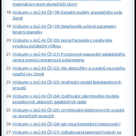
materiál pro teorii slunečních skvrn
Výzkumy v AsÚ AV ČR (18): Detailní modely gravitačního pole
Země
Výzkumy v AsÚ AV ČR (19): Nejpřesněji určené parametry
binární planetky
Výzkumy v AsÚ AV ČR (20): Jasná Perseida s neobvykle
vysokou počáteční výškou
Výzkumy v AsÚ AV ČR (21): Prostorové mapování galaktického
centra pomocí rentgenové polarimetrie
Výzkumy v AsÚ AV ČR (22): Vliv atmosféry a oceánů na polohu
rotační osy Země
Výzkumy v AsÚ AV ČR (23): Analytický model Birkelandových
proudů
Výzkumy v AsÚ AV ČR (24): Ověřování zákrytového modelu
proměnných aktivních galaktických jader
Výzkumy v AsÚ AV ČR (25): Urychlování elektronových svazků
ve slunečních erupcích
Výzkumy v AsÚ AV ČR (26): Jak rotují kometární meteoroidy?
Výzkumy v AsÚ AV ČR (27): Odhalovaná tajemství hvězdy se