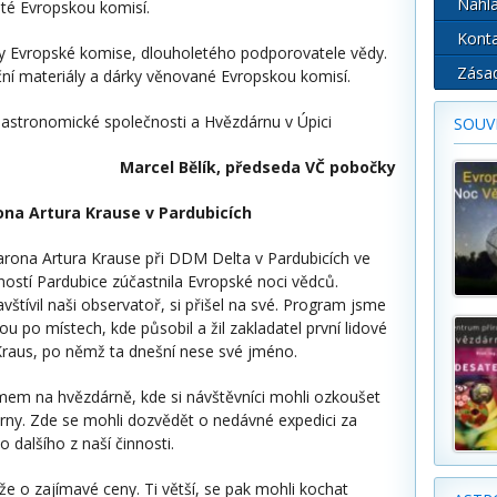
Nahla
uté Evropskou komisí.
Konta
ry Evropské komise, dlouholetého podporovatele vědy.
Zásad
ní materiály a dárky věnované Evropskou komisí.
stronomické společnosti a Hvězdárnu v Úpici
SOUVI
Marcel Bělík, předseda VČ pobočky
ona Artura Krause v Pardubicích
barona Artura Krause při DDM Delta v Pardubicích ve
ostí Pardubice zúčastnila Evropské noci vědců.
štívil naši observatoř, si přišel na své. Program jsme
kou po místech, kde působil a žil zakladatel první lidové
Kraus, po němž ta dnešní nese své jméno.
mem na hvězdárně, kde si návštěvníci mohli ozkoušet
rny. Zde se mohli dozvědět o nedávné expedici za
dalšího z naší činnosti.
e o zajímavé ceny. Ti větší, se pak mohli kochat