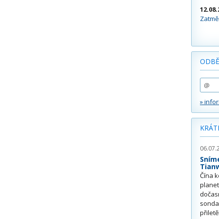
12.08.
Zatměn
ODBĚ
» info
KRÁT
06.07.
Sním
Tian
Čína k
plane
dočas
sonda
přilet