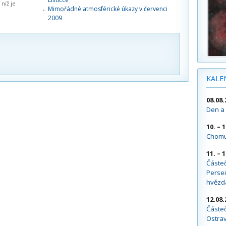
v níž je
Mimořádné atmosférické úkazy v červenci
2009
KALE
08.08.
Den a 
10. – 
Chomu
11. – 
Částe
Persei
hvězd
12.08.
Částeč
Ostra