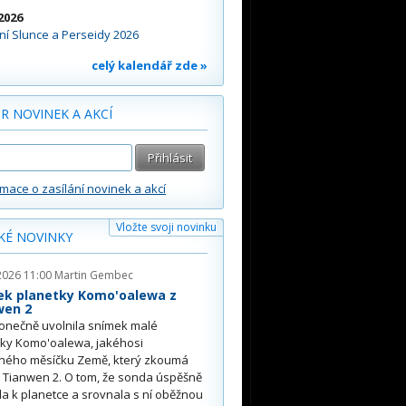
2026
í Slunce a Perseidy 2026
celý kalendář zde »
R NOVINEK A AKCÍ
rmace o zasílání novinek a akcí
Vložte svoji novinku
KÉ NOVINKY
2026 11:00
Martin Gembec
ek planetky Komo'oalewa z
wen 2
onečně uvolnila snímek malé
tky Komo'oalewa, jakéhosi
ného měsíčku Země, který zkoumá
 Tianwen 2. O tom, že sonda úspěšně
ěla k planetce a srovnala s ní oběžnou