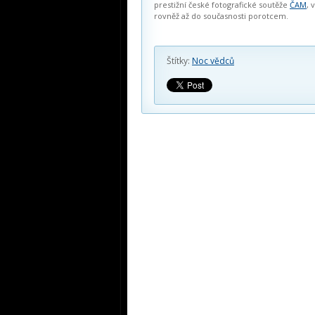
prestižní české fotografické soutěže
ČAM
, 
rovněž až do současnosti porotcem.
Štítky:
Noc vědců