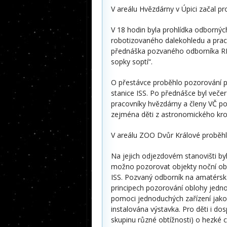
V areálu Hvězdárny v Úpici začal p
V 18 hodin byla prohlídka odbornýc
robotizovaného dalekohledu a prac
přednáška pozvaného odborníka RND
sopky soptí“.
O přestávce proběhlo pozorování p
stanice ISS. Po přednášce byl več
pracovníky hvězdárny a členy VČ p
zejména děti z astronomického kro
V areálu ZOO Dvůr Králové proběhla
Na jejich odjezdovém stanovišti by
možno pozorovat objekty noční obl
ISS. Pozvaný odborník na amatérs
principech pozorování oblohy jedn
pomoci jednoduchých zařízení jako
instalována výstavka. Pro děti i do
skupinu různé obtížnosti) o hezké 