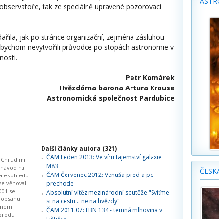
ASTR
í observatoře, tak ze speciálně upravené pozorovací
ařila, jak po stránce organizační, zejména zásluhou
íž bychom nevytvořili průvodce po stopách astronomie v
nosti.
Petr Komárek
Hvězdárna barona Artura Krause
Astronomická společnost Pardubice
Další články autora (321)
ČAM Leden 2013: Ve víru tajemství galaxie
v Chrudimi.
M83
 návod na
ČESK
ČAM Červenec 2012: Venuša pred a po
alekohledu
 se věnoval
prechode
001 se
Absolutní vítěz mezinárodní soutěže "Sviťme
ě obsahu
si na cestu... ne na hvězdy"
lenem
ČAM 2011.07: LBN 134 - temná mlhovina v
 zrodu
Lištičce