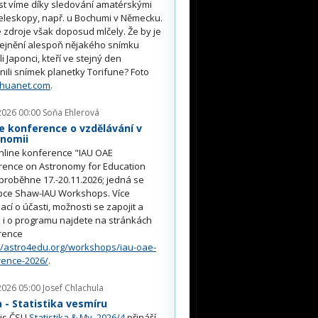
st víme díky sledování amatérskými
eleskopy, např. u Bochumi v Německu.
 zdroje však doposud mlčely. Že by je
řejnění alespoň nějakého snímku
li Japonci, kteří ve stejný den
nili snímek planetky Torifune? Foto
nhuanet.com
.
2026 00:00
Soňa Ehlerová
e konference o vzdělávání v
onomii
nline konference "IAU OAE
rence on Astronomy for Education
proběhne 17.-20.11.2026; jedná se
pce Shaw-IAU Workshops. Více
ací o účasti, možnosti se zapojit a
i o programu najdete na stránkách
rence
//astro4edu.org/workshops/iau-oae-
rence-2026/
.
2026 05:00
Josef Chlachula
- Statistika vesmíru
is ČSU
Statistika & My 2026/4
přináší