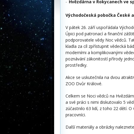
Hvězdárna v Rokycanech ve s
Východočeská pobočka České as
V pátek 26. září uspořádala Výcho
Úpici pod patronací a finanční zá
podporovatele vědy Noc vědců. Tat
kladla za cíl zpřístupnit vědecká b
moderními a komplikovanými vědec
poznávání zákonitostí přírody je
prostředky.
Akce se uskutečnila na dvou atrakti
ZOO Dvůr Králové.
Celkem se Noci vědců na Hvězdárně v
a své práci s nimi diskutovalo 5 v
zúčastnilo 63 lidí, z toho 22 dětí. O
pracovníci.
Další materiály a obrázky naleznet