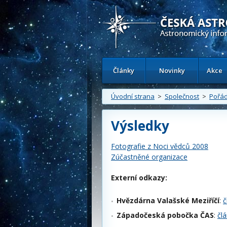
Česká astronomická společnost - Inform
Články
Novinky
Akce
Úvodní strana
>
Společnost
>
Pořád
Výsledky
Fotografie z Noci vědců 2008
Zúčastněné organizace
Externí odkazy:
Hvězdárna Valašské Meziříčí
:
č
Západočeská pobočka ČAS
:
čl