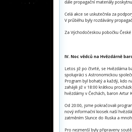
dále propagační materiály poskytn
Celá akce se uskutečnila za podpo
V průběhu byly rozdávány propagač
Za Východočeskou pobočku České a
IV. Noc vědců na Hvězdárně bar
Letos již po čtvrté, se Hvězdárna 
spolupráci s Astronomickou společn
Program byl bohatý a každý, kdo nav
zahájili již v 18:00 krátkou procház
hvězdárny v Čechách, baron Artur 
Od 20:00, jsme pokračovali progra
nový informační kiosek naší hvězdá
zatměním Slunce do Ruska a mnoho 
Pro nejmenší byly připraveny soutěž