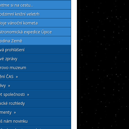
viťme si na cestu...
odzimní knižní veletrh
oje vánoční kometa
stronomická expedice Úpice
odina Země
vá prohlášení
vé zprávy
erovo muzeum
ění ČAS »
lávy »
et společnosti »
cké rozhledy
menty »
aš nám novinku