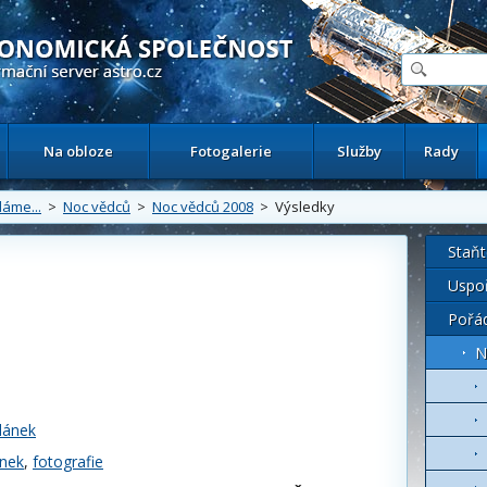
ační astronomický server
Na obloze
Fotogalerie
Služby
Rady
áme...
>
Noc vědců
>
Noc vědců 2008
> Výsledky
Staňt
Uspoř
Pořád
N
lánek
ánek
,
fotografie