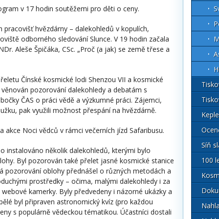
rogram v 17 hodin soutěžemi pro děti o ceny.
S
P
h pracovišť hvězdárny – dalekohledů v kopulích,
oviště odborného sledování Slunce. V 19 hodin začala
M
r. Aleše Špičáka, CSc. „Proč (a jak) se země třese a
A
H
řeletu Čínské kosmické lodi Shenzou VII a kosmické
Tisko
er věnován pozorování dalekohledy a debatám s
Tisko
obočky ČAS o práci vědě a výzkumné práci. Zájemci,
užku, pak využili možnost přespání na hvězdárně.
Kepl
Ocen
 akce Noci vědců v rámci večerních jízd Safaribusu.
Síň s
lo instalováno několik dalekohledů, kterými bylo
100 l
ohy. Byl pozorován také přelet jasné kosmické stanice
ká pozorování oblohy přednášel o různých metodách a
Kosmi
oduchými prostředky – očima, malými dalekohledy i za
Doku
 webové kamerky. Byly předvedeny i názorné ukázky a
spělé byl připraven astronomický kvíz (pro každou
Nahl
ceny s populárně vědeckou tématikou. Účastníci dostali