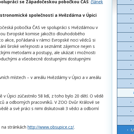
polupráci se Západočeskou pobočkou ČAS
:
článek
tronomické společnosti a Hvězdárna v Úpici
dočeská pobočka ČAS ve spolupráci s Hvězdárnou v
štitou Evropské komise jakožto dlouhodobého
o akce, pořádaná v rámci Evropské noci vědců si
ádání široké veřejnosti a seznámit zájemce nejen s
kými metodami a postupy, ale ukázat i možnosti
dnoduchými a všeobecně dostupnými dostupnými
vních místech – v areálu Hvězdárny v Úpici a v areálu
 Úpici zúčastnilo 58 lidí, z toho bylo 20 dětí. O vědě
ědců a odborných pracovníků. V ZOO Dvůr Králové se
 vědě a své práci s nimi diskutovali 3 vědci a odborní
e na stránkách
http://www.obsupice.cz/
.
M