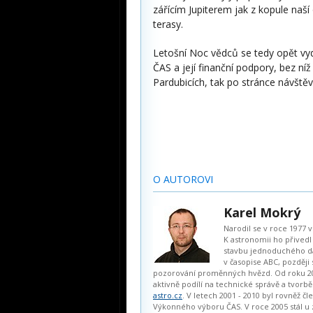
zářícím Jupiterem jak z kopule naš
terasy.
Letošní Noc vědců se tedy opět vyd
ČAS a její finanční podpory, bez n
Pardubicích, tak po stránce návštěv
O AUTOROVI
Karel Mokrý
Narodil se v roce 1977 
K astronomii ho přivedl
stavbu jednoduchého d
v časopise ABC, později
pozorování proměnných hvězd. Od roku 2
aktivně podílí na technické správě a tvorb
astro.cz
. V letech 2001 - 2010 byl rovněž č
Výkonného výboru ČAS. V roce 2005 stál u