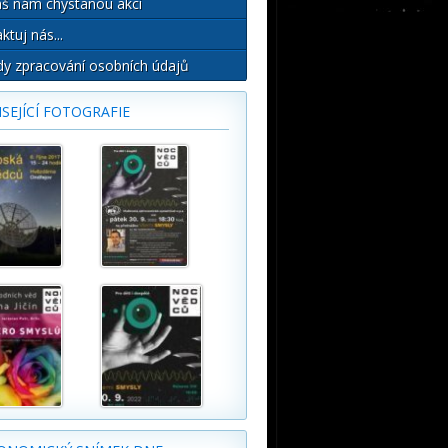
š nám chystanou akci
ktuj nás...
y zpracování osobních údajů
SEJÍCÍ FOTOGRAFIE