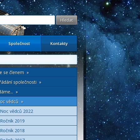
Společnost
Kontakty
e se členem »
ádání společnosti »
áme... »
oc vědců »
Noc vědců 2022
Ročník 2019
Ročník 2018