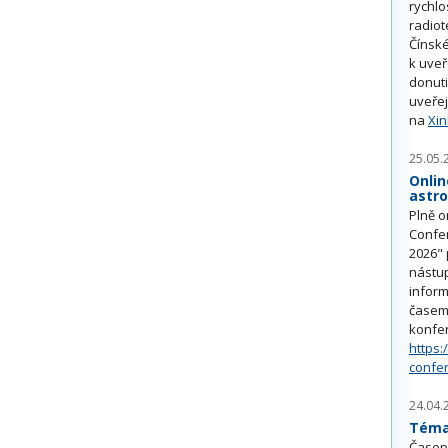
rychlo
radiot
Čínské
k uve
donuti
uveřej
na
Xi
25.05.
Onlin
astr
Plně o
Confe
2026" 
nástu
inform
časem 
konfe
https:
confe
24.04.
Téma 
Časop