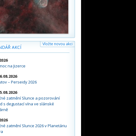
Vložte novou akci
NDÁŘ AKCÍ
2026
noc na Jizerce
16.08.2026
tov – Perseidy 2026
15.08.2026
čné zatmění Slunce a pozorování
d s degustací vína ve slánské
árně
2026
né zatmění Slunce 2026 v Planetáriu
va