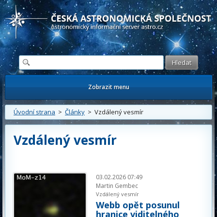
Česká astronomická společnost - Informační astronomický server
Zobrazit menu
Úvodní strana
>
Články
> Vzdálený vesmír
Vzdálený vesmír
03.02.2026 07:49
Martin Gembec
Vzdálený vesmír
Webb opět posunul
hranice viditelného