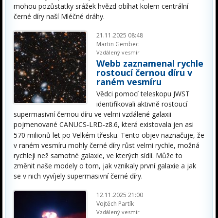
mohou pozůstatky srážek hvězd obíhat kolem centrální
černé díry naší Mléčné dráhy.
21.11.2025 08:48
Martin Gembec
Vzdálený vesmír
Webb zaznamenal rychle
rostoucí černou díru v
raném vesmíru
Vědci pomocí teleskopu JWST
identifikovali aktivně rostoucí
supermasivní černou díru ve velmi vzdálené galaxii
pojmenované CANUCS
LRD
z8.6, kter
á
existovala jen asi
‑
‑
570 milion
ů
let po Velk
é
m t
ř
esku. Tento objev naznačuje, že
v raném vesmíru mohly černé díry růst velmi rychle, možná
rychleji než samotné galaxie, ve kterých sídlí. Může to
změnit naše modely o tom, jak vznikaly první galaxie a jak
se v nich vyvíjely supermasivní černé díry.
12.11.2025 21:00
Vojtěch Partík
Vzdálený vesmír