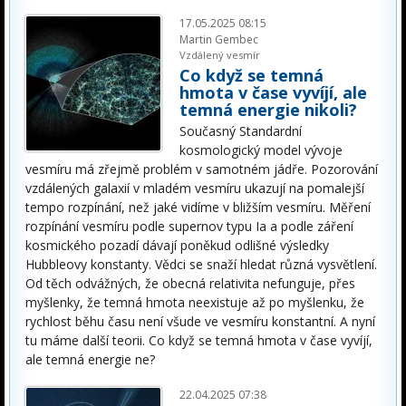
17.05.2025 08:15
Martin Gembec
Vzdálený vesmír
Co když se temná
hmota v čase vyvíjí, ale
temná energie nikoli?
Současný Standardní
kosmologický model vývoje
vesmíru má zřejmě problém v samotném jádře. Pozorování
vzdálených galaxií v mladém vesmíru ukazují na pomalejší
tempo rozpínání, než jaké vidíme v bližším vesmíru. Měření
rozpínání vesmíru podle supernov typu Ia a podle záření
kosmického pozadí dávají poněkud odlišné výsledky
Hubbleovy konstanty. Vědci se snaží hledat různá vysvětlení.
Od těch odvážných, že obecná relativita nefunguje, přes
myšlenky, že temná hmota neexistuje až po myšlenku, že
rychlost běhu času není všude ve vesmíru konstantní. A nyní
tu máme další teorii. Co když se temná hmota v čase vyvíjí,
ale temná energie ne?
22.04.2025 07:38