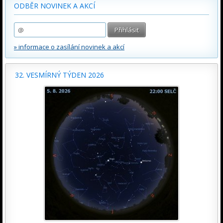
ODBĚR NOVINEK A AKCÍ
» informace o zasílání novinek a akcí
32. VESMÍRNÝ TÝDEN 2026