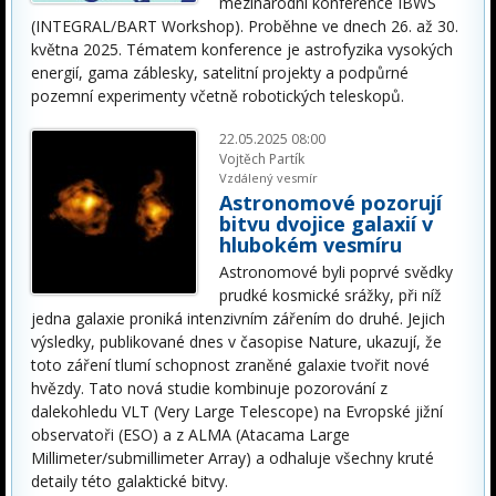
mezinárodní konference IBWS
(INTEGRAL/BART Workshop). Proběhne ve dnech 26. až 30.
května 2025. Tématem konference je astrofyzika vysokých
energií, gama záblesky, satelitní projekty a podpůrné
pozemní experimenty včetně robotických teleskopů.
22.05.2025 08:00
Vojtěch Partík
Vzdálený vesmír
Astronomové pozorují
bitvu dvojice galaxií v
hlubokém vesmíru
Astronomové byli poprvé svědky
prudké kosmické srážky, při níž
jedna galaxie proniká intenzivním zářením do druhé. Jejich
výsledky, publikované dnes v časopise Nature, ukazují, že
toto záření tlumí schopnost zraněné galaxie tvořit nové
hvězdy. Tato nová studie kombinuje pozorování z
dalekohledu VLT (Very Large Telescope) na Evropské jižní
observatoři (ESO) a z ALMA (Atacama Large
Millimeter/submillimeter Array) a odhaluje všechny kruté
detaily této galaktické bitvy.