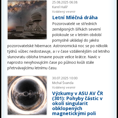
25.08.2025 06:38
Karel Halíř
Vzdálený vesmír
Letní Mléčná dráha
Pozorovatelé ve středních
zeměpisných šířkách severní
polokoule se v letním období
pomyslně ukládají do jakési
pozorovatelské hibernace. Astronomická noc se po několik
týdnů vůbec nedostavuje, a i v čase vzdálenějším od letního
slunovratu obloha tmavne pouze velice krátce. Navíc v
naprosto nevyhovujícím čase po půlnoci kvůli stále
přetrvávajícímu letnímu času.
30.07.2025 10:00
Michal Švanda
Vzdálený vesmír
Výzkumy v ASU AV ČR
(301): Pohyby částic v
okolí singularit
obklopených
magnetickými poli