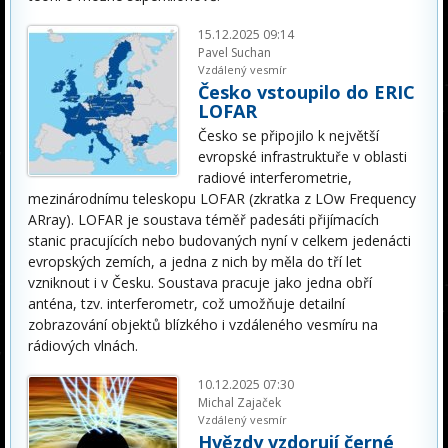
15.12.2025 09:14
Pavel Suchan
Vzdálený vesmír
Česko vstoupilo do ERIC
LOFAR
Česko se připojilo k největší
evropské infrastruktuře v oblasti
radiové interferometrie,
mezinárodnímu teleskopu LOFAR (zkratka z LOw Frequency
ARray). LOFAR je soustava téměř padesáti přijímacích
stanic pracujících nebo budovaných nyní v celkem jedenácti
evropských zemích, a jedna z nich by měla do tří let
vzniknout i v Česku. Soustava pracuje jako jedna obří
anténa, tzv. interferometr, což umožňuje detailní
zobrazování objektů blízkého i vzdáleného vesmíru na
rádiových vlnách.
10.12.2025 07:30
Michal Zajaček
Vzdálený vesmír
Hvězdy vzdorují černé