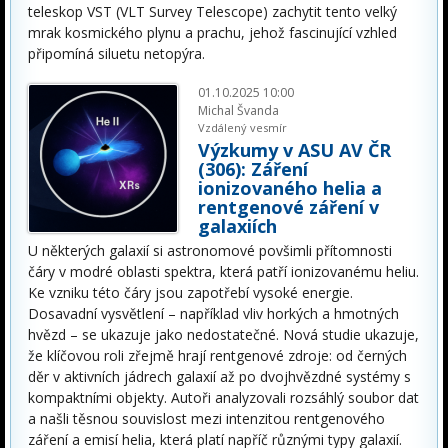
teleskop VST (VLT Survey Telescope) zachytit tento velký
mrak kosmického plynu a prachu, jehož fascinující vzhled
připomíná siluetu netopýra.
01.10.2025 10:00
Michal Švanda
Vzdálený vesmír
Výzkumy v ASU AV ČR
(306): Záření
ionizovaného helia a
rentgenové záření v
galaxiích
U některých galaxií si astronomové povšimli přítomnosti
čáry v modré oblasti spektra, která patří ionizovanému heliu.
Ke vzniku této čáry jsou zapotřebí vysoké energie.
Dosavadní vysvětlení – například vliv horkých a hmotných
hvězd – se ukazuje jako nedostatečné. Nová studie ukazuje,
že klíčovou roli zřejmě hrají rentgenové zdroje: od černých
děr v aktivních jádrech galaxií až po dvojhvězdné systémy s
kompaktními objekty. Autoři analyzovali rozsáhlý soubor dat
a našli těsnou souvislost mezi intenzitou rentgenového
záření a emisí helia, která platí napříč různými typy galaxií.