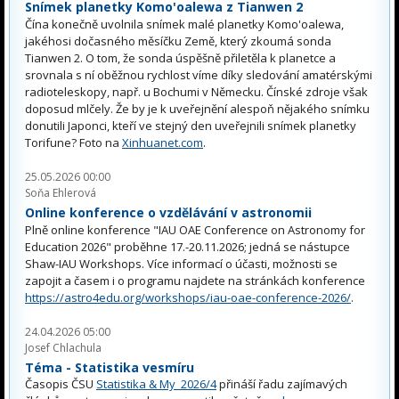
Snímek planetky Komo'oalewa z Tianwen 2
Čína konečně uvolnila snímek malé planetky Komo'oalewa,
jakéhosi dočasného měsíčku Země, který zkoumá sonda
Tianwen 2. O tom, že sonda úspěšně přiletěla k planetce a
srovnala s ní oběžnou rychlost víme díky sledování amatérskými
radioteleskopy, např. u Bochumi v Německu. Čínské zdroje však
doposud mlčely. Že by je k uveřejnění alespoň nějakého snímku
donutili Japonci, kteří ve stejný den uveřejnili snímek planetky
Torifune? Foto na
Xinhuanet.com
.
25.05.2026 00:00
Soňa Ehlerová
Online konference o vzdělávání v astronomii
Plně online konference "IAU OAE Conference on Astronomy for
Education 2026" proběhne 17.-20.11.2026; jedná se nástupce
Shaw-IAU Workshops. Více informací o účasti, možnosti se
zapojit a časem i o programu najdete na stránkách konference
https://astro4edu.org/workshops/iau-oae-conference-2026/
.
24.04.2026 05:00
Josef Chlachula
Téma - Statistika vesmíru
Časopis ČSU
Statistika & My 2026/4
přináší řadu zajímavých