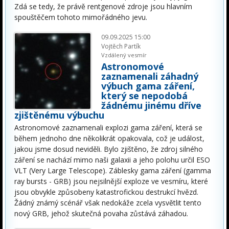
Zdá se tedy, že právě rentgenové zdroje jsou hlavním
spouštěčem tohoto mimořádného jevu.
09.09.2025 15:00
Vojtěch Partík
Vzdálený vesmír
Astronomové
zaznamenali záhadný
výbuch gama záření,
který se nepodobá
žádnému jinému dříve
zjištěnému výbuchu
Astronomové zaznamenali explozi gama záření, která se
během jednoho dne několikrát opakovala, což je událost,
jakou jsme dosud neviděli. Bylo zjištěno, že zdroj silného
záření se nachází mimo naši galaxii a jeho polohu určil ESO
VLT (Very Large Telescope). Záblesky gama záření (gamma
ray bursts - GRB) jsou nejsilnější exploze ve vesmíru, které
jsou obvykle způsobeny katastrofickou destrukcí hvězd.
Žádný známý scénář však nedokáže zcela vysvětlit tento
nový GRB, jehož skutečná povaha zůstává záhadou.