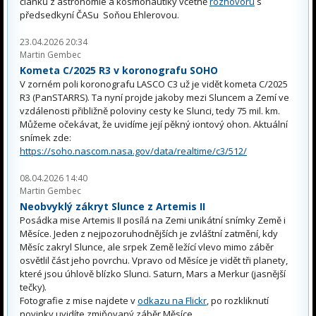
článků z astronomie a kosmonautiky včetně
rozhovoru
s
předsedkyní ČASu Soňou Ehlerovou.
23.04.2026 20:34
Martin Gembec
Kometa C/2025 R3 v koronografu SOHO
V zorném poli koronografu LASCO C3 už je vidět kometa C/2025
R3 (PanSTARRS). Ta nyní projde jakoby mezi Sluncem a Zemí ve
vzdálenosti přibližně poloviny cesty ke Slunci, tedy 75 mil. km.
Můžeme očekávat, že uvidíme její pěkný iontový ohon. Aktuální
snímek zde:
https://soho.nascom.nasa.gov/data/realtime/c3/512/
08.04.2026 14:40
Martin Gembec
Neobvyklý zákryt Slunce z Artemis II
Posádka mise Artemis II posílá na Zemi unikátní snímky Země i
Měsíce. Jeden z nejpozoruhodnějších je zvláštní zatmění, kdy
Měsíc zakryl Slunce, ale srpek Země ležící vlevo mimo záběr
osvětlil část jeho povrchu. Vpravo od Měsíce je vidět tři planety,
které jsou úhlově blízko Slunci. Saturn, Mars a Merkur (jasnější
tečky).
Fotografie z mise najdete v
odkazu na Flickr
, po rozkliknutí
novinky uvidíte zmiňovaný záběr Měsíce.