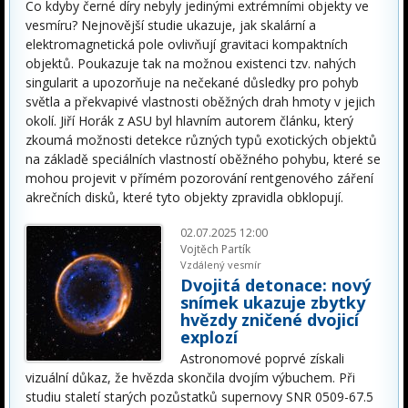
Co kdyby černé díry nebyly jedinými extrémními objekty ve
vesmíru? Nejnovější studie ukazuje, jak skalární a
elektromagnetická pole ovlivňují gravitaci kompaktních
objektů. Poukazuje tak na možnou existenci tzv. nahých
singularit a upozorňuje na nečekané důsledky pro pohyb
světla a překvapivé vlastnosti oběžných drah hmoty v jejich
okolí. Jiří Horák z ASU byl hlavním autorem článku, který
zkoumá možnosti detekce různých typů exotických objektů
na základě speciálních vlastností oběžného pohybu, které se
mohou projevit v přímém pozorování rentgenového záření
akrečních disků, které tyto objekty zpravidla obklopují.
02.07.2025 12:00
Vojtěch Partík
Vzdálený vesmír
Dvojitá detonace: nový
snímek ukazuje zbytky
hvězdy zničené dvojicí
explozí
Astronomové poprvé získali
vizuální důkaz, že hvězda skončila dvojím výbuchem. Při
studiu staletí starých pozůstatků supernovy SNR 0509-67.5