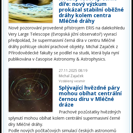
díře: nový výzkum
prokázal stabilní oběžné
dráhy kolem centra
Mléčné dráhy
Nové pozorování provedené přístrojem ERIS na dalekohledu
Very Large Telescope (Evropská jižní observatoř) vyvrací
předpoklad, že supermasivní černá díra v centru Mléčné
dráhy pohlcuje okolní prachové objekty. Michal Zajaček z
Přírodovědecké fakulty se podílel na studii, která byla nyní
publikována v časopise Astronomy & Astrophysics.
27.11.2025 08:19
Michal Zajaček
Vzdálený vesmír
Splývající hvězdné páry
mohou obíhat centrální
černou díru v Mléčné
dráze
Prachové pozůstatky hvězdných
splynutí mohou obíhat kolem centrální supermasivní černé
díry Mléčné dráhy.
Podle nových počítačových simulací českých astronomů