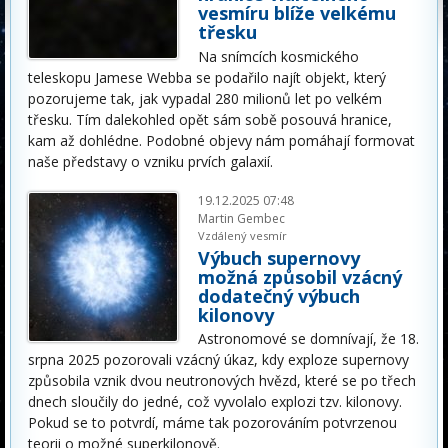
vesmíru blíže velkému
třesku
Na snímcích kosmického
teleskopu Jamese Webba se podařilo najít objekt, který
pozorujeme tak, jak vypadal 280 milionů let po velkém
třesku. Tím dalekohled opět sám sobě posouvá hranice,
kam až dohlédne. Podobné objevy nám pomáhají formovat
naše představy o vzniku prvích galaxií.
19.12.2025 07:48
Martin Gembec
Vzdálený vesmír
Výbuch supernovy
možná způsobil vzácný
dodatečný výbuch
kilonovy
Astronomové se domnívají, že 18.
srpna 2025 pozorovali vzácný úkaz, kdy exploze supernovy
způsobila vznik dvou neutronových hvězd, které se po třech
dnech sloučily do jedné, což vyvolalo explozi tzv. kilonovy.
Pokud se to potvrdí, máme tak pozorováním potvrzenou
teorii o možné superkilonově.