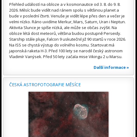
Přehled událostí na obloze a v kosmonautice od 3. 8. do 9. 8.
2026. Měsíc bude vidět nad ránem spolu s většinou planet a
bude v poslední čtvrti. Venuše je vidět lépe přes den a večer je
velmi nízko. Ráno uvidíme Merkur, Mars, Saturn, Uran i Neptun.
Aktivita Slunce je spíše nízká, ale může se občas zvýšit. Na
obloze létá dost meteorů, většina budou postupně Perseidy.
Starship stále pluje, Falcon 9 uskutečnil již 90 startů v roce 2026.
Na ISS se chystá výstup do volného kosmu. Startovat má
japonská raketa H-3. Před 100 lety se narodil český astronom
Vladimír Vanýsek. Před 50 lety začala mise Vikingu 2 u Marsu.
Další informace »
ČESKÁ ASTROFOTOGRAFIE MĚSÍCE