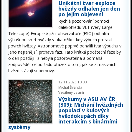
Unikátní tvar exploze
hvězdy odhalen jen den
po jejím objevení
Rychlá pozorování pomocí
dalekohledu VLT (Very Large
Telescope) Evropské jižní observatoře (ESO) odhalila
výbušnou smrt hvězdy v okamžiku, kdy výbuch prorazil
povrch hvězdy. Astronomové poprvé odhalili tvar výbuchu v
jeho nejranější, prchavé fázi. Tato krátká počáteční fáze by
o den později již nebyla pozorovatelná a pomáhá
zodpovědět celou řadu otázek o tom, jak se z masivních
hvězd stávají supernovy.
12.11.2025 10:00
Michal Švanda
Vzdálený vesmír
Výzkumy v ASU AV ČR
(309): Míchání hvězdných
populací v kulových
hvězdokupách díky
interakcím s binárními
systémy