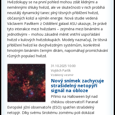
Hvězdokupy se na první pohled mohou zdát klidnými a
neměnnými shluky hvězd, ale ve skutečnosti v nich probíhá
neustálý dynamický tanec plný těsných přiblížení hvězd,
občasných kolizí a výměn energie. Nová studie vedená
Václavem Pavlíkem z Oddělení galaxií ASU ukazuje, že právě
tyto interakce mezi hvězdami – zejména mezi binárními a
jednotlivými – mohou zásadně měnit vnitřní uspořádání
hvězd v kulových hvězdokupách. Modely naznačují, že těsná
přiblížení hvězd ke dvojhvězdným systémům, konkrétně
hmotným binárním černým dírám, napomáhají promíchávání
různých populací hvězd.
31.10.2025 10:00
Vojtěch Partík
Vzdálený vesmír
Nový snímek zachycuje
strašidelný netopýří
signál na obloze
Přímo na Halloween byl nad
chilskou observatoří Paranal
Evropské jižní observatoře (ESO) spatřen strašidelný
netopýr. Díky svému širokému zornému poli dokázal