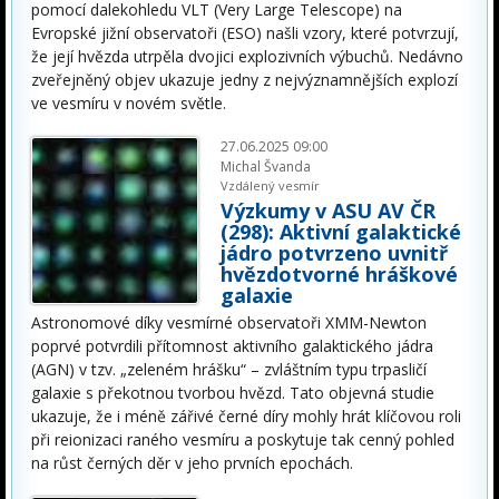
pomocí dalekohledu VLT (Very Large Telescope) na
Evropské jižní observatoři (ESO) našli vzory, které potvrzují,
že její hvězda utrpěla dvojici explozivních výbuchů. Nedávno
zveřejněný objev ukazuje jedny z nejvýznamnějších explozí
ve vesmíru v novém světle.
27.06.2025 09:00
Michal Švanda
Vzdálený vesmír
Výzkumy v ASU AV ČR
(298): Aktivní galaktické
jádro potvrzeno uvnitř
hvězdotvorné hráškové
galaxie
Astronomové díky vesmírné observatoři XMM-Newton
poprvé potvrdili přítomnost aktivního galaktického jádra
(AGN) v tzv. „zeleném hrášku“ – zvláštním typu trpasličí
galaxie s překotnou tvorbou hvězd. Tato objevná studie
ukazuje, že i méně zářivé černé díry mohly hrát klíčovou roli
při reionizaci raného vesmíru a poskytuje tak cenný pohled
na růst černých děr v jeho prvních epochách.