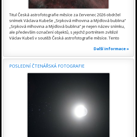
Titul Česká astrofotografie měsíce za červenec 2026 obdržel
snímek Václava Kubeše „Srpková mlhovina a Mýdlová bublina“
„Srpková mlhovina a Mýdlová bublina“ je nejen název snímku,
ale především označení objektů, s jejichž portrétem zvítězil
Václav Kubeš v soutěži Česká astrofotografie měsíce. Tento
Další informace »
POSLEDNÍ ČTENÁŘSKÁ FOTOGRAFIE