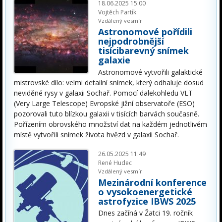
18.06.2025 15:00
Vojtěch Partík
Vzdálený vesmír
Astronomové pořídili
nejpodrobnější
tisícibarevný snímek
galaxie
Astronomové vytvořili galaktické
mistrovské dílo: velmi detailní snímek, který odhaluje dosud
neviděné rysy v galaxii Sochař. Pomocí dalekohledu VLT
(Very Large Telescope) Evropské jižní observatoře (ESO)
pozorovali tuto blízkou galaxii v tisících barvách současně.
Pořízením obrovského množství dat na každém jednotlivém
místě vytvořili snímek života hvězd v galaxii Sochař.
26.05.2025 11:49
René Hudec
Vzdálený vesmír
Mezinárodní konference
o vysokoenergetické
astrofyzice IBWS 2025
Dnes začíná v Žatci 19. ročník