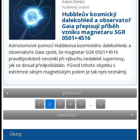
Adam Denko
Vzdálený vesmír
Hubbleův kosmický
dalekohled a observatoř
Gaia přepisují příběh
vzniku magnetaru SGR
0501+4516
Astronomové pomocí Hubbleova kosmického dalekohledu a
observatoře Gaia zjistili, že magnetar SGR 0501+4516
pravděpodobně nevznikl při výbuchu nedaleké supernovy,
jak se dosud předpokládalo. Původ tohoto objektu s
extrémně silným magnetickým polem je tak nyní neznámý.
předchozí
1
2
3
4
5
…
52
následující
Úkazy