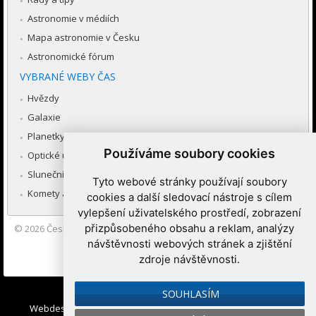
Astronomie v médiích
Mapa astronomie v Česku
Astronomické fórum
VYBRANÉ WEBY ČAS
Hvězdy
Galaxie
Planetky
Používáme soubory cookies
Optické úkazy v atmosféře
Sluneční soustava
Tyto webové stránky používají soubory
Komety a meteory
cookies a další sledovací nástroje s cílem
vylepšení uživatelského prostředí, zobrazení
přizpůsobeného obsahu a reklam, analýzy
© 2026
Česká astronomická společnost
|
Hvězdárna a planetárium
Brno spolupracuje se serverem Astro.cz
návštěvnosti webových stránek a zjištění
zdroje návštěvnosti.
Nastavení cookies
SOUHLASÍM
Webdesign:
Medio interactive
, Redakční systém
Ibis CMS
: