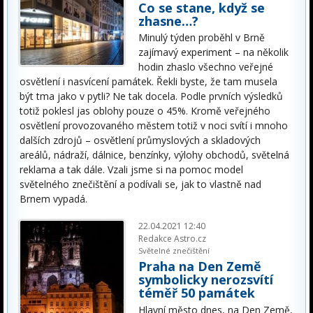
Co se stane, když se
zhasne…?
Minulý týden proběhl v Brně
zajímavý experiment – na několik
hodin zhaslo všechno veřejné
osvětlení i nasvícení památek. Řekli byste, že tam musela
být tma jako v pytli? Ne tak docela. Podle prvních výsledků
totiž poklesl jas oblohy pouze o 45%. Kromě veřejného
osvětlení provozovaného městem totiž v noci svítí i mnoho
dalších zdrojů – osvětlení průmyslových a skladových
areálů, nádraží, dálnice, benzínky, výlohy obchodů, světelná
reklama a tak dále. Vzali jsme si na pomoc model
světelného znečištění a podívali se, jak to vlastně nad
Brnem vypadá.
22.04.2021 12:40
Redakce Astro.cz
Světelné znečištění
Praha na Den Země
symbolicky nerozsvítí
téměř 50 památek
Hlavní město dnes, na Den Země,