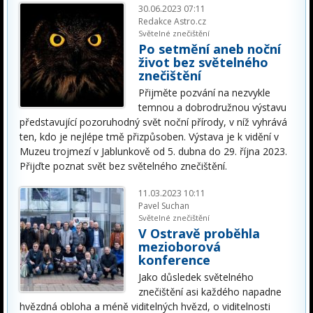
30.06.2023 07:11
Redakce Astro.cz
Světelné znečištění
Po setmění aneb noční
život bez světelného
znečištění
Přijměte pozvání na nezvykle
temnou a dobrodružnou výstavu
představující pozoruhodný svět noční přírody, v níž vyhrává
ten, kdo je nejlépe tmě přizpůsoben. Výstava je k vidění v
Muzeu trojmezí v Jablunkově od 5. dubna do 29. října 2023.
Přijďte poznat svět bez světelného znečištění.
11.03.2023 10:11
Pavel Suchan
Světelné znečištění
V Ostravě proběhla
mezioborová
konference
Jako důsledek světelného
znečištění asi každého napadne
hvězdná obloha a méně viditelných hvězd, o viditelnosti