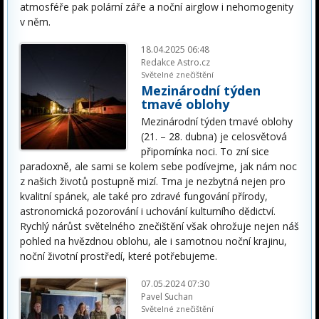
atmosféře pak polární záře a noční airglow i nehomogenity
v něm.
18.04.2025 06:48
Redakce Astro.cz
Světelné znečištění
Mezinárodní týden
tmavé oblohy
Mezinárodní týden tmavé oblohy
(21. – 28. dubna) je celosvětová
připomínka noci. To zní sice
paradoxně, ale sami se kolem sebe podívejme, jak nám noc
z našich životů postupně mizí. Tma je nezbytná nejen pro
kvalitní spánek, ale také pro zdravé fungování přírody,
astronomická pozorování i uchování kulturního dědictví.
Rychlý nárůst světelného znečištění však ohrožuje nejen náš
pohled na hvězdnou oblohu, ale i samotnou noční krajinu,
noční životní prostředí, které potřebujeme.
07.05.2024 07:30
Pavel Suchan
Světelné znečištění