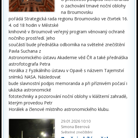
o zachování tmavé noční oblohy
na Broumovsku
pořádá Strategická rada regionu Broumovsko ve čtvrtek 16.
4. od 18 hodin v Městské
knihovně v Broumově veřejný program věnovaný ochraně
nočního prostředí. Jeho
součástí bude přednáška odborníka na světelné znečištění
Pavla Suchana z
Astronomického ústavu Akademie věd ČR a také přednáška
astrofotografa Petra
Horálka z Fyzikálního ústavu v Opavě s názvem Tajemství
snímků NASA. Následovat
bude slavnostní podpis memoranda a při příznivém počasí i
ukázka astronomické
fototechniky a pozorování noční oblohy v klášterní zahradě,
kterým provedou Petr
Horálek a členové místního astronomického klubu.
29.01.2026 10:10
Simona Beerová
Světelné znečištění