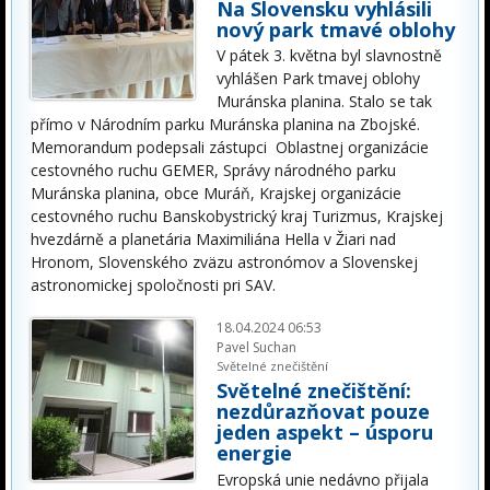
Na Slovensku vyhlásili
nový park tmavé oblohy
V pátek 3. května byl slavnostně
vyhlášen Park tmavej oblohy
Muránska planina. Stalo se tak
přímo v Národním parku Muránska planina na Zbojské.
Memorandum podepsali zástupci Oblastnej organizácie
cestovného ruchu GEMER, Správy národného parku
Muránska planina, obce Muráň, Krajskej organizácie
cestovného ruchu Banskobystrický kraj Turizmus, Krajskej
hvezdárně a planetária Maximiliána Hella v Žiari nad
Hronom, Slovenského zväzu astronómov a Slovenskej
astronomickej spoločnosti pri SAV.
18.04.2024 06:53
Pavel Suchan
Světelné znečištění
Světelné znečištění:
nezdůrazňovat pouze
jeden aspekt – úsporu
energie
Evropská unie nedávno přijala