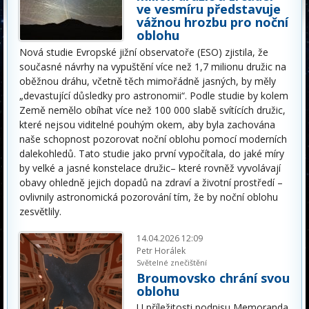
ve vesmíru představuje
vážnou hrozbu pro noční
oblohu
Nová studie Evropské jižní observatoře (ESO) zjistila, že
současné návrhy na vypuštění více než 1,7 milionu družic na
oběžnou dráhu, včetně těch mimořádně jasných, by měly
„devastující důsledky pro astronomii“. Podle studie by kolem
Země nemělo obíhat více než 100 000 slabě svítících družic,
které nejsou viditelné pouhým okem, aby byla zachována
naše schopnost pozorovat noční oblohu pomocí moderních
dalekohledů. Tato studie jako první vypočítala, do jaké míry
by velké a jasné konstelace družic– které rovněž vyvolávají
obavy ohledně jejich dopadů na zdraví a životní prostředí –
ovlivnily astronomická pozorování tím, že by noční oblohu
zesvětlily.
14.04.2026 12:09
Petr Horálek
Světelné znečištění
Broumovsko chrání svou
oblohu
U příležitosti podpisu Memoranda