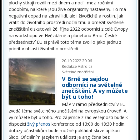
plochy stírají rozdíl mezi dnem a nocí i mezi ročními
obdobími, na které jsou živé organismy nastaveny. To má
negativní dopad na zdraví lidí, ale i živočichů a rostlin. Jak
vrátit do životního prostředí noční tmu a omezit světlené
znečištění diskutovali 26. října 2022 odborníci z celé Evropy
na workshopu ve Hvězdárně a planetáriu Brno. České
předsednictví EU si právě toto téma zvolilo jako jednu z
priorit v oblasti životního prostředí.
20.10.2022 20:06
Redakce Astro.cz
Světelné znečištění
V Brně se sejdou
odborníci na světelné
znečištění. A vy můžete
být u toho!
MŽP v rámci předsednictví v EU
zvedá téma světelného znečištění na evropskou úroveň. A
vy můžete být u toho. Pro zájemce z řad veřejnosti bude k
dispozici
živý přenos
konference od 13:00 do 18:30 hodin,
dotazy účastníkům bude možné pokládat skrze aplikaci
Slido. Oficiálním jazykem události je angličtina bez