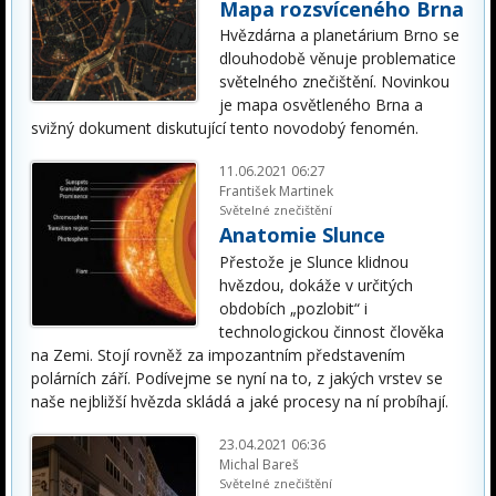
Mapa rozsvíceného Brna
Hvězdárna a planetárium Brno se
dlouhodobě věnuje problematice
světelného znečištění. Novinkou
je mapa osvětleného Brna a
svižný dokument diskutující tento novodobý fenomén.
11.06.2021 06:27
František Martinek
Světelné znečištění
Anatomie Slunce
Přestože je Slunce klidnou
hvězdou, dokáže v určitých
obdobích „pozlobit“ i
technologickou činnost člověka
na Zemi. Stojí rovněž za impozantním představením
polárních září. Podívejme se nyní na to, z jakých vrstev se
naše nejbližší hvězda skládá a jaké procesy na ní probíhají.
23.04.2021 06:36
Michal Bareš
Světelné znečištění