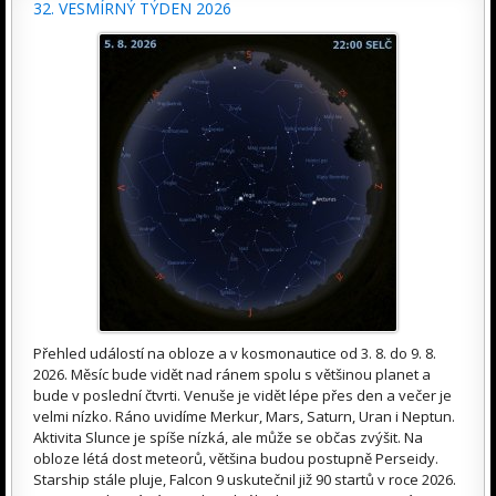
32. VESMÍRNÝ TÝDEN 2026
Přehled událostí na obloze a v kosmonautice od 3. 8. do 9. 8.
2026. Měsíc bude vidět nad ránem spolu s většinou planet a
bude v poslední čtvrti. Venuše je vidět lépe přes den a večer je
velmi nízko. Ráno uvidíme Merkur, Mars, Saturn, Uran i Neptun.
Aktivita Slunce je spíše nízká, ale může se občas zvýšit. Na
obloze létá dost meteorů, většina budou postupně Perseidy.
Starship stále pluje, Falcon 9 uskutečnil již 90 startů v roce 2026.