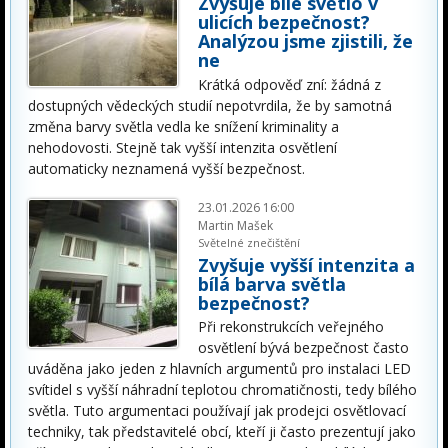
Zvyšuje bílé světlo v
ulicích bezpečnost?
Analýzou jsme zjistili, že
ne
Krátká odpověď zní: žádná z
dostupných vědeckých studií nepotvrdila, že by samotná
změna barvy světla vedla ke snížení kriminality a
nehodovosti. Stejně tak vyšší intenzita osvětlení
automaticky neznamená vyšší bezpečnost.
23.01.2026 16:00
Martin Mašek
Světelné znečištění
Zvyšuje vyšší intenzita a
bílá barva světla
bezpečnost?
Při rekonstrukcích veřejného
osvětlení bývá bezpečnost často
uváděna jako jeden z hlavních argumentů pro instalaci LED
svítidel s vyšší náhradní teplotou chromatičnosti, tedy bílého
světla. Tuto argumentaci používají jak prodejci osvětlovací
techniky, tak představitelé obcí, kteří ji často prezentují jako