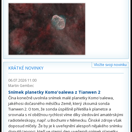
Vložte svoji novinku
KRÁTKÉ NOVINKY
06.07.2026 11:00
Martin Gembec
Snímek planetky Komo'oalewa z Tianwen 2
Čína konečně uvolnila snímek malé planetky Komo'oalewa,
jakéhosi dočasného měsíčku Země, který zkoumá sonda
Tianwen 2. O tom, že sonda úspěšně přiletěla k planetce a
srovnala s ní oběžnou rychlost víme díky sledování amatérskými
radioteleskopy, např. u Bochumi v Německu. Čínské zdroje však
doposud mlčely. Že by je k uveřejnění alespoň nějakého snímku
donutili Japonci, kteří ve stejný den uveřejnili snímek planetky