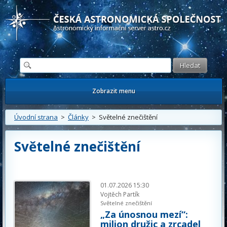
Česká astronomická společnost - Informační astronomický server
Zobrazit menu
Úvodní strana
>
Články
> Světelné znečištění
Světelné znečištění
01.07.2026 15:30
Vojtěch Partík
Světelné znečištění
„Za únosnou mezí“:
milion družic a zrcadel