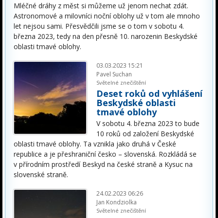
Mléčné dráhy z měst si můžeme už jenom nechat zdát.
Astronomové a milovníci noční oblohy už v tom ale mnoho
let nejsou sami. Přesvědčili jsme se o tom v sobotu 4.
března 2023, tedy na den přesně 10. narozenin Beskydské
oblasti tmavé oblohy.
03.03.2023 15:21
Pavel Suchan
Světelné znečištění
Deset roků od vyhlášení
Beskydské oblasti
tmavé oblohy
V sobotu 4. března 2023 to bude
10 roků od založení Beskydské
oblasti tmavé oblohy. Ta vznikla jako druhá v České
republice a je přeshraniční česko – slovenská. Rozkládá se
v přírodním prostředí Beskyd na české straně a Kysuc na
slovenské straně.
24.02.2023 06:26
Jan Kondziolka
Světelné znečištění