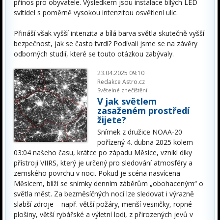
přínos pro obyvatele. Výsledkem jsou instalace bílých LED
svítidel s poměrně vysokou intenzitou osvětlení ulic.
Přináší však vyšší intenzita a bílá barva světla skutečně vyšší
bezpečnost, jak se často tvrdí? Podívali jsme se na závěry
odborných studií, které se touto otázkou zabývaly.
23.04.2025 09:10
Redakce Astro.cz
Světelné znečištění
V jak světlem
zasaženém prostředí
žijete?
Snímek z družice NOAA-20
pořízený 4. dubna 2025 kolem
03:04 našeho času, krátce po západu Měsíce, vznikl díky
přístroji VIIRS, který je určený pro sledování atmosféry a
zemského povrchu v noci. Pokud je scéna nasvícena
Měsícem, blíží se snímky denním záběrům „obohaceným“ o
světla měst. Za bezměsíčných nocí lze sledovat i výrazně
slabší zdroje – např. větší požáry, menší vesničky, ropné
plošiny, větší rybářské a výletní lodi, z přirozených jevů v