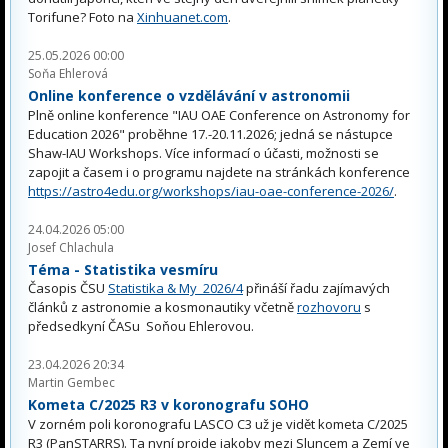
Torifune? Foto na
Xinhuanet.com
.
25.05.2026 00:00
Soňa Ehlerová
Online konference o vzdělávání v astronomii
Plně online konference "IAU OAE Conference on Astronomy for
Education 2026" proběhne 17.-20.11.2026; jedná se nástupce
Shaw-IAU Workshops. Více informací o účasti, možnosti se
zapojit a časem i o programu najdete na stránkách konference
https://astro4edu.org/workshops/iau-oae-conference-2026/
.
24.04.2026 05:00
Josef Chlachula
Téma - Statistika vesmíru
Časopis ČSU
Statistika & My 2026/4
přináší řadu zajímavých
článků z astronomie a kosmonautiky včetně
rozhovoru
s
předsedkyní ČASu Soňou Ehlerovou.
23.04.2026 20:34
Martin Gembec
Kometa C/2025 R3 v koronografu SOHO
V zorném poli koronografu LASCO C3 už je vidět kometa C/2025
R3 (PanSTARRS). Ta nyní projde jakoby mezi Sluncem a Zemí ve