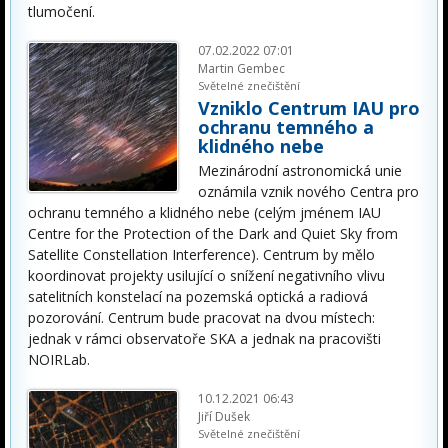
tlumočení.
07.02.2022 07:01
Martin Gembec
Světelné znečištění
Vzniklo Centrum IAU pro
ochranu temného a
klidného nebe
Mezinárodní astronomická unie
oznámila vznik nového Centra pro
ochranu temného a klidného nebe (celým jménem IAU
Centre for the Protection of the Dark and Quiet Sky from
Satellite Constellation Interference). Centrum by mělo
koordinovat projekty usilující o snížení negativního vlivu
satelitních konstelací na pozemská optická a radiová
pozorování. Centrum bude pracovat na dvou místech:
jednak v rámci observatoře SKA a jednak na pracovišti
NOIRLab.
10.12.2021 06:43
Jiří Dušek
Světelné znečištění