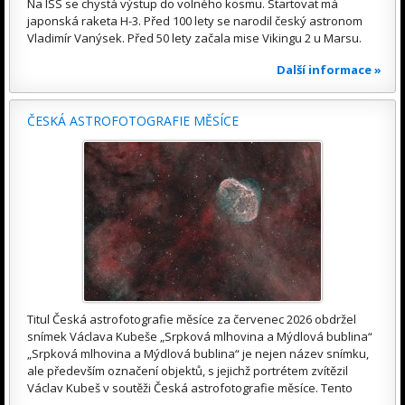
Na ISS se chystá výstup do volného kosmu. Startovat má
japonská raketa H-3. Před 100 lety se narodil český astronom
Vladimír Vanýsek. Před 50 lety začala mise Vikingu 2 u Marsu.
Další informace »
ČESKÁ ASTROFOTOGRAFIE MĚSÍCE
Titul Česká astrofotografie měsíce za červenec 2026 obdržel
snímek Václava Kubeše „Srpková mlhovina a Mýdlová bublina“
„Srpková mlhovina a Mýdlová bublina“ je nejen název snímku,
ale především označení objektů, s jejichž portrétem zvítězil
Václav Kubeš v soutěži Česká astrofotografie měsíce. Tento