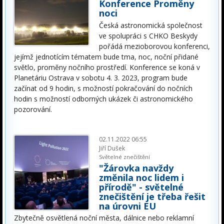
Konference Proměny
noci
Česká astronomická společnost
ve spolupráci s CHKO Beskydy
pořádá mezioborovou konferenci,
jejímž jednotícím tématem bude tma, noc, noční přidané
světlo, proměny nočního prostředí. Konference se koná v
Planetáriu Ostrava v sobotu 4. 3. 2023, program bude
začínat od 9 hodin, s možností pokračování do nočních
hodin s možností odborných ukázek či astronomického
pozorování.
02.11.2022 06:55
Jiří Dušek
Světelné znečištění
"Žárovka navždy
změnila noc lidem i
přírodě" - světelné
znečištění je třeba řešit
na úrovni EU
Zbytečně osvětlená noční města, dálnice nebo reklamní