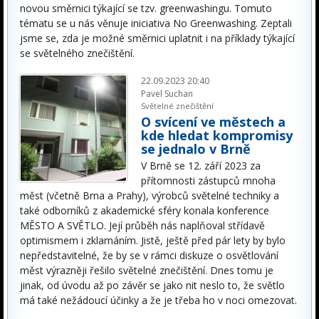
novou směrnici týkající se tzv. greenwashingu. Tomuto
tématu se u nás věnuje iniciativa No Greenwashing. Zeptali
jsme se, zda je možné směrnici uplatnit i na příklady týkající
se světelného znečištění.
22.09.2023 20:40
Pavel Suchan
Světelné znečištění
O svícení ve městech a
kde hledat kompromisy
se jednalo v Brně
V Brně se 12. září 2023 za
přítomnosti zástupců mnoha
měst (včetně Brna a Prahy), výrobců světelné techniky a
také odborníků z akademické sféry konala konference
MĚSTO A SVĚTLO. Její průběh nás naplňoval střídavě
optimismem i zklamáním. Jistě, ještě před pár lety by bylo
nepředstavitelné, že by se v rámci diskuze o osvětlování
měst výrazněji řešilo světelné znečištění. Dnes tomu je
jinak, od úvodu až po závěr se jako nit neslo to, že světlo
má také nežádoucí účinky a že je třeba ho v noci omezovat.