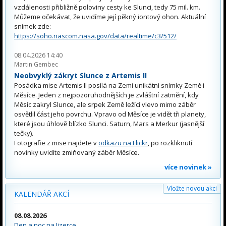
vzdálenosti přibližně poloviny cesty ke Slunci, tedy 75 mil. km.
Můžeme očekávat, že uvidíme její pěkný iontový ohon. Aktuální
snímek zde:
https://soho.nascom.nasa.gov/data/realtime/c3/512/
08.04.2026 14:40
Martin Gembec
Neobvyklý zákryt Slunce z Artemis II
Posádka mise Artemis II posílá na Zemi unikátní snímky Země i
Měsíce. Jeden z nejpozoruhodnějších je zvláštní zatmění, kdy
Měsíc zakryl Slunce, ale srpek Země ležící vlevo mimo záběr
osvětlil část jeho povrchu. Vpravo od Měsíce je vidět tři planety,
které jsou úhlově blízko Slunci. Saturn, Mars a Merkur (jasnější
tečky).
Fotografie z mise najdete v
odkazu na Flickr
, po rozkliknutí
novinky uvidíte zmiňovaný záběr Měsíce.
více novinek »
Vložte novou akci
KALENDÁŘ AKCÍ
08.08.2026
Den a noc na Jizerce